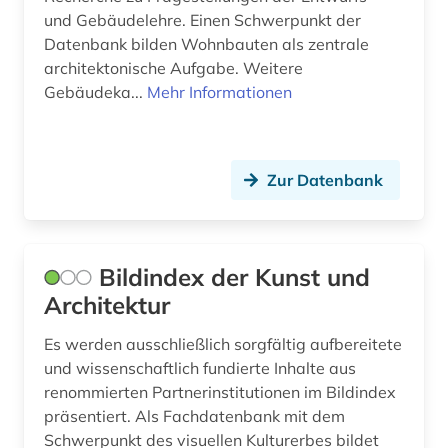
energiebewusstes bauen (1)
und Gebäudelehre. Einen Schwerpunkt der
Datenbank bilden Wohnbauten als zentrale
england (1)
architektonische Aufgabe. Weitere
englisch (1)
Gebäudeka...
Mehr Informationen
essay (1)
estland (1)
Zur Datenbank
europa (1)
europäische technische bewertung (eta) (1)
Bildindex der Kunst und
europäische technische zulassung (eta) (1)
Architektur
fachliteratur (1)
Es werden ausschließlich sorgfältig aufbereitete
und wissenschaftlich fundierte Inhalte aus
fallstudie (1)
renommierten Partnerinstitutionen im Bildindex
präsentiert. Als Fachdatenbank mit dem
fernsehen (1)
Schwerpunkt des visuellen Kulturerbes bildet