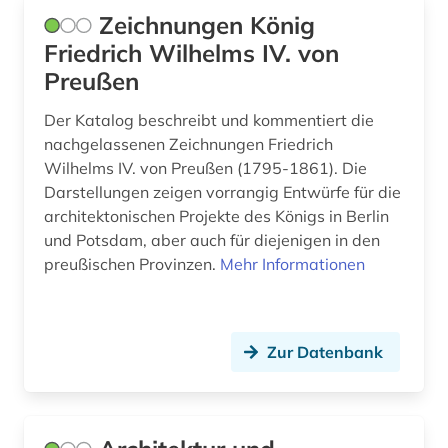
technik (1)
Zeichnungen König
Friedrich Wilhelms IV. von
technische gebäudeausrüstung (2)
Preußen
technologie (1)
Der Katalog beschreibt und kommentiert die
textilverarbeitung (1)
nachgelassenen Zeichnungen Friedrich
Wilhelms IV. von Preußen (1795-1861). Die
theater (2)
Darstellungen zeigen vorrangig Entwürfe für die
architektonischen Projekte des Königs in Berlin
theologie (1)
und Potsdam, aber auch für diejenigen in den
tourismus (1)
preußischen Provinzen.
Mehr Informationen
tromsø (1)
tschechoslowakei (2)
Zur Datenbank
umwelt (1)
usa (1)