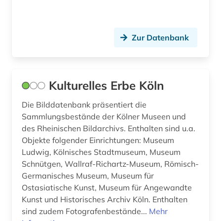
kunstführer (1)
kunstgeschichte (10)
Zur Datenbank
kunstgeschichtsschreibung (1)
kunsthandwerk (6)
Kulturelles Erbe Köln
kunstsammlung (1)
Die Bilddatenbank präsentiert die
kunstwissenschaft (1)
Sammlungsbestände der Kölner Museen und
des Rheinischen Bildarchivs. Enthalten sind u.a.
kurzfilm (1)
Objekte folgender Einrichtungen: Museum
Ludwig, Kölnisches Stadtmuseum, Museum
köln (1)
Schnütgen, Wallraf-Richartz-Museum, Römisch-
Germanisches Museum, Museum für
künste (1)
Ostasiatische Kunst, Museum für Angewandte
künstler (1)
Kunst und Historisches Archiv Köln. Enthalten
sind zudem Fotografenbestände...
Mehr
landschaftsarchitektur (3)