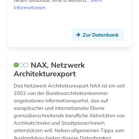
neues Gebäude, eine Erweiteru...
Mehr
Informationen
ludwig nassau-saarbrücken (1)
luftbild (2)
Zur Datenbank
malakologie (1)
malakozoologie (1)
malerei (3)
NAX, Netzwerk
Architekturexport
marketing (1)
Das Netzwerk Architekturexport NAX ist ein seit
marseille (1)
2002 von der Bundesarchitektenkammer
materialwissenschaft (1)
angebotenes Informationsportal, das auf
europäischer und internationaler Ebene
mathe (1)
grenzüberschreitende berufliche Aktivitäten von
Architekt/inn/en und Stadtplaner/inne/n
mathematik (1)
unterstützen will. Neben allgemeinen Tipps zum
Auslandsbau bieten diverse Datenbanken
medien (2)