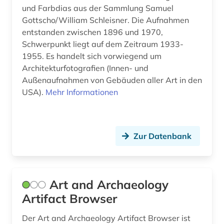
und Farbdias aus der Sammlung Samuel
wirtschaftswissenschaften (1)
Gottscho/William Schleisner. Die Aufnahmen
wohnungswesen (3)
entstanden zwischen 1896 und 1970,
Schwerpunkt liegt auf dem Zeitraum 1933-
wörterbuch (6)
1955. Es handelt sich vorwiegend um
Architekturfotografien (Innen- und
zeichnung (1)
Außenaufnahmen von Gebäuden aller Art in den
USA).
Mehr Informationen
zeichnungen (1)
zeitgenössische kunst (1)
zeitschriftenaufsatz (1)
Zur Datenbank
zulassung (1)
|z| geschichte 1800-1950 (1)
Art and Archaeology
ästhetik (1)
Artifact Browser
ökologie (1)
Der Art and Archaeology Artifact Browser ist