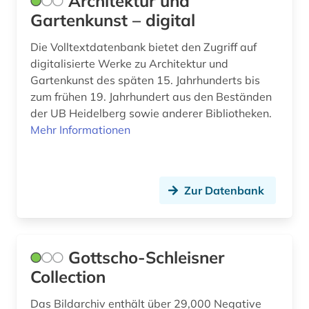
Architektur und
vase (1)
Gartenkunst – digital
verhaltenswissenschaften (1)
Die Volltextdatenbank bietet den Zugriff auf
digitalisierte Werke zu Architektur und
vermessung (1)
Gartenkunst des späten 15. Jahrhunderts bis
zum frühen 19. Jahrhundert aus den Beständen
vermessungswesen (1)
der UB Heidelberg sowie anderer Bibliotheken.
verzeichnis (2)
Mehr Informationen
video (4)
volkskunst (1)
Zur Datenbank
vortrag (1)
webdesign (1)
Gottscho-Schleisner
website (1)
Collection
werkstoffwahl (1)
Das Bildarchiv enthält über 29,000 Negative