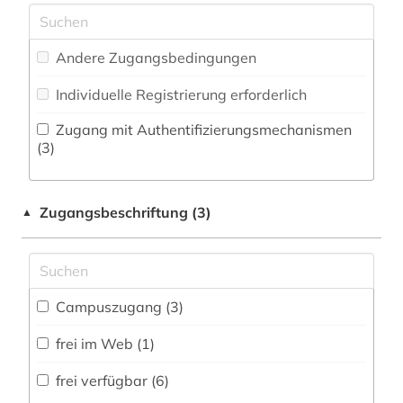
aufnahme <photographie> (1)
Zeitungs-, Zeitschriftenbibliographie (0
)
Musikwissenschaft (3)
ausgrabung (1)
Andere Zugangsbedingungen
Natur- und Umweltschutz (4)
auslandsbau (1)
Individuelle Registrierung erforderlich
Pädagogik (5)
ausstellung (1)
Zugang mit Authentifizierungsmechanismen
Philosophie (5)
(3)
authentizität (1)
Physik (2)
avantgarde (1)
Zugangsbeschriftung (3)
▲
Politologie (4)
balthasar wilhelm (1)
Psychologie (2)
baudenkmal (3)
Rechtswissenschaft (1)
Campuszugang (3)
bauen (1)
Romanistik (0)
frei im Web (1)
bauen im bestand (1)
Slavistik (0)
frei verfügbar (6)
bauforschung (3)
Soziologie (4)