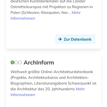
deutschen Kunstdenkmäler auf die Länder
geografie (2)
Ostmitteleuropas mit Projekten zu Regionen in
Polen (Schlesien, Kleinpolen, Nor...
Mehr
geographie (1)
Informationen
geowissenschaften (2)
germanistik (2)
Zur Datenbank
geschichte (10)
geschichte 1000 v. chr.-500 (1)
ArchInform
geschichte 1500-1900 (1)
Weltweit größte Online-Architekturdatenbank
geschichte 1750-1800 (1)
(Projekte, Architekturbüros und Architekten-
geschichte 1909-1938 (1)
Biographien, Literaturangaben) Schwerpunkt ist
die Architektur des 20. Jahrhunderts
Mehr
geschichte 1945 - (1)
Informationen
geschichte 300-1500 (1)