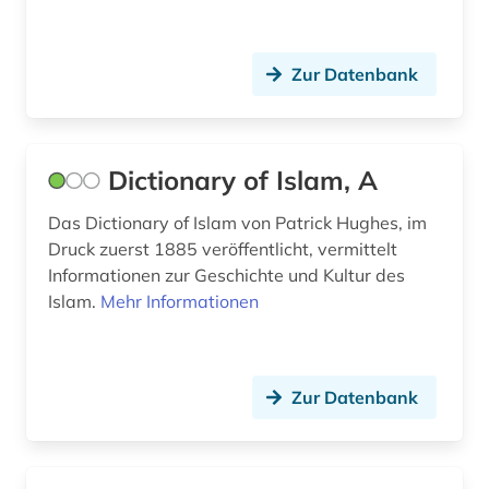
podcast (1)
polen (1)
Zur Datenbank
politische philosophie (1)
preußen (2)
Dictionary of Islam, A
prüfzeugnis (1)
Das Dictionary of Islam von Patrick Hughes, im
pädagogik (2)
Druck zuerst 1885 veröffentlicht, vermittelt
Informationen zur Geschichte und Kultur des
quelle (2)
Islam.
Mehr Informationen
raumordnung (3)
raumplanung (1)
Zur Datenbank
rechtsvorschriften (1)
religion (2)