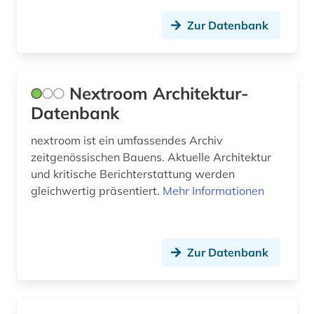
geschichtswissenschaften (1)
Zur Datenbank
grafik (2)
graphische sammlung albertina (1)
Nextroom Architektur-
großbritannien (1)
Datenbank
hadith (1)
nextroom ist ein umfassendes Archiv
zeitgenössischen Bauens. Aktuelle Architektur
handschrift (1)
und kritische Berichterstattung werden
haustechnik (1)
gleichwertig präsentiert.
Mehr Informationen
hochbau (1)
hochschulschrift (1)
Zur Datenbank
industriedesign (3)
informatik (1)