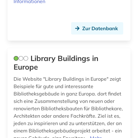
Informationen
landschaftsgarten (1)
landschaftsplanung (1)
Zur Datenbank
lateinamerika (1)
le corbusier (2)
Library Buildings in
lehrbuch (1)
Europe
leopoldo (1)
Die Website "Library Buildings in Europe" zeigt
lettland (1)
Beispiele für gute und interessante
Bibliotheksgebäude in ganz Europa. dort findet
levante (1)
sich eine Zusammenstellung von neuen oder
renovierten Bibliotheksbauten für Bibliothekare,
litauen (1)
Architekten oder andere Fachkräfte. Ziel ist es,
jeden zu inspirieren und zu unterstützen, der an
literatur (4)
einem Bibliotheksgebäudeprojekt arbeitet - ein
literaturwissenschaft (1)