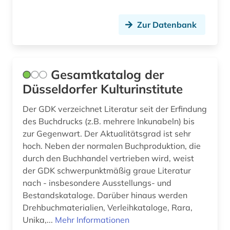
online-publikation (1)
open access (1)
Zur Datenbank
philologie (1)
philosophie (3)
Gesamtkatalog der
photograph (1)
Düsseldorfer Kulturinstitute
photographie (10)
Der GDK verzeichnet Literatur seit der Erfindung
des Buchdrucks (z.B. mehrere Inkunabeln) bis
physik (2)
zur Gegenwart. Der Aktualitätsgrad ist sehr
hoch. Neben der normalen Buchproduktion, die
plakat (1)
durch den Buchhandel vertrieben wird, weist
planen (1)
der GDK schwerpunktmäßig graue Literatur
nach - insbesondere Ausstellungs- und
planung (2)
Bestandskataloge. Darüber hinaus werden
Drehbuchmaterialien, Verleihkataloge, Rara,
plastik (4)
Unika,...
Mehr Informationen