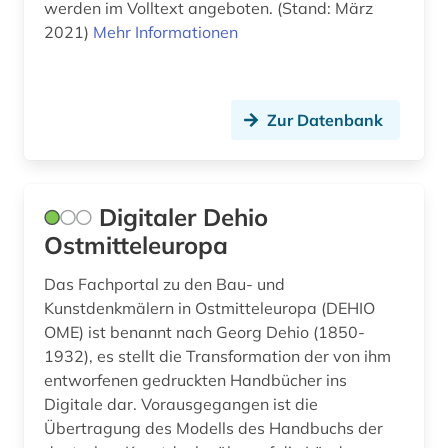
werden im Volltext angeboten. (Stand: März
frankreich (1)
2021)
Mehr Informationen
frauen (1)
funde (1)
Zur Datenbank
fürst (1)
gartenkunst (2)
Digitaler Dehio
gebäude (2)
Ostmitteleuropa
gebäudeanalyse (1)
Das Fachportal zu den Bau- und
gebäudekunde (1)
Kunstdenkmälern in Ostmitteleuropa (DEHIO
OME) ist benannt nach Georg Dehio (1850-
gebäudelehre (1)
1932), es stellt die Transformation der von ihm
entworfenen gedruckten Handbücher ins
geisteswissenschaften (1)
Digitale dar. Vorausgegangen ist die
gemme (1)
Übertragung des Modells des Handbuchs der