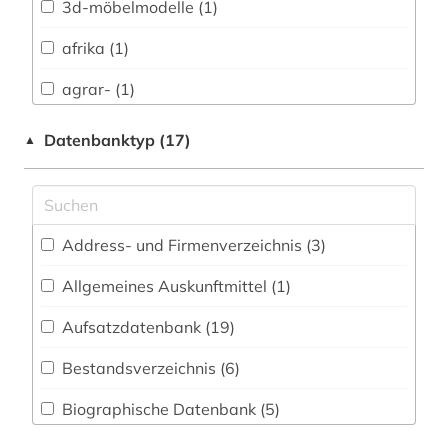
3d-möbelmodelle (1)
Buch- und Bibliothekswesen,
Informationswissenschaft (5)
afrika (1)
Chemie und Pharmazie (2)
agrar- (1)
Elektrotechnik, Elektronik, Nachrichtentechnik
akdademie der künste (1)
Datenbanktyp (17)
▲
(0)
amerikanistik (1)
Energietechnik (1)
angewandte kunst (1)
Ethnologie (3)
Address- und Firmenverzeichnis (3
)
anglistik (1)
Geographie (7)
Allgemeines Auskunftmittel (1
)
anthropologie (2)
Geowissenschaften (5)
Aufsatzdatenbank (19
)
antike (2)
Germanistik. Niederlandistik. Skandinavistik
(2)
Bestandsverzeichnis (6
)
aquarell (1)
Geschichte (11)
Biographische Datenbank (5
)
architekt (1)
Geschichte der Pädagogik und des