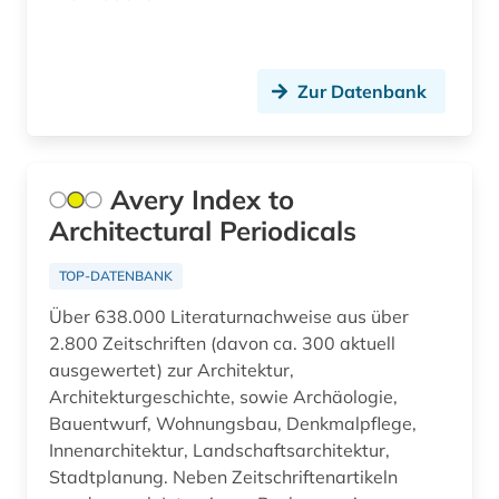
building information modeling (1)
USA (6)
cad (2)
Zur Datenbank
chemie (3)
christliche kunst (2)
Avery Index to
cicognara (1)
Architectural Periodicals
darstellende kunst (1)
TOP-DATENBANK
debatte (1)
Über 638.000 Literaturnachweise aus über
2.800 Zeitschriften (davon ca. 300 aktuell
dehio, georg | kunsthistoriker; hochschullehrer;
historiker; maler; zeichner (1)
ausgewertet) zur Architektur,
Architekturgeschichte, sowie Archäologie,
dehio-handbuch (1)
Bauentwurf, Wohnungsbau, Denkmalpflege,
Innenarchitektur, Landschaftsarchitektur,
dekorative kunst (1)
Stadtplanung. Neben Zeitschriftenartikeln