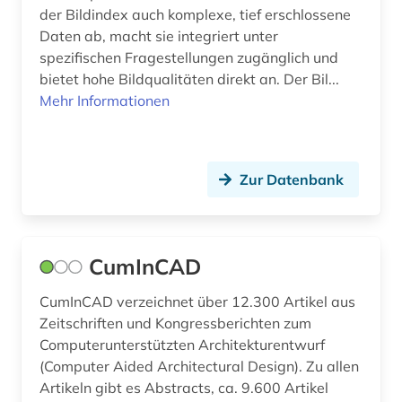
fid asien (1)
der Bildindex auch komplexe, tief erschlossene
Daten ab, macht sie integriert unter
fid kunst, photografie, design (1)
spezifischen Fragestellungen zugänglich und
bietet hohe Bildqualitäten direkt an. Der Bil...
film (6)
Mehr Informationen
finnmark (1)
folklore (1)
Zur Datenbank
forschungsprojekt (1)
forstwissenschaft (1)
CumInCAD
foto (2)
CumInCAD verzeichnet über 12.300 Artikel aus
fotoarchiv (1)
Zeitschriften und Kongressberichten zum
fotografie (5)
Computerunterstützten Architekturentwurf
(Computer Aided Architectural Design). Zu allen
fotografieren (1)
Artikeln gibt es Abstracts, ca. 9.600 Artikel