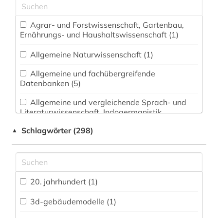
Agrar- und Forstwissenschaft, Gartenbau,
Ernährungs- und Haushaltswissenschaft (1)
Allgemeine Naturwissenschaft (1)
Allgemeine und fachübergreifende
Datenbanken (5)
Allgemeine und vergleichende Sprach- und
Literaturwissenschaft. Indogermanistik.
Außereuropäische Sprachen und Literaturen (5)
Schlagwörter (298)
▲
Anglistik. Amerikanistik (2)
Archäologie (20)
Architektur, Bauingenieur- und
20. jahrhundert (1)
Vermessungswesen (113)
3d-gebäudemodelle (1)
Biologie, Biotechnologie (2)