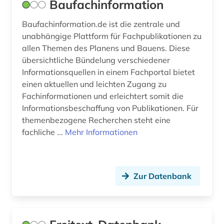
Baufachinformation
ingenieurbau (1)
Baufachinformation.de ist die zentrale und
ingenieurwissenschaften (1)
unabhängige Plattform für Fachpublikationen zu
allen Themen des Planens und Bauens. Diese
innearchitektur (1)
übersichtliche Bündelung verschiedener
Informationsquellen in einem Fachportal bietet
innenarchitektur (7)
einen aktuellen und leichten Zugang zu
internationale kooperation (1)
Fachinformationen und erleichtert somit die
Informationsbeschaffung von Publikationen. Für
internetressource (1)
themenbezogene Recherchen steht eine
fachliche ...
Mehr Informationen
irland (1)
islam (1)
italien (1)
Zur Datenbank
japan (1)
katalog (1)