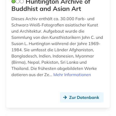
Huntington Archive of
sozialwissenschaften (1)
Buddhist and Asian Art
stadtentwicklung (1)
Dieses Archiv enthält ca. 30.000 Farb- und
stadtforschung (1)
Schwarz-Weiß-Fotografien asiatischer Kunst
und Architektur. Aufgebaut wurde die
stadtgestaltung (1)
Sammlung von den Kunsthistorikern John C. und
Susan L. Huntington während der Jahre 1969-
stadtplanung (4)
1984. Sie umfasst die Länder Afghanistan,
Bangladesch, Indien, Indonesien, Myanmar
stadtsanierung (1)
(Birma), Nepal, Pakistan, Sri Lanka und
stengel (1)
Thailand. Die frühesten abgebildeten Werke
datieren aus der Ze...
Mehr Informationen
stettin (1)
städtebau (6)
Zur Datenbank
svalbard (1)
südasien (1)