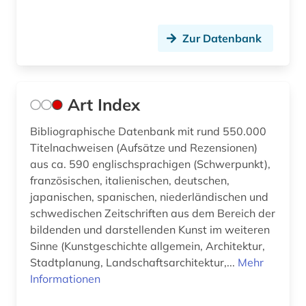
nachhaltigkeit (2)
nachlass (1)
Zur Datenbank
nationalsozialismus (1)
neue sachlichkeit (1)
Art Index
niedersachsen (1)
Bibliographische Datenbank mit rund 550.000
nordland (1)
Titelnachweisen (Aufsätze und Rezensionen)
aus ca. 590 englischsprachigen (Schwerpunkt),
norm (1)
französischen, italienischen, deutschen,
normen (1)
japanischen, spanischen, niederländischen und
schwedischen Zeitschriften aus dem Bereich der
norwegen (1)
bildenden und darstellenden Kunst im weiteren
Sinne (Kunstgeschichte allgemein, Architektur,
nürnberg (1)
Stadtplanung, Landschaftsarchitektur,...
Mehr
Informationen
online-dokument (1)