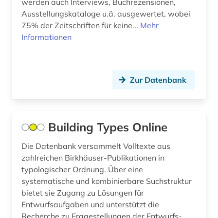
werden auch Interviews, Buchrezensionen,
denkmalpflege (6)
Ausstellungskataloge u.ä. ausgewertet, wobei
design (18)
75% der Zeitschriften für keine...
Mehr
Informationen
deutsch (1)
deutschland (1)
Zur Datenbank
dogmatik (1)
druckgrafik (1)
dänemark (1)
Building Types Online
edward s. morse (1)
Die Datenbank versammelt Volltexte aus
zahlreichen Birkhäuser-Publikationen in
edward sylvester morse (1)
typologischer Ordnung. Über eine
systematische und kombinierbare Suchstruktur
elearning (1)
bietet sie Zugang zu Lösungen für
elektronisches buch (7)
Entwurfsaufgaben und unterstützt die
Recherche zu Fragestellungen der Entwurfs-