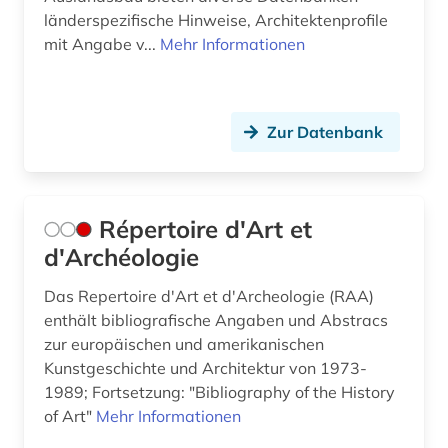
länderspezifische Hinweise, Architektenprofile
medienkunst (1)
mit Angabe v...
Mehr Informationen
mode (4)
moderne (1)
Zur Datenbank
moderne sprachen (2)
muschelhaufen (1)
Répertoire d'Art et
museologie (1)
d'Archéologie
museum (4)
Das Repertoire d'Art et d'Archeologie (RAA)
enthält bibliografische Angaben und Abstracs
museumsbestand (1)
zur europäischen und amerikanischen
musik (5)
Kunstgeschichte und Architektur von 1973-
1989; Fortsetzung: "Bibliography of the History
münze (1)
of Art"
Mehr Informationen