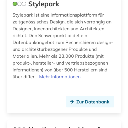
Stylepark
renaissance (1)
restaurierung (1)
Stylepark ist eine Informationsplattform für
zeitgenössisches Design, die sich vorrangig an
rezeption (1)
Designer, Innenarchitekten und Architekten
richtet. Den Schwerpunkt bildet ein
rheinland (1)
Datenbankangebot zum Recherchieren design-
und architekturbezogener Produkte und
saarbrücken (1)
Materialien. Mehr als 28.000 Produkte (mit
sakralbau (2)
produkt-, hersteller- und vertriebsbezogenen
Informationen) von über 500 Herstellern sind
sammlung (1)
über differ...
Mehr Informationen
schweden (1)
schweiz (1)
Zur Datenbank
schöne künste (1)
sozialphilosophie (1)