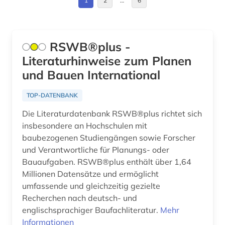
1
2
…
6
bibliothek (3)
Norwegen (1)
bibliotheksbau (1)
Oesterreich (1)
RSWB®plus -
bibliothekswesen (1)
Literaturhinweise zum Planen
Polen (2)
und Bauen International
bild (1)
Roemisches Reich (1)
bildarchiv (2)
TOP-DATENBANK
Saarland (1)
Die Literaturdatenbank RSWB®plus richtet sich
bilddatenbank (4)
Schweden (1)
insbesondere an Hochschulen mit
bildende kunst (1)
baubezogenen Studiengängen sowie Forscher
Schweiz (2)
und Verantwortliche für Planungs- oder
biographie (1)
Bauaufgaben. RSWB®plus enthält über 1,64
Slowakei (1)
Millionen Datensätze und ermöglicht
biologie (1)
Suedamerika (1)
umfassende und gleichzeitig gezielte
bodendenkmal (2)
Recherchen nach deutsch- und
Tschechische Republik (2)
englischsprachiger Baufachliteratur.
Mehr
brandenburg (1)
Informationen
Tuerkei (1)