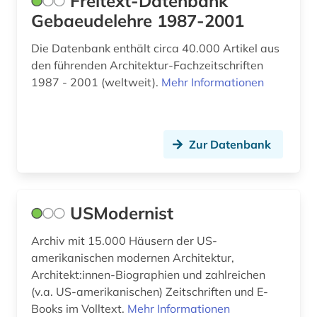
Freitext-Datenbank
Gebaeudelehre 1987-2001
keramik (1)
klassische archäologie (1)
Die Datenbank enthält circa 40.000 Artikel aus
den führenden Architektur-Fachzeitschriften
klassische studien (2)
1987 - 2001 (weltweit).
Mehr Informationen
kloster (1)
konservierung (1)
Zur Datenbank
koran (1)
kultur (3)
USModernist
kulturerbe (2)
Archiv mit 15.000 Häusern der US-
kulturgeschichte (1)
amerikanischen modernen Architektur,
Architekt:innen-Biographien und zahlreichen
kulturwissenschaften (2)
(v.a. US-amerikanischen) Zeitschriften und E-
Books im Volltext.
kunst (33)
Mehr Informationen