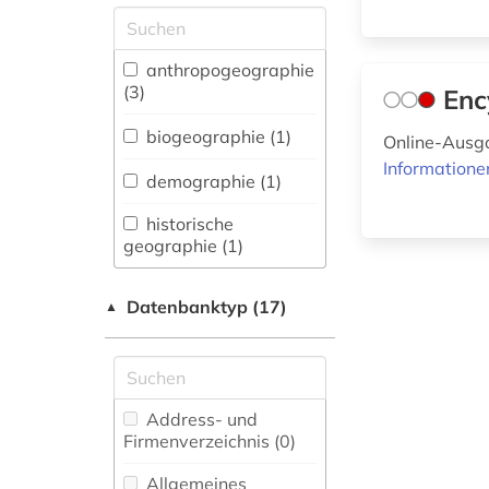
Allgemeine und
vergleichende Sprach-
und
anthropogeographie
Literaturwissenschaft.
(3)
Enc
Indogermanistik.
Außereuropäische
biogeographie (1)
Online-Ausga
Sprachen und
Informatione
Literaturen (0)
demographie (1)
Anglistik.
historische
Amerikanistik (0)
geographie (1)
Archäologie (0)
humangeographie
Datenbanktyp (17)
▲
(3)
Architektur,
Bauingenieur- und
kartographie (1)
Vermessungswesen (0)
landeskunde (1)
Biologie,
Address- und
Biotechnologie (0)
Firmenverzeichnis (0
)
physische
geographie (1)
Buch- und
Allgemeines