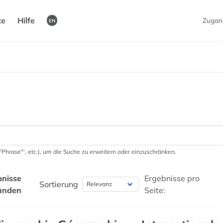
te
Hilfe
Zugan
EN
 '"Phrase"', etc.), um die Suche zu erweitern oder einzuschränken.
bnisse
Ergebnisse pro
Sortierung
unden
Seite: