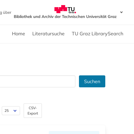
g über
Bibliothek und Archiv der Technischen Universität Graz
Home
Literatursuche
TU Graz LibrarySearch
Suchen
CSV-
Export