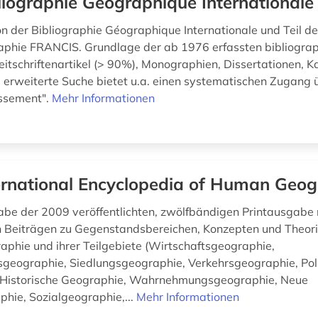
liographie Géographique Internationale
on der Bibliographie Géographique Internationale und Teil de
aphie FRANCIS. Grundlage der ab 1976 erfassten bibliogra
eitschriftenartikel (> 90%), Monographien, Dissertationen, K
e erweiterte Suche bietet u.a. einen systematischen Zugang 
assement".
Mehr Informationen
ernational Encyclopedia of Human Geo
be der 2009 veröffentlichten, zwölfbändigen Printausgabe
n Beiträgen zu Gegenstandsbereichen, Konzepten und Theori
hie und ihrer Teilgebiete (Wirtschaftsgeographie,
geographie, Siedlungsgeographie, Verkehrsgeographie, Poli
 Historische Geographie, Wahrnehmungsgeographie, Neue
phie, Sozialgeographie,...
Mehr Informationen