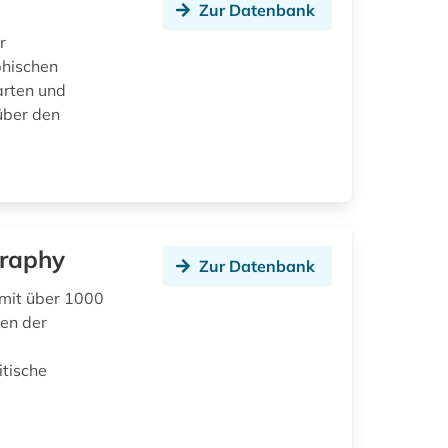
Zur Datenbank
r
phischen
arten und
über den
graphy
Zur Datenbank
 mit über 1000
en der
tische