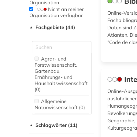
Bib
Organisation
Nicht an meiner
Online-Versi
Organisation verfügbar
Fachbibliogr
Fachgebiete (44)
Daten sind Z
▲
Atlanten. Di
"Code de cl
Agrar- und
Forstwissenschaft,
Gartenbau,
Ernährungs- und
Int
Haushaltswissenschaft
(0)
Online-Ausga
ausführliche
Allgemeine
Humangeograp
Naturwissenschaft (0)
Bevölkerungs
Allgemeine und
Geographie,
Schlagwörter (11)
fachübergreifende
▲
Kulturgeogra
Datenbanken (0)