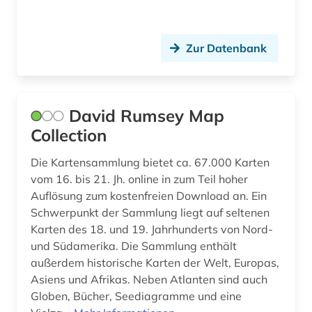
naher osten (12)
nationalbibliografie (1)
Zur Datenbank
newspaper articles (1)
nichtstaatliche organisation (1)
David Rumsey Map
niger (1)
Collection
nigeria (1)
Die Kartensammlung bietet ca. 67.000 Karten
nordafrika (6)
vom 16. bis 21. Jh. online in zum Teil hoher
Auflösung zum kostenfreien Download an. Ein
nordostafrika (1)
Schwerpunkt der Sammlung liegt auf seltenen
Karten des 18. und 19. Jahrhunderts von Nord-
nutzpflanzen (1)
und Südamerika. Die Sammlung enthält
online-publikation (2)
außerdem historische Karten der Welt, Europas,
Asiens und Afrikas. Neben Atlanten sind auch
open access (1)
Globen, Bücher, Seediagramme und eine