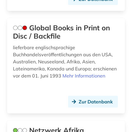
chemie (1)
Skandinavien (2)
church missionary society <london> (1)
Spanien (1)
comesa-staaten (1)
Global Books in Print on
Suedamerika (11)
Disc / Backfile
côte divoire (1)
Suedasien (3)
lieferbare englischsprachige
daten (1)
Buchhandelsveröffentlichungen aus den USA,
Suedostasien (3)
datensammlung (3)
Australien, Neuseeland, Afrika, Asien,
Suedosteuropa (4)
Lateinamerika, Kanada und Europa; erschienen
demographie (6)
vor dem 01. Juni 1993
Mehr Informationen
Tschechische Republik (1)
demotisch (2)
Tuerkei (3)
dendi (1)
Zur Datenbank
USA (14)
deutschland (3)
Ukraine (1)
dia (1)
Ungarn (2)
Netzwerk Afrika