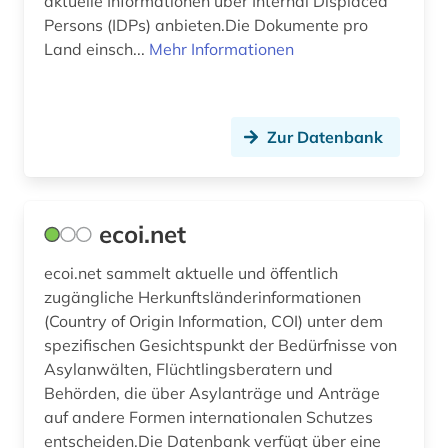
aktuelle Informationen über Internal Displaced
fid geschichtswissenschaft (1)
Persons (IDPs) anbieten.Die Dokumente pro
Land einsch...
Mehr Informationen
fid lateinamerika (1)
fid linguistik (1)
fid nahost-, nordafrika- und islamstudien (3)
Zur Datenbank
film (1)
finanzen (1)
ecoi.net
finanzwirtschaft (1)
ecoi.net sammelt aktuelle und öffentlich
zugängliche Herkunftsländerinformationen
firma (1)
(Country of Origin Information, COI) unter dem
flucht (1)
spezifischen Gesichtspunkt der Bedürfnisse von
Asylanwälten, Flüchtlingsberatern und
forschungsdaten (2)
Behörden, die über Asylanträge und Anträge
auf andere Formen internationalen Schutzes
frankreich (2)
entscheiden.Die Datenbank verfügt über eine