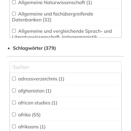
Allgemeine Naturwissenschaft (1)
Allgemeine und fachübergreifende
Datenbanken (32)
Allgemeine und vergleichende Sprach- und
Literaturwissenschaft. Indogermanistik.
Außereuropäische Sprachen und Literaturen (19)
Schlagwörter (379)
▲
Anglistik. Amerikanistik (7)
Archäologie (15)
Architektur, Bauingenieur- und
adressverzeichnis (1)
Vermessungswesen (2)
afghanistan (1)
Biologie, Biotechnologie (4)
african studies (1)
Buch- und Bibliothekswesen,
Informationswissenschaft (3)
afrika (55)
Chemie und Pharmazie (1)
afrikaans (1)