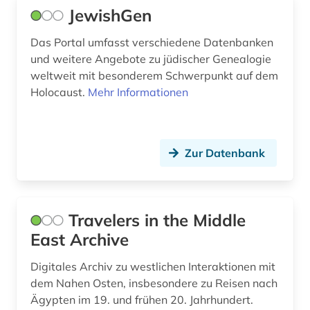
marokko (2)
JewishGen
mauretanien (1)
Das Portal umfasst verschiedene Datenbanken
mauritius (1)
und weitere Angebote zu jüdischer Genealogie
weltweit mit besonderem Schwerpunkt auf dem
mediensysteme (1)
Holocaust.
Mehr Informationen
medizin (3)
memorbuch (1)
Zur Datenbank
mena-staaten (1)
menschenrecht (1)
Travelers in the Middle
menschenrechte (2)
East Archive
menschenrechtspolitik (1)
Digitales Archiv zu westlichen Interaktionen mit
dem Nahen Osten, insbesondere zu Reisen nach
menschenrechtsverletzung (1)
Ägypten im 19. und frühen 20. Jahrhundert.