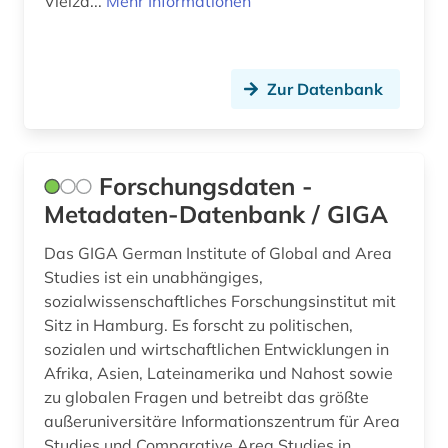
Vielza...
Mehr Informationen
open-access (1)
oral history (2)
Zur Datenbank
orientalistik (5)
osmanisch (1)
osmanisches reich (1)
Forschungsdaten -
Metadaten-Datenbank / GIGA
ostasien (2)
Das GIGA German Institute of Global and Area
osteuropa (1)
Studies ist ein unabhängiges,
ostraka (1)
sozialwissenschaftliches Forschungsinstitut mit
Sitz in Hamburg. Es forscht zu politischen,
ostrakon (1)
sozialen und wirtschaftlichen Entwicklungen in
Afrika, Asien, Lateinamerika und Nahost sowie
ozeanien (1)
zu globalen Fragen und betreibt das größte
papyrologie (1)
außeruniversitäre Informationszentrum für Area
Studies und Comparative Area Studies in