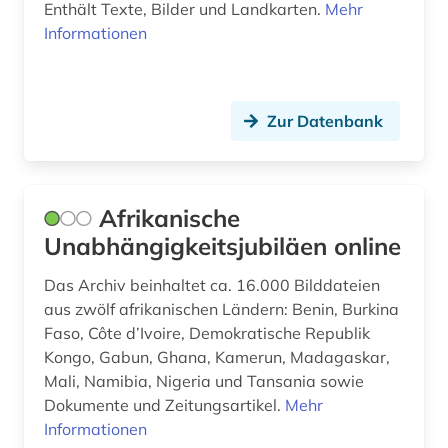
migration (1)
Enthält Texte, Bilder und Landkarten.
Mehr
Informationen
minderheitenfrage (1)
missionarin (1)
Zur Datenbank
missionswissenschaft (2)
mittelalter (1)
mittelasien (2)
Afrikanische
Unabhängigkeitsjubiläen online
mittelmeerraum (1)
Das Archiv beinhaltet ca. 16.000 Bilddateien
mittlerer osten (2)
aus zwölf afrikanischen Ländern: Benin, Burkina
mudjahedin (1)
Faso, Côte d’Ivoire, Demokratische Republik
Kongo, Gabun, Ghana, Kamerun, Madagaskar,
mythologie (1)
Mali, Namibia, Nigeria und Tansania sowie
Dokumente und Zeitungsartikel.
Mehr
nachrichtensendung (1)
Informationen