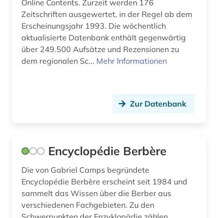
Online Contents. Zurzeit werden 176
Zeitschriften ausgewertet, in der Regel ab dem
klassische philologie (1)
Erscheinungsjahr 1993. Die wöchentlich
klassisches arabisch (1)
aktualisierte Datenbank enthält gegenwärtig
über 249.500 Aufsätze und Rezensionen zu
klimaänderung (1)
dem regionalen Sc...
Mehr Informationen
kolonialismus (8)
konflikt (1)
Zur Datenbank
koptisch (2)
kreolische sprachen (1)
Encyclopédie Berbère
kultur (2)
Die von Gabriel Camps begründete
kulturanthropologie (1)
Encyclopédie Berbère erscheint seit 1984 und
sammelt das Wissen über die Berber aus
kulturerbe (2)
verschiedenen Fachgebieten. Zu den
kulturgeschichte (1)
Schwerpunkten der Enzyklopädie zählen