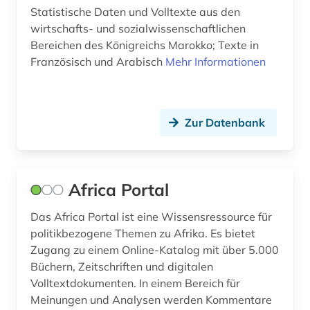
Statistische Daten und Volltexte aus den
internationaler terrorismus (1)
wirtschafts- und sozialwissenschaftlichen
Bereichen des Königreichs Marokko; Texte in
internationales recht (1)
Französisch und Arabisch
Mehr Informationen
interne vertriebene (1)
investitionspolitik (1)
Zur Datenbank
iran (1)
iranische sprachen (2)
Africa Portal
iranistik (3)
Das Africa Portal ist eine Wissensressource für
islam (9)
politikbezogene Themen zu Afrika. Es bietet
islamische architektur (2)
Zugang zu einem Online-Katalog mit über 5.000
Büchern, Zeitschriften und digitalen
islamische kunst (2)
Volltextdokumenten. In einem Bereich für
Meinungen und Analysen werden Kommentare
islamwissenschaft (1)