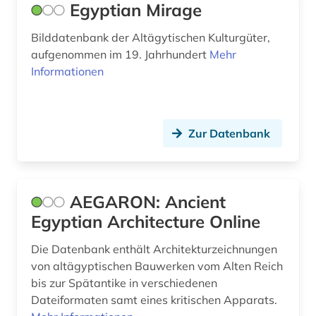
englisch (1)
Egyptian Mirage
englisches sprachgebiet (3)
Bilddatenbank der Altägytischen Kulturgüter,
aufgenommen im 19. Jahrhundert
Mehr
entwicklung (1)
Informationen
entwicklungshilfe (2)
entwicklungsländer (2)
Zur Datenbank
entwicklungspolitik (4)
entwicklungszusammenarbeit (2)
AEGARON: Ancient
enzyklopädie (4)
Egyptian Architecture Online
ereignis (1)
Die Datenbank enthält Architekturzeichnungen
eritrea (1)
von altägyptischen Bauwerken vom Alten Reich
bis zur Spätantike in verschiedenen
ernährung (1)
Dateiformaten samt eines kritischen Apparats.