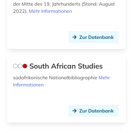
der Mitte des 19. Jahrhunderts (Stand: August
2022).
Mehr Informationen
lieferbares buch (1)
linguistik (2)
literatur (3)
Zur Datenbank
literatur <afrika> (1)
literaturwissenschaft (3)
South African Studies
louvre (1)
südafrikanische Nationalbibliographie
Mehr
Informationen
lyrik (1)
länderkunde (1)
maghreb (1)
Zur Datenbank
maritime wirtschaft (1)