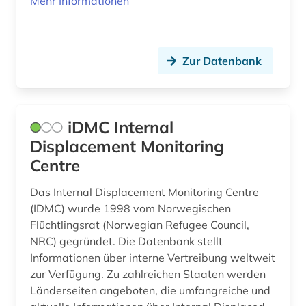
Mehr Informationen
ethnische gruppe (1)
ethnische identität (1)
Zur Datenbank
ethnologie (1)
ethnologischer film (1)
etudes africaines (1)
iDMC Internal
Displacement Monitoring
europa (2)
Centre
europäische union (1)
Das Internal Displacement Monitoring Centre
fachinformationsdienst (1)
(IDMC) wurde 1998 vom Norwegischen
Flüchtlingsrat (Norwegian Refugee Council,
faktendatenbank (1)
NRC) gegründet. Die Datenbank stellt
Informationen über interne Vertreibung weltweit
feminismus (1)
zur Verfügung. Zu zahlreichen Staaten werden
fid asien (1)
Länderseiten angeboten, die umfangreiche und