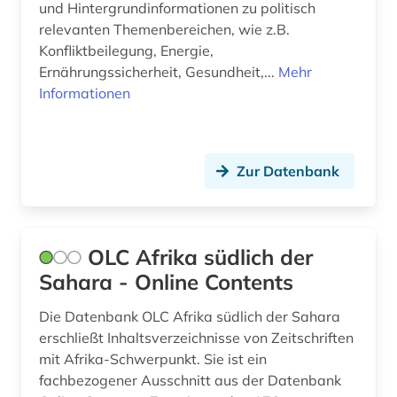
und Hintergrundinformationen zu politisch
islamwissenschaften (2)
relevanten Themenbereichen, wie z.B.
Konfliktbeilegung, Energie,
israelisch-arabischer konflikt (1)
Ernährungssicherheit, Gesundheit,...
Mehr
Informationen
italien (1)
judaistik (2)
Zur Datenbank
juden (2)
judentum (3)
kanada (1)
OLC Afrika südlich der
Sahara - Online Contents
karibik (1)
Die Datenbank OLC Afrika südlich der Sahara
karte (1)
erschließt Inhaltsverzeichnisse von Zeitschriften
katalog (2)
mit Afrika-Schwerpunkt. Sie ist ein
fachbezogener Ausschnitt aus der Datenbank
kenia (2)