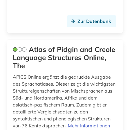
Theologie und Religionswissenschaften (17)
Italien (2)
audio recordings (1)
Werkstoffwissenschaften und
Japan (1)
Zur Datenbank
Fertigungstechnik (1)
audiovisuelles material (1)
Kanada (4)
außenpolitik (1)
Wirtschaftswissenschaften (26)
Korea (1)
Wissenschaftskunde, Forschung, Hochschul-,
bantusprachen (1)
Atlas of Pidgin and Creole
Museumswesen (2)
Lettland (1)
Language Structures Online,
baum (1)
The
Malta (1)
benin (1)
APiCS Online ergänzt die gedruckte Ausgabe
Mittelamerika (5)
berber (1)
des Sprachatlases. Dieser zeigt die wichtigsten
Niederlande (1)
Struktureigenschaften von Mischsprachen aus
bestandserhaltung (1)
Süd- und Nordamerika, Afrika und dem
Nordamerika (1)
asiatisch-pazifischem Raum. Zudem gibt er
bevölkerung (1)
detaillierte Vergleichsdaten zu den
Norwegen (1)
bevölkerungsentwicklung (1)
syntaktischen und phonologischen Strukturen
Oesterreich (3)
von 76 Kontaktsprachen.
Mehr Informationen
bevölkerungsstatistik (1)