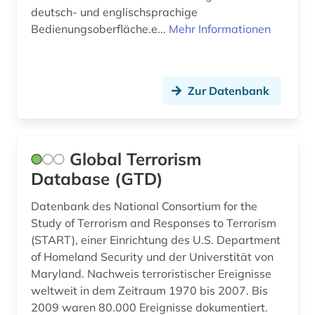
französisch (2)
deutsch- und englischsprachige
Bedienungsoberfläche.e...
Mehr Informationen
französisches sprachgebiet (1)
frau (1)
Zur Datenbank
frauenforschung (1)
galloromanistik (1)
gb-außenpolitik (1)
Global Terrorism
Database (GTD)
geisteswissenschaften (1)
Datenbank des National Consortium for the
genderforschung (1)
Study of Terrorism and Responses to Terrorism
(START), einer Einrichtung des U.S. Department
genealogie (1)
of Homeland Security und der Universtität von
geschichte (17)
Maryland. Nachweis terroristischer Ereignisse
weltweit in dem Zeitraum 1970 bis 2007. Bis
geschichte &lt;1946-1996&gt; (1)
2009 waren 80.000 Ereignisse dokumentiert.