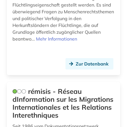
Flüchtlingseigenschaft gestellt werden. Es sind
golfregion (1)
überwiegend Fragen zu Menschenrechtsthemen
grammatik (1)
und politischer Verfolgung in den
Herkunftsländern der Flüchtlinge, die auf
griechisch (2)
Grundlage öffentlich zugänglicher Quellen
beantwo...
Mehr Informationen
großbritannien (1)
grundwasser (2)
Zur Datenbank
grundwassergewinnung (2)
grundwasserleiter (2)
grundwasserreserve (2)
rémisis - Réseau
dInformation sur les Migrations
handel (1)
Internationales et les Relations
handelsrecht (1)
Interethniques
handschrift (1)
Seit 1986 vom Dokumentationsnetzwerk