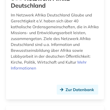
digital database (1)
Deutschland
Zypern (1)
digitalisierung (1)
Im Netzwerk Afrika Deutschland Glaube und
Gerechtigkeit e.V. haben sich über 40
dokumentarfilm (1)
katholische Ordensgemeinschaften, die in Afrika
drehbuch (1)
Missions- und Entwicklungsarbeit leisten,
zusammengetan. Ziele des Netzwerk Afrika
dritte welt (1)
Deutschland sind u.a. Information und
Bewusstseinsbildung über Afrika sowie
e-learning (1)
Lobbyarbeit in der deutschen Öffentlichkeit:
elektronische zeitschrift (1)
Kirche, Politik, Wirtschaft und Kultur
Mehr
Informationen
elektronisches buch (4)
elektronisches wörterbuch (1)
Zur Datenbank
elephantine (1)
energie (2)