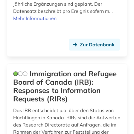
Jährliche Ergänzungen sind geplant. Der
geschichte 1789-1960 (1)
Datensatz beschreibt pro Ereignis sofern m...
geschichte 1792-1918 (1)
Mehr Informationen
geschichte 1800-1930 (1)
geschichte 1832-2006 (1)
Zur Datenbank
geschichte 1870-1914 (1)
geschichte 1877-1985 (1)
Immigration and Refugee
geschichte 1900-2000 (2)
Board of Canada (IRB):
Responses to Information
geschlechterforschung (1)
Requests (RIRs)
gesetzgebung (1)
Das IRB entscheidet u.a. über den Status von
gesundheit (1)
Flüchtlingen in Kanada. RIRs sind die Antworten
des Research Directorate auf Anfragen, die im
gesundheitsindikator (1)
Rahmen der Verfahren zur Feststellung der