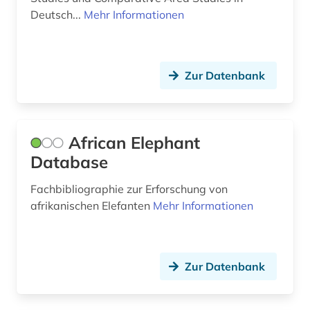
papyrus (2)
Deutsch...
Mehr Informationen
paris (1)
persien (1)
Zur Datenbank
persisch (2)
pharmazie (2)
African Elephant
philosophie (1)
Database
photographs (1)
Fachbibliographie zur Erforschung von
afrikanischen Elefanten
Mehr Informationen
pidgin-sprachen (1)
politik (6)
politischer flüchtling (1)
Zur Datenbank
politisches system (1)