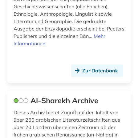
Geschichtswissenschaften (alle Epochen),
kulturwissenschaften (1)
Ethnologie, Anthropologie, Linguistik sowie
Literatur und Geographie. Die gedruckte
kunst (3)
Ausgabe der Enzyklopädie erscheint bei Peeters
Publishers und die einzelnen Bän...
Mehr
kunstgeschichte (1)
Informationen
königreich benin (1)
landwirtschaft (2)
Zur Datenbank
latein (2)
lateinamerika (1)
Al-Sharekh Archive
lempicka (1)
lesotho (1)
Dieses Archiv bietet Zugriff auf den Inhalt von
über 250 arabischen Literaturzeitschriften aus
lexikon (1)
über 20 Ländern über einen Zeitraum ab der
frühen arabischen Renaissance (an-Nahda) in
libyen (1)