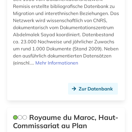
Remisis erstellte bibliografische Datenbank zu
hausa (1)
Migration und interethnischen Beziehungen. Das
herkunftsland (1)
Netzwerk wird wissenschaftlich von CNRS,
dokumentarisch vom Dokumentationszentrum
herkunftsländerinformation (1)
Abdelmalek Sayad koordiniert. Datenbestand
ca. 23.000 Nachweise und jährlicher Zuwachs
hieroglyphenschrift (1)
um rund 1.000 Dokumente (Stand 2009). Neben
holocaust (1)
den ausführlich dokumentierten Datensätzen
(einschl....
Mehr Informationen
hydrogeologie (2)
imperialismus (2)
Zur Datenbank
indigene völker (1)
international (1)
Royaume du Maroc, Haut-
internationale politik (3)
Commissariat au Plan
internationale wirtschaftspolitik (1)