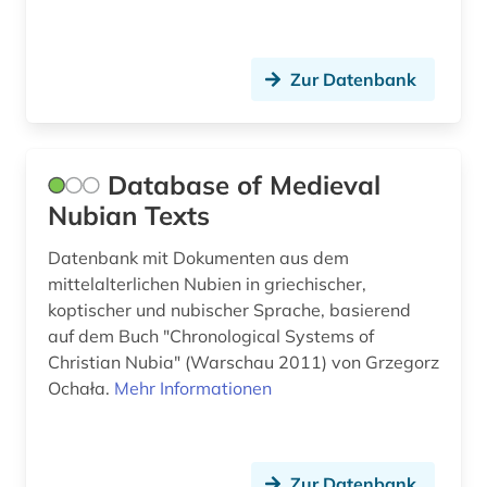
Osmanisches Reich (4)
bibliografie (10)
Ostasien (5)
Zur Datenbank
bibliographie (4)
Osteuropa (6)
bibliograpie (1)
Ostmitteleuropa (2)
binnenvertriebener (1)
Database of Medieval
Palaestina (5)
Nubian Texts
biografie (1)
Polen (3)
Datenbank mit Dokumenten aus dem
biographie (1)
mittelalterlichen Nubien in griechischer,
Portugal (2)
bodenkunde (1)
koptischer und nubischer Sprache, basierend
auf dem Buch "Chronological Systems of
Rumänien (2)
buch (1)
Christian Nubia" (Warschau 2011) von Grzegorz
Russland, Sowjetunion (2)
Ochała.
Mehr Informationen
buchhandel (1)
Schweden (1)
burkina faso (1)
Schweiz (3)
Zur Datenbank