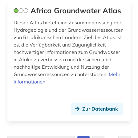
portugal (1)
Africa Groundwater Atlas
preprint (1)
Dieser Atlas bietet eine Zusammenfassung der
Hydrogeologie und der Grundwasserressourcen
presse (1)
von 51 afrikanischen Ländern. Ziel des Atlas ist
prosopografie (1)
es, die Verfügbarkeit und Zugänglichkeit
hochwertiger Informationen zum Grundwasser
provenienzforschung (1)
in Afrika zu verbessern und die sichere und
nachhaltige Entwicklung und Nutzung der
ptolemäer (1)
Grundwasserressourcen zu unterstützen.
Mehr
pädagogik (1)
Informationen
qatar (1)
quelle (6)
Zur Datenbank
recht (2)
rechtsprechung (1)