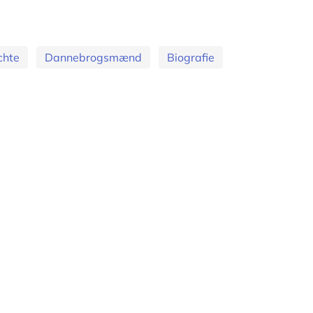
chte
Dannebrogsmænd
Biografie