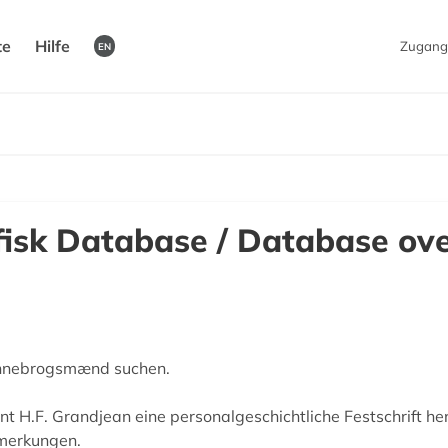
te
Hilfe
Zugang
EN
isk Database / Database o
annebrogsmænd suchen.
t H.F. Grandjean eine personalgeschichtliche Festschrift he
nmerkungen.