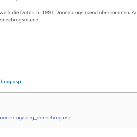
twerk die Daten zu 1991 Dannebrogsmænd übernommen. A
Dannebrogsmænd.
ebrog.asp
/dannebrog/soeg_dannebrog.asp