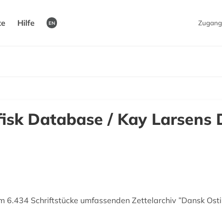
te
Hilfe
Zugang
EN
sk Database / Kay Larsens 
m 6.434 Schriftstücke umfassenden Zettelarchiv ”Dansk Osti