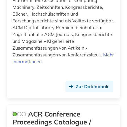
Plattform der Association for Computing
Machinery. Zeitschriften, Kongressberichte,
corporate finance (1)
Bücher, Hochschulschriften und
Forschungsberichte sind als Volltexte verfügbar.
corporate governance (1)
ACM Digital Library Premium beinhaltet: •
Zugriff auf alle ACM Journals, Kongressberichte
corporate social responsibility (1)
und Magazine • KI generierte
corporate-governence-daten (1)
Zusammenfassungen von Artikeln •
Zusammenfassungen von Konferenzsitzu...
Mehr
coworking (1)
Informationen
csr (1)
cusip-identifier (1)
Zur Datenbank
darstellende kunst (1)
data science (1)
ACR Conference
daten (7)
Proceedings Catalogue /