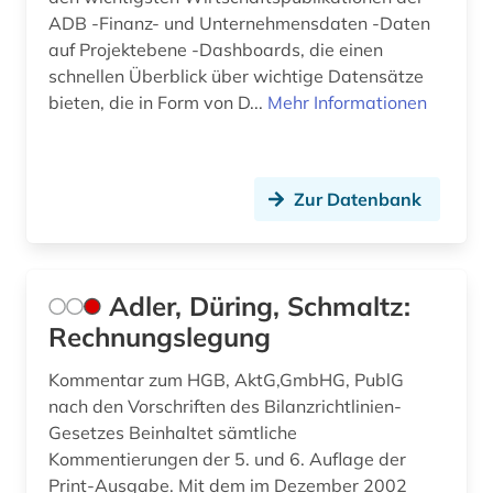
denkfabrik (1)
ADB -Finanz- und Unternehmensdaten -Daten
auf Projektebene -Dashboards, die einen
design (7)
schnellen Überblick über wichtige Datensätze
design &amp; publishing (1)
bieten, die in Form von D...
Mehr Informationen
designrecht (1)
designschutz (5)
Zur Datenbank
desktop publishing (1)
desktop-publishing (1)
Adler, Düring, Schmaltz:
deutsch (26)
Rechnungslegung
deutsche bundesbank (2)
Kommentar zum HGB, AktG,GmbHG, PublG
nach den Vorschriften des Bilanzrichtlinien-
deutsche philologie (1)
Gesetzes Beinhaltet sämtliche
deutscher einwanderer (1)
Kommentierungen der 5. und 6. Auflage der
Print-Ausgabe. Mit dem im Dezember 2002