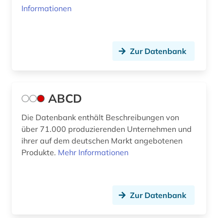
Informationen
außenhandel (13)
Slowakei (5)
außenhandel mit industriegütern (3)
Slowenien (3)
außenhandelsfinanzierung (1)
Spanien (4)
Zur Datenbank
außenhandelsrecht (1)
Suedamerika (9)
außenhandelsstatistik (7)
Suedasien (2)
ABCD
außenpolitik (4)
Suedostasien (4)
Die Datenbank enthält Beschreibungen von
über 71.000 produzierenden Unternehmen und
außenwirtschaft (6)
Suedosteuropa (3)
ihrer auf dem deutschen Markt angebotenen
außenwirtschaftspolitik (2)
Tschechische Republik (5)
Produkte.
Mehr Informationen
außenwirtschaftsrecht (2)
Tuerkei (2)
baden-württemberg (4)
USA (33)
Zur Datenbank
bank (6)
Ukraine (2)