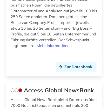
pazifischen Raum, die detailliertes
business skills (1)
Datenmaterial und Analysen auf jeweils 100 bis
250 Seiten anbieten. Daneben gibt es eine
bwl (2)
Reihe von Company Profile reports - jeweils
börse (12)
etwa 10 bis 20 Seiten stark - und "Big Boss"-
Profile, die auf 5 bis 10 Seiten Unternehmer und
börseninformation (2)
Führungskräfte vorstellen. Der Schwerpunkt
liegt momen...
Mehr Informationen
börseninformationssystem (1)
börsenkurs (2)
Zur Datenbank
börsennotierte unternehmen (1)
bücher (1)
bürgerliches recht (1)
Access Global NewsBank
bürgerrechtsbewegung (1)
Access Global NewsBank bietet Daten aus über
7000 Nachrichtenquellen und mehr als 200
bürokratie (1)