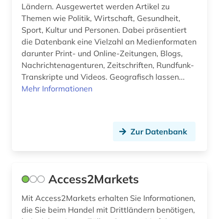
Ländern. Ausgewertet werden Artikel zu
büroorganisation (1)
Themen wie Politik, Wirtschaft, Gesundheit,
Sport, Kultur und Personen. Dabei präsentiert
cd-rom (4)
die Datenbank eine Vielzahl an Medienformaten
darunter Print- und Online-Zeitungen, Blogs,
centre for economic policy research (1)
Nachrichtenagenturen, Zeitschriften, Rundfunk-
chemie (34)
Transkripte und Videos. Geografisch lassen...
Mehr Informationen
chemische grundprodukte (1)
chemische industrie (1)
Zur Datenbank
chile (1)
china (11)
Access2Markets
cloud computing (1)
coaching (1)
Mit Access2Markets erhalten Sie Informationen,
die Sie beim Handel mit Drittländern benötigen,
codierung (1)