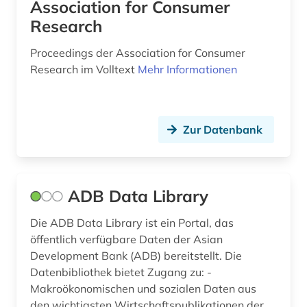
datenanalyse (7)
Association for Consumer
Research
datenaustausch (1)
Proceedings der Association for Consumer
datenbank genesis (1)
Research im Volltext
Mehr Informationen
datenerhebung (1)
datenmanagement (1)
Zur Datenbank
datensammlung (7)
datenschutz (1)
ADB Data Library
datensicherung (1)
Die ADB Data Library ist ein Portal, das
datenverarbeitung (1)
öffentlich verfügbare Daten der Asian
deep learning (1)
Development Bank (ADB) bereitstellt. Die
Datenbibliothek bietet Zugang zu: -
demographie (18)
Makroökonomischen und sozialen Daten aus
den wichtigsten Wirtschaftspublikationen der