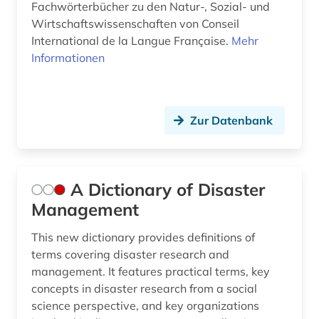
Fachwörterbücher zu den Natur-, Sozial- und
archiv (4)
Korea (1)
Wirtschaftswissenschaften von Conseil
archäologie (2)
Kroatien (3)
International de la Langue Française.
Mehr
Informationen
arizona (1)
Lettland (3)
armut (2)
Liechtenstein (3)
Zur Datenbank
armutspolitik (1)
Litauen (3)
arzneimittelmarkt (3)
Luxemburg (3)
asean (1)
Makedonien (2)
A Dictionary of Disaster
Management
asean-staaten (1)
Malta (3)
This new dictionary provides definitions of
asiatisch-pazifischer raum (3)
Mecklenburg-Vorpommern (4)
terms covering disaster research and
management. It features practical terms, key
asien (6)
Mittelamerika (6)
concepts in disaster research from a social
asien-pazifik (1)
Moldawien (4)
science perspective, and key organizations