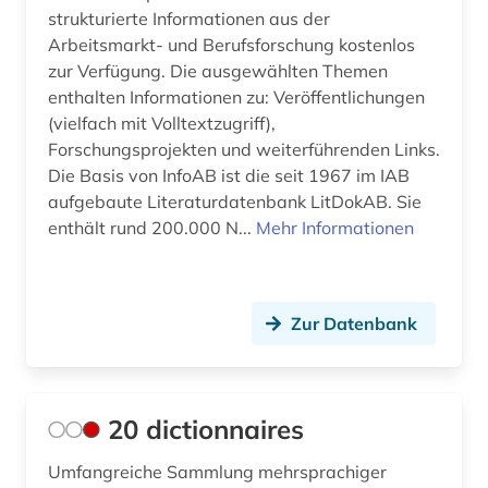
arbeitsmarkt (10)
GUS (4)
strukturierte Informationen aus der
Arbeitsmarkt- und Berufsforschung kostenlos
arbeitsmarktforschung (1)
Gibraltar (1)
zur Verfügung. Die ausgewählten Themen
enthalten Informationen zu: Veröffentlichungen
arbeitsmarktpolitik (1)
Griechenland (4)
(vielfach mit Volltextzugriff),
arbeitsmarktstatistik (2)
Großbritannien (30)
Forschungsprojekten und weiterführenden Links.
Die Basis von InfoAB ist die seit 1967 im IAB
arbeitsmedizin (1)
Irland (5)
aufgebaute Literaturdatenbank LitDokAB. Sie
enthält rund 200.000 N...
Mehr Informationen
arbeitsproduktivität (3)
Island (2)
arbeitsrecht (23)
Israel (2)
arbeitsschutz (5)
Zur Datenbank
Italien (7)
arbeitssicherheit (6)
Japan (7)
arbeitssicherheitsrecht (1)
Jugoslawien (3)
20 dictionnaires
architektur (3)
Kanada (6)
Umfangreiche Sammlung mehrsprachiger