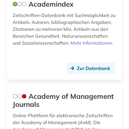
Academindex
branchenberichte (3)
Zeitschriften-Datenbank mit Suchmöglichkeit zu
branchendaten (1)
Artikeln, Autoren, bibliographischen Angaben,
Zitationen zu mehreren Mio. Artikeln aus den
brancheninformation (1)
Bereichen Gesundheit, Naturwissenschaften
branchenprofil (1)
und Sozialwissenschaften.
Mehr Informationen
branchenreport (1)
brandenburg (2)
Zur Datenbank
brandschutz (3)
braunkohle (1)
Academy of Management
briefkastengesellschaft (1)
Journals
british academy (1)
Online-Plattform für elektronische Zeitschriften
der Academy of Management (AoM). Die
browser (1)