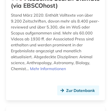
(via EBSCOhost)
biowissenschaften (1)
Stand März 2020: Enthält Volltexte von über
bodennutzung (1)
9.200 Zeitschriften, davon mehr als 8.400 peer-
bodenpolitik (1)
reviewed und über 5.300, die im WoS oder
Scopus aufgenommen sind. Mehr als 60.000
bodenrecht (1)
Videos ab 1930 ff. der Associated Press sind
enthalten und werden prominent in der
bodenschutz (1)
Ergebnisliste angezeigt und monatlich
bonitätsprüfung (1)
aktualisiert. Abgedeckte Disziplinen: Animal
science, Anthropology, Astronomy, Biology,
book e (2)
Chemist...
Mehr Informationen
botanik (1)
branche (4)
Zur Datenbank
branchen (1)
branchenanalyse (3)