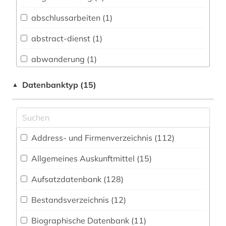
Biologie, Biotechnologie (74)
abschlussarbeiten (1)
Buch- und Bibliothekswesen,
Informationswissenschaft (33)
abstract-dienst (1)
Chemie und Pharmazie (62)
abwanderung (1)
Elektrotechnik, Elektronik, Nachrichtentechnik
acquisitions (1)
Datenbanktyp (15)
▲
(62)
adressbuch (21)
Energietechnik (78)
adresse (2)
Ethnologie (70)
Address- und Firmenverzeichnis (112
)
adressen (1)
Geographie (103)
Allgemeines Auskunftmittel (15
)
adressverzeichnis (28)
Geowissenschaften (48)
Aufsatzdatenbank (128
)
adreßbuch (2)
Germanistik. Niederlandistik. Skandinavistik
(50)
Bestandsverzeichnis (12
)
afrika (11)
Geschichte (166)
Biographische Datenbank (11
)
agrar- (1)