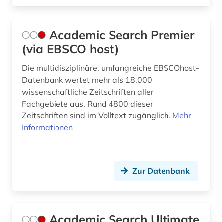
bilanzsteurrecht (1)
bildbearbeitung (2)
Academic Search Premier
(via EBSCO host)
bildung (10)
Die multidisziplinäre, umfangreiche EBSCOhost-
bildungschancen (2)
Datenbank wertet mehr als 18.000
bildungsfinanzierung (1)
wissenschaftliche Zeitschriften aller
Fachgebiete aus. Rund 4800 dieser
bildungsforschung (4)
Zeitschriften sind im Volltext zugänglich.
Mehr
Informationen
bildungsinvestition (2)
bildungspolitik (1)
Zur Datenbank
biografin (1)
biographie (7)
biologie (4)
Academic Search Ultimate