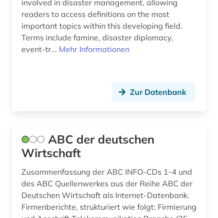
involved in disaster management, allowing
asienforschung (1)
Monaco (2)
readers to access definitions on the most
important topics within this developing field.
astronomie (1)
Montenegro (2)
Terms include famine, disaster diplomacy,
asyl (1)
Niederlande (6)
event-tr...
Mehr Informationen
atomkraft (1)
Niedersachsen (2)
audiovisuelles material (1)
Nordamerika (3)
Zur Datenbank
ausbildung (1)
Nordrhein-Westfalen (4)
ausbildungsförderung (1)
Norwegen (5)
ABC der deutschen
ausenhandelswirtschaft (1)
Oesterreich (31)
Wirtschaft
ausfalleffekt (1)
Osmanisches Reich (1)
Zusammenfassung der ABC INFO-CDs 1-4 und
des ABC Quellenwerkes aus der Reihe ABC der
ausgabe (1)
Ostasien (5)
Deutschen Wirtschaft als Internet-Datenbank.
Firmenberichte, strukturiert wie folgt: Firmierung
ausland (3)
Osteuropa (10)