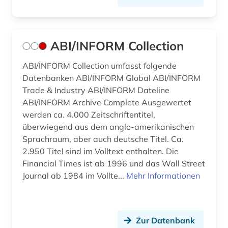
bestechung (1)
beteiligung (1)
ABI/INFORM Collection
betrieb (3)
ABI/INFORM Collection umfasst folgende
betriebliches informationssystem (1)
Datenbanken ABI/INFORM Global ABI/INFORM
betriebsanalyse (1)
Trade & Industry ABI/INFORM Dateline
ABI/INFORM Archive Complete Ausgewertet
betriebsdaten (7)
werden ca. 4.000 Zeitschriftentitel,
überwiegend aus dem anglo-amerikanischen
betriebsführung (6)
Sprachraum, aber auch deutsche Titel. Ca.
2.950 Titel sind im Volltext enthalten. Die
betriebsorganisation (1)
Financial Times ist ab 1996 und das Wall Street
betriebsrat (2)
Journal ab 1984 im Vollte...
Mehr Informationen
betriebssicherheit (2)
betriebssicherheitsverordnung (1)
Zur Datenbank