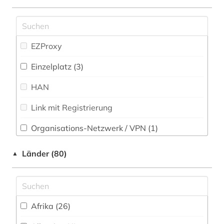
aktieninformationen (4)
Militärwissenschaft (3)
aktienkurse (1)
Musikwissenschaft (34)
aktienmarkt (1)
EZProxy
Natur- und Umweltschutz (55)
albanien (1)
Einzelplatz (3)
Pädagogik (116)
allgemeine volkswirtschaftslehre (3)
HAN
Philosophie (70)
altenhilfe (1)
Link mit Registrierung
Physik (52)
altertumswissenschaft (1)
Organisations-Netzwerk / VPN (1)
Politologie (307)
amerika (1)
Shibboleth
Länder (80)
▲
Psychologie (105)
amerikanistik (2)
Zugriff vor Ort
Rechtswissenschaft (303)
amtliche bekanntmachung (1)
Romanistik (40)
amtliche statistik (2)
Afrika (26)
Slavistik (32)