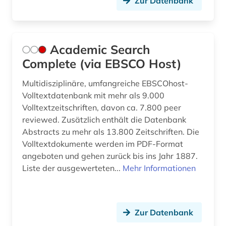
Zur Datenbank
bgvr (2)
bibliografie (22)
Academic Search
bibliographie (7)
Complete (via EBSCO Host)
bibliotheksbestand (1)
Multidisziplinäre, umfangreiche EBSCOhost-
bibliothekskatalog plus (1)
Volltextdatenbank mit mehr als 9.000
Volltextzeitschriften, davon ca. 7.800 peer
bilanz (13)
reviewed. Zusätzlich enthält die Datenbank
Abstracts zu mehr als 13.800 Zeitschriften. Die
bilanzanalyse (2)
Volltextdokumente werden im PDF-Format
bilanzdaten (1)
angeboten und gehen zurück bis ins Jahr 1887.
Liste der ausgewerteten...
Mehr Informationen
bilanzen (5)
bilanzrecht (15)
Zur Datenbank
bilanzsteuerecht (1)