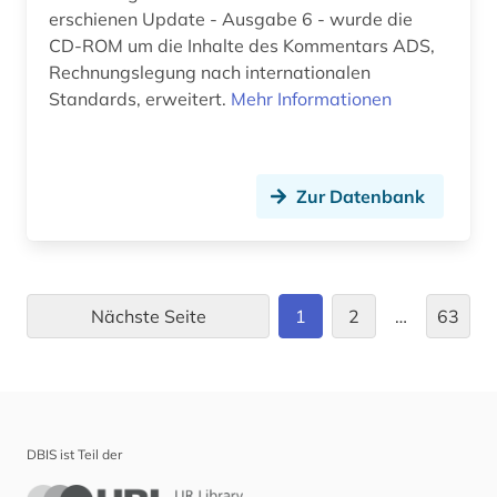
deutschland (103)
erschienen Update - Ausgabe 6 - wurde die
CD-ROM um die Inhalte des Kommentars ADS,
deutschland (bundesrepublik). statistisches
Rechnungslegung nach internationalen
bundesamt (1)
Standards, erweitert.
Mehr Informationen
deutschland <bundesrepublik> (1)
deutschland <östliche länder> (1)
Zur Datenbank
deutschland firmenverzeichnis (1)
deutschland handelsmarke (1)
deutschland statistik (1)
Nächste Seite
1
2
…
63
deutschland warenzeichen (1)
deutschland. bundesarbeitsgericht (1)
deutschland. finanzministerium (1)
DBIS ist Teil der
deutschsprachige gemeinschaft belgien (2)