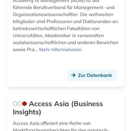
Academy of Management (AOM) ist der
führende Berufsverband für Management- und
bruttoinlandsprodukt (1)
Organisationswissenschaftler. Die weltweiten
brüssel (1)
Mitglieder sind Professoren und Doktoranden an
betriebswirtschaftlichen Fakultäten von
buchbestand (1)
Universitäten, Akademiker in verwandten
sozialwissenschaftlichen und anderen Bereichen
buchführung (6)
sowie Pra...
Mehr Informationen
budget (1)
bundesbank (1)
Zur Datenbank
bundesdatenschutzgesetz (1)
bundesfinanzhof (1)
Access Asia (Business
bundeshaushalt (1)
Insights)
bundeshaushaltsrecht (1)
Access Asia offeriert eine Reihe von
business (9)
Marktforschungsberichten für den asiatisch-