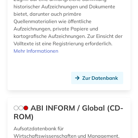
baurecht (1)
historischer Aufzeichnungen und Dokumente
bietet, darunter auch primäre
bayerische motoren-werke (1)
Quellenmaterialien wie öffentliche
bayern (6)
Aufzeichnungen, private Papiere und
kartografische Aufzeichnungen. Zur Einsicht der
bedarfsforschung (1)
Volltexte ist eine Registrierung erforderlich.
Mehr Informationen
beherbergungsgewerbe tourismus
volkswirtschaft tourismus gaststättengewerbe
hotelgewerbe kulturkontakt reisen tourismus (1)
behinderung (2)
Zur Datenbank
behörde (2)
beitrittsstaaten (1)
ABI INFORM / Global (CD-
bekleidung (1)
ROM)
belgien (8)
Aufsatzdatenbank für
Wirtschaftswissenschaften und Management.