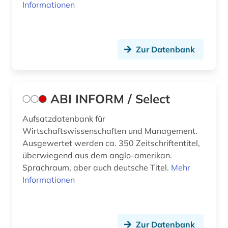
berufsbildung (4)
Informationen
berufseinstieg (1)
berufsforschung (1)
Zur Datenbank
berufspädagogik (1)
berufsrecht (1)
ABI INFORM / Select
berufsstrategie (1)
Aufsatzdatenbank für
berusbildungssystem (1)
Wirtschaftswissenschaften und Management.
Ausgewertet werden ca. 350 Zeitschriftentitel,
beschaffung (1)
überwiegend aus dem anglo-amerikan.
Sprachraum, aber auch deutsche Titel.
Mehr
beschäftigung (5)
Informationen
beschäftigungspolitik (1)
bestand (1)
Zur Datenbank