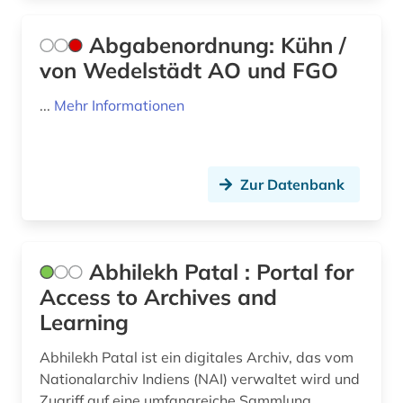
bank kreditinstitut finanzdienstleistung
Ungarn (3)
kreditwirtschaft (1)
Abgabenordnung: Kühn /
Zypern (2)
von Wedelstädt AO und FGO
bankarchiv (1)
...
Mehr Informationen
banken (1)
bankenregulierung (1)
Zur Datenbank
bankenstatistik (3)
bankgeheimnis (1)
bankrecht (1)
Abhilekh Patal : Portal for
Access to Archives and
bankwesen (4)
Learning
baubetrieb (1)
Abhilekh Patal ist ein digitales Archiv, das vom
baumangel (1)
Nationalarchiv Indiens (NAI) verwaltet wird und
Zugriff auf eine umfangreiche Sammlung