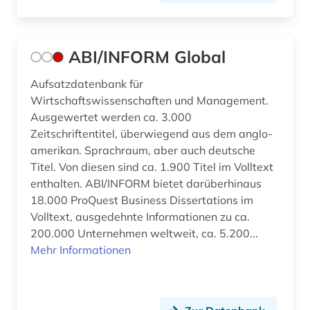
betriebssystem (1)
betriebsverfassungsgesetz (1)
ABI/INFORM Global
betriebswirtschaft (20)
Aufsatzdatenbank für
betriebswirtschaftliche steuerlehre (1)
Wirtschaftswissenschaften und Management.
Ausgewertet werden ca. 3.000
betriebswirtschaftslehre (26)
Zeitschriftentitel, überwiegend aus dem anglo-
amerikan. Sprachraum, aber auch deutsche
betrug (1)
Titel. Von diesen sind ca. 1.900 Titel im Volltext
bevölkerung (3)
enthalten. ABI/INFORM bietet darüberhinaus
18.000 ProQuest Business Dissertations im
bevölkerungsentwicklung (1)
Volltext, ausgedehnte Informationen zu ca.
200.000 Unternehmen weltweit, ca. 5.200...
bevölkerungsforschung (1)
Mehr Informationen
bevölkerungsstatistik (8)
bewerbung (1)