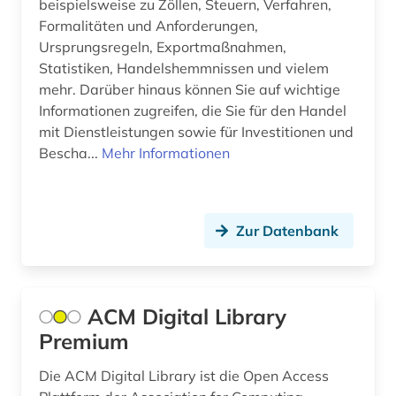
beispielsweise zu Zöllen, Steuern, Verfahren,
Formalitäten und Anforderungen,
comesa-staaten (1)
Ursprungsregeln, Exportmaßnahmen,
Statistiken, Handelshemmnissen und vielem
commonwealth (2)
mehr. Darüber hinaus können Sie auf wichtige
community currency (1)
Informationen zugreifen, die Sie für den Handel
mit Dienstleistungen sowie für Investitionen und
compliance (2)
Bescha...
Mehr Informationen
computer (1)
computer to plate (1)
Zur Datenbank
computersicherheit (1)
computertechnik (1)
ACM Digital Library
computerunterstütztes lernen (1)
Premium
controlling (5)
Die ACM Digital Library ist die Open Access
corona (1)