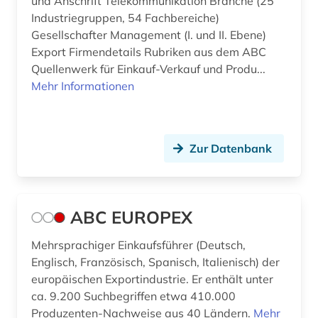
und Anschrift Telekommunikation Branche (25
auslandsinvestition (2)
Ostmitteleuropa (4)
Industriegruppen, 54 Fachbereiche)
Gesellschafter Management (I. und II. Ebene)
auslandsschulden (3)
Polen (5)
Export Firmendetails Rubriken aus dem ABC
Quellenwerk für Einkauf-Verkauf und Produ...
auslandsvermögen (1)
Portugal (3)
Mehr Informationen
auslandsverschuldung (3)
Rumänien (3)
ausländer (1)
Russland, Sowjetunion (9)
Zur Datenbank
ausländische direktinvestitionen (2)
Sachsen (1)
ausschreibung (1)
San Marino (1)
ABC EUROPEX
aussenwirtschaft (1)
Schweden (5)
Mehrsprachiger Einkaufsführer (Deutsch,
ausstellung (1)
Schweiz (20)
Englisch, Französisch, Spanisch, Italienisch) der
australien (1)
Serbien (2)
europäischen Exportindustrie. Er enthält unter
ca. 9.200 Suchbegriffen etwa 410.000
automobilwirtschaft (1)
Skandinavien (1)
Produzenten-Nachweise aus 40 Ländern.
Mehr