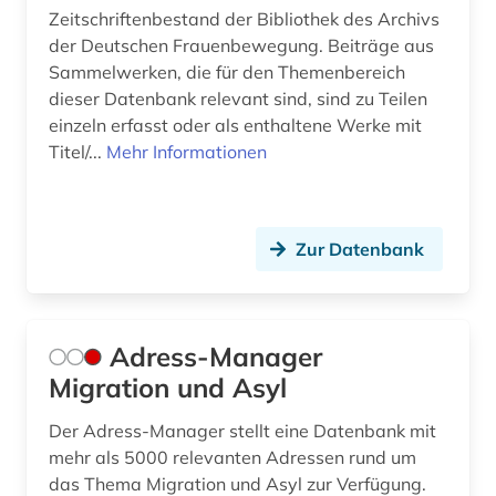
Zeitschriftenbestand der Bibliothek des Archivs
british academy (1)
der Deutschen Frauenbewegung. Beiträge aus
Sammelwerken, die für den Themenbereich
bruttoinlandsprodukt (1)
dieser Datenbank relevant sind, sind zu Teilen
einzeln erfasst oder als enthaltene Werke mit
brüssel (1)
Titel/...
Mehr Informationen
buchbestand (1)
bulgarien (2)
Zur Datenbank
bundesarchiv (2)
bundesarchiv (koblenz) (1)
Adress-Manager
bundeskanzler (1)
Migration und Asyl
bundeskanzleramt (1)
Der Adress-Manager stellt eine Datenbank mit
bundesregierung (3)
mehr als 5000 relevanten Adressen rund um
das Thema Migration und Asyl zur Verfügung.
bundesrepublik deutschland (1)