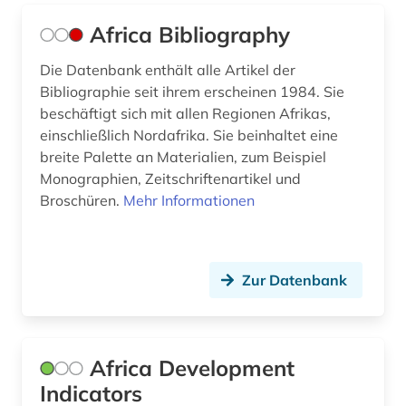
diplomatische vertretung (2)
Africa Bibliography
discovery service (1)
Die Datenbank enthält alle Artikel der
Bibliographie seit ihrem erscheinen 1984. Sie
discovery system (1)
beschäftigt sich mit allen Regionen Afrikas,
einschließlich Nordafrika. Sie beinhaltet eine
diskriminierung (1)
breite Palette an Materialien, zum Beispiel
diskussion (1)
Monographien, Zeitschriftenartikel und
Broschüren.
Mehr Informationen
dissens (1)
dissertation (2)
Zur Datenbank
dokument (3)
dokumentation (7)
dokumente (1)
Africa Development
Indicators
dokumentenserver (2)