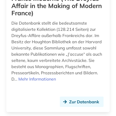
Affair in the Making of Modern
christliche ethik (1)
France)
chronik (1)
Die Datenbank stellt die bedeutsamste
comic (2)
digitalisierte Kollektion (128.214 Seiten) zur
Dreyfus-Affäre außerhalb Frankreichs dar. Im
commonwealth (10)
Besitz der Houghton Bibliothek an der Harvard
community currency (1)
University, diese Sammlung umfasst sowohl
bekannte Publikationen wie „J’accuse“ als auch
congress (3)
seltene, kaum verbreitete Archivstücke. Sie
besteht aus Monographien, Flugschriften,
corona (1)
Presseartikeln, Prozessberichten und Bildern.
D...
Mehr Informationen
costa rica (2)
covid (1)
covid-19 (1)
Zur Datenbank
cyberkriminalität (1)