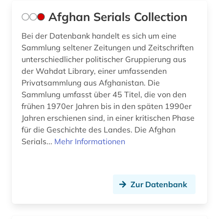
design (3)
Afghan Serials Collection
deutsch (4)
Bei der Datenbank handelt es sich um eine
Sammlung seltener Zeitungen und Zeitschriften
deutsch-deutsche beziehungen (1)
unterschiedlicher politischer Gruppierung aus
der Wahdat Library, einer umfassenden
deutsche landesgeschichte (1)
Privatsammlung aus Afghanistan. Die
deutscher bund. bundestag (1)
Sammlung umfasst über 45 Titel, die von den
frühen 1970er Jahren bis in den späten 1990er
deutscher gewerkschaftsbund (1)
Jahren erschienen sind, in einer kritischen Phase
für die Geschichte des Landes. Die Afghan
deutsches institut für menschenrechte (1)
Serials...
Mehr Informationen
deutsches sprachgebiet (2)
deutschland (43)
Zur Datenbank
deutschland (bundesrepublik) (1)
deutschland (bundesrepublik). statistisches