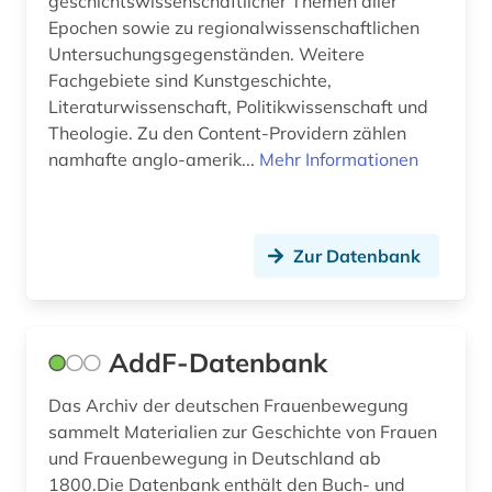
geschichtswissenschaftlicher Themen aller
Epochen sowie zu regionalwissenschaftlichen
book e (1)
Untersuchungsgegenständen. Weitere
bosnien und herzegowina (2)
Fachgebiete sind Kunstgeschichte,
Literaturwissenschaft, Politikwissenschaft und
botanik (2)
Theologie. Zu den Content-Providern zählen
namhafte anglo-amerik...
Mehr Informationen
branchenberichte (2)
brandenburg (3)
Zur Datenbank
brandt (1)
brasilien (4)
bremen (3)
AddF-Datenbank
brežnev, leonid ilʹič | politiker (1)
Das Archiv der deutschen Frauenbewegung
sammelt Materialien zur Geschichte von Frauen
brief (1)
und Frauenbewegung in Deutschland ab
briefsammlung (1)
1800.Die Datenbank enthält den Buch- und