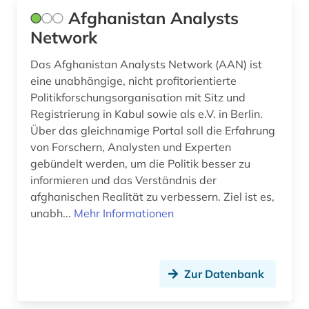
bundesamt (1)
Afghanistan Analysts
deutschland (ddr) (5)
Network
deutschland (ddr). ministerium für
Das Afghanistan Analysts Network (AAN) ist
staatssicherheit (1)
eine unabhängige, nicht profitorientierte
Politikforschungsorganisation mit Sitz und
deutschland <bundesrepublik> (1)
Registrierung in Kabul sowie als e.V. in Berlin.
deutschland <ddr> (1)
Über das gleichnamige Portal soll die Erfahrung
von Forschern, Analysten und Experten
deutschland <deutsches reich> (1)
gebündelt werden, um die Politik besser zu
informieren und das Verständnis der
deutschland <sowjetische zone> (1)
afghanischen Realität zu verbessern. Ziel ist es,
unabh...
Mehr Informationen
deutschland bundestag (2)
deutschland statistik (1)
deutschland. bundesrat (1)
Zur Datenbank
deutschland. deutscher bundestag (1)