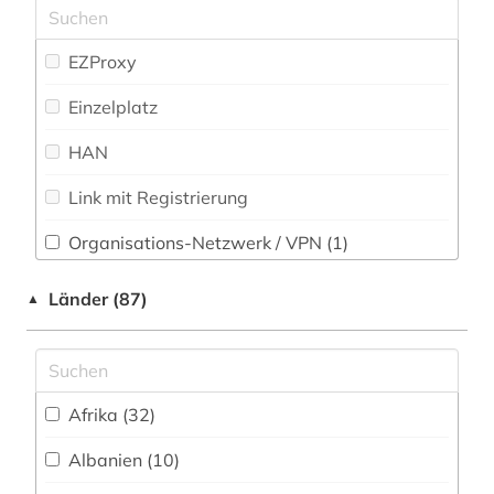
adressenverzeichnis (1)
Zeitungs-, Zeitschriftenbibliographie (14
)
Musikwissenschaft (42)
afghanistan (4)
EZProxy
Natur- und Umweltschutz (39)
african studies (1)
Einzelplatz
Pädagogik (104)
afrika (14)
HAN
Philosophie (97)
afrikaforschung (1)
Link mit Registrierung
Physik (32)
afrikastudien (1)
Organisations-Netzwerk / VPN (1)
Politologie (1092)
afrikawissenschaften (1)
Shibboleth
Länder (87)
▲
Psychologie (83)
afroamerikaner (2)
Zugriff vor Ort
Rechtswissenschaft (209)
agrar- (1)
Romanistik (41)
albanien (3)
Afrika (32)
Slavistik (43)
alfred escher (1)
Albanien (10)
Soziologie (368)