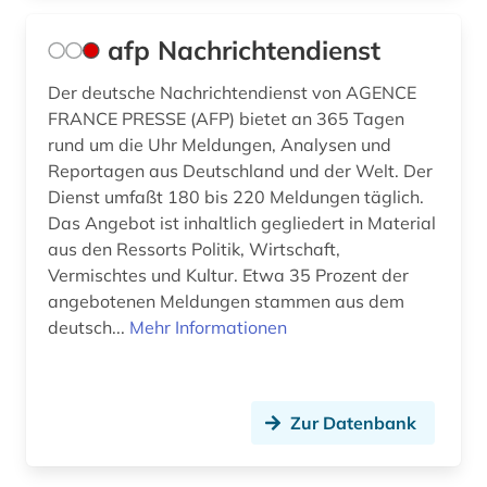
deutschland. finanzministerium (1)
afp Nachrichtendienst
deutschland. reichskanzlei (1)
Der deutsche Nachrichtendienst von AGENCE
deutschsprachige gemeinschaft belgien (1)
FRANCE PRESSE (AFP) bietet an 365 Tagen
rund um die Uhr Meldungen, Analysen und
deutschsprachige gemeinschaft in belgien (1)
Reportagen aus Deutschland und der Welt. Der
Dienst umfaßt 180 bis 220 Meldungen täglich.
deutschsprachiger raum (1)
Das Angebot ist inhaltlich gegliedert in Material
aus den Ressorts Politik, Wirtschaft,
diagramm (1)
Vermischtes und Kultur. Etwa 35 Prozent der
die @linke (1)
angebotenen Meldungen stammen aus dem
deutsch...
Mehr Informationen
die linke (1)
dienstleistung (4)
Zur Datenbank
diplomatie (5)
diplomatische beziehungen (2)