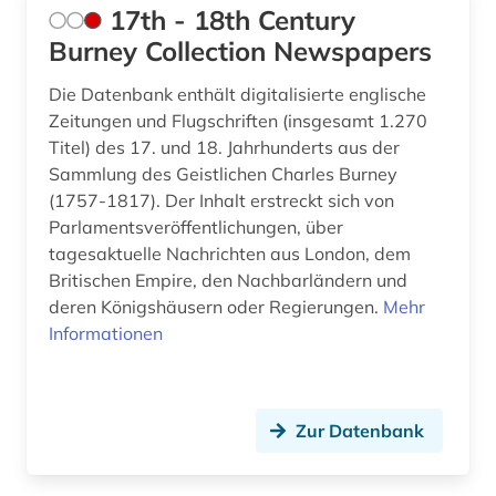
17th - 18th Century
attentat (1)
Schweiz (8)
Burney Collection Newspapers
aufenthaltsrecht (1)
Serbien (7)
Die Datenbank enthält digitalisierte englische
aufklärung (1)
Zeitungen und Flugschriften (insgesamt 1.270
Skandinavien (2)
Titel) des 17. und 18. Jahrhunderts aus der
aufrüstung (1)
Slowakei (5)
Sammlung des Geistlichen Charles Burney
(1757-1817). Der Inhalt erstreckt sich von
aufsätze (1)
Slowenien (6)
Parlamentsveröffentlichungen, über
augenzeuge (3)
tagesaktuelle Nachrichten aus London, dem
Spanien (4)
Britischen Empire, den Nachbarländern und
ausbildung (1)
Suedamerika (29)
deren Königshäusern oder Regierungen.
Mehr
Informationen
ausland (3)
Suedasien (6)
auslandsschulden (2)
Suedostasien (8)
Zur Datenbank
ausländer (1)
Suedosteuropa (13)
aussenpolitik (1)
Thueringen (4)