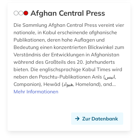
daten (2)
Afghan Central Press
datenanalyse (1)
Die Sammlung Afghan Central Press vereint vier
datenauswertung (1)
nationale, in Kabul erscheinende afghanische
Publikationen, deren hohe Auflagen und
datensammlung (5)
Bedeutung einen konzentrierten Blickwinkel zum
Verständnis der Entwicklungen in Afghanistan
ddr (6)
während des Großteils des 20. Jahrhunderts
bieten. Die englischsprachige Kabul Times wird
debatte (2)
neben den Paschtu-Publikationen Anīs (انیس,
demographie (11)
Companion), Hewād (هیواد, Homeland), and...
Mehr Informationen
demokratie (5)
demokratisierung (1)
Zur Datenbank
demoskopie (4)
denkfabrik (1)