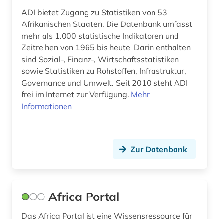
ADI bietet Zugang zu Statistiken von 53
dominikanische republik (2)
Afrikanischen Staaten. Die Datenbank umfasst
donezk (ukraine) (1)
mehr als 1.000 statistische Indikatoren und
Zeitreihen von 1965 bis heute. Darin enthalten
dpa (1)
sind Sozial-, Finanz-, Wirtschaftsstatistiken
sowie Statistiken zu Rohstoffen, Infrastruktur,
dreyfus-affäre (1)
Governance und Umwelt. Seit 2010 steht ADI
frei im Internet zur Verfügung.
Mehr
dritte welt (1)
Informationen
drittes reich (5)
druckgraphik (1)
Zur Datenbank
dynastie (1)
dänemark (3)
Africa Portal
e-book (1)
Das Africa Portal ist eine Wissensressource für
e-learning (2)