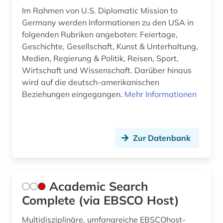
berufliche fortbildung (1)
Im Rahmen von U.S. Diplomatic Mission to
berufsforschung (2)
Germany werden Informationen zu den USA in
folgenden Rubriken angeboten: Feiertage,
beschluss (1)
Geschichte, Gesellschaft, Kunst & Unterhaltung,
Medien, Regierung & Politik, Reisen, Sport,
beschäftigung (1)
Wirtschaft und Wissenschaft. Darüber hinaus
wird auf die deutsch-amerikanischen
bestand (1)
Beziehungen eingegangen.
Mehr Informationen
betrieb (1)
betriebsführung (1)
Zur Datenbank
betriebswirtschaftslehre (1)
bevölkerung (1)
Academic Search
bevölkerungsumfrage (1)
Complete (via EBSCO Host)
bewaffneter konflikt (1)
Multidisziplinäre, umfangreiche EBSCOhost-