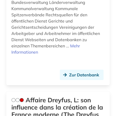
Bundesverwaltung Länderverwaltung
bürgerrechtsbewegung (9)
Kommunalverwaltung Kommunale
bürgerschaft (1)
Spitzenverbände Rechtsquellen für den
öffentlichen Dienst Gerichte und
carl de (1)
Gerichtsentscheidungen Vereinigungen der
Arbeitgeber und Arbeitnehmer im öffentlichen
carl friedrich von (1)
Dienst Webseiten und Datenbanken zu
einzelnen Themenbereichen ...
Mehr
casa de las américas (1)
Informationen
cd-rom (1)
chemie (20)
Zur Datenbank
chile (2)
china (17)
Affaire Dreyfus, L: son
chinesen (1)
influence dans la création de la
christentum (2)
France moderne (The Dreyfus