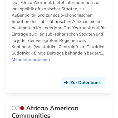
Das Africa Yearbook bietet Informationen zur
Innenpolitik afrikanischer Staaten, zu
elektronische bibliothek (1)
Außenpolitik und zur sozio-ökonomischen
elektronische zeitschrift (18)
Situation des sub-saharischen Afrika in einem
bestimmten Kalenderjahr. Das Yearbook enthält
elektronische zeitung (1)
Einträge zu allen sub-saharischen Staaten und
zu jeder der vier großen Regionen des
elektronisches buch (57)
Kontinents (Westafrika, Zentralafrika, Ostafrika,
Südafrika). Einige Beiträge behandeln bedeut...
empirische sozialforschung (2)
Mehr Informationen
energie (1)
energieforschung (1)
Zur Datenbank
energiemarkt (1)
energieressourcen und -politik (1)
African American
energieverbrauch (1)
Communities
engels (3)