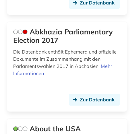
Zur Datenbank
bayern. bayerisches staatsministerium für
wissenschaft und kunst (1)
behörde (20)
Abkhazia Parliamentary
beitrittsstaaten (1)
Election 2017
bekämpfung (1)
Die Datenbank enthält Ephemera und offizielle
Dokumente im Zusammenhang mit den
belarus (4)
Parlamentswahlen 2017 in Abchasien.
Mehr
Informationen
belgien (4)
bergbau (1)
berlin (5)
Zur Datenbank
beruf (1)
berufliche arbeit (1)
About the USA