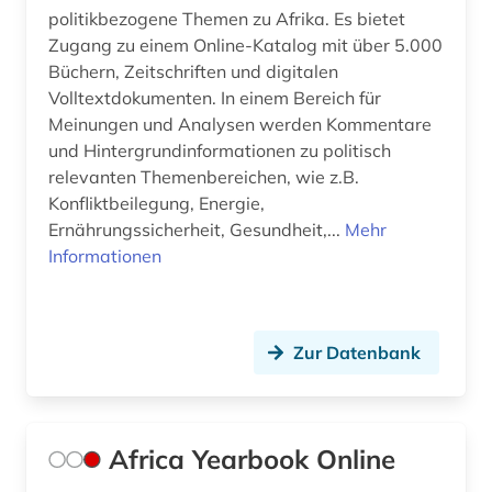
politikbezogene Themen zu Afrika. Es bietet
earnings calls transkripte (1)
Zugang zu einem Online-Katalog mit über 5.000
Büchern, Zeitschriften und digitalen
ecuador (2)
Volltextdokumenten. In einem Bereich für
Meinungen und Analysen werden Kommentare
eg (1)
und Hintergrundinformationen zu politisch
eheschließung (1)
relevanten Themenbereichen, wie z.B.
Konfliktbeilegung, Energie,
einreise (1)
Ernährungssicherheit, Gesundheit,...
Mehr
Informationen
einwanderung (4)
eisenbahn (1)
ejournals (1)
Zur Datenbank
el salvador (1)
elektrizität (1)
Africa Yearbook Online
elektrizitätserzeugung (1)