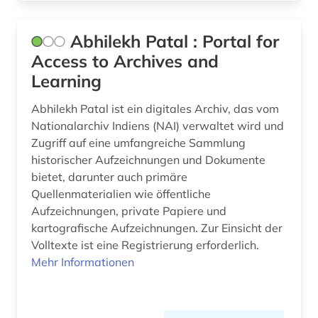
baden (1)
baden-württemberg (4)
Abhilekh Patal : Portal for
Access to Archives and
balkan (1)
Learning
barbosa (1)
Abhilekh Patal ist ein digitales Archiv, das vom
bayerische staatsbibliothek (1)
Nationalarchiv Indiens (NAI) verwaltet wird und
Zugriff auf eine umfangreiche Sammlung
bayern (8)
historischer Aufzeichnungen und Dokumente
bietet, darunter auch primäre
bayern. bayerische staatsregierung (2)
Quellenmaterialien wie öffentliche
bayern. bayerisches staatsministerium der
Aufzeichnungen, private Papiere und
finanzen (1)
kartografische Aufzeichnungen. Zur Einsicht der
Volltexte ist eine Registrierung erforderlich.
bayern. bayerisches staatsministerium der
Mehr Informationen
justiz (1)
bayern. bayerisches staatsministerium für
unterricht und kultus (1)