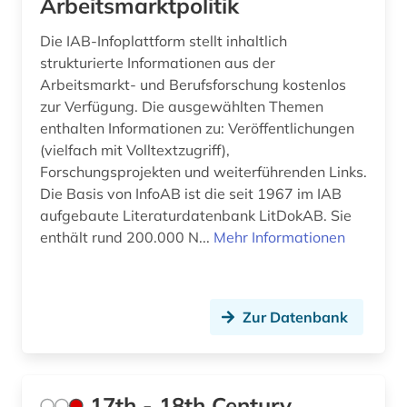
Arbeitsmarktpolitik
arbeitsrecht (1)
Montenegro (7)
Die IAB-Infoplattform stellt inhaltlich
architektur (4)
Niederlande (9)
strukturierte Informationen aus der
Arbeitsmarkt- und Berufsforschung kostenlos
archiv (6)
Niedersachsen (4)
zur Verfügung. Die ausgewählten Themen
archivbestand (1)
enthalten Informationen zu: Veröffentlichungen
Nordamerika (5)
(vielfach mit Volltextzugriff),
archäologie (3)
Nordrhein-Westfalen (6)
Forschungsprojekten und weiterführenden Links.
Die Basis von InfoAB ist die seit 1967 im IAB
argentinien (3)
Norwegen (4)
aufgebaute Literaturdatenbank LitDokAB. Sie
enthält rund 200.000 N...
Mehr Informationen
arktis (1)
Oesterreich (10)
armenien (4)
Osmanisches Reich (1)
asean (1)
Zur Datenbank
Ostasien (9)
aserbaidschan (1)
Osteuropa (24)
asiatische studien (1)
Ostmitteleuropa (10)
17th - 18th Century