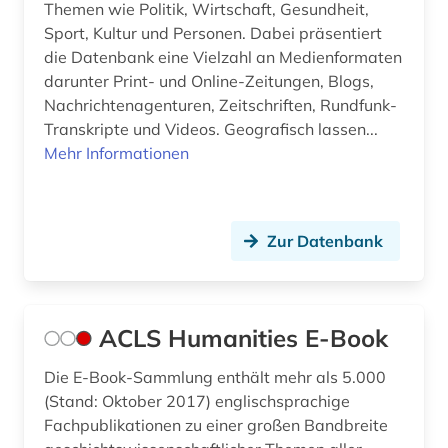
Themen wie Politik, Wirtschaft, Gesundheit,
bildung (8)
Sport, Kultur und Personen. Dabei präsentiert
die Datenbank eine Vielzahl an Medienformaten
bildungsforschung (2)
darunter Print- und Online-Zeitungen, Blogs,
Nachrichtenagenturen, Zeitschriften, Rundfunk-
bildungspolitik (4)
Transkripte und Videos. Geografisch lassen...
bildungssystem (2)
Mehr Informationen
binnenvertriebener (1)
biografie (9)
Zur Datenbank
biographie (11)
biologie (3)
ACLS Humanities E-Book
black theater (1)
Die E-Book-Sammlung enthält mehr als 5.000
bodenökologie (1)
(Stand: Oktober 2017) englischsprachige
Fachpublikationen zu einer großen Bandbreite
bolivien (2)