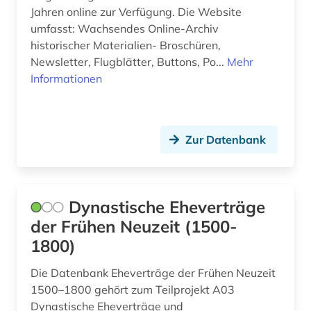
anthropogene klimaänderung (1)
GUS (17)
Jahren online zur Verfügung. Die Website
umfasst: Wachsendes Online-Archiv
anthropologie (6)
Griechenland (1)
historischer Materialien- Broschüren,
Newsletter, Flugblätter, Buttons, Po...
Mehr
antisemitismus (2)
Großbritannien (41)
Informationen
apartheid (3)
Hamburg (3)
arabisch (2)
Hessen (4)
Zur Datenbank
arabische staaten (2)
Irland (3)
arabische welt (1)
Island (2)
Dynastische Eheverträge
arabischer frühling (1)
Israel (4)
der Frühen Neuzeit (1500-
arabistik (2)
Italien (4)
1800)
arbeit (8)
Japan (3)
Die Datenbank Eheverträge der Frühen Neuzeit
1500–1800 gehört zum Teilprojekt A03
arbeiterbewegung (8)
Jugoslawien (7)
Dynastische Eheverträge und