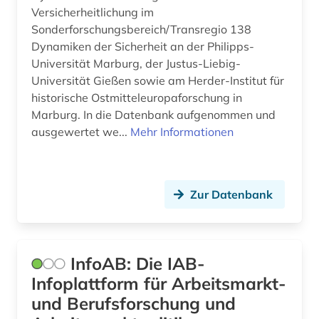
arbeiterin (1)
Versicherheitlichung im
Kanada (11)
Sonderforschungsbereich/Transregio 138
arbeitgeberverband (1)
Korea (2)
Dynamiken der Sicherheit an der Philipps-
Universität Marburg, der Justus-Liebig-
arbeitnehmervertretung (2)
Kroatien (7)
Universität Gießen sowie am Herder-Institut für
historische Ostmitteleuropaforschung in
arbeitsbedingungen (1)
Lettland (6)
Marburg. In die Datenbank aufgenommen und
arbeitsbedingungen und -politik (1)
Liechtenstein (1)
ausgewertet we...
Mehr Informationen
arbeitsbeziehungen (1)
Litauen (7)
arbeitskampf (1)
Luxemburg (2)
Zur Datenbank
arbeitslosigkeit (1)
Makedonien (6)
arbeitsmarkt (1)
Mecklenburg-Vorpommern (8)
InfoAB: Die IAB-
arbeitsmarktforschung (2)
Mittelamerika (24)
Infoplattform für Arbeitsmarkt-
und Berufsforschung und
arbeitsmarktpolitik (1)
Moldawien (7)