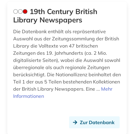
aussenwirtschaft (1)
Tschechische Republik (5)
19th Century British
Library Newspapers
australien (4)
Tuerkei (3)
Die Datenbank enthält als repräsentative
auswanderungspolitik (1)
USA (71)
Auswahl aus der Zeitungssammlung der British
auswärtiger ausschuss des deutschen
Library die Volltexte von 47 britischen
Ukraine (17)
bundestages (1)
Zeitungen des 19. Jahrhunderts (ca. 2 Mio.
Unbekannt (1)
digitalisierte Seiten), wobei die Auswahl sowohl
autonome gruppe (1)
überregionale als auch regionale Zeitungen
Ungarn (4)
berücksichtigt. Die Nationallizenz beinhaltet den
autor (1)
Teil 1 der aus 5 Teilen bestehenden Kollektionen
Vatikanstadt (2)
außenhandel (1)
der British Library Newspapers. Eine ...
Mehr
Zypern (2)
Informationen
außenministerium (2)
außenpolitik (22)
Zur Datenbank
außenwirtschaft (1)