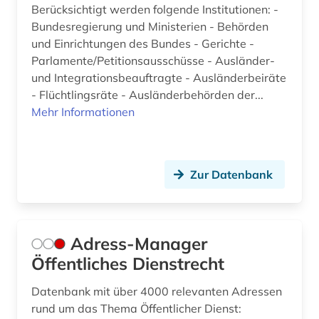
Berücksichtigt werden folgende Institutionen: -
bundesrepublik deutschland 1949-1990 (1)
Bundesregierung und Ministerien - Behörden
und Einrichtungen des Bundes - Gerichte -
bundesstiftung zur aufarbeitung der sed-
Parlamente/Petitionsausschüsse - Ausländer-
diktatur (1)
und Integrationsbeauftragte - Ausländerbeiräte
- Flüchtlingsräte - Ausländerbehörden der...
bundestag (4)
Mehr Informationen
bundestagswahl (1)
bundesversammlung (1)
Zur Datenbank
bundesverwaltung (1)
business (1)
Adress-Manager
bücher (1)
Öffentliches Dienstrecht
bürgerkrieg (1)
Datenbank mit über 4000 relevanten Adressen
bürgerkrieg libanon (1)
rund um das Thema Öffentlicher Dienst: