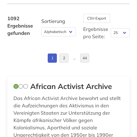
amts- und regierungsdokumente (1)
Brandenburg (4)
amtsblatt (3)
Bremen (3)
1092
CSV-Export
Sortierung
Ergebnisse
amtsdrucke (1)
Bulgarien (6)
Ergebnisse
gefunden
pro Seite:
amtsdrucksache (15)
China (21)
analysen (1)
Daenemark (3)
1
2
…
44
anarchismus (2)
Deutschland (85)
anarchist (1)
Deutschland (DDR) (15)
African Activist Archive
anarchosyndikalismus (1)
Estland (6)
Das African Activist Archive bewahrt und stellt
anglistik (2)
Europa (55)
die Aufzeichnungen des Aktivismus in den
Vereinigten Staaten zur Unterstützung der
anhörung (1)
Finnland (1)
Kämpfe afrikanischer Völker gegen
Kolonialismus, Apartheid und soziale
antarktis (1)
Frankreich (16)
Ungerechtigkeit von den 1950er bis 1990er