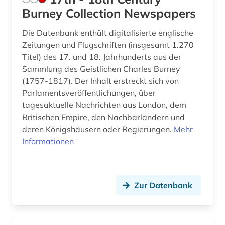
asien (6)
Burney Collection Newspapers
Palaestina (6)
asien-pazifik (1)
Die Datenbank enthält digitalisierte englische
Polen (11)
Zeitungen und Flugschriften (insgesamt 1.270
asienforschung (2)
Portugal (3)
Titel) des 17. und 18. Jahrhunderts aus der
Sammlung des Geistlichen Charles Burney
asyl (6)
Rheinland-Pfalz (3)
(1757-1817). Der Inhalt erstreckt sich von
asylbewerber (1)
Parlamentsveröffentlichungen, über
Rumänien (6)
tagesaktuelle Nachrichten aus London, dem
asylbewerberleistungsrecht (1)
Russland, Sowjetunion (54)
Britischen Empire, den Nachbarländern und
deren Königshäusern oder Regierungen.
Mehr
asylrecht (2)
Saarland (3)
Informationen
asylverfahren (2)
Sachsen (3)
atlas (3)
Sachsen-Anhalt (3)
Zur Datenbank
atmosphäre (1)
Schleswig-Holstein (3)
atomare bedrohung (1)
Schweden (4)