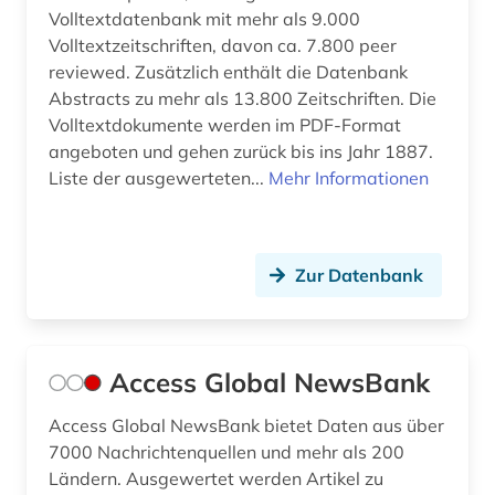
bezirk unterfranken mandatsträger
Volltextdatenbank mit mehr als 9.000
geschichte 1829 (1)
Volltextzeitschriften, davon ca. 7.800 peer
bibliografie (30)
reviewed. Zusätzlich enthält die Datenbank
Abstracts zu mehr als 13.800 Zeitschriften. Die
bibliografie 1945 (1)
Volltextdokumente werden im PDF-Format
angeboten und gehen zurück bis ins Jahr 1887.
bibliographie (15)
Liste der ausgewerteten...
Mehr Informationen
bibliometrie (1)
bibliotheksbestand (2)
Zur Datenbank
bibliothekskatalog (2)
bibliothekskatalog plus (1)
Access Global NewsBank
biblische studien (1)
Access Global NewsBank bietet Daten aus über
bilanz (1)
7000 Nachrichtenquellen und mehr als 200
Ländern. Ausgewertet werden Artikel zu
bilddatenbank (2)