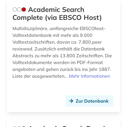
englisch (1)
Academic Search
enzyklopädie (2)
Complete (via EBSCO Host)
enzym (1)
Multidisziplinäre, umfangreiche EBSCOhost-
Volltextdatenbank mit mehr als 9.000
erziehung (1)
Volltextzeitschriften, davon ca. 7.800 peer
reviewed. Zusätzlich enthält die Datenbank
eth zürich (1)
Abstracts zu mehr als 13.800 Zeitschriften. Die
experimentelles design (1)
Volltextdokumente werden im PDF-Format
angeboten und gehen zurück bis ins Jahr 1887.
fachinformationsdienst (1)
Liste der ausgewerteten...
Mehr Informationen
fid geschichtswissenschaft (1)
fid mathematik (1)
Zur Datenbank
finnland (1)
flugfoto (1)