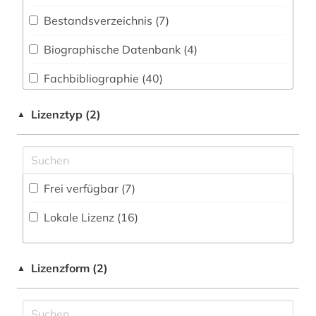
Geowissenschaften (44)
Bestandsverzeichnis (7
)
architektur (2)
Germanistik. Niederlandistik. Skandinavistik
(28)
Biographische Datenbank (4
)
astronomie (4)
Geschichte (35)
Fachbibliographie (40
)
astronomy and astrophysics (1)
Geschichte der Pädagogik und des
Faktendatenbank (7
)
astrophysik (1)
Lizenztyp (2)
▲
Bildungswesens (2)
Portal (35
)
aufsatzdatenbank (1)
Gesundheitswissenschaften (5)
Sammlung Nicht-Textueller-Materialien (4
)
bauingenieurwesen (1)
Informatik (65)
Frei verfügbar (7)
Volltextdatenbank (108
)
betriebswirtschaftslehre (1)
Klassische Philologie. Byzantinistik.
Lokale Lizenz (16)
Mittellateinische und Neugriechische Philologie.
Wörterbuch, Enzyklopädie, Nachschlagwerk
bibliografie (12)
Neulatein (16)
(26
)
bibliographie (8)
Kunstgeschichte (23)
Zeitungs-, Zeitschriftenbibliographie (3
)
Lizenzform (2)
▲
bibliothek (1)
Maschinenbau (11)
biografie (1)