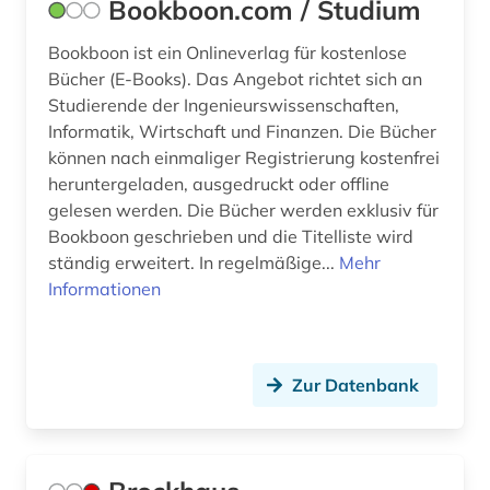
Bookboon.com / Studium
stochastischer prozess (1)
Bookboon ist ein Onlineverlag für kostenlose
tabelle (1)
Bücher (E-Books). Das Angebot richtet sich an
technik (17)
Studierende der Ingenieurswissenschaften,
Informatik, Wirtschaft und Finanzen. Die Bücher
techniker (1)
können nach einmaliger Registrierung kostenfrei
heruntergeladen, ausgedruckt oder offline
technikgeschichte (3)
gelesen werden. Die Bücher werden exklusiv für
Bookboon geschrieben und die Titelliste wird
theater (1)
ständig erweitert. In regelmäßige...
Mehr
umwelt (2)
Informationen
umweltwissenschaften (1)
unterichtsmedien (1)
Zur Datenbank
unterricht (2)
unveröffentlichtes werk (1)