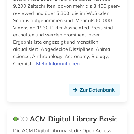
general knowledge (1)
9.200 Zeitschriften, davon mehr als 8.400 peer-
reviewed und über 5.300, die im WoS oder
generative ki (1)
Scopus aufgenommen sind. Mehr als 60.000
geographie (1)
Videos ab 1930 ff. der Associated Press sind
enthalten und werden prominent in der
geologie (1)
Ergebnisliste angezeigt und monatlich
aktualisiert. Abgedeckte Disziplinen: Animal
geometrie (1)
science, Anthropology, Astronomy, Biology,
Chemist...
Mehr Informationen
geowissenschaften (7)
germanistik (1)
geschichte (7)
Zur Datenbank
gesundheitswesen (1)
glossar (1)
ACM Digital Library Basic
handbuch (1)
Die ACM Digital Library ist die Open Access