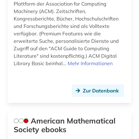
Plattform der Association for Computing
handschrift (1)
Machinery (ACM). Zeitschriften,
health sciences &amp; dentistry (1)
Kongressberichte, Bücher, Hochschulschriften
und Forschungsberichte sind als Volltexte
hochschullehre (1)
verfügbar. (Premium Features wie die
erweiterte Suche, personalisierte Dienste und
hochschulschrift (1)
Zugriff auf den "ACM Guide to Computing
homologie (1)
Literature" sind kostenpflichtig.) ACM Digital
Library Basic beinhal...
Mehr Informationen
homotopie (1)
huygens (1)
Zur Datenbank
hypothesentest (1)
informatik (14)
infrastruktur (1)
American Mathematical
Society ebooks
ingenieurswesen (1)