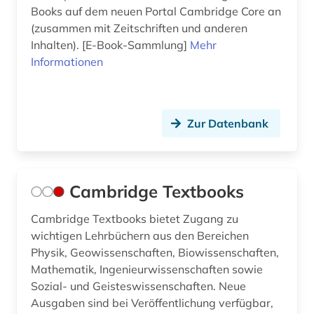
Books auf dem neuen Portal Cambridge Core an
wirtschaftsmathematik (1)
(zusammen mit Zeitschriften und anderen
wirtschaftswissenschaften (6)
Inhalten). [E-Book-Sammlung]
Mehr
Informationen
wissenschaft (1)
wissenschaftler (1)
Zur Datenbank
wissenschaftliche zeitschrift (3)
wissenschaftliches arbeiten (1)
wissenschaftsgeschichte (4)
Cambridge Textbooks
wörterbuch (9)
Cambridge Textbooks bietet Zugang zu
wichtigen Lehrbüchern aus den Bereichen
wörterbuch <fachlexikon> (1)
Physik, Geowissenschaften, Biowissenschaften,
Mathematik, Ingenieurwissenschaften sowie
zahlentheorie (1)
Sozial- und Geisteswissenschaften. Neue
zeitreihen (1)
Ausgaben sind bei Veröffentlichung verfügbar,