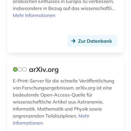
arabischen Einflusses in Europa zu verbessern,
philosophie des mittelalters (1)
insbesondere in Bezug auf das wissenschaftli...
philosopie in der welt des islam (1)
Mehr Informationen
physics (1)
physik (14)
Zur Datenbank
politische wissenschaft (1)
preprint (1)
arXiv.org
preprint server (1)
E-Print-Server für die schnelle Veröffentlichung
psychologie (2)
von Forschungsergebnissen. arXiv.org ist eine
bedeutende Open-Access-Quelle für
pädagogik (1)
wissenschaftliche Artikel aus Astronomie,
Informatik, Mathematik und Physik sowie
quelle (2)
angrenzenden Teildisziplinen.
Mehr
recht (1)
Informationen