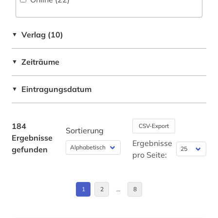
digitalisierung (1)
discovery service (1)
Verlag (10)
▼
dokumentenserver (2)
Zeiträume
e-book (2)
▼
e-learning (3)
Eintragungsdatum
▼
einführung (1)
elektronische zeitschrift (16)
184
CSV-Export
Sortierung
Ergebnisse
elektronisches buch (42)
Ergebnisse
gefunden
pro Seite:
elektrotechnik (4)
engel (1)
1
2
…
8
engineering &amp; technology (1)