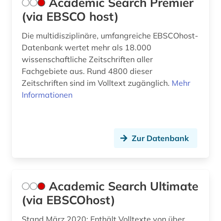
Academic Search Premier
folge <mathematik> (1)
(via EBSCO host)
formelsammlung (3)
Die multidisziplinäre, umfangreiche EBSCOhost-
forschung (1)
Datenbank wertet mehr als 18.000
wissenschaftliche Zeitschriften aller
forstwissenschaft (1)
Fachgebiete aus. Rund 4800 dieser
Zeitschriften sind im Volltext zugänglich.
Mehr
freie plattform (1)
Informationen
friedrich (1)
förderpreis für deutsche wissenschaftler im g.
w. leibniz-programm (1)
Zur Datenbank
ganze zahl (1)
gauß, carl friedrich | mathematiker; geodät;
Academic Search Ultimate
astronom; physiker (1)
(via EBSCOhost)
geisteswissenschaften (16)
Stand März 2020: Enthält Volltexte von über