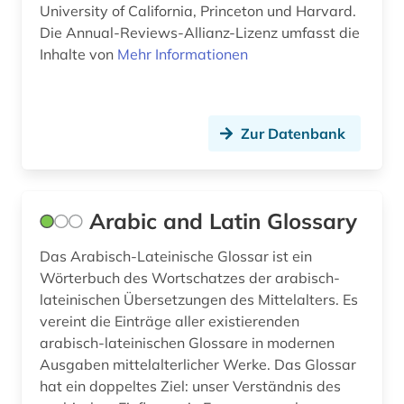
numerische mathematik (1)
University of California, Princeton und Harvard.
Die Annual-Reviews-Allianz-Lizenz umfasst die
online-kurse (1)
Inhalte von
Mehr Informationen
online-publikation (4)
open access (3)
Zur Datenbank
open data (1)
open educational resources (2)
Arabic and Latin Glossary
open science (1)
Das Arabisch-Lateinische Glossar ist ein
operations research (1)
Wörterbuch des Wortschatzes der arabisch-
lateinischen Übersetzungen des Mittelalters. Es
optimierung (2)
vereint die Einträge aller existierenden
permakultur (1)
arabisch-lateinischen Glossare in modernen
Ausgaben mittelalterlicher Werke. Das Glossar
pharmazie (13)
hat ein doppeltes Ziel: unser Verständnis des