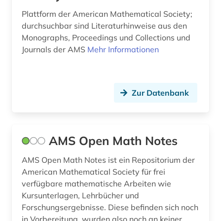
mathematics and computer science (1)
Plattform der American Mathematical Society;
durchsuchbar sind Literaturhinweise aus den
mathematik (77)
Monographs, Proceedings und Collections und
Journals der AMS
Mehr Informationen
mathematik elektronische zeitschrift
zeitschriftenaufsatz fid mathematik (1)
mathematiker (2)
Zur Datenbank
mathematikerin (2)
mathematische instrumente (1)
AMS Open Math Notes
mathematische modelle (1)
AMS Open Math Notes ist ein Repositorium der
mathematische physik (1)
American Mathematical Society für frei
mathematische statistik (1)
verfügbare mathematische Arbeiten wie
Kursunterlagen, Lehrbücher und
matlab (1)
Forschungsergebnisse. Diese befinden sich noch
in Vorbereitung, wurden also noch an keiner