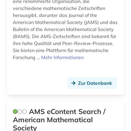
eine renommierte Organisation, die
lehrbuch (4)
verschiedene mathematische Zeitschriften
herausgibt, darunter das Journal of the
lehrbücher (1)
American Mathematical Society (JAMS) und das
Bulletin of the American Mathematical Society
lehrmittel (3)
(BAMS). Die AMS-Zeitschriften sind bekannt für
lexikon (3)
ihre hohe Qualität und Peer-Review-Prozesse.
Sie bieten eine Plattform für mathematische
life sciences (1)
Forschung ...
Mehr Informationen
lineare statistik (1)
literaturwissenschaft (2)
Zur Datenbank
manuskripte (1)
maschinenbau (1)
AMS eContent Search /
materialwissenschaft (1)
American Mathematical
mathe (1)
Society