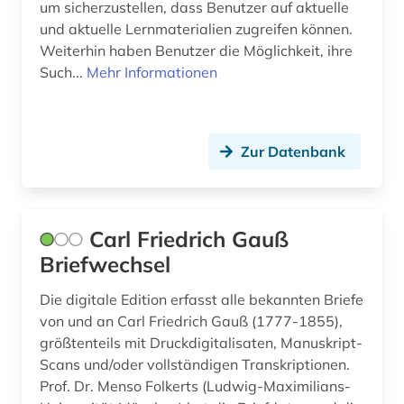
um sicherzustellen, dass Benutzer auf aktuelle
zeitschrift (9)
und aktuelle Lernmaterialien zugreifen können.
Weiterhin haben Benutzer die Möglichkeit, ihre
zeitschriftenaufsatz (15)
Such...
Mehr Informationen
zitierindex (1)
öffentliche forschung (1)
Zur Datenbank
ökologie (1)
Carl Friedrich Gauß
Briefwechsel
Die digitale Edition erfasst alle bekannten Briefe
von und an Carl Friedrich Gauß (1777-1855),
größtenteils mit Druckdigitalisaten, Manuskript-
Scans und/oder vollständigen Transkriptionen.
Prof. Dr. Menso Folkerts (Ludwig-Maximilians-