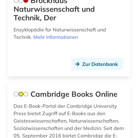
Brockhaus
verhaltenswissenschaften (1)
Naturwissenschaft und
Technik, Der
versuchsplanung (1)
Enzyklopädie für Naturwissenschaft und
verzeichnis (1)
Technik.
Mehr Informationen
videos (1)
volltext (2)
Zur Datenbank
vorabdruck (2)
wahrscheinlichkeitsrechnung (1)
Cambridge Books Online
wahrscheinlichkeitstheorie (1)
Das E-Book-Portal der Cambridge University
walter de gruyter (1)
Press bietet Zugriff auf E-Books aus den
wiki (1)
Geisteswissenschaften, Naturwissenschaften,
Sozialwissenschaften und der Medizin. Seit dem
wirtschaft (1)
05. September 2016 bietet Cambridge die E-