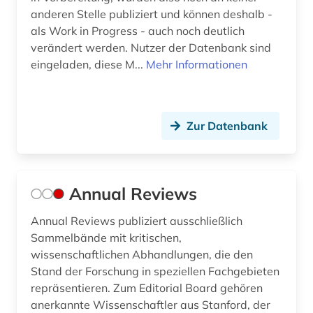
medizin (12)
anderen Stelle publiziert und können deshalb -
mode (1)
als Work in Progress - auch noch deutlich
verändert werden. Nutzer der Datenbank sind
moocs (1)
eingeladen, diese M...
Mehr Informationen
musik (1)
nachlass (1)
Zur Datenbank
nachschlagewerk (3)
naturwissenschaft (3)
Annual Reviews
naturwissenschaften (26)
Annual Reviews publiziert ausschließlich
naturwissenschaftler (1)
Sammelbände mit kritischen,
wissenschaftlichen Abhandlungen, die den
natürliche zahl (1)
Stand der Forschung in speziellen Fachgebieten
neurowissenschaften (2)
repräsentieren. Zum Editorial Board gehören
anerkannte Wissenschaftler aus Stanford, der