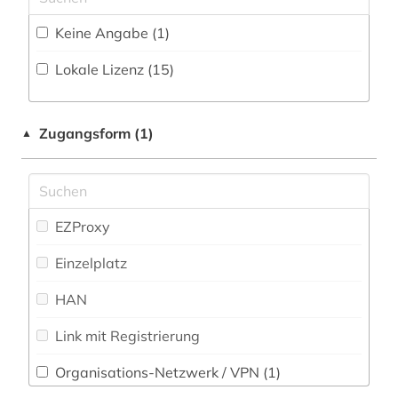
Mathematik (184)
Keine Angabe (1)
biographie (1)
Medien- und Kommunikationswissenschaften,
Kommunikationsdesign (32)
Lokale Lizenz (15)
bioinformatik (1)
Medizin (55)
biologie (10)
Militärwissenschaft (1)
Zugangsform (1)
▲
biomathematik (1)
Musikwissenschaft (19)
biomedizin (3)
Natur- und Umweltschutz (23)
biowissenschaften (2)
EZProxy
Pädagogik (34)
brief (1)
Einzelplatz
Philosophie (33)
cd-rom (1)
HAN
Physik (72)
chemie (52)
Link mit Registrierung
Politologie (33)
chemistry (1)
Organisations-Netzwerk / VPN (1)
Psychologie (43)