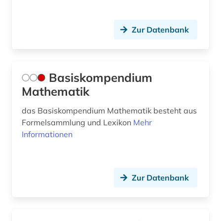
schule (1)
schätztheorie (1)
Zur Datenbank
schätzverfahren (1)
social sciences &amp; humanities (1)
Basiskompendium
software (1)
Mathematik
sozial- und geisteswissenschaften (1)
das Basiskompendium Mathematik besteht aus
Formelsammlung und Lexikon
Mehr
soziales netzwerk (1)
Informationen
sozialwissenschaften (11)
soziologie (1)
Zur Datenbank
statistik (14)
stochastik (2)