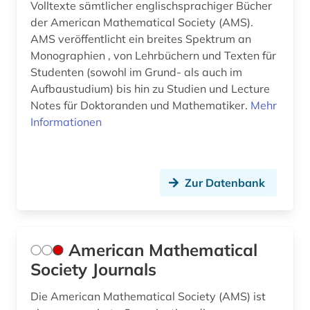
Volltexte sämtlicher englischsprachiger Bücher
ingenieurwissenschaften (9)
der American Mathematical Society (AMS).
AMS veröffentlicht ein breites Spektrum an
inventar (1)
Monographien , von Lehrbüchern und Texten für
islam (1)
Studenten (sowohl im Grund- als auch im
Aufbaustudium) bis hin zu Studien und Lecture
karriere (1)
Notes für Doktoranden und Mathematiker.
Mehr
Informationen
kultur (1)
kunst (3)
kurve (1)
Zur Datenbank
künstliche intelligenz (1)
landwirtschaft (1)
American Mathematical
Society Journals
latein (1)
lehramt (2)
Die American Mathematical Society (AMS) ist