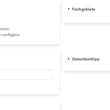
Fachgebiete
▼
ation
n verfügbar
Datenbanktyp
▼