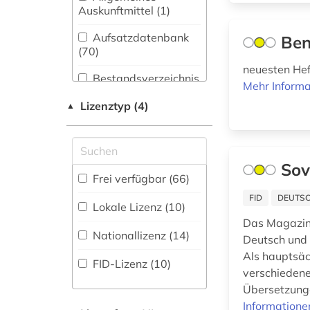
Bibliothekswesen,
Auskunftmittel (1
)
altertumswissenschaft
Informationswissenschaft
(2)
(6)
Aufsatzdatenbank
Ben
(70
)
analytische chemie
Chemie und
(1)
neuesten Hef
Pharmazie (19)
Bestandsverzeichnis
Mehr Informa
(8
)
angewandte chemie
Elektrotechnik,
Lizenztyp (4)
▲
(1)
Elektronik,
Biographische
Nachrichtentechnik (7)
Datenbank (1
)
anorganische
chemie (1)
Energietechnik (5)
Sov
Buchhandelsverzeichnis
anthropologie (1)
Frei verfügbar (66)
Ethnologie (8)
(0
)
FID
DEUTSC
antifaschismus (1)
Lokale Lizenz (10)
Disziplinäre
Geographie (8)
Das Magazin 
Forschungsdatenrepositorien
arabisch (3)
Nationallizenz (14)
Deutsch und 
(0
)
Geowissenschaften
(9)
Als hauptsäc
arabische staaten
FID-Lizenz (10)
Disziplinäre
verschiedene
(1)
Repositorien (0
Germanistik.
)
Übersetzunge
Niederlandistik.
arabisches
Informatione