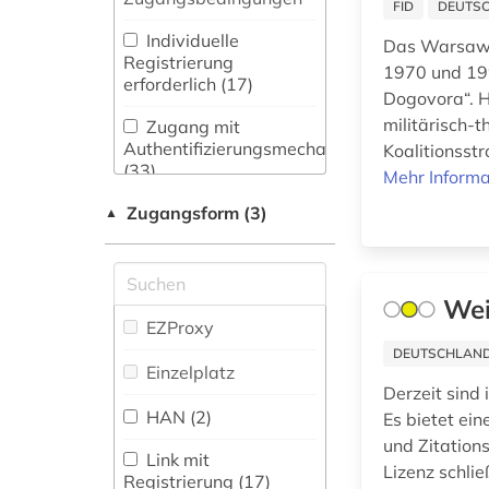
avantgarde (1)
FID
DEUTSC
Maschinenbau (2)
Zeitungs-,
Individuelle
Das Warsaw P
baurecht (1)
Zeitschriftenbibliographie
Mathematik (9)
Registrierung
1970 und 199
(40
)
erforderlich (17)
bayerische
Dogovora“. H
Medien- und
staatsbibliothek (1)
Kommunikationswissenschaften,
militärisch-t
Zugang mit
Kommunikationsdesign (19)
Authentifizierungsmechanismen
Koalitionsst
bayern (1)
(33)
Mehr Informa
Medizin (21)
behörde (1)
Zugangsform (3)
▲
Militärwissenschaft
belarus (1)
(3)
bericht (1)
Musikwissenschaft
Wei
(7)
EZProxy
bibliografie (20)
DEUTSCHLANDW
Natur- und
Einzelplatz
Umweltschutz (6)
bibliographie (23)
Derzeit sind 
HAN (2)
Es bietet ein
Pädagogik (7)
bibliographie 1700-
und Zitation
1900 (1)
Link mit
Lizenz schli
Philosophie (7)
Registrierung (17)