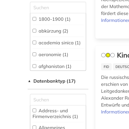
Allgemeine und
der Mathemat
vergleichende Sprach-
fördert dies
und
1800-1900 (1)
Informatione
Literaturwissenschaft.
Indogermanistik.
abkürzung (2)
Außereuropäische
Sprachen und
academia sinica (1)
Literaturen (12)
Kin
aeronomie (1)
Anglistik.
Amerikanistik (13)
afghanistan (1)
FID
DEUTSC
Archäologie (4)
Die russisch
afroamerikaner (2)
Datenbanktyp (17)
▲
erschien von
Architektur,
agence france-
Leitgedanken
Bauingenieur- und
presse (1)
Vermessungswesen (5)
Alexander Ro
Entwürfe und 
Biologie,
Address- und
Informatione
agrarwissenschaften
Biotechnologie (21)
Firmenverzeichnis (1
)
(1)
Buch- und
Allgemeines