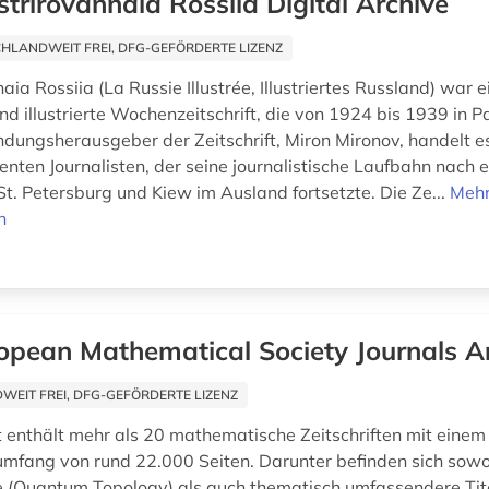
iustrirovannaia Rossiia Digital Archive
HLANDWEIT FREI, DFG-GEFÖRDERTE LIZENZ
nnaia Rossiia (La Russie Illustrée, Illustriertes Russland) war e
und illustrierte Wochenzeitschrift, die von 1924 bis 1939 in Pa
dungsherausgeber der Zeitschrift, Miron Mironov, handelt e
enten Journalisten, der seine journalistische Laufbahn nach 
St. Petersburg und Kiew im Ausland fortsetzte. Die Ze...
Meh
n
opean Mathematical Society Journals A
EIT FREI, DFG-GEFÖRDERTE LIZENZ
enthält mehr als 20 mathematische Zeitschriften mit einem 
umfang von rund 22.000 Seiten. Darunter befinden sich sowo
e (Quantum Topology) als auch thematisch umfassendere Tit