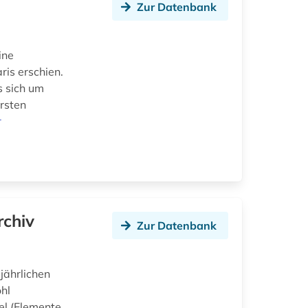
Zur Datenbank
ine
ris erschien.
s sich um
ersten
r
rchiv
Zur Datenbank
jährlichen
hl
el (Elemente