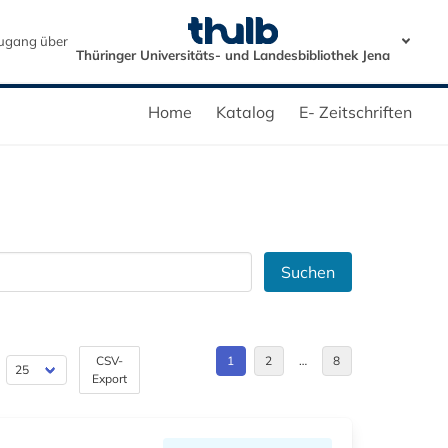
ugang über
Thüringer Universitäts- und Landesbibliothek Jena
Home
Katalog
E- Zeitschriften
Suchen
CSV-
1
2
…
8
Export