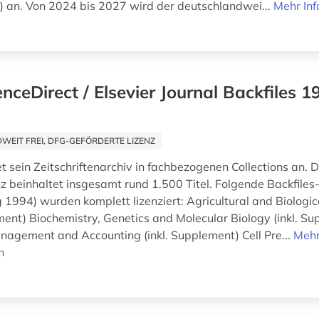
J) an. Von 2024 bis 2027 wird der deutschlandwei...
Mehr In
enceDirect / Elsevier Journal Backfiles 1
EIT FREI, DFG-GEFÖRDERTE LIZENZ
et sein Zeitschriftenarchiv in fachbezogenen Collections an. D
nz beinhaltet insgesamt rund 1.500 Titel. Folgende Backfiles-
g 1994) wurden komplett lizenziert: Agricultural and Biologic
ement) Biochemistry, Genetics and Molecular Biology (inkl. S
nagement and Accounting (inkl. Supplement) Cell Pre...
Meh
n