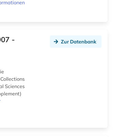
formationen
907 -
Zur Datenbank
ie
Collections
al Sciences
upplement)
r