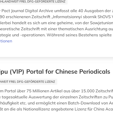
HLANDWEIT FREI, DFG-GEFÖRDERTE LIZENZ
act Journal Digital Archive umfasst alle 40 Ausgaben der
0 erschienenen Zeitschrift „Informatsionnyi sbornik ShOVS
ierbei handelt es sich um eine geheime, von der Sowjetunion
heoretische Zeitschrift mit einer thematischen Ausrichtung au
rategie und -operationen. Während seines Bestehens spielte 
tionen
pu (VIP) Portal for Chinese Periodicals
EIT FREI, DFG-GEFÖRDERTE LIZENZ
im Portal über 75 Millionen Artikel aus über 15.000 Zeitschri
e tagesaktuelle Auswertung der einzelnen Zeitschriften zu Pu
shäufigkeit etc. und ermöglicht einen Batch-Download von Art
eßt an die als Nationallizenz angebotene Lizenz für China Ac