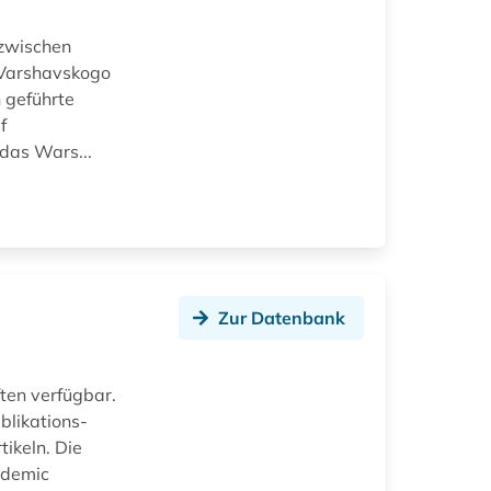
 zwischen
 Varshavskogo
 geführte
f
das Wars...
Zur Datenbank
ften verfügbar.
blikations-
ikeln. Die
ademic