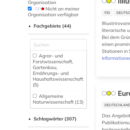
Ill
Organisation
Nicht an meiner
FID
DEUTSC
Organisation verfügbar
Illiustrirova
Fachgebiete (44)
▲
literarische 
Bei dem Grün
einen promin
Stationen in 
Agrar- und
Informatione
Forstwissenschaft,
Gartenbau,
Ernährungs- und
Haushaltswissenschaft
(5)
Eur
Allgemeine
Naturwissenschaft (13)
DEUTSCHLANDW
Allgemeine und
Das Angebot 
Schlagwörter (307)
fachübergreifende
▲
Publikations
Datenbanken (108)
hochspeziell