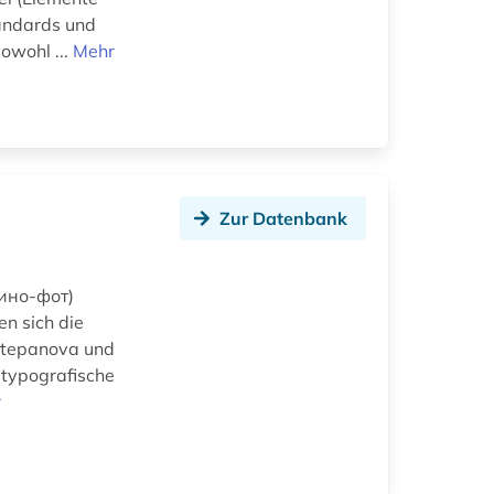
tandards und
owohl ...
Mehr
Zur Datenbank
 Кино-фот)
n sich die
 Stepanova und
 typografische
r