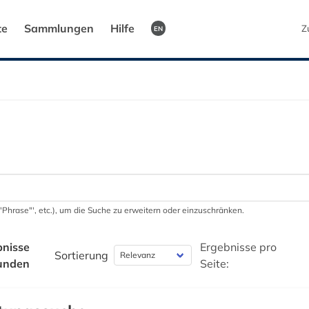
te
Sammlungen
Hilfe
Z
EN
 '"Phrase"', etc.), um die Suche zu erweitern oder einzuschränken.
bnisse
Ergebnisse pro
Sortierung
unden
Seite: