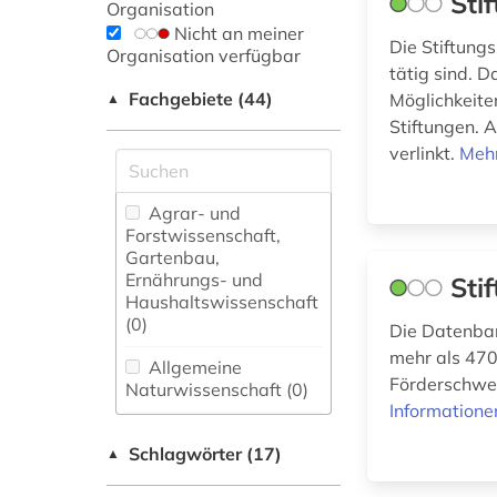
Sti
Organisation
Nicht an meiner
Die Stiftungs
Organisation verfügbar
tätig sind. 
Fachgebiete (44)
Möglichkeite
▲
Stiftungen. 
verlinkt.
Mehr
Agrar- und
Forstwissenschaft,
Gartenbau,
Ernährungs- und
Sti
Haushaltswissenschaft
(0)
Die Datenban
mehr als 470
Allgemeine
Förderschwer
Naturwissenschaft (0)
Informatione
Allgemeine und
Schlagwörter (17)
fachübergreifende
▲
Datenbanken (6)