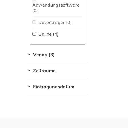
Maschinenbau (0)
Anwendungssoftware
Zeitungs-,
(0
)
Zeitschriftenbibliographie
Mathematik (0)
(0
)
Datenträger (0
)
Medien- und
Kommunikationswissenschaften,
Online (4
)
Kommunikationsdesign (0)
Medizin (0)
Verlag (3)
▼
Militärwissenschaft
(0)
Zeiträume
▼
Musikwissenschaft
(0)
Eintragungsdatum
▼
Natur- und
Umweltschutz (0)
Pädagogik (0)
Philosophie (0)