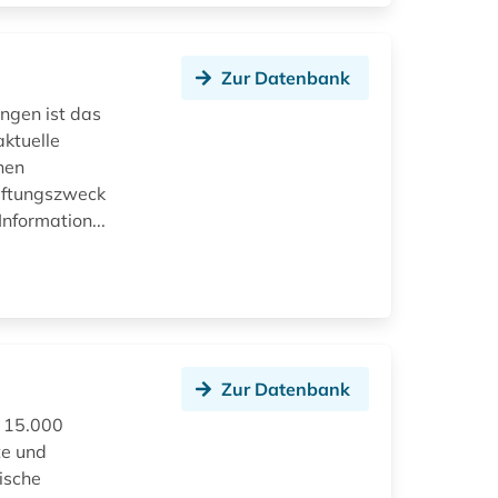
Zur Datenbank
ngen ist das
ktuelle
nen
iftungszweck
nformation...
Zur Datenbank
d 15.000
te und
ische