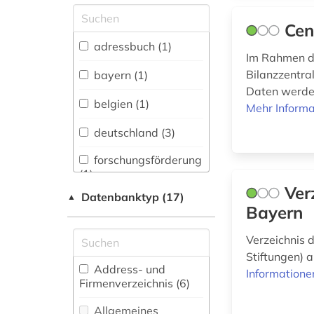
Allgemeine und
Cen
vergleichende Sprach-
und
adressbuch (1)
Literaturwissenschaft.
Im Rahmen d
Indogermanistik.
Bilanzzentral
bayern (1)
Außereuropäische
Daten werden
Sprachen und
belgien (1)
Mehr Informa
Literaturen (0)
deutschland (3)
Anglistik.
Amerikanistik (0)
forschungsförderung
(1)
Archäologie (0)
Ver
Datenbanktyp (17)
▲
Bayern
Architektur,
forschungsstipendium
Bauingenieur- und
(1)
Vermessungswesen (0)
Verzeichnis 
Stiftungen) 
genossenschaft (1)
Biologie,
Address- und
Informatione
Biotechnologie (0)
Firmenverzeichnis (6
)
jahresabschluss (1)
Buch- und
Allgemeines