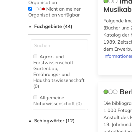
Ima
Organisation
Musikab
Nicht an meiner
Organisation verfügbar
Folgende Ima
Fachgebiete (44)
▲
(Bücher und 
Katalog der 
1989, Zeitsc
dem Erwerbun
Informatione
Agrar- und
Forstwissenschaft,
Gartenbau,
Ernährungs- und
Haushaltswissenschaft
(0)
Ber
Allgemeine
Die bibliogr
Naturwissenschaft (0)
1.000 Fotogr
Allgemeine und
Anstalt des 
Schlagwörter (12)
fachübergreifende
▲
19. Jahrhund
Datenbanken (0)
betreffenden