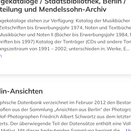
gekataloge / Staatsbibliothek, Berlin /
teilung und Mendelssohn-Archiv
gekataloge stehen zur Verfügung: Katalog der Musikbücher 
Zeitschriften bis Erwerbungsjahr 1974, Noten und Textbüche
Musikbücher und Noten II (Bücher bis Erwerbungsjahr 1984, 
hriften bis 1997) Katalog der Tonträger (CDs und andere To
gszeitraum von 1991 – 2002; unterschieden in: Werke, E...
n
lin-Ansichten
aphische Datenbank verzeichnet im Februar 2012 den Bestan
afien aus der Sammlung „Ansichten aus Berlin“ der Photogr
Hof-Photographen Friedrich Albert Schwartz aus dem letzten 
erts. Der überwiegende Teil der Datensätze enthält eine Vol
 Motivs. Mit dieser bedeutenden Sammlung beginnt die ...
M