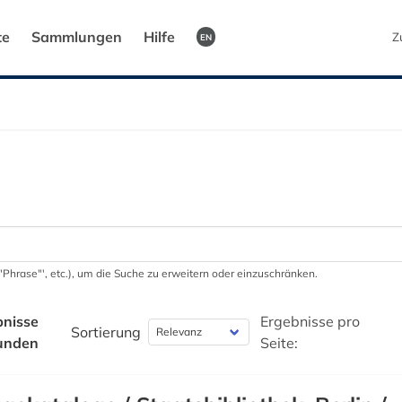
te
Sammlungen
Hilfe
Z
EN
 '"Phrase"', etc.), um die Suche zu erweitern oder einzuschränken.
bnisse
Ergebnisse pro
Sortierung
unden
Seite: