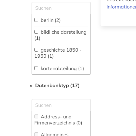
Allgemeine und
Informatione
vergleichende Sprach-
und
berlin (2)
Literaturwissenschaft.
Indogermanistik.
bildliche darstellung
Außereuropäische
(1)
Sprachen und
Literaturen (0)
geschichte 1850 -
1950 (1)
Anglistik.
Amerikanistik (0)
kartenabteilung (1)
Archäologie (0)
katalog (2)
Datenbanktyp (17)
▲
Architektur,
motiv (1)
Bauingenieur- und
Vermessungswesen (0)
musikalie (1)
Biologie,
Address- und
musikdruck (1)
Biotechnologie (0)
Firmenverzeichnis (0
)
musikschrifttum (1)
Buch- und
Allgemeines