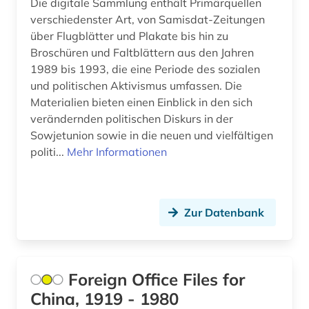
Die digitale Sammlung enthält Primärquellen
musik (2)
verschiedenster Art, von Samisdat-Zeitungen
über Flugblätter und Plakate bis hin zu
musikwissenschaft (1)
Broschüren und Faltblättern aus den Jahren
1989 bis 1993, die eine Periode des sozialen
nachhaltigkeit (1)
und politischen Aktivismus umfassen. Die
nachrichten (3)
Materialien bieten einen Einblick in den sich
verändernden politischen Diskurs in der
nachrichtenmagazin (1)
Sowjetunion sowie in die neuen und vielfältigen
politi...
Mehr Informationen
naher osten (1)
napoléon iii. (1)
Zur Datenbank
national archives london (2)
naturwissenschaften (2)
niederlande (2)
Foreign Office Files for
China, 1919 - 1980
nordische staaten (1)