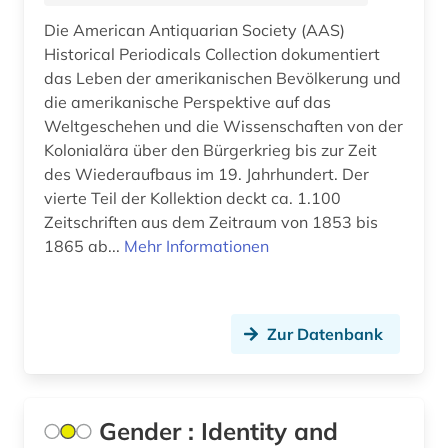
Rumänien (2)
Die American Antiquarian Society (AAS)
genderforschung (1)
Russland, Sowjetunion (16)
Historical Periodicals Collection dokumentiert
geografie (2)
das Leben der amerikanischen Bevölkerung und
Saarland (1)
die amerikanische Perspektive auf das
geographie (2)
Sachsen (2)
Weltgeschehen und die Wissenschaften von der
Kolonialära über den Bürgerkrieg bis zur Zeit
geoinformatik (1)
Sachsen-Anhalt (2)
des Wiederaufbaus im 19. Jahrhundert. Der
vierte Teil der Kollektion deckt ca. 1.100
germanistik (1)
Schleswig-Holstein (1)
Zeitschriften aus dem Zeitraum von 1853 bis
geschichte (57)
1865 ab...
Mehr Informationen
Schweden (1)
geschichte &lt;1989-1993&gt; (1)
Schweiz (1)
geschichte 1691-1820 (1)
Serbien (2)
Zur Datenbank
geschichte 1700-1900 (1)
Slowakei (2)
geschichte 1800-2010 (1)
Slowenien (2)
Gender : Identity and
geschichte 1821-1837 (1)