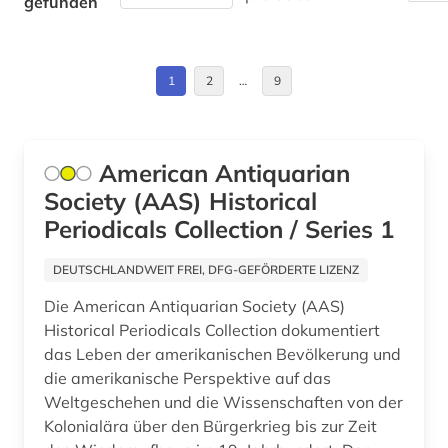
gefunden
elektronisches buch (10)
Estland (2)
empirische sozialforschung (1)
Europa (4)
1
2
…
9
england (3)
Frankreich (5)
englisch (2)
GUS (2)
American Antiquarian
entwicklung (1)
Society (AAS) Historical
Griechenland (1)
entwicklungsländer (1)
Periodicals Collection / Series 1
Großbritannien (7)
entwicklungspolitik (1)
DEUTSCHLANDWEIT FREI, DFG-GEFÖRDERTE LIZENZ
Hamburg (1)
enzyklopädie (3)
Die American Antiquarian Society (AAS)
Hessen (1)
Historical Periodicals Collection dokumentiert
europa (4)
das Leben der amerikanischen Bevölkerung und
Israel (1)
europäische union (2)
die amerikanische Perspektive auf das
Weltgeschehen und die Wissenschaften von der
Japan (2)
fachinformationsdienst lateinamerika, karibik
Kolonialära über den Bürgerkrieg bis zur Zeit
und latino studies (1)
Jugoslawien (2)