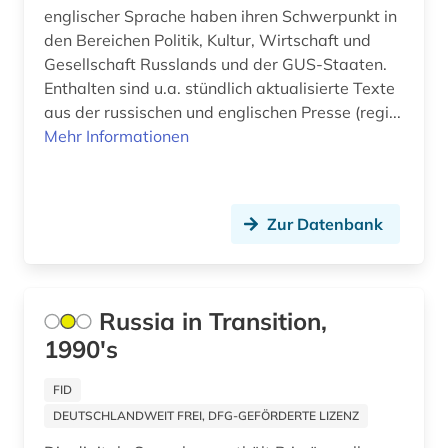
englischer Sprache haben ihren Schwerpunkt in
migration (1)
den Bereichen Politik, Kultur, Wirtschaft und
militär (1)
Gesellschaft Russlands und der GUS-Staaten.
Enthalten sind u.a. stündlich aktualisierte Texte
militärwesen (1)
aus der russischen und englischen Presse (regi...
Mehr Informationen
mission (1)
mitarbeiterführung (1)
Zur Datenbank
mittelamerika (1)
mittelmeer (1)
mitterrand (1)
Russia in Transition,
1990's
mittlerer osten (1)
mongolen (1)
FID
DEUTSCHLANDWEIT FREI, DFG-GEFÖRDERTE LIZENZ
moslems (1)