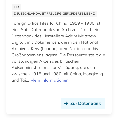
online-publikation (3)
FID
DEUTSCHLANDWEIT FREI, DFG-GEFÖRDERTE LIZENZ
ostasien (2)
Foreign Office Files for China, 1919 - 1980 ist
osteuropa (2)
eine Sub-Datenbank von Archives Direct, einer
Datenbank des Herstellers Adam Matthew
ostkirche (1)
Digital, mit Dokumenten, die in den National
Archives, Kew (London), dem Nationalarchiv
ostmitteleuropa (2)
Großbritanniens lagern. Die Ressource stellt die
vollständigen Akten des britischen
pakistan (1)
Außenministeriums zur Verfügung, die sich
panama (1)
zwischen 1919 und 1980 mit China, Hongkong
und Tai...
Mehr Informationen
paris (1)
parlament (1)
Zur Datenbank
parlamentswahl (8)
partei (1)