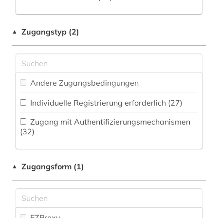
Zeitung (16
)
Militärwissenschaft (3)
asienforschung (1)
Zeitungs-, Zeitschriftenbibliographie (1
)
Musikwissenschaft (2)
Zugangstyp (2)
▲
atlas (2)
Natur- und Umweltschutz (3)
australien (2)
Pädagogik (6)
außenhandel (1)
Andere Zugangsbedingungen
Philosophie (8)
baden-württemberg (1)
Individuelle Registrierung erforderlich (27)
Physik (0)
balkan (1)
Zugang mit Authentifizierungsmechanismen
Politologie (144)
(32)
bayern (1)
Psychologie (1)
belarus (1)
Zugangsform (1)
▲
Rechtswissenschaft (13)
bevölkerung (1)
Romanistik (6)
bibliografie (5)
Slavistik (4)
EZProxy
bibliographie (4)