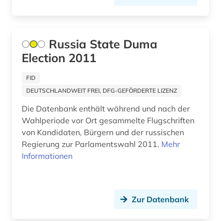
primärquelle (2)
protestantismus (1)
Russia State Duma
Election 2011
präsidentenwahl (6)
psychologie (1)
FID
DEUTSCHLANDWEIT FREI, DFG-GEFÖRDERTE LIZENZ
putin, vladimir vladimirovič | politiker;
staatspräsident (2)
Die Datenbank enthält während und nach der
Wahlperiode vor Ort gesammelte Flugschriften
putsch (1)
von Kandidaten, Bürgern und der russischen
Regierung zur Parlamentswahl 2011.
Mehr
pädagogik (6)
Informationen
pädagogok (1)
qatar (1)
Zur Datenbank
qing dynastie (1)