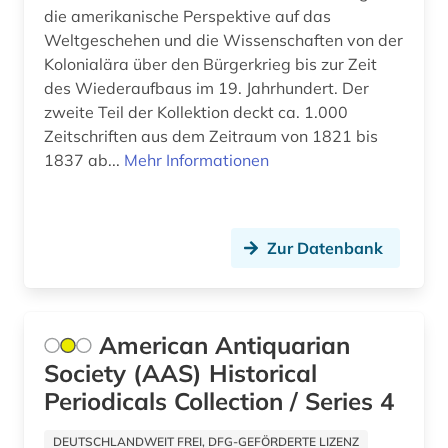
die amerikanische Perspektive auf das
fotografie (1)
Niedersachsen (1)
Weltgeschehen und die Wissenschaften von der
Kolonialära über den Bürgerkrieg bis zur Zeit
frankreich (6)
Nordrhein-Westfalen (2)
des Wiederaufbaus im 19. Jahrhundert. Der
zweite Teil der Kollektion deckt ca. 1.000
französisch (2)
Norwegen (1)
Zeitschriften aus dem Zeitraum von 1821 bis
françois (1)
1837 ab...
Mehr Informationen
Oesterreich (3)
frau (1)
Ostasien (5)
frauenforschung (2)
Osteuropa (5)
Zur Datenbank
frauenwahlrecht (1)
Ostmitteleuropa (2)
friedensforschung (1)
Polen (2)
American Antiquarian
frühe neuzeit (2)
Portugal (1)
Society (AAS) Historical
Periodicals Collection / Series 4
galloromanistik (2)
Rheinland-Pfalz (1)
gedenktag (1)
DEUTSCHLANDWEIT FREI, DFG-GEFÖRDERTE LIZENZ