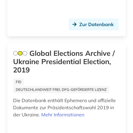
internationaler vergleich (1)
internationales recht (2)
Zur Datenbank
interpellation (1)
islam (2)
israel (1)
Global Elections Archive /
Ukraine Presidential Election,
japan (1)
2019
japanologie (1)
FID
journalismus (1)
DEUTSCHLANDWEIT FREI, DFG-GEFÖRDERTE LIZENZ
judaistik (1)
Die Datenbank enthält Ephemera und offizielle
Dokumente zur Präsidentschaftswahl 2019 in
kaiser (2)
der Ukraine.
Mehr Informationen
kanada (1)