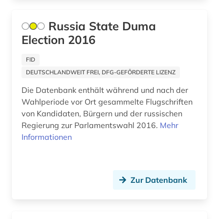
quelle (9)
Russia State Duma
quellen (3)
Election 2016
recht (10)
FID
rechtsgeschichte (1)
DEUTSCHLANDWEIT FREI, DFG-GEFÖRDERTE LIZENZ
rechtswissenschaft (1)
Die Datenbank enthält während und nach der
Wahlperiode vor Ort gesammelte Flugschriften
regierung (4)
von Kandidaten, Bürgern und der russischen
Regierung zur Parlamentswahl 2016.
Mehr
regierungsdokumente (2)
Informationen
regierungsorgane (1)
regionalplanung (1)
Zur Datenbank
religion (10)
russisch-orthodoxe kirche (1)