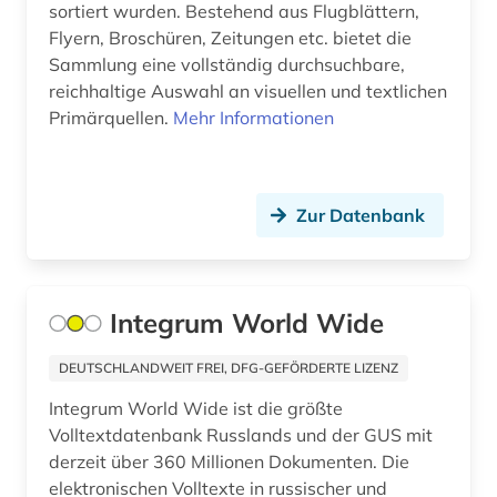
sortiert wurden. Bestehend aus Flugblättern,
luftwaffe (1)
Flyern, Broschüren, Zeitungen etc. bietet die
Sammlung eine vollständig durchsuchbare,
länderkunde (2)
reichhaltige Auswahl an visuellen und textlichen
malaysia (2)
Primärquellen.
Mehr Informationen
management (1)
mandschuren (1)
Zur Datenbank
marktdaten (1)
max (2)
Integrum World Wide
medien (1)
DEUTSCHLANDWEIT FREI, DFG-GEFÖRDERTE LIZENZ
medienwissenschaft (1)
Integrum World Wide ist die größte
medizin (2)
Volltextdatenbank Russlands und der GUS mit
derzeit über 360 Millionen Dokumenten. Die
menschenrechte (1)
elektronischen Volltexte in russischer und