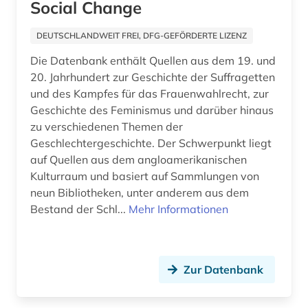
Spanien (2)
Social Change
geschichte 1838-1852 (1)
Suedamerika (6)
DEUTSCHLANDWEIT FREI, DFG-GEFÖRDERTE LIZENZ
geschichte 1853-1865 (2)
Suedasien (1)
Die Datenbank enthält Quellen aus dem 19. und
20. Jahrhundert zur Geschichte der Suffragetten
geschichte 1866-1877 (1)
Suedostasien (3)
und des Kampfes für das Frauenwahlrecht, zur
Geschichte des Feminismus und darüber hinaus
geschichte 1919-1933 (1)
Suedosteuropa (2)
zu verschiedenen Themen der
geschichte 1949-1999 (1)
Geschlechtergeschichte. Der Schwerpunkt liegt
Thueringen (2)
auf Quellen aus dem angloamerikanischen
geschichte 1973-1995 (1)
Tschechische Republik (2)
Kulturraum und basiert auf Sammlungen von
neun Bibliotheken, unter anderem aus dem
geschichte 1981-1995 (1)
USA (10)
Bestand der Schl...
Mehr Informationen
geschichte 1991 (1)
Ukraine (7)
geschichte 1993 (3)
Unbekannt (1)
Zur Datenbank
geschichte 1999 (1)
Ungarn (1)