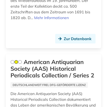
des Wiederaufbaus im 19. Jahrhundert. Der
erste Teil der Kollektion deckt ca. 500
faksimile (2)
Korea (1)
Zeitschriften aus dem Zeitraum von 1691 bis
feminismus (1)
1820 ab. D...
Mehr Informationen
Kroatien (2)
fid asien (8)
Lettland (2)
fid asien crossasia (1)
Liechtenstein (1)
Zur Datenbank
fid lateinamerika (2)
Litauen (2)
fid ost-, ostmittel- und südosteuropa (17)
Makedonien (2)
American Antiquarian
fid ost-, ostmittel- und südosteuropa (2)
Society (AAS) Historical
Mecklenburg-Vorpommern (1)
Periodicals Collection / Series 2
fid romanistik (1)
Mittelamerika (6)
fid-asien (1)
DEUTSCHLANDWEIT FREI, DFG-GEFÖRDERTE LIZENZ
Moldawien (2)
Die American Antiquarian Society (AAS)
film (1)
Montenegro (2)
Historical Periodicals Collection dokumentiert
finanzpolitik (1)
das Leben der amerikanischen Bevölkerung und
Niederlande (1)