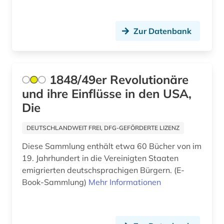
sport (3)
Zur Datenbank
sprache (2)
staat (5)
staatsduma (5)
1848/49er Revolutionäre
und ihre Einflüsse in den USA,
staatsrecht (2)
Die
stadtforschung (1)
DEUTSCHLANDWEIT FREI, DFG-GEFÖRDERTE LIZENZ
stadtplanung (1)
Diese Sammlung enthält etwa 60 Bücher von im
statistik (2)
19. Jahrhundert in die Vereinigten Staaten
emigrierten deutschsprachigen Bürgern. (E-
städtebau (1)
Book-Sammlung)
Mehr Informationen
südafrika (1)
südamerika (1)