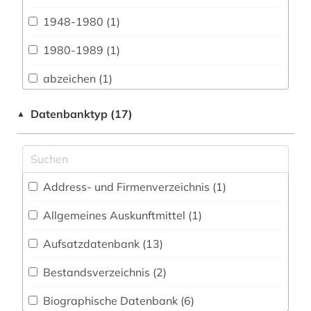
Biologie, Biotechnologie (0)
1948-1980 (1)
Buch- und Bibliothekswesen,
Informationswissenschaft (1)
1980-1989 (1)
Chemie und Pharmazie (0)
abzeichen (1)
Elektrotechnik, Elektronik, Nachrichtentechnik
afghanistan (2)
Datenbanktyp (17)
▲
(0)
afrika (6)
Energietechnik (1)
afroamerikaner (1)
Ethnologie (7)
Address- und Firmenverzeichnis (1
)
agrarwissenschaften (1)
Geographie (11)
Allgemeines Auskunftmittel (1
)
albanien (1)
Geowissenschaften (0)
Aufsatzdatenbank (13
)
amerika (8)
Germanistik. Niederlandistik. Skandinavistik
(2)
Bestandsverzeichnis (2
)
amtsdrucksache (2)
Geschichte (80)
Biographische Datenbank (6
)
analysen (1)