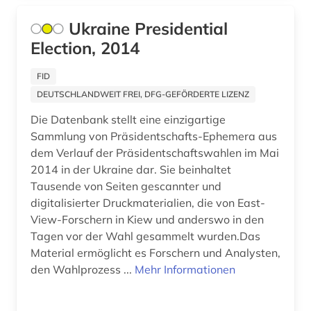
pflege (1)
Ukraine Presidential
Election, 2014
pflegeeinrichtungen (1)
FID
pflegemanagement (1)
DEUTSCHLANDWEIT FREI, DFG-GEFÖRDERTE LIZENZ
philippinen (1)
Die Datenbank stellt eine einzigartige
philosophie (9)
Sammlung von Präsidentschafts-Ephemera aus
dem Verlauf der Präsidentschaftswahlen im Mai
plakat (1)
2014 in der Ukraine dar. Sie beinhaltet
Tausende von Seiten gescannter und
polen (1)
digitalisierter Druckmaterialien, die von East-
View-Forschern in Kiew und anderswo in den
politik (205)
Tagen vor der Wahl gesammelt wurden.Das
politikdidaktik (1)
Material ermöglicht es Forschern und Analysten,
den Wahlprozess ...
Mehr Informationen
politikerin (1)
politikwissenschaft (1)