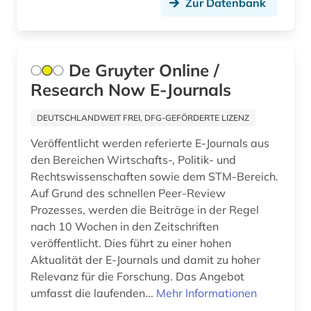
Zur Datenbank
sozialdemokratie (4)
sozialdemokratische partei deutschlands (3)
De Gruyter Online /
soziale bedingungen (1)
Research Now E-Journals
soziale gerechtigkeit (1)
DEUTSCHLANDWEIT FREI, DFG-GEFÖRDERTE LIZENZ
soziale software (1)
Veröffentlicht werden referierte E-Journals aus
sozialgeschichte (1)
den Bereichen Wirtschafts-, Politik- und
Rechtswissenschaften sowie dem STM-Bereich.
sozialismus (1)
Auf Grund des schnellen Peer-Review
Prozesses, werden die Beiträge in der Regel
sozialwissenschaften (8)
nach 10 Wochen in den Zeitschriften
veröffentlicht. Dies führt zu einer hohen
soziologie (11)
Aktualität der E-Journals und damit zu hoher
spanien (1)
Relevanz für die Forschung. Das Angebot
umfasst die laufenden...
Mehr Informationen
spanisch (1)