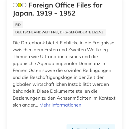
Foreign Office Files for
russische literatur (1)
Japan, 1919 - 1952
russland (13)
FID
sachsen (1)
DEUTSCHLANDWEIT FREI, DFG-GEFÖRDERTE LIZENZ
schweiz (1)
Die Datenbank bietet Einblicke in die Ereignisse
zwischen dem Ersten und Zweiten Weltkrieg.
sicherheit (2)
Themen wie Ultranationalismus und die
japanische Agenda imperialer Dominanz im
singapur (1)
Fernen Osten sowie die sozialen Bedingungen
sinologie (2)
und die Beschäftigungslage in der Zeit der
globalen wirtschaftlichen Instabilität werden
skandinavien (1)
behandelt. Diese Dokumente stellen die
Beziehungen zu den Achsenmächten im Kontext
sklaverei (1)
sich änder...
Mehr Informationen
sowjetunion (2)
sozialarbeit (1)