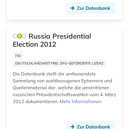
Zur Datenbank
politische bildung (2)
politische geografie (1)
politische wissenschaft (2)
Russia Presidential
Election 2012
politisches system (1)
FID
politologie (1)
DEUTSCHLANDWEIT FREI, DFG-GEFÖRDERTE LIZENZ
popmusik (1)
Die Datenbank stellt die umfassendste
portal (2)
Sammlung von wahlbezogenen Ephemera und
Quellenmaterial dar, welche die umstrittenen
postkolonialismus (1)
russischen Präsidentschaftswahlen vom 4. März
2012 dokumentieren.
Mehr Informationen
predigt (1)
pressedienst (3)
Zur Datenbank
pressemitteilung (1)