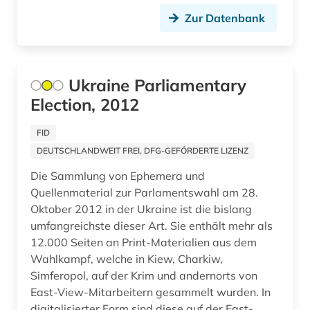
karibik (4)
Zur Datenbank
karl <römisch-deutsches reich (1)
karriereratgeber (1)
Ukraine Parliamentary
kartierung (1)
Election, 2012
kartographie (1)
FID
klimaänderung (1)
DEUTSCHLANDWEIT FREI, DFG-GEFÖRDERTE LIZENZ
Die Sammlung von Ephemera und
kolonialismus (2)
Quellenmaterial zur Parlamentswahl am 28.
kommunikationswissenschaften (3)
Oktober 2012 in der Ukraine ist die bislang
umfangreichste dieser Art. Sie enthält mehr als
konflikt (1)
12.000 Seiten an Print-Materialien aus dem
Wahlkampf, welche in Kiew, Charkiw,
kriminalistik (1)
Simferopol, auf der Krim und andernorts von
East-View-Mitarbeitern gesammelt wurden. In
kultur (18)
digitalisierter Form sind diese auf der East-