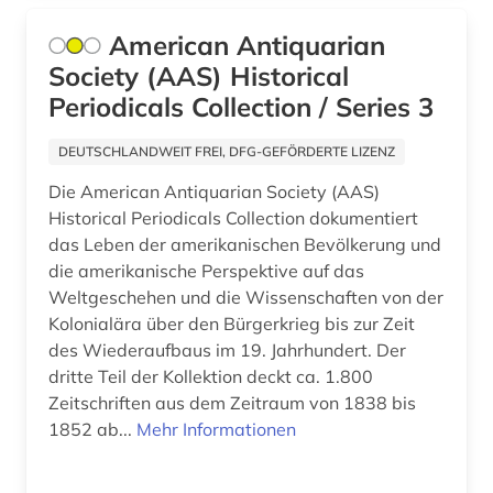
geschichte 2007 (1)
Zypern (1)
American Antiquarian
geschichte 2008 (1)
Society (AAS) Historical
geschichte 2011 (1)
Periodicals Collection / Series 3
geschichte 2012 (1)
DEUTSCHLANDWEIT FREI, DFG-GEFÖRDERTE LIZENZ
geschichte 2014 (2)
Die American Antiquarian Society (AAS)
Historical Periodicals Collection dokumentiert
geschichte 2016 (1)
das Leben der amerikanischen Bevölkerung und
die amerikanische Perspektive auf das
geschichte 2018 (1)
Weltgeschehen und die Wissenschaften von der
geschichte 2019 (1)
Kolonialära über den Bürgerkrieg bis zur Zeit
des Wiederaufbaus im 19. Jahrhundert. Der
geschichte 600-1999 (1)
dritte Teil der Kollektion deckt ca. 1.800
Zeitschriften aus dem Zeitraum von 1838 bis
geschlecht (1)
1852 ab...
Mehr Informationen
geschlechterforschung (1)