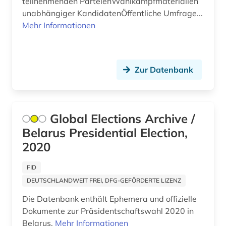
teilnehmenden ParteienWahlkampfmaterialien
ideengeschichte (1)
unabhängiger KandidatenÖffentliche Umfrage...
indien (1)
Mehr Informationen
indigene völker (1)
indonesien (1)
Zur Datenbank
inflation (1)
informationswissenschaften (1)
Global Elections Archive /
innenpolitik (1)
Belarus Presidential Election,
2020
instituti për demokraci dhe ndermjetësim (1)
FID
internationale beziehungen (4)
DEUTSCHLANDWEIT FREI, DFG-GEFÖRDERTE LIZENZ
internationale organisation (1)
Die Datenbank enthält Ephemera und offizielle
internationale politik (2)
Dokumente zur Präsidentschaftswahl 2020 in
Belarus.
Mehr Informationen