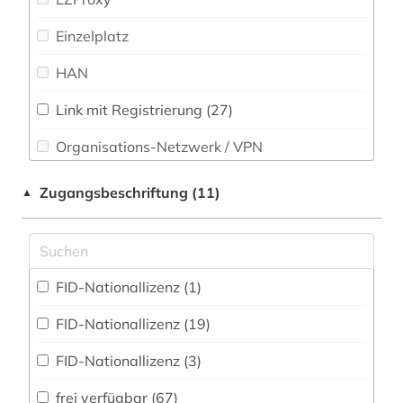
Soziologie (31)
Einzelplatz
bildung (2)
Sport (2)
HAN
biografie (3)
Technik (0)
biographie (4)
Link mit Registrierung (27)
Theologie und Religionswissenschaften (9)
Organisations-Netzwerk / VPN
bonaparte (familie) (1)
Werkstoffwissenschaften und
Shibboleth
Fertigungstechnik (0)
branchenberichte (1)
Zugangsbeschriftung (11)
▲
Zugriff vor Ort
brandt (1)
Wirtschaftswissenschaften (32)
Wissenschaftskunde, Forschung, Hochschul-,
brasilien (2)
Museumswesen (0)
FID-Nationallizenz (1)
brief (1)
FID-Nationallizenz (19)
briefsammlung (2)
FID-Nationallizenz (3)
briefwechsel (2)
frei verfügbar (67)