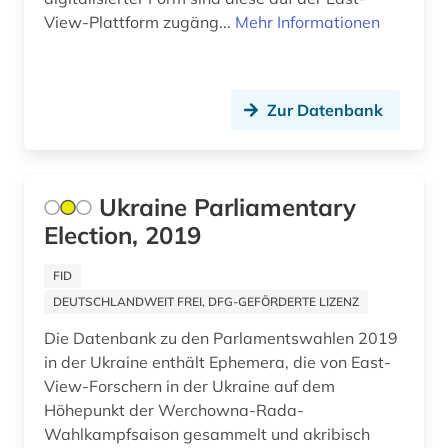
kulturwissenschaften (5)
View-Plattform zugäng...
Mehr Informationen
kunst (5)
landeskunde (5)
Zur Datenbank
landwirtschaft (1)
lateinamerika (4)
Ukraine Parliamentary
latino studies (1)
Election, 2019
liechtenstein (1)
FID
linguistik (1)
DEUTSCHLANDWEIT FREI, DFG-GEFÖRDERTE LIZENZ
Die Datenbank zu den Parlamentswahlen 2019
literatur (8)
in der Ukraine enthält Ephemera, die von East-
literaturwissenschaft (2)
View-Forschern in der Ukraine auf dem
Höhepunkt der Werchowna-Rada-
london (1)
Wahlkampfsaison gesammelt und akribisch