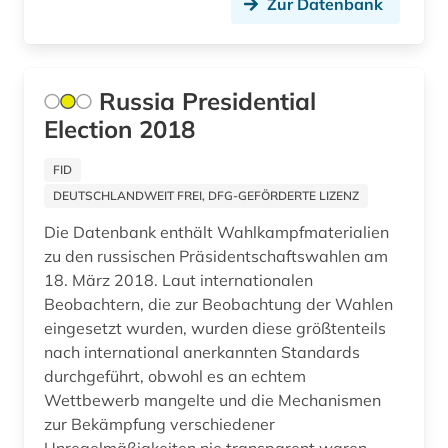
Zur Datenbank
südostasien (3)
südosteuropa (2)
Russia Presidential
tagesgeschehen (1)
Election 2018
technik (1)
FID
technologie (2)
DEUTSCHLANDWEIT FREI, DFG-GEFÖRDERTE LIZENZ
Die Datenbank enthält Wahlkampfmaterialien
textsammlung (1)
zu den russischen Präsidentschaftswahlen am
therapie (1)
18. März 2018. Laut internationalen
Beobachtern, die zur Beobachtung der Wahlen
thesaurus (1)
eingesetzt wurden, wurden diese größtenteils
nach international anerkannten Standards
thüringen (1)
durchgeführt, obwohl es an echtem
tibeter (1)
Wettbewerb mangelte und die Mechanismen
zur Bekämpfung verschiedener
topographie (1)