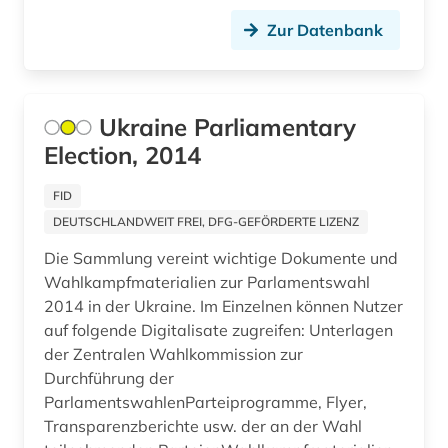
geschlechtergeschichte (1)
Zur Datenbank
gesellschaft (19)
gesundheit (1)
Ukraine Parliamentary
gesundheitswesen (1)
Election, 2014
gewerkschaft (3)
FID
großbritannien (8)
DEUTSCHLANDWEIT FREI, DFG-GEFÖRDERTE LIZENZ
gus (1)
Die Sammlung vereint wichtige Dokumente und
Wahlkampfmaterialien zur Parlamentswahl
handel (5)
2014 in der Ukraine. Im Einzelnen können Nutzer
auf folgende Digitalisate zugreifen: Unterlagen
hans-jochen vogel (1)
der Zentralen Wahlkommission zur
historische karte (1)
Durchführung der
ParlamentswahlenParteiprogramme, Flyer,
hongkong (2)
Transparenzberichte usw. der an der Wahl