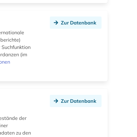
Zur Datenbank
ernationale
berichte)
r Suchfunktion
kordanzen (im
ionen
Zur Datenbank
Bestände der
iner
tadaten zu den