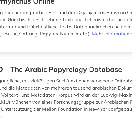
rhynchus Online
g zum umfangreichen Bestand der Oxyrhynchus Papyri in Ox
in Griechisch geschriebene Texte aus hellenistischer und rö
Literatur und frühchristliche Texte. Datenbankrecherche über
 (Autor, Gattung, Papyrus-Nummer etc.).
Mehr Information
 - The Arabic Papyrology Database
ugängliche, mit vielfältigen Suchfunktionen versehene Daten
 und die Metadaten von mehreren tausend arabischen Doku
e Volltext- und Metadaten-Korpus wird an der Ludwig-Maxim
(LMU) München von einer Forschungsgruppe zur Arabischen 
 Unterstützung der Mellon Foundation in New York aufgebau
n