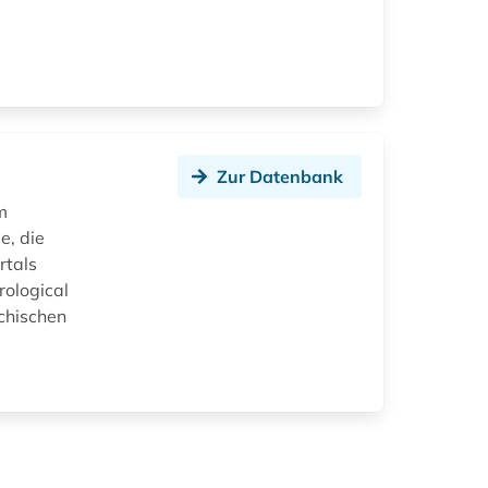
Zur Datenbank
m
e, die
rtals
rological
chischen