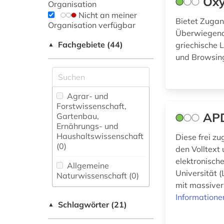
Oxy
Organisation
Nicht an meiner
Bietet Zugan
Organisation verfügbar
Überwiegend 
Fachgebiete (44)
griechische 
▲
und Browsing
Agrar- und
Forstwissenschaft,
APD
Gartenbau,
Ernährungs- und
Haushaltswissenschaft
Diese frei z
(0)
den Volltext
elektronisch
Allgemeine
Universität 
Naturwissenschaft (0)
mit massiver
Allgemeine und
Informatione
Schlagwörter (21)
fachübergreifende
▲
Datenbanken (0)