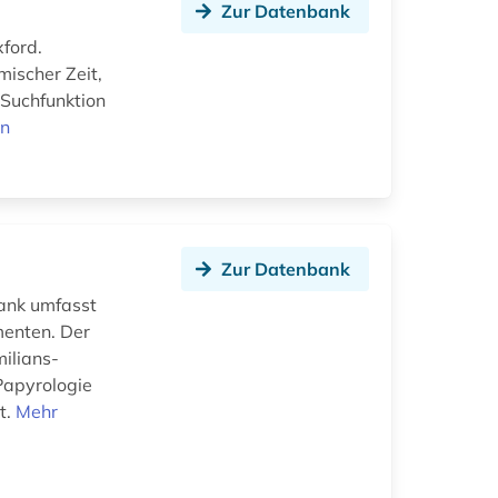
Zur Datenbank
ford.
mischer Zeit,
 Suchfunktion
en
Zur Datenbank
bank umfasst
menten. Der
ilians-
Papyrologie
t.
Mehr