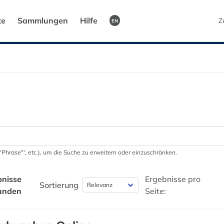
te
Sammlungen
Hilfe
Z
EN
 '"Phrase"', etc.), um die Suche zu erweitern oder einzuschränken.
bnisse
Ergebnisse pro
Sortierung
unden
Seite: