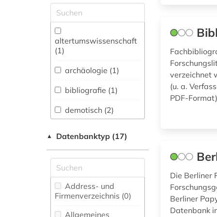
Allgemeine und
vergleichende Sprach-
und
Bib
Literaturwissenschaft.
altertumswissenschaft
Indogermanistik.
(1)
Fachbibliogra
Außereuropäische
Forschungsli
Sprachen und
archäologie (1)
verzeichnet 
Literaturen (1)
(u. a. Verfas
bibliografie (1)
Anglistik.
PDF-Format) 
Amerikanistik (0)
demotisch (2)
Archäologie (3)
geschichte (1)
Datenbanktyp (17)
▲
Architektur,
griechenland (1)
Ber
Bauingenieur- und
Vermessungswesen (0)
griechisch (3)
Die Berliner
Biologie,
Address- und
Forschungsge
islam (1)
Biotechnologie (0)
Firmenverzeichnis (0
)
Berliner Pap
koptisch (1)
Datenbank im
Buch- und
Allgemeines