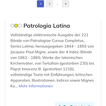
1
2
…
4
lusitanistik (1)
lyrik (4)
Patrologia Latina
meerestier (1)
Vollständige elektronische Ausgabe der 221
metrik (1)
Bände von Patrologiae Cursus Completus,
migne (1)
Series Latina, herausgegeben 1844 - 1855 von
Jacques-Paul Migne, sowie der 4 Index-Bände
mittelalter (6)
von 1862 - 1865; Werke der lateinischen
Kirchenväter, von Tertullian (gestorben 230) bis
mittellatein (9)
Papst Innocenz III. (gestorben 1216);
morphologie <linguistik> (1)
vollständige Texte mit Einführungen, kritischen
Apparaten, Illustrationen, Indices sowie Mignes
musik (1)
Ko...
Mehr Informationen
musiktheorie (1)
neulatein (3)