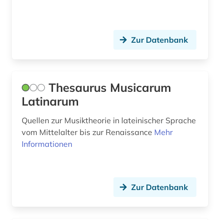
schwedisch (1)
slowenisch (1)
Zur Datenbank
spanisch (4)
sprachwissenschaft (1)
Thesaurus Musicarum
spätlatein (1)
Latinarum
spätmittelalter (1)
Quellen zur Musiktheorie in lateinischer Sprache
vom Mittelalter bis zur Renaissance
Mehr
terminologie (1)
Informationen
textsammlung (4)
theologie (1)
Zur Datenbank
thesaurus (4)
thesaurus formarum (1)