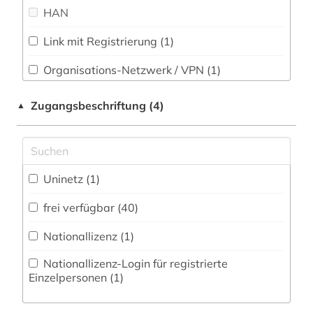
Technik (0)
HAN
färöisch (1)
Theologie und Religionswissenschaften (19)
galloromanistik (1)
Link mit Registrierung (1)
Werkstoffwissenschaften und
geistesleben (2)
Fertigungstechnik (0)
Organisations-Netzwerk / VPN (1)
Shibboleth
geschichte (7)
Wirtschaftswissenschaften (0)
Zugangsbeschriftung (4)
▲
Wissenschaftskunde, Forschung, Hochschul-,
Zugriff vor Ort
geschichte 1050-1500 (1)
Museumswesen (0)
geschichte 1250-1500 (1)
Uninetz (1)
geschichte 200-1500 (1)
frei verfügbar (40)
geschichte 500-1600 (1)
Nationallizenz (1)
geschichte anfänge-300 (1)
Nationallizenz-Login für registrierte
grammatik (2)
Einzelpersonen (1)
griechisch (18)