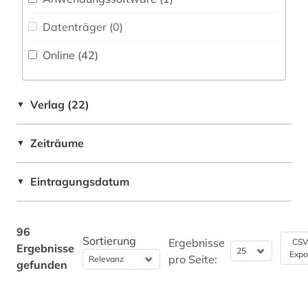
katalog (3)
Datenträger (0
)
kirchengesang (1)
Online (42
)
kirchenlatein (1)
klassische philologie (2)
Verlag (22)
▼
kommentar (1)
Zeiträume
▼
konkordanz (5)
Eintragungsdatum
▼
korpus (1)
latein (96)
96
Sortierung
literatur (23)
Ergebnisse
CSV
Ergebnisse
Expo
pro Seite:
gefunden
literaturwissenschaft (1)
liturgischer gesang (1)