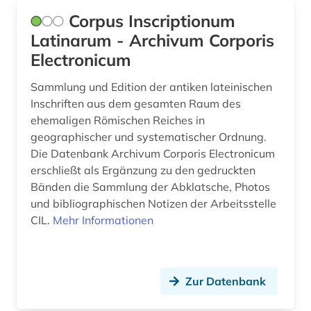
Corpus Inscriptionum
tschechisch (3)
Latinarum - Archivum Corporis
türkisch (1)
Electronicum
ungarisch (1)
Sammlung und Edition der antiken lateinischen
Inschriften aus dem gesamten Raum des
versdichtung (1)
ehemaligen Römischen Reiches in
geographischer und systematischer Ordnung.
versfuß (1)
Die Datenbank Archivum Corporis Electronicum
verzeichnis (3)
erschließt als Ergänzung zu den gedruckten
Bänden die Sammlung der Abklatsche, Photos
volksrechte (1)
und bibliographischen Notizen der Arbeitsstelle
CIL.
Mehr Informationen
wissenschaftsgeschichte (1)
worthäufigkeit (1)
Zur Datenbank
wortschatz (1)