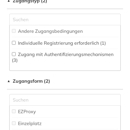
Zugangstyp (2)
▲
dänisch (6)
Pädagogik (0)
elektronisches buch (4)
Philosophie (15)
elvish (1)
Andere Zugangsbedingungen
Physik (0)
england (1)
Individuelle Registrierung erforderlich (1)
Politologie (0)
englisch (8)
Zugang mit Authentifizierungsmechanismen
Psychologie (0)
(3)
epigraphik (4)
Rechtswissenschaft (1)
europa (1)
Zugangsform (2)
▲
Romanistik (5)
fid altertumswissenschaften - propylaeum (1)
Slavistik (3)
francesco (1)
Soziologie (0)
EZProxy
französisch (5)
Sport (0)
Einzelplatz
frühe neuzeit (2)