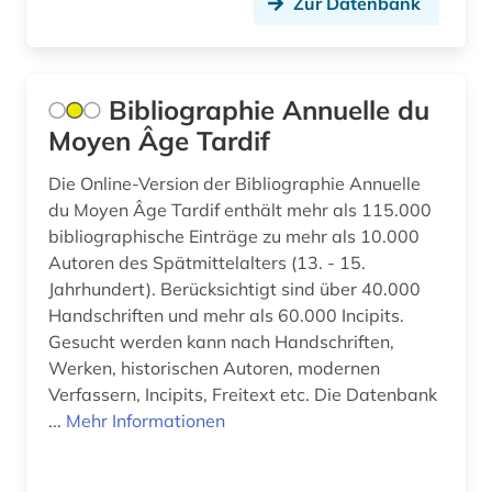
Zur Datenbank
niederländisch (1)
norwegisch (2)
Bibliographie Annuelle du
online-publikation (2)
Moyen Âge Tardif
ortsname (1)
Die Online-Version der Bibliographie Annuelle
du Moyen Âge Tardif enthält mehr als 115.000
ostrakon (2)
bibliographische Einträge zu mehr als 10.000
paläographie (2)
Autoren des Spätmittelalters (13. - 15.
Jahrhundert). Berücksichtigt sind über 40.000
papyrologie (1)
Handschriften und mehr als 60.000 Incipits.
Gesucht werden kann nach Handschriften,
papyrus (4)
Werken, historischen Autoren, modernen
petrarca (1)
Verfassern, Incipits, Freitext etc. Die Datenbank
...
Mehr Informationen
pharmazie (1)
philosophie (4)