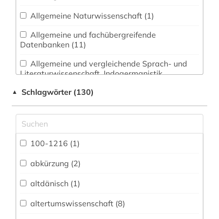
Allgemeine Naturwissenschaft (1)
Allgemeine und fachübergreifende
Datenbanken (11)
Allgemeine und vergleichende Sprach- und
Literaturwissenschaft. Indogermanistik.
Außereuropäische Sprachen und Literaturen (12)
Schlagwörter (130)
▲
Anglistik. Amerikanistik (4)
Archäologie (8)
Architektur, Bauingenieur- und
100-1216 (1)
Vermessungswesen (0)
abkürzung (2)
Biologie, Biotechnologie (0)
altdänisch (1)
Buch- und Bibliothekswesen,
Informationswissenschaft (13)
altertumswissenschaft (8)