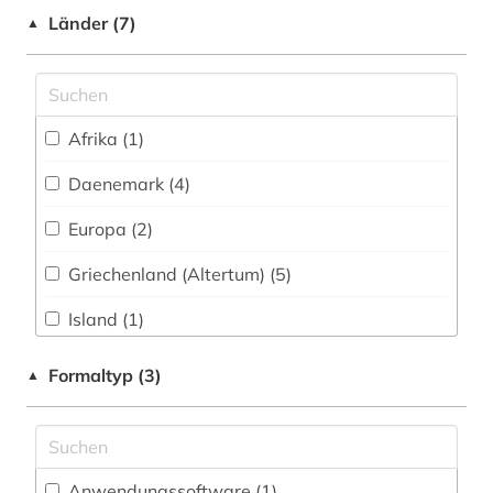
Länder (7)
großbritannien (1)
▲
handschrift (5)
hispanistik (1)
Afrika (1)
iberoromanistik (1)
Daenemark (4)
incipit (1)
Europa (2)
inschrift (5)
Griechenland (Altertum) (5)
internationales recht (1)
Island (1)
isländisch (1)
Italien (2)
Formaltyp (3)
▲
italien (1)
Roemisches Reich (12)
italienisch (4)
jiddisch (1)
Anwendungssoftware (1
)