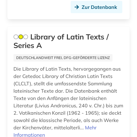
Zur Datenbank
philosophie des mittelalters (1)
philosopie in der welt des islam (1)
Library of Latin Texts /
polnisch (2)
Series A
portugiesisch (3)
DEUTSCHLANDWEIT FREI, DFG-GEFÖRDERTE LIZENZ
prosa (1)
Die Library of Latin Texts, hervorgegangen aus
quelle (23)
der Cetedoc Library of Christian Latin Texts
(CLCLT), stellt die umfassendste Sammlung
renaissance (3)
lateinischer Texte dar. Die Datenbank enthält
russisch (3)
Texte von den Anfängen der lateinischen
Literatur (Livius Andronicus, 240 v. Chr.) bis zum
römerzeit (2)
2. Vatikanischen Konzil (1962 - 1965); sie deckt
sowohl die klassische Periode, als auch Werke
römisches reich (5)
der Kirchenväter, mittelalterli...
Mehr
Informationen
schriftsteller (1)