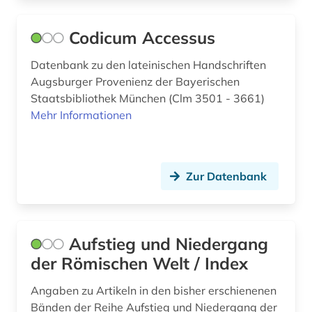
wörterbuch (21)
zitatensammlung (1)
Codicum Accessus
ägypten altertum (1)
Datenbank zu den lateinischen Handschriften
Augsburger Provenienz der Bayerischen
ägyptisch (1)
Staatsbibliothek München (Clm 3501 - 3661)
Mehr Informationen
ägyptologie (1)
übersetzung (2)
Zur Datenbank
Aufstieg und Niedergang
der Römischen Welt / Index
Angaben zu Artikeln in den bisher erschienenen
Bänden der Reihe Aufstieg und Niedergang der