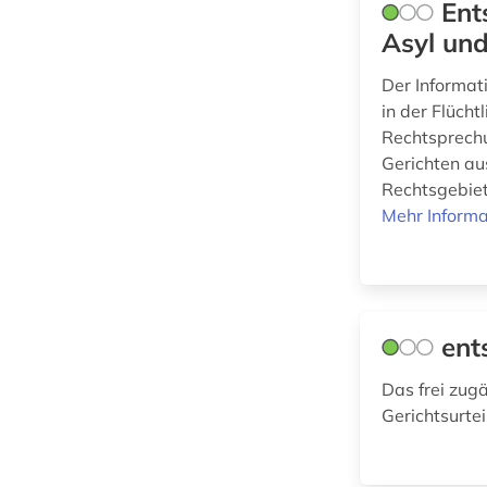
(0)
Ent
strafsachen (1)
Asyl und
strafverfolgung (1)
Werkstoffwissenschaften
Der Informat
und Fertigungstechnik (0)
verfassungsrecht (1)
in der Flücht
Rechtsprech
verwaltungsrecht (1)
Wirtschaftswissenschaften
Gerichten au
(1)
Rechtsgebiet
Mehr Informa
verwaltungswissenschaft
(6)
Wissenschaftskunde,
Forschung, Hochschul-,
wirtschaftsrecht (1)
Museumswesen (0)
zeitschrift (1)
ent
zivilsache (1)
Das frei zugä
Gerichtsurte