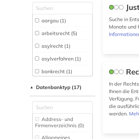
Jus
Allgemeine und
vergleichende Sprach-
und
Suche in Ent
aargau (1)
Literaturwissenschaft.
Monate und h
Indogermanistik.
arbeitsrecht (5)
Informatione
Außereuropäische
Sprachen und
asylrecht (1)
Literaturen (0)
asylverfahren (1)
Anglistik.
Amerikanistik (0)
Rec
bankrecht (1)
Archäologie (0)
In der Rech
belgien (1)
Datenbanktyp (17)
▲
Ihnen die En
Architektur,
bibliographie (1)
Verfügung. F
Bauingenieur- und
Vermessungswesen (0)
die ausführli
bundesfinanzhof (2)
werden.
Meh
Biologie,
Address- und
bundesgericht (2)
Biotechnologie (0)
Firmenverzeichnis (0
)
bundesgerichtshof
Buch- und
Allgemeines