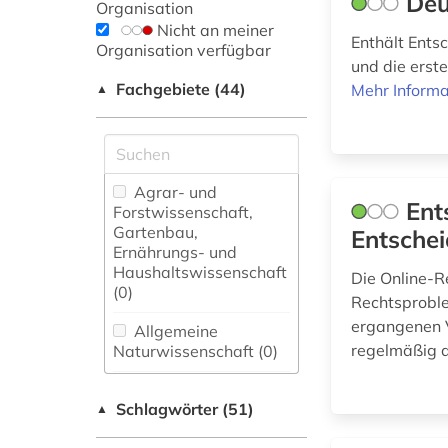
Deu
Organisation
Nicht an meiner
Enthält Ents
Organisation verfügbar
und die erste
Fachgebiete (44)
Mehr Informa
▲
Agrar- und
Ent
Forstwissenschaft,
Gartenbau,
Entsche
Ernährungs- und
Haushaltswissenschaft
Die Online-R
(0)
Rechtsproble
ergangenen V
Allgemeine
regelmäßig 
Naturwissenschaft (0)
Allgemeine und
Schlagwörter (51)
fachübergreifende
▲
Datenbanken (0)