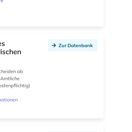
hr
es
Zur Datenbank
ischen
cheiden ab
 Amtliche
tenpflichtig)
mationen