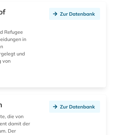
of
Zur Datenbank
nd Refugee
heidungen in
en
rgelegt und
g von
n
Zur Datenbank
te, die von
ient damit der
um. Der