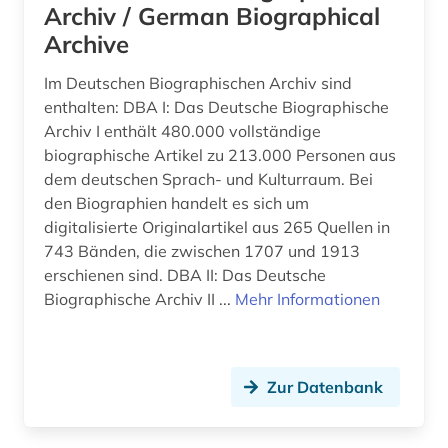
Archiv / German Biographical
baurecht (7)
Archive
Sachsen-Anhalt (2)
baustoff (1)
Schleswig-Holstein (1)
Im Deutschen Biographischen Archiv sind
bautechnik (2)
enthalten: DBA I: Das Deutsche Biographische
Schweden (3)
Archiv I enthält 480.000 vollständige
bauvertrag (1)
biographische Artikel zu 213.000 Personen aus
Schweiz (17)
bauwesen (1)
dem deutschen Sprach- und Kulturraum. Bei
den Biographien handelt es sich um
Serbien (1)
bayern (3)
digitalisierte Originalartikel aus 265 Quellen in
Slowakei (1)
743 Bänden, die zwischen 1707 und 1913
bda-preis (1)
erschienen sind. DBA II: Das Deutsche
Slowenien (3)
Biographische Archiv II ...
Mehr Informationen
beamtenrecht (6)
Suedamerika (1)
behandlungsvertrag (1)
Suedasien (1)
behörde (2)
Zur Datenbank
Suedostasien (1)
belgien (1)