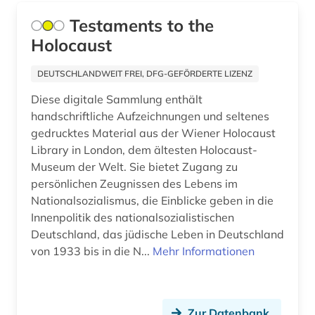
Suedosteuropa (2)
bericht (1)
Testaments to the
Thueringen (2)
berlin (2)
Holocaust
Tschechische Republik (4)
berlin deutsches institut für menschenrechte
DEUTSCHLANDWEIT FREI, DFG-GEFÖRDERTE LIZENZ
(1)
USA (4)
Diese digitale Sammlung enthält
berufliche fortbildung (2)
handschriftliche Aufzeichnungen und seltenes
Ukraine (1)
gedrucktes Material aus der Wiener Holocaust
berufsrecht (1)
Ungarn (3)
Library in London, dem ältesten Holocaust-
Museum der Welt. Sie bietet Zugang zu
berusbildungssystem (1)
persönlichen Zeugnissen des Lebens im
berühmte persönlichkeit (1)
Nationalsozialismus, die Einblicke geben in die
Innenpolitik des nationalsozialistischen
besatzungsmacht (1)
Deutschland, das jüdische Leben in Deutschland
von 1933 bis in die N...
Mehr Informationen
beschäftigung (1)
besoldungsrecht (1)
bestandsaufbau (1)
Zur Datenbank