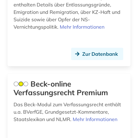
enthalten Details über Entlassungsgründe,
deutschland. reichskanzlei (1)
Emigration und Remigration, über KZ-Haft und
Suizide sowie über Opfer der NS-
deutschsprachiger raum (1)
Vernichtungspolitik.
Mehr Informationen
dichter (1)
die deutsche bibliothek (1)
Zur Datenbank
die linke (1)
digitalisat (1)
Beck-online
diplomarbeit (1)
Verfassungsrecht Premium
diplomatische vertretung (1)
Das Beck-Modul zum Verfassungsrecht enthält
dissertation (1)
u.a. BVerfGE, Grundgesetzt-Kommentare,
Staatslexikon und NLMR.
Mehr Informationen
doktorarbeit (1)
dokumentarfilm (1)