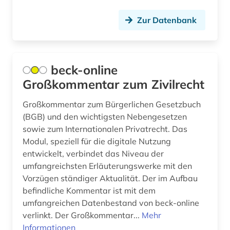
elektronische bibliothek (1)
Zur Datenbank
elektronische zeitschrift (1)
elektronische zeitung (1)
beck-online
elektronischer geschäftsverkehr-gesetz (1)
Großkommentar zum Zivilrecht
elektronisches buch (2)
Großkommentar zum Bürgerlichen Gesetzbuch
elsass (1)
(BGB) und den wichtigsten Nebengesetzen
sowie zum Internationalen Privatrecht. Das
empfindsamkeit (1)
Modul, speziell für die digitale Nutzung
energie (1)
entwickelt, verbindet das Niveau der
umfangreichsten Erläuterungswerke mit den
energiemarkt (1)
Vorzügen ständiger Aktualität. Der im Aufbau
befindliche Kommentar ist mit dem
energierecht (2)
umfangreichen Datenbestand von beck-online
energiewirtschaftsrecht (1)
verlinkt. Der Großkommentar...
Mehr
Informationen