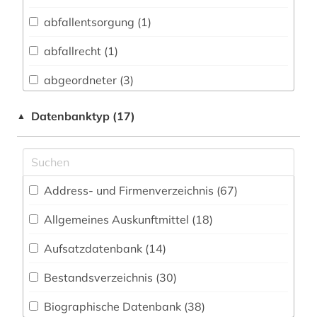
Biologie, Biotechnologie (15)
abfallentsorgung (1)
Buch- und Bibliothekswesen,
Informationswissenschaft (13)
abfallrecht (1)
Chemie und Pharmazie (6)
abgeordneter (3)
Elektrotechnik, Elektronik, Nachrichtentechnik
abrechnung (1)
Datenbanktyp (17)
▲
(5)
abwasserabgabengesetz (1)
Energietechnik (3)
abwassertechnische vereinigung (1)
Ethnologie (8)
Address- und Firmenverzeichnis (67
)
abzeichen (1)
Geographie (35)
Allgemeines Auskunftmittel (18
)
adel (1)
Geowissenschaften (8)
Aufsatzdatenbank (14
)
adressbuch (28)
Germanistik. Niederlandistik. Skandinavistik
(32)
Bestandsverzeichnis (30
)
adresse (1)
Geschichte (149)
Biographische Datenbank (38
)
adressenverzeichnis (1)