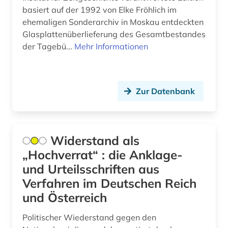
basiert auf der 1992 von Elke Fröhlich im
europäische union (15)
ehemaligen Sonderarchiv in Moskau entdeckten
Glasplattenüberlieferung des Gesamtbestandes
europäischer gerichtshof für menschenrechte
der Tagebü...
Mehr Informationen
(1)
euthanasie (1)
evangelisch (1)
Zur Datenbank
evangelische kirche (1)
exil (5)
Widerstand als
„Hochverrat“ : die Anklage-
exilliteratur (1)
und Urteilsschriften aus
exilpresse (1)
Verfahren im Deutschen Reich
export (1)
und Österreich
exportförderung (1)
Politischer Wiederstand gegen den