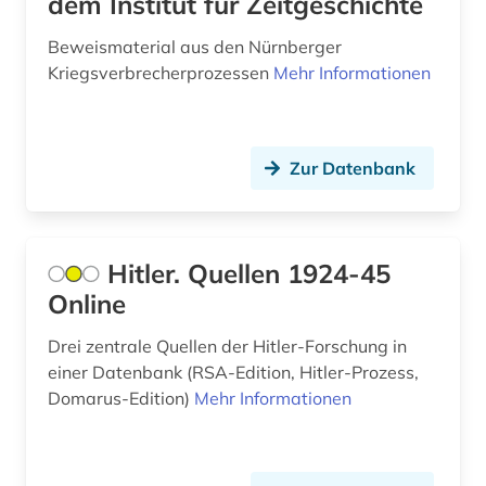
dem Institut für Zeitgeschichte
filmgeschichte (2)
Beweismaterial aus den Nürnberger
filmwissenschaft (1)
Kriegsverbrecherprozessen
Mehr Informationen
finanzrecht (1)
finanzwissenschaft (1)
Zur Datenbank
finnland (2)
firma (8)
Hitler. Quellen 1924-45
firmendatenbank (1)
Online
firmeninformation (2)
Drei zentrale Quellen der Hitler-Forschung in
einer Datenbank (RSA-Edition, Hitler-Prozess,
flechten (1)
Domarus-Edition)
Mehr Informationen
flensburg (1)
flucht (2)