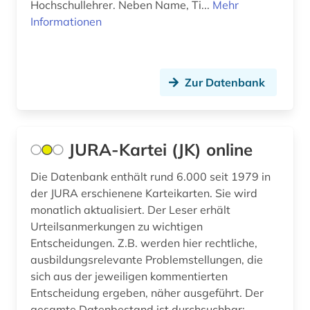
bosnien-herzegowina (1)
Hochschullehrer. Neben Name, Ti...
Mehr
Informationen
bosnisch (1)
brandenburg (2)
Zur Datenbank
bremen (1)
buchdrucker (1)
JURA-Kartei (JK) online
buchgeschichte (1)
buchhandel (3)
Die Datenbank enthält rund 6.000 seit 1979 in
der JURA erschienene Karteikarten. Sie wird
buchhändler (1)
monatlich aktualisiert. Der Leser erhält
Urteilsanmerkungen zu wichtigen
buchwesen (1)
Entscheidungen. Z.B. werden hier rechtliche,
ausbildungsrelevante Problemstellungen, die
bulgarisch (1)
sich aus der jeweiligen kommentierten
bundes-angestelltentarifvertrag (3)
Entscheidung ergeben, näher ausgeführt. Der
gesamte Datenbestand ist durchsuchbar: