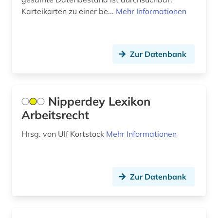
bundesangestelltentarif (1)
Karteikarten zu einer be...
Mehr Informationen
bundesarchiv (1)
bundesarchiv (koblenz) (1)
Zur Datenbank
bundesarchiv-bildarchiv (1)
bundesbank (1)
Nipperdey Lexikon
bundesdatenschutzgesetz (2)
Arbeitsrecht
bundesfinanzhof (2)
Hrsg. von Ulf Kortstock
Mehr Informationen
bundesgerichtshof (4)
bundesgesetzblatt teil i (1)
Zur Datenbank
bundeskanzleramt (1)
bundesländer (1)