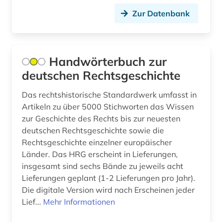
bibliographie 1945-2002 (1)
Zur Datenbank
bibliographie 1997 - 2001 (1)
bibliographie 1998 - 2000 (1)
Handwörterbuch zur
bibliothek (6)
deutschen Rechtsgeschichte
bibliothekssigel (1)
Das rechtshistorische Standardwerk umfasst in
bilanz (2)
Artikeln zu über 5000 Stichworten das Wissen
zur Geschichte des Rechts bis zur neuesten
bilanzierung (1)
deutschen Rechtsgeschichte sowie die
Rechtsgeschichte einzelner europäischer
bilanzrecht (3)
Länder. Das HRG erscheint in Lieferungen,
bilanzsteuerrecht (1)
insgesamt sind sechs Bände zu jeweils acht
Lieferungen geplant (1-2 Lieferungen pro Jahr).
bildarchiv (2)
Die digitale Version wird nach Erscheinen jeder
Lief...
Mehr Informationen
bildband (1)