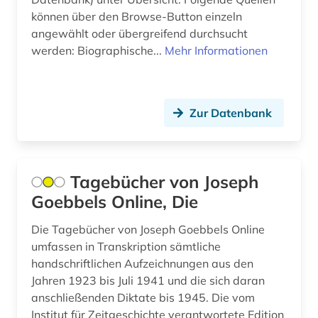
können über den Browse-Button einzeln
erlebnisbericht (1)
angewählt oder übergreifend durchsucht
werden: Biographische...
Mehr Informationen
ernährung (1)
erster weltkrieg (1)
erwerbung (1)
Zur Datenbank
erzkanzler (1)
etymologie (1)
Tagebücher von Joseph
eugenio pacelli (1)
Goebbels Online, Die
europa (18)
Die Tagebücher von Joseph Goebbels Online
umfassen in Transkription sämtliche
europarecht (1)
handschriftlichen Aufzeichnungen aus den
Jahren 1923 bis Juli 1941 und die sich daran
european case law identifier (1)
anschließenden Diktate bis 1945. Die vom
europäer (1)
Institut für Zeitgeschichte verantwortete Edition