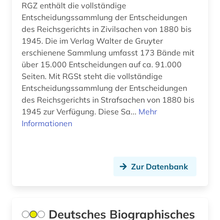
RGZ enthält die vollständige
bankenstatistik (1)
Entscheidungssammlung der Entscheidungen
Oesterreich (29)
bankrecht (2)
des Reichsgerichts in Zivilsachen von 1880 bis
Ostasien (1)
1945. Die im Verlag Walter de Gruyter
bau- und raumordnungsgesetz 1998 (1)
erschienene Sammlung umfasst 173 Bände mit
Osteuropa (7)
über 15.000 Entscheidungen auf ca. 91.000
bauabrechnung (1)
Seiten. Mit RGSt steht die vollständige
Ostmitteleuropa (1)
bauausführung (1)
Entscheidungssammlung der Entscheidungen
Polen (7)
des Reichsgerichts in Strafsachen von 1880 bis
bauhandwerk (1)
1945 zur Verfügung. Diese Sa...
Mehr
Portugal (1)
Informationen
bauleistung (1)
Rheinland-Pfalz (3)
baumart (1)
Rumänien (1)
baumaßnahme (1)
Zur Datenbank
Russland, Sowjetunion (4)
bauordnungsrecht (3)
Saarland (1)
bauprodukt (3)
Deutsches Biographisches
Sachsen (3)