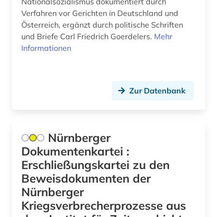
Nationalsozialismus dokumentiert durch
fachinformationsdienst (1)
Verfahren vor Gerichten in Deutschland und
Österreich, ergänzt durch politische Schriften
fachverband (1)
und Briefe Carl Friedrich Goerdelers.
Mehr
familienforschung (1)
Informationen
familiengerichtsverfahren (1)
familienname (1)
Zur Datenbank
familienrecht (4)
familienwappen (1)
Nürnberger
farbphotographie (1)
Dokumentenkartei :
Erschließungskartei zu den
fauna (1)
Beweisdokumenten der
feminismus (2)
Nürnberger
Kriegsverbrecherprozesse aus
film (4)