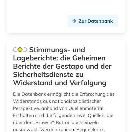
dehio, georg | kunsthistoriker; hochschullehrer;
historiker; maler; zeichner (1)
Zur Datenbank
dehio-handbuch (1)
demokratie (1)
denkmal (1)
Stimmungs- und
Lageberichte: die Geheimen
denkmalpflege (2)
Berichte der Gestapo und der
denkmalschutz (3)
Sicherheitsdienste zu
Widerstand und Verfolgung
deportation (1)
Die Datenbank ermöglicht die Erforschung des
design (1)
Widerstands aus nationalsozialistischer
Perspektive. anhand von Quellenmaterial.
deutsch (2)
Enthalten sind die folgenden zwei Quellen, die
deutsch-deutsche beziehungen (1)
über den „Browse“-Button auch einzeln
ausgewählt werden können: Regimekritik,