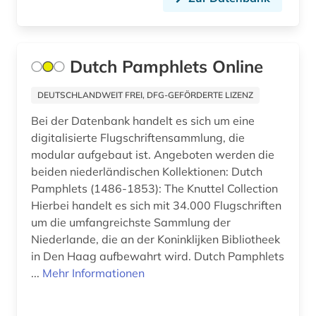
bestimmung (1)
beteiligung (1)
Dutch Pamphlets Online
betriebliche altersversorgung (1)
DEUTSCHLANDWEIT FREI, DFG-GEFÖRDERTE LIZENZ
betriebssicherheit (2)
Bei der Datenbank handelt es sich um eine
digitalisierte Flugschriftensammlung, die
betriebssicherheitsverordnung (1)
modular aufgebaut ist. Angeboten werden die
beiden niederländischen Kollektionen: Dutch
bevölkerungsstatistik (1)
Pamphlets (1486-1853): The Knuttel Collection
bewertungsgesetz (1)
Hierbei handelt es sich mit 34.000 Flugschriften
um die umfangreichste Sammlung der
bibliografie (6)
Niederlande, die an der Koninklijken Bibliotheek
in Den Haag aufbewahrt wird. Dutch Pamphlets
bibliographie (12)
...
Mehr Informationen
bibliographie 1700-1900 (1)