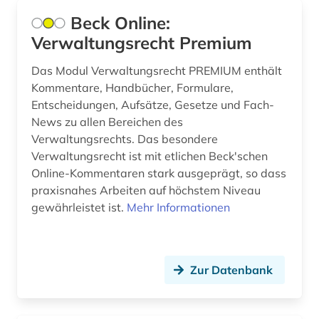
bürgerliches gesetzbuch (5)
Beck Online:
Verwaltungsrecht Premium
bürgerliches recht (2)
bürgerliches wappen (1)
Das Modul Verwaltungsrecht PREMIUM enthält
Kommentare, Handbücher, Formulare,
cd-rom (4)
Entscheidungen, Aufsätze, Gesetze und Fach-
News zu allen Bereichen des
cesare orsenigo (1)
Verwaltungsrechts. Das besondere
Verwaltungsrecht ist mit etlichen Beck'schen
chemie (3)
Online-Kommentaren stark ausgeprägt, so dass
china (1)
praxisnahes Arbeiten auf höchstem Niveau
gewährleistet ist.
Mehr Informationen
chromosomenzahl (1)
coleoptera (1)
Zur Datenbank
comic (1)
controlling (1)