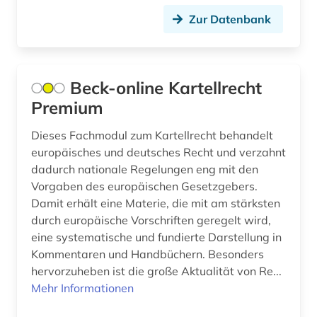
doppelbesteuerung (1)
Zur Datenbank
drama (1)
drittes reich (10)
Beck-online Kartellrecht
Premium
drs (1)
druckbehälter (2)
Dieses Fachmodul zum Kartellrecht behandelt
europäisches und deutsches Recht und verzahnt
druckgraphik (1)
dadurch nationale Regelungen eng mit den
Vorgaben des europäischen Gesetzgebers.
druckwerk (2)
Damit erhält eine Materie, die mit am stärksten
durch europäische Vorschriften geregelt wird,
dänemark (3)
eine systematische und fundierte Darstellung in
e-book (1)
Kommentaren und Handbüchern. Besonders
hervorzuheben ist die große Aktualität von Re...
e-learning (1)
Mehr Informationen
ebm 2000 plus (1)