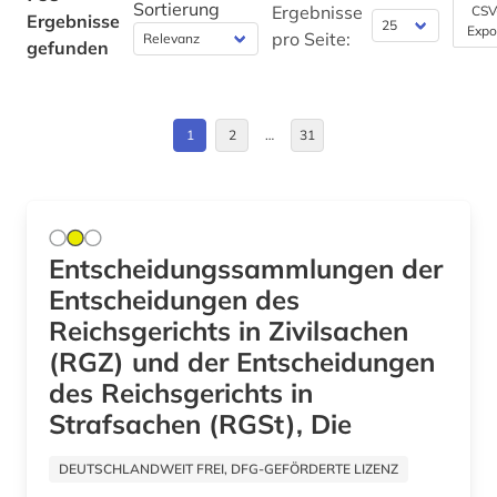
Sortierung
ausstellung (1)
Ergebnisse
CSV
Ergebnisse
Expo
Großbritannien (3)
pro Seite:
gefunden
auswanderer (1)
Hamburg (2)
auswanderung (1)
Hessen (5)
1
2
…
31
autograph (1)
Israel (3)
autonome gruppe (1)
Italien (3)
autor (1)
Entscheidungssammlungen der
Kroatien (1)
außenhandel (1)
Entscheidungen des
Liechtenstein (1)
Reichsgerichts in Zivilsachen
außenwirtschaftsrecht (2)
Mecklenburg-Vorpommern (2)
(RGZ) und der Entscheidungen
avantgarde (1)
des Reichsgerichts in
Niederlande (2)
Strafsachen (RGSt), Die
bachelorarbeit (1)
Niedersachsen (3)
baden-württemberg (5)
DEUTSCHLANDWEIT FREI, DFG-GEFÖRDERTE LIZENZ
Nordrhein-Westfalen (5)