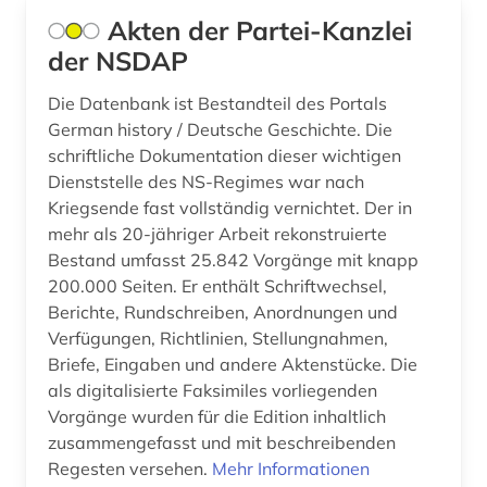
corpora (1)
Akten der Partei-Kanzlei
der NSDAP
cranach (1)
Die Datenbank ist Bestandteil des Portals
datenbank (1)
German history / Deutsche Geschichte. Die
datenbank genesis (1)
schriftliche Dokumentation dieser wichtigen
Dienststelle des NS-Regimes war nach
datensammlung (4)
Kriegsende fast vollständig vernichtet. Der in
mehr als 20-jähriger Arbeit rekonstruierte
datenschutz (1)
Bestand umfasst 25.842 Vorgänge mit knapp
200.000 Seiten. Er enthält Schriftwechsel,
datenschutzrecht (3)
Berichte, Rundschreiben, Anordnungen und
datensicherung (1)
Verfügungen, Richtlinien, Stellungnahmen,
Briefe, Eingaben und andere Aktenstücke. Die
datenverarbeitung (1)
als digitalisierte Faksimiles vorliegenden
Vorgänge wurden für die Edition inhaltlich
datenwirtschaft (1)
zusammengefasst und mit beschreibenden
ddr (2)
Regesten versehen.
Mehr Informationen