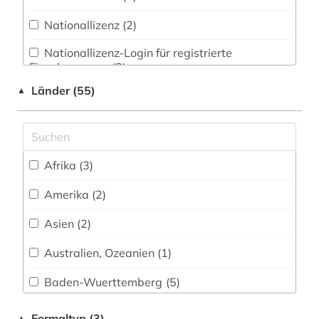
architekturpreis (1)
Nationallizenz (2)
archiv (5)
Nationallizenz-Login für registrierte
arzneibuch (2)
Einzelpersonen (3)
arzneimittel (1)
Länder (55)
▲
asien (1)
astrologie (1)
Afrika (3)
asyl (1)
Amerika (2)
asylrecht (1)
Asien (2)
atlas (6)
Australien, Ozeanien (1)
audiovisuelles material (1)
Baden-Wuerttemberg (5)
auflagenhöhe (1)
Baltikum (1)
Formaltyp (3)
▲