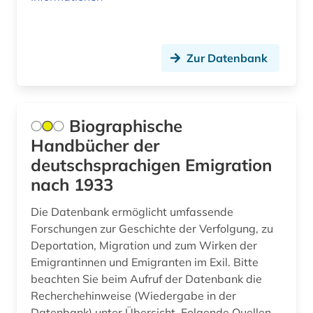
entartete kunst (2)
enteignung (3)
Zur Datenbank
entgeltordnung (1)
entnazifizierung (1)
Biographische
entscheidungen (2)
Handbücher der
entscheidungsammlung (1)
deutschsprachigen Emigration
entscheidungssammlung (12)
nach 1933
entschädigung (1)
Die Datenbank ermöglicht umfassende
Forschungen zur Geschichte der Verfolgung, zu
erbrecht (3)
Deportation, Migration und zum Wirken der
Emigrantinnen und Emigranten im Exil. Bitte
erbschaftsteuer- und schenkungsteuergesetz
(2)
beachten Sie beim Aufruf der Datenbank die
Recherchehinweise (Wiedergabe in der
erdwärmesonde (1)
Datenbank) unter Übersicht. Folgende Quellen