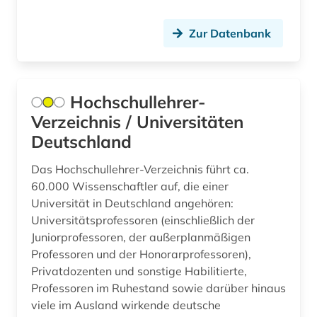
bildliche darstellung (2)
bildpostkarte (2)
Zur Datenbank
bildstock (1)
bildungspolitik (1)
Hochschullehrer-
Verzeichnis / Universitäten
bildungswesen (2)
Deutschland
biografie (15)
Das Hochschullehrer-Verzeichnis führt ca.
biographie (10)
60.000 Wissenschaftler auf, die einer
Universität in Deutschland angehören:
biologiestudium (1)
Universitätsprofessoren (einschließlich der
bodenfeuchte (1)
Juniorprofessoren, der außerplanmäßigen
Professoren und der Honorarprofessoren),
bonitätsprüfung (1)
Privatdozenten und sonstige Habilitierte,
Professoren im Ruhestand sowie darüber hinaus
bosnien und herzegowina (1)
viele im Ausland wirkende deutsche