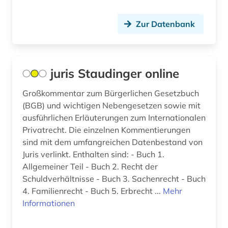
ehemalige deutsche gebiete (1)
Zur Datenbank
eingruppierung (3)
einheitlicher bewertungsmaßstab für
kassenärztliche leistung 2000 plus (1)
juris Staudinger online
einkommen (1)
Großkommentar zum Bürgerlichen Gesetzbuch
(BGB) und wichtigen Nebengesetzen sowie mit
einkommensteuergesetz (2)
ausführlichen Erläuterungen zum Internationalen
einkommensteuerrecht (1)
Privatrecht. Die einzelnen Kommentierungen
sind mit dem umfangreichen Datenbestand von
einrichtung (1)
Juris verlinkt. Enthalten sind: - Buch 1.
Allgemeiner Teil - Buch 2. Recht der
einwanderer (1)
Schuldverhältnisse - Buch 3. Sachenrecht - Buch
einwanderung (2)
4. Familienrecht - Buch 5. Erbrecht ...
Mehr
Informationen
elektroindustrie (1)