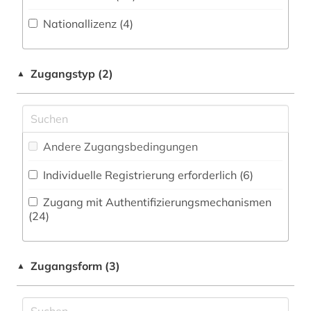
Zeitung (23
)
Militärwissenschaft (4)
Nationallizenz (4)
altkarte (1)
Zeitungs-, Zeitschriftenbibliographie (8
)
Musikwissenschaft (8)
amtliche bekanntmachung (1)
Natur- und Umweltschutz (11)
Zugangstyp (2)
▲
amtsblatt (1)
Pädagogik (19)
amtsgericht (1)
Philosophie (5)
amtsträger (1)
Andere Zugangsbedingungen
Physik (1)
anarchosyndikalismus (1)
Individuelle Registrierung erforderlich (6)
Politologie (43)
angestellter (1)
Zugang mit Authentifizierungsmechanismen
Psychologie (1)
(24)
anlagenbau (1)
Rechtswissenschaft (299)
anpassung (1)
Zugangsform (3)
▲
Romanistik (0)
anschrift (1)
Slavistik (1)
ansichtspostkarte (1)