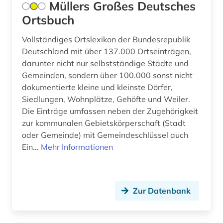
Müllers Großes Deutsches
bundesministerium (1)
Ortsbuch
bundesnotarordnung (1)
Vollständiges Ortslexikon der Bundesrepublik
bundesrecht (3)
Deutschland mit über 137.000 Ortseinträgen,
darunter nicht nur selbstständige Städte und
bundesregierung (3)
Gemeinden, sondern über 100.000 sonst nicht
dokumentierte kleine und kleinste Dörfer,
bundestag (3)
Siedlungen, Wohnplätze, Gehöfte und Weiler.
bundesverfassungsgericht (1)
Die Einträge umfassen neben der Zugehörigkeit
zur kommunalen Gebietskörperschaft (Stadt
bundesverfassungsgerichtsgesetz (1)
oder Gemeinde) mit Gemeindeschlüssel auch
Ein...
Mehr Informationen
bundesverwaltung (1)
bundesverwaltungsgericht (2)
bunker (1)
Zur Datenbank
bürgerfamilie (1)