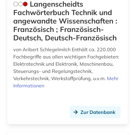
Technik (1)
Langenscheidts
Fachwörterbuch Technik und
Theologie und Religionswissenschaften (0)
angewandte Wissenschaften :
Werkstoffwissenschaften und
Französisch ; Französisch-
Fertigungstechnik (1)
Deutsch, Deutsch-Französisch
Wirtschaftswissenschaften (0)
von Aribert Schlegelmilch Enthält ca. 220.000
Wissenschaftskunde, Forschung, Hochschul-,
Fachbegriffe aus allen wichtigen Fachgebieten:
Museumswesen (0)
Elektrotechnik und Elektronik, Maschinenbau,
Steuerungs- und Regelungstechnik,
Verkehrstechnik, Werkstoffprüfung, u.v.m.
Mehr
Informationen
Zur Datenbank