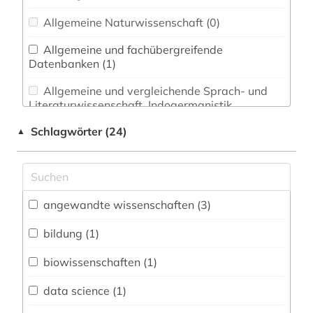
Allgemeine Naturwissenschaft (0)
Allgemeine und fachübergreifende
Datenbanken (1)
Allgemeine und vergleichende Sprach- und
Literaturwissenschaft. Indogermanistik.
Außereuropäische Sprachen und Literaturen (0)
Schlagwörter (24)
▲
Anglistik. Amerikanistik (0)
Archäologie (0)
Architektur, Bauingenieur- und
angewandte wissenschaften (3)
Vermessungswesen (0)
bildung (1)
Biologie, Biotechnologie (1)
biowissenschaften (1)
Buch- und Bibliothekswesen,
Informationswissenschaft (0)
data science (1)