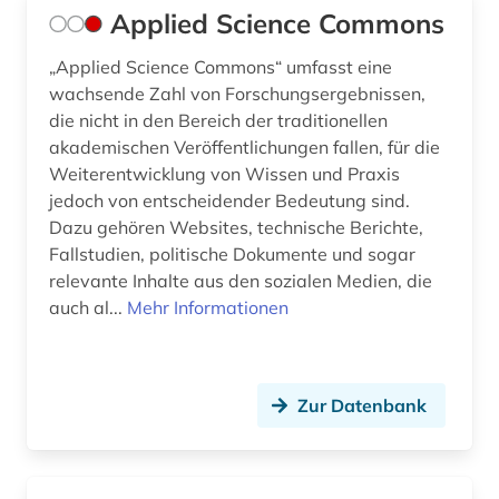
Applied Science Commons
Pädagogik (0)
„Applied Science Commons“ umfasst eine
Philosophie (0)
wachsende Zahl von Forschungsergebnissen,
die nicht in den Bereich der traditionellen
Physik (0)
akademischen Veröffentlichungen fallen, für die
Weiterentwicklung von Wissen und Praxis
Politologie (0)
jedoch von entscheidender Bedeutung sind.
Psychologie (0)
Dazu gehören Websites, technische Berichte,
Fallstudien, politische Dokumente und sogar
Rechtswissenschaft (0)
relevante Inhalte aus den sozialen Medien, die
auch al...
Mehr Informationen
Romanistik (0)
Slavistik (0)
Zur Datenbank
Soziologie (1)
Sport (0)