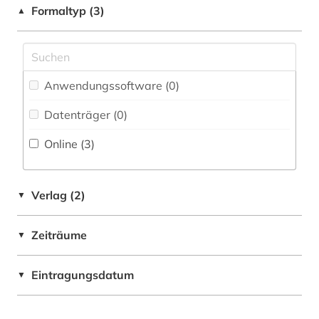
Formaltyp (3)
▲
Pädagogik (0)
Philosophie (0)
Physik (0)
Anwendungssoftware (0
)
Politologie (0)
Datenträger (0
)
Online (3
)
Psychologie (0)
Rechtswissenschaft (0)
Verlag (2)
▼
Romanistik (0)
Slavistik (0)
Zeiträume
▼
Soziologie (0)
Eintragungsdatum
▼
Sport (0)