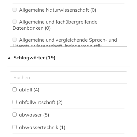
Allgemeine Naturwissenschaft (0)
Allgemeine und fachübergreifende
Datenbanken (0)
Allgemeine und vergleichende Sprach- und
Literaturwissenschaft. Indogermanistik.
Außereuropäische Sprachen und Literaturen (0)
Schlagwörter (19)
▲
Anglistik. Amerikanistik (0)
Archäologie (0)
Architektur, Bauingenieur- und
abfall (4)
Vermessungswesen (4)
abfallwirtschaft (2)
Biologie, Biotechnologie (0)
abwasser (8)
Buch- und Bibliothekswesen,
Informationswissenschaft (0)
abwassertechnik (1)