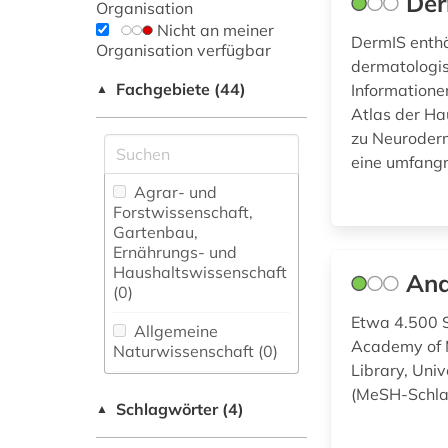
De
Organisation
Nicht an meiner
DermIS enthä
Organisation verfügbar
dermatologis
Fachgebiete (44)
Informatione
▲
Atlas der Ha
zu Neuroderm
eine umfangr
Agrar- und
Forstwissenschaft,
Gartenbau,
Ernährungs- und
Haushaltswissenschaft
Ana
(0)
Etwa 4.500 S
Allgemeine
Academy of M
Naturwissenschaft (0)
Library, Univ
Allgemeine und
(MeSH-Schlag
Schlagwörter (4)
fachübergreifende
▲
Datenbanken (0)