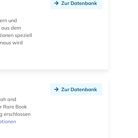
Zur Datenbank
ern und
n aus dem
ionen speziell
inaus wird
Zur Datenbank
nah and
er Rare Book
ig erschlossen
ationen