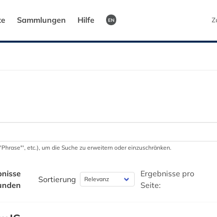
te
Sammlungen
Hilfe
Z
EN
 '"Phrase"', etc.), um die Suche zu erweitern oder einzuschränken.
bnisse
Ergebnisse pro
Sortierung
unden
Seite: