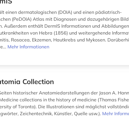
rmIS
lt einen dermatologischen (DOIA) und einen pädiatrisch-
chen (PeDOIA) Atlas mit Diagnosen und dazugehörigen Bild
n. Außerdem enthält DermIS Informationen und Abbildunge
utkrankheiten von Hebra (1856) und weitergehende Informat
itis, Rosacea, Ekzemen, Hautkrebs und Mykosen. Darüberh
e...
Mehr Informationen
tomia Collection
eiten historischer Anatomiedarstellungen der Jason A. Han
edicine collections in the history of medicine (Thomas Fish
ersity of Toronto). Die Illustrationen sind möglichst vollständ
wörter, Zeichentechnik, Künstler, Quelle usw.).
Mehr Inform