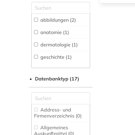
Allgemeine und
vergleichende Sprach-
und
abbildungen (2)
Literaturwissenschaft.
Indogermanistik.
anatomie (1)
Außereuropäische
Sprachen und
dermatologie (1)
Literaturen (0)
geschichte (1)
Anglistik.
Amerikanistik (0)
Datenbanktyp (17)
Archäologie (0)
▲
Architektur,
Bauingenieur- und
Vermessungswesen (0)
Address- und
Biologie,
Firmenverzeichnis (0
)
Biotechnologie (1)
Allgemeines
Buch- und
Auskunftmittel (0
)