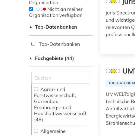
jur
Organisation
Nicht an meiner
juris Spectr
Organisation verfügbar
und wichtige 
Top-Datenbanken
relevanten Q
▲
professionel
Top-Datenbanken
Fachgebiete (44)
▲
UMW
TOP-DATENBA
Agrar- und
UMWELTdigita
Forstwissenschaft,
Gartenbau,
technische R
Ernährungs- und
Abfallwirtsc
Haushaltswissenschaft
Energiewirts
(48)
Strahlensch
Allgemeine