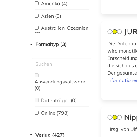
Sport (7)
Amerika (4)
akkreditierung (1)
Technik (62)
Asien (5)
akte (1)
Theologie und
Australien, Ozeanien
JUR
Religionswissenschaften
(3)
aktie (2)
(55)
Die Datenban
Formaltyp (3)
▲
Baden-
aktien (1)
wird monatli
Wuerttemberg (13)
Werkstoffwissenschaften
Entscheidung
aktuelles lexikon (1)
und Fertigungstechnik
Baltikum (4)
die sich aus
(45)
Der gesamte 
albrecht (2)
Bayern (21)
Informatione
Anwendungssoftware
allgemeine
Wirtschaftswissenschaften
(0
)
Belarus (3)
geschäftsbedingungen
(246)
(1)
Datenträger (0
)
Belgien (8)
allgemeines
Wissenschaftskunde,
Online (798
)
Berlin (12)
Nip
prozessrecht und
Forschung, Hochschul-,
zivilprozess (1)
Museumswesen (61)
Bosnien-
Hrsg. von Ul
Herzegowina (2)
allmende (1)
Verlag (427)
▼