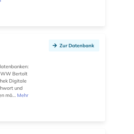
r
Zur Datenbank
tdatenbanken:
WWW Bertolt
hek Digitale
chwort und
en mö...
Mehr