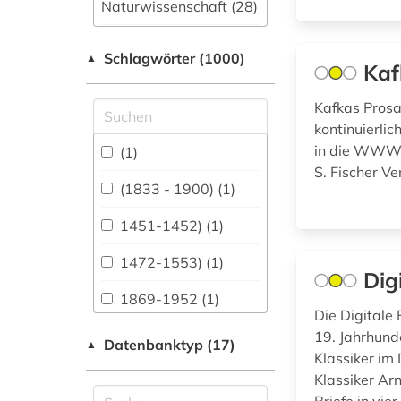
Naturwissenschaft (28)
Allgemeine und
Schlagwörter (1000)
fachübergreifende
▲
Kaf
Datenbanken (293)
Kafkas Pros
Allgemeine und
kontinuierli
vergleichende Sprach-
und
in die WWW-A
(1)
Literaturwissenschaft.
S. Fischer V
Indogermanistik.
(1833 - 1900) (1)
Außereuropäische
Sprachen und
1451-1452) (1)
Literaturen (61)
1472-1553) (1)
Anglistik.
Dig
Amerikanistik (6)
1869-1952 (1)
Die Digitale 
Archäologie (21)
1940-1944 (1)
19. Jahrhund
Datenbanktyp (17)
▲
Klassiker im
Architektur,
1940-1945 (1)
Bauingenieur- und
Klassiker Ar
Vermessungswesen