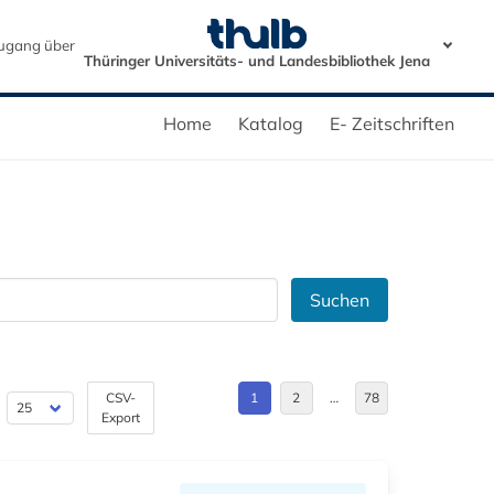
ugang über
Thüringer Universitäts- und Landesbibliothek Jena
Home
Katalog
E- Zeitschriften
Suchen
CSV-
1
2
…
78
Export