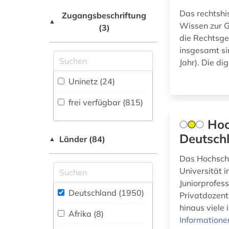
agrarkultur (1)
Natur- und
Netzwerk / VPN (10)
Das rechtshi
Umweltschutz (41)
Zugangsbeschriftung
agrarrecht (1)
▲
Wissen zur G
(3)
Shibboleth
Pädagogik (68)
die Rechtsge
agrarsektor (1)
Zugriff vor Ort
insgesamt si
Philosophie (23)
Jahr). Die di
agrarwirtschaft (1)
Physik (17)
Uninetz (24)
agrarwissenschaft
(1)
Politologie (85)
frei verfügbar (815)
ahnen (1)
Psychologie (31)
Hoc
ahnenforschung (1)
Deutsch
Länder (84)
Rechtswissenschaft
▲
(518)
akademie der künste
Das Hochschu
(1)
Romanistik (10)
Universität 
Juniorprofes
akademie der
Slavistik (11)
Deutschland (1950)
Privatdozent
wissenschaften (1)
hinaus viele
Soziologie (75)
Afrika (8)
akdademie der
Informatione
künste (1)