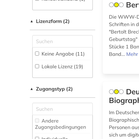
Forschungsdatenrepositorien
Ber
(8
)
Geowissenschaften
abschnitt 1 (2)
(30)
Die WWW-Dat
Disziplinäre
Lizenzform (2)
▲
abschnitt 2 (2)
Schriften in
Repositorien (4
Germanistik.
)
"Bertolt Bre
Niederlandistik.
abwasser (4)
Fachbibliographie
Skandinavistik (162)
Geburtstag" 
(139
)
Stücke 1 Ban
Geschichte (370)
abwasserabgabengesetz
Keine Angabe (11)
Band...
Mehr 
Faktendatenbank
(1)
(235
)
Geschichte der
Lokale Lizenz (19)
Pädagogik und des
abwassertechnik (1)
National-,
Bildungswesens (6)
Regionalbibliographie
abwassertechnische
(27
)
Zugangstyp (2)
▲
Deu
vereinigung (1)
Gesundheitswissenschaften
Biograph
Portal (211
)
(17)
abwassertechnologie
Sammlung Nicht-
Im Deutschen
Informatik (31)
(2)
Textueller-Materialien
Biographisch
Andere
(118
)
Klassische
Zugangsbedingungen
Personen aus
abzeichen (1)
Philologie.
sich um digi
Volltextdatenbank
Byzantinistik.