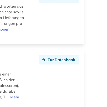
ichworten das
chichte sowie
n Lieferungen,
eferungen pro
ionen
n
Zur Datenbank
e einer
ßlich der
ofessoren),
ie darüber
 Ti...
Mehr