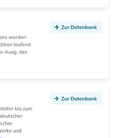
Zur Datenbank
tare werden
dition laufend
ka-Ausg. des
Zur Datenbank
elalter bis zum
 deutscher
tscher
 Werke und