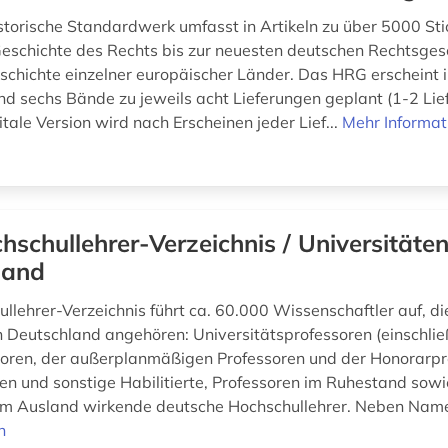
storische Standardwerk umfasst in Artikeln zu über 5000 St
eschichte des Rechts bis zur neuesten deutschen Rechtsges
schichte einzelner europäischer Länder. Das HRG erscheint i
nd sechs Bände zu jeweils acht Lieferungen geplant (1-2 Li
gitale Version wird nach Erscheinen jeder Lief...
Mehr Informat
hschullehrer-Verzeichnis / Universitäte
land
llehrer-Verzeichnis führt ca. 60.000 Wissenschaftler auf, di
in Deutschland angehören: Universitätsprofessoren (einschlie
soren, der außerplanmäßigen Professoren und der Honorarpr
en und sonstige Habilitierte, Professoren im Ruhestand sow
 im Ausland wirkende deutsche Hochschullehrer. Neben Name,
n