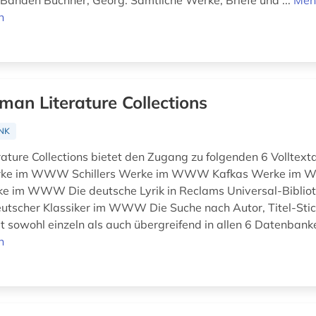
r Bänden Büchner, Georg: Sämtliche Werke, Briefe und ...
Meh
n
man Literature Collections
NK
ature Collections bietet den Zugang zu folgenden 6 Volltex
rke im WWW Schillers Werke im WWW Kafkas Werke im 
e im WWW Die deutsche Lyrik in Reclams Universal-Bibliot
eutscher Klassiker im WWW Die Suche nach Autor, Titel-Sti
st sowohl einzeln als auch übergreifend in allen 6 Datenbank
n