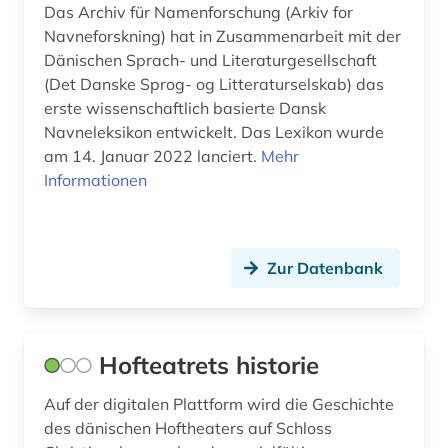
Das Archiv für Namenforschung (Arkiv for
seemann (1)
Navneforskning) hat in Zusammenarbeit mit der
Dänischen Sprach- und Literaturgesellschaft
seeschifffahrt (2)
(Det Danske Sprog- og Litteraturselskab) das
seeunfall (1)
erste wissenschaftlich basierte Dansk
Navneleksikon entwickelt. Das Lexikon wurde
sibirien (1)
am 14. Januar 2022 lanciert.
Mehr
Informationen
silkeborg (1)
skandinavien (7)
Zur Datenbank
skåne (1)
soldat (1)
sozialgeschichte (1)
Hofteatrets historie
sprachwissenschaft (15)
Auf der digitalen Plattform wird die Geschichte
des dänischen Hoftheaters auf Schloss
staatsbürgerschaft (1)