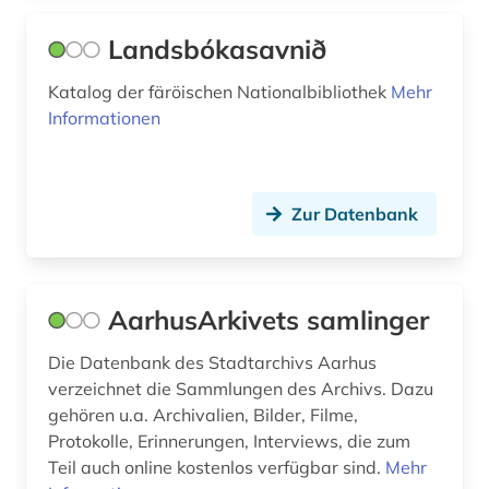
erinnerung (1)
Schweden (14)
Landsbókasavnið
erster weltkrieg (1)
Schweiz (3)
erzählung (1)
Katalog der färöischen Nationalbibliothek
Mehr
Informationen
Skandinavien (4)
esbjerg (4)
Spanien (3)
eskimo (1)
Zur Datenbank
Suedasien (1)
europa (2)
USA (2)
ferdinand salling (1)
AarhusArkivets samlinger
fernsehen (1)
fernsehsendung (1)
Die Datenbank des Stadtarchivs Aarhus
verzeichnet die Sammlungen des Archivs. Dazu
fid nordeuropa (2)
gehören u.a. Archivalien, Bilder, Filme,
Protokolle, Erinnerungen, Interviews, die zum
film (2)
Teil auch online kostenlos verfügbar sind.
Mehr