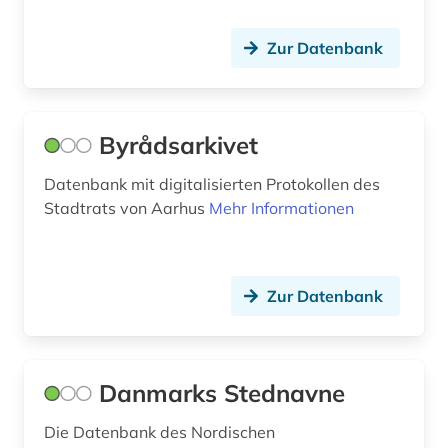
kommunalarchiv (1)
kommune (1)
Zur Datenbank
kopenhagen (20)
korpus (13)
Byrådsarkivet
krankenhaus (1)
Datenbank mit digitalisierten Protokollen des
kriminalstatistik (1)
Stadtrats von Aarhus
Mehr Informationen
kulturerbe (1)
kulturgeschichte (1)
Zur Datenbank
kunstgeschichte (1)
landwirtschaft (1)
Danmarks Stednavne
latein (4)
Die Datenbank des Nordischen