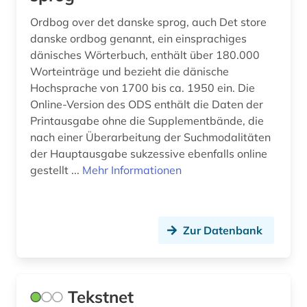
nachkriegszeit (1)
Ordbog over det danske sprog, auch Det store
nachlassprotokoll (2)
danske ordbog genannt, ein einsprachiges
dänisches Wörterbuch, enthält über 180.000
name (1)
Worteinträge und bezieht die dänische
Hochsprache von 1700 bis ca. 1950 ein. Die
namenkunde (1)
Online-Version des ODS enthält die Daten der
nationalbibliografie (1)
Printausgabe ohne die Supplementbände, die
nach einer Überarbeitung der Suchmodalitäten
nationalbibliothek (2)
der Hauptausgabe sukzessive ebenfalls online
gestellt ...
Mehr Informationen
natur (1)
nielsen (1)
nordeuropa (1)
Zur Datenbank
nordische staaten (1)
nordschleswig (1)
Tekstnet