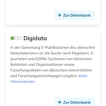
halland (1)
hamburg (1)
Zur Datenbank
handel (1)
handelsrecht (1)
Digidata
handschrift (1)
In der Sammlung E-Publikationen des dänischen
handwerker (1)
Nationalarchivs ist die Suche nach Registern, E-
Journalen und EDRM-Systemen von dänischen
hans christian andersen (1)
Behörden und Organisationen sowie
Forschungsdaten von dänischen Universitäten
haus (1)
und Forschungseinrichtungen möglich.
Mehr
holberg, ludvig | historiker; schriftsteller;
Informationen
dramatiker (1)
holte (1)
Zur Datenbank
hörfunksendung (1)