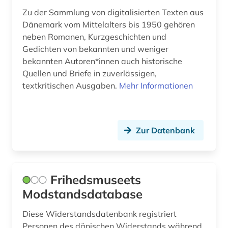
nordsjælland (1)
Zu der Sammlung von digitalisierten Texten aus
Dänemark vom Mittelalters bis 1950 gehören
norwegen (8)
neben Romanen, Kurzgeschichten und
norwegisch (4)
Gedichten von bekannten und weniger
bekannten Autoren*innen auch historische
nynorsk (1)
Quellen und Briefe in zuverlässigen,
textkritischen Ausgaben.
Mehr Informationen
odense (2)
ortsname (2)
Zur Datenbank
ostindien (2)
parlament (1)
person (1)
Frihedsmuseets
Modstandsdatabase
personenname (1)
Diese Widerstandsdatenbank registriert
petition (1)
Personen des dänischen Widerstands während