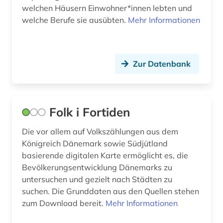
welchen Häusern Einwohner*innen lebten und
welche Berufe sie ausübten.
kalkmalerei (1)
Mehr Informationen
karte (2)
katalog (3)
Zur Datenbank
kaufmann (1)
kay larsen (1)
Folk i Fortiden
kirche (2)
Die vor allem auf Volkszählungen aus dem
kirchenbuch (3)
Königreich Dänemark sowie Südjütland
basierende digitalen Karte ermöglicht es, die
klima (1)
Bevölkerungsentwicklung Dänemarks zu
untersuchen und gezielt nach Städten zu
kolding (1)
suchen. Die Grunddaten aus den Quellen stehen
zum Download bereit.
Mehr Informationen
kolonie (1)