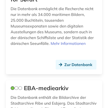
gemeinde (1)
Die Datenbank ermöglicht die Recherche nicht
genealogie (1)
nur in mehr als 34.000 maritimen Bildern,
25.000 Buchtiteln, tausenden
georg christian oeder (1)
Museumsexponaten sowie den digitalen
Ausstellungen des Museums, sondern auch in
geschichte (120)
der dänischen Schiffsliste und der Statistik der
geschichte 1721-1921 (1)
dänischen Seeunfälle.
Mehr Informationen
gesellschaft (1)
gesetz (1)
Zur Datenbank
gewerbe (1)
gilde (1)
EBA-mediearkiv
gladsakse (2)
Die Datenbank enthält die Bildarchive der
gladsaxe (1)
Stadtarchive Ribe und Esbjerg. Das Stadtarchiv