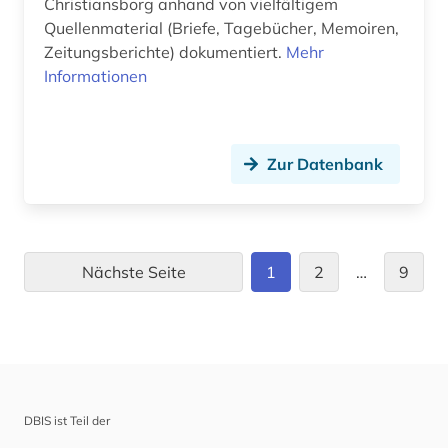
Christiansborg anhand von vielfältigem
stadtgeschichte (1)
Quellenmaterial (Briefe, Tagebücher, Memoiren,
Zeitungsberichte) dokumentiert.
Mehr
stadtplanung (1)
Informationen
stadtrat (2)
steinplastik (1)
Zur Datenbank
stenløse (1)
steuerliste (1)
Nächste Seite
steuermann (1)
1
2
…
9
stummfilm (1)
sønder tranders (1)
sønder årslev (1)
DBIS ist Teil der
søren kierkegaard (1)