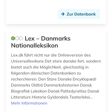
rechtschreibung (2)
Zur Datenbank
rechtswissenschaft (1)
regierung (1)
renaissance (1)
Lex – Danmarks
Nationalleksikon
ribe (1)
Lex.dk führt nicht nur die Onlineversion des
romanik (1)
Universallexikons Det store danske fort, sondern
rudersdal (1)
bietet auch die Möglichkeit, gleichzeitig in
folgenden dänischen Datenbanken zu
rune (1)
recherchieren: Den Store Danske Encyklopædi
Danmarks Oldtid Danmarkshistorien Dansk
saint croix (2)
Biografisk Leksikon Dansk Pattedyratlas Dansk
salling, herman | unternehmer (1)
Litteraturs Historie Gyldendals Teaterleksi...
Mehr Informationen
schallaufzeichnung (1)