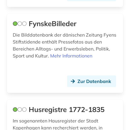
immigration (2)
FynskeBilleder
indien (1)
industrie (1)
Die Bilddatenbank der dänischen Zeitung Fyens
Stiftstidende enthält Pressefotos aus den
internationales recht (1)
Bereichen Alltags- und Erwerbsleben, Politik,
Sport und Kultur.
Mehr Informationen
internierungslager (1)
inventar (1)
Zur Datenbank
island (5)
isländisch (2)
johann adolph (1)
Husregistre 1772-1835
johanne hesbeck (1)
Im sogenannten Hausregister der Stadt
Kopenhagen kann recherchiert werden, in
jütland (1)