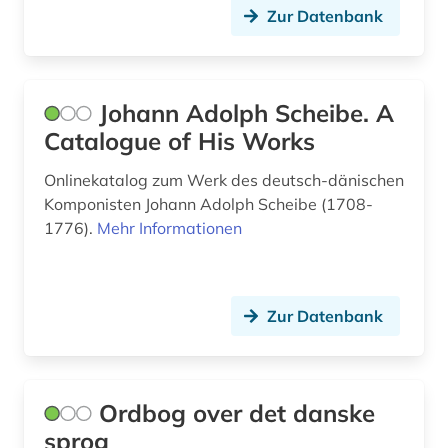
militär (1)
Zur Datenbank
minderheit (1)
ministerium (1)
Johann Adolph Scheibe. A
mission (1)
Catalogue of His Works
mittelalter (3)
Onlinekatalog zum Werk des deutsch-dänischen
Komponisten Johann Adolph Scheibe (1708-
mundart (1)
1776).
Mehr Informationen
musik (1)
musiktheorie (1)
Zur Datenbank
mythologie (1)
møn (1)
Ordbog over det danske
n.f.s. grundtvig (1)
sprog