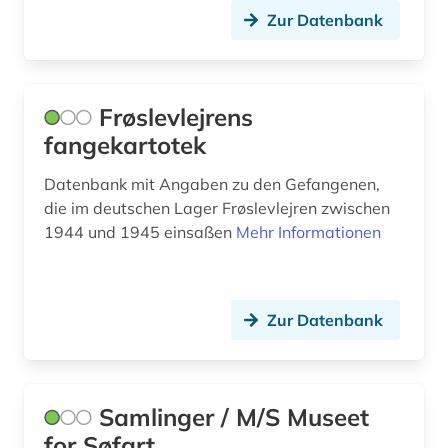
frau (2)
Zur Datenbank
frauenbewegung (2)
frederikshavn (1)
Frøslevlejrens
fremdwort (1)
fangekartotek
freskomalerei (1)
Datenbank mit Angaben zu den Gefangenen,
die im deutschen Lager Frøslevlejren zwischen
frøslevlejren (1)
1944 und 1945 einsaßen
Mehr Informationen
funde (1)
färöer (4)
Zur Datenbank
färöer-inseln (1)
färöisch (2)
Samlinger / M/S Museet
fünen (2)
for Søfart