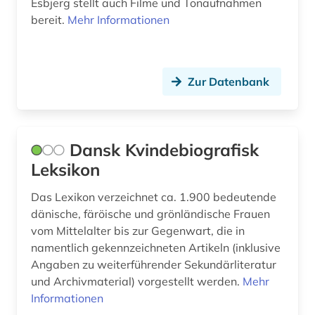
Esbjerg stellt auch Filme und Tonaufnahmen
grabdenkmal (1)
bereit.
Mehr Informationen
grabstein (1)
grafik (1)
Zur Datenbank
grenzgebiet (1)
großbrittanien (1)
Dansk Kvindebiografisk
grönland (12)
Leksikon
grönländisch (1)
Das Lexikon verzeichnet ca. 1.900 bedeutende
gug (1)
dänische, färöische und grönländische Frauen
vom Mittelalter bis zur Gegenwart, die in
gutshof (1)
namentlich gekennzeichneten Artikeln (inklusive
Angaben zu weiterführender Sekundärliteratur
h.f. grandjean (1)
und Archivmaterial) vorgestellt werden.
Mehr
h.s.a. nygård (2)
Informationen