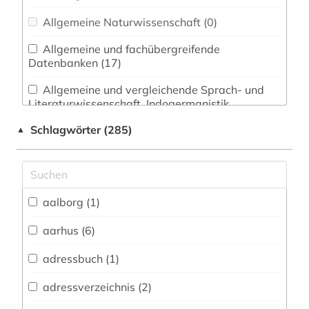
Allgemeine Naturwissenschaft (0)
Allgemeine und fachübergreifende
Datenbanken (17)
Allgemeine und vergleichende Sprach- und
Literaturwissenschaft. Indogermanistik.
Außereuropäische Sprachen und Literaturen (21)
Schlagwörter (285)
▲
Anglistik. Amerikanistik (0)
Archäologie (4)
Architektur, Bauingenieur- und
aalborg (1)
Vermessungswesen (4)
aarhus (6)
Biologie, Biotechnologie (1)
adressbuch (1)
Buch- und Bibliothekswesen,
Informationswissenschaft (1)
adressverzeichnis (2)