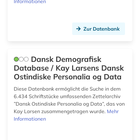
Informationen
finnisch (2)
finnland (5)
firma (1)
Zur Datenbank
firmeninformation (1)
flensburg (1)
Dansk Demografisk
flugbild (1)
Database / Kay Larsens Dansk
Ostindiske Personalia og Data
flugblatt (1)
Diese Datenbank ermöglicht die Suche in dem
fotografie (1)
6.434 Schriftstücke umfassenden Zettelarchiv
”Dansk Ostindiske Personalia og Data”, das von
franckesche stiftungen (1)
Kay Larsen zusammengetragen wurde.
Mehr
frankreich (1)
Informationen
französisch (1)