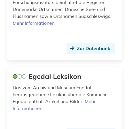
laut (1)
Forschungsinstituts beinhaltet die Register
Dänemarks Ortsnamen, Dänische See- und
lexikon (1)
Flussnamen sowie Ortsnamen Südschleswigs.
Mehr Informationen
literatur (2)
literaturgeschichte (2)
Zur Datenbank
logbuch (1)
marineschifffahrt (1)
massenmedien (1)
Egedal Leksikon
medienwissenschaft (1)
Das vom Archiv und Museum Egedal
herausgegebene Lexikon über die Kommune
melchior, lauritz | musiker; sänger; tenor
&lt;sänger&gt;; opernsänger; opernsänger;
Egedal enthält Artikel und Bilder.
Mehr
sänger (1)
Informationen
meldeblatt (1)