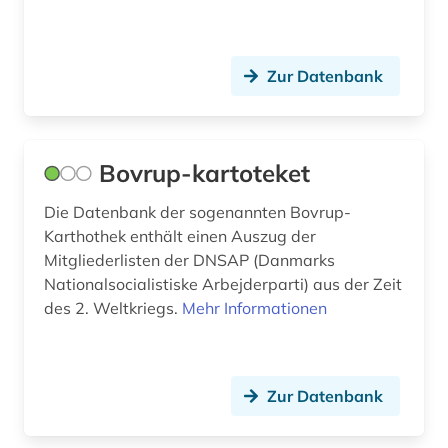
Monaco (1)
dokumentarfilm (1)
Niederlande (2)
Zur Datenbank
dänemark (153)
Nordamerika (2)
dänisch (29)
Norwegen (14)
dänisch-hallische mission (1)
Bovrup-kartoteket
Oesterreich (4)
egedal kommune (1)
Die Datenbank der sogenannten Bovrup-
Karthothek enthält einen Auszug der
Ostasien (1)
eheschließung (1)
Mitgliederlisten der DNSAP (Danmarks
Osteuropa (2)
Nationalsocialistiske Arbejderparti) aus der Zeit
einwanderung (1)
des 2. Weltkriegs.
Mehr Informationen
Polen (1)
eisenbahn (1)
Portugal (3)
emanuel jensen sejr (1)
Zur Datenbank
Russland, Sowjetunion (2)
englisch (1)
Schleswig-Holstein (1)