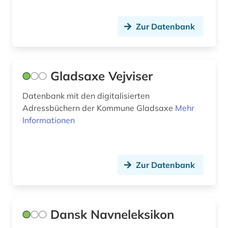
scheibe (1)
Zur Datenbank
scheidung (1)
schiffer (1)
schifffahrtsweg (1)
Gladsaxe Vejviser
schleswig (1)
Datenbank mit den digitalisierten
Adressbüchern der Kommune Gladsaxe
Mehr
schloss christiansborg (kopenhagen) (1)
Informationen
schrift (1)
schule (1)
Zur Datenbank
schweden (5)
schwedisch (7)
Dansk Navneleksikon
seeland (1)