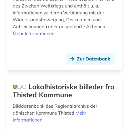
plakat (1)
des Zweiten Weltkriegs und enthält u. a.
Informationen zu deren Verbindung mit der
polarexpedition (1)
Widerstandsbewegung, Decknamen und
Aufzeichnungen über ausgeführte Aktionen.
politik (1)
Mehr Informationen
polizeibericht (1)
polizeiwesen (1)
Zur Datenbank
portal (1)
portrait (1)
Lokalhistoriske billeder fra
protokoll (1)
Thisted Kommune
quelle (5)
Bilddatenbank des Regionalarchivs der
radio (1)
dänischen Kommune Thisted
Mehr
Informationen
recht (1)