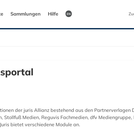
te
Sammlungen
Hilfe
Zu
EN
tsportal
tionen der juris Allianz bestehend aus den Partnerverlagen D
hm, Stollfuß Medien, Reguvis Fachmedien, dfv Mediengruppe,
uris bietet verschiedene Module an.