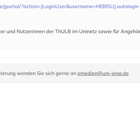
de/jportal/?action=JLoginUser&username=HEBISUJ.autologin
utzer und Nutzerinnen der ThULB im Uninetz sowie für Angehö
zierung wenden Sie sich gerne an
emedien@uni-jena.de