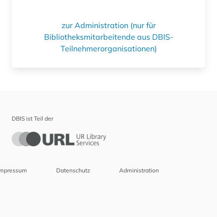
zur Administration (nur für
Bibliotheksmitarbeitende aus DBIS-
Teilnehmerorganisationen)
DBIS ist Teil der
Impressum
Datenschutz
Administration