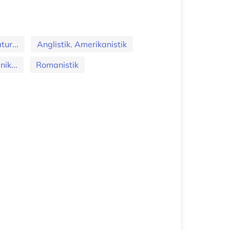
ur...
Anglistik. Amerikanistik
ik...
Romanistik