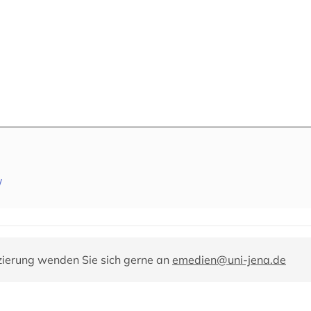
/
zierung wenden Sie sich gerne an
emedien@uni-jena.de