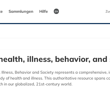
te
Sammlungen
Hilfe
Zu
EN
ealth, illness, behavior, and
Illness, Behavior and Society represents a comprehensive, in
tudy of health and illness. This authoritative resource spans 
lth in our globalized, 21st-century world.