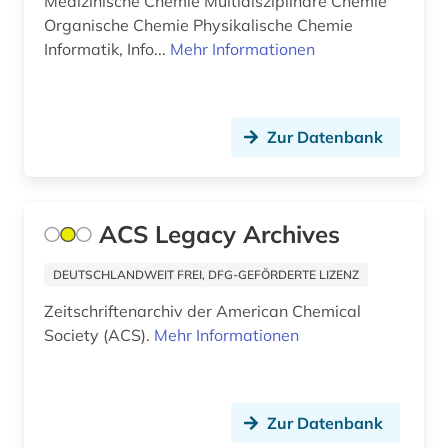
Medizinische Chemie Multidisziplinäre Chemie
bio-basierte kunststoffe (1)
Organische Chemie Physikalische Chemie
Informatik, Info...
Mehr Informationen
bio-basierte verbundwerkstoffe (1)
bioassay (1)
Zur Datenbank
biochemie (15)
biochemische labormethoden (1)
biochemische methode (1)
ACS Legacy Archives
biodiversität (12)
DEUTSCHLANDWEIT FREI, DFG-GEFÖRDERTE LIZENZ
biodiversitätsforschung (1)
Zeitschriftenarchiv der American Chemical
Society (ACS).
Mehr Informationen
bioenergie (1)
bioengineer (1)
Zur Datenbank
bioethik (5)