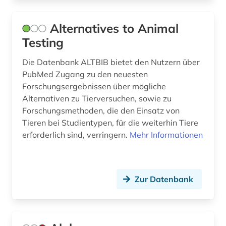
ebook (2)
edition (1)
Alternatives to Animal
Testing
edward s. morse (1)
Die Datenbank ALTBIB bietet den Nutzern über
edward sylvester morse (1)
PubMed Zugang zu den neuesten
Forschungsergebnissen über mögliche
einbruchsicherung (1)
Alternativen zu Tierversuchen, sowie zu
einführung (1)
Forschungsmethoden, die den Einsatz von
Tieren bei Studientypen, für die weiterhin Tiere
einheiten (1)
erforderlich sind, verringern.
Mehr Informationen
eis (1)
ejournals (1)
Zur Datenbank
ektotrophe mykorrhiza (1)
electronic lab notebook (1)