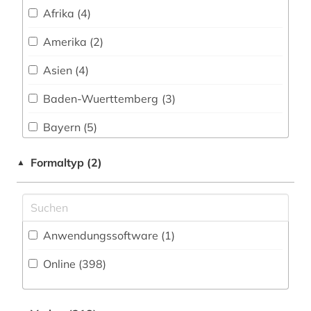
antarktis (4)
Fertigungstechnik (123)
Afrika (4)
Wirtschaftswissenschaften (71)
anthropogene klimaänderung (1)
Amerika (2)
Wissenschaftskunde, Forschung, Hochschul-,
anthropologie (3)
Asien (4)
Museumswesen (21)
antibiotikaresistenz (1)
Baden-Wuerttemberg (3)
antike (1)
Bayern (5)
antikörper (1)
China (1)
Formaltyp (2)
▲
apis (1)
Daenemark (1)
aquakultur (10)
Deutschland (63)
Anwendungssoftware (1
)
aquaristik (1)
Europa (14)
Online (398
)
aquatisches ökosystem (2)
Großbritannien (3)
arabidopsis thaliana (1)
Hessen (1)