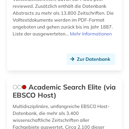
reviewed. Zusätzlich enthält die Datenbank
automatisierung (1)
Abstracts zu mehr als 13.800 Zeitschriften. Die
Volltextdokumente werden im PDF-Format
automatisierungstechnik (1)
angeboten und gehen zurück bis ins Jahr 1887.
baden-württemberg (2)
Liste der ausgewerteten...
Mehr Informationen
baden-württemberg. landesversorgungsamt
baden-württemberg (1)
Zur Datenbank
bakterien (2)
bakteriologie (2)
bau (1)
Academic Search Elite (via
EBSCO Host)
baum (4)
Multidisziplinäre, umfangreiche EBSCO Host-
baumkrankheiten (1)
Datenbank, die mehr als 3.400
wissenschaftliche Zeitschriften aller
baumschäden (1)
Fachgebiete auswertet. Circa 2.100 dieser