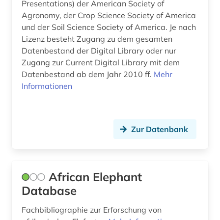
Presentations) der American Society of
biomaterial (1)
Agronomy, der Crop Science Society of America
und der Soil Science Society of America. Je nach
biomathematik (1)
Lizenz besteht Zugang zu dem gesamten
Datenbestand der Digital Library oder nur
biomedizin (15)
Zugang zur Current Digital Library mit dem
biomolekül (1)
Datenbestand ab dem Jahr 2010 ff.
Mehr
Informationen
bionik (1)
biophysik (1)
Zur Datenbank
biopolymere (1)
biosicherheit (1)
biosphärenreservat rhön (1)
African Elephant
Database
biostatistik (1)
Fachbibliographie zur Erforschung von
biotechnologie (21)