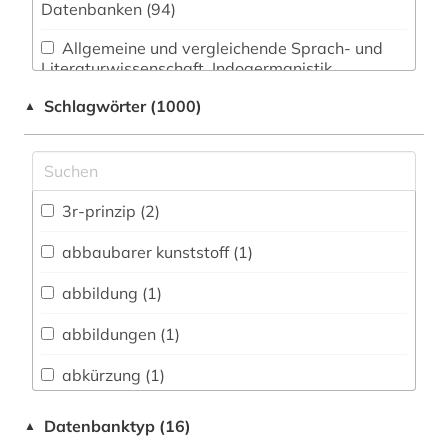
Datenbanken (94)
Allgemeine und vergleichende Sprach- und
Literaturwissenschaft. Indogermanistik.
Außereuropäische Sprachen und Literaturen (38)
Schlagwörter (1000)
▲
Anglistik. Amerikanistik (23)
Archäologie (18)
Architektur, Bauingenieur- und
3r-prinzip (2)
Vermessungswesen (79)
abbaubarer kunststoff (1)
Biologie, Biotechnologie (926)
abbildung (1)
Buch- und Bibliothekswesen,
Informationswissenschaft (15)
abbildungen (1)
Chemie und Pharmazie (305)
abkürzung (1)
Elektrotechnik, Elektronik, Nachrichtentechnik
abraham geiger kolle (1)
Datenbanktyp (16)
▲
(101)