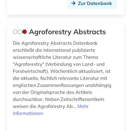
Zur Datenbank
bürokommunikation (1)
campbell (1)
Agroforestry Abstracts
cd-rom (2)
Die Agroforestry Abstracts Datenbank
cell biology (1)
erschließt die international publizierte
wissenschaftliche Literatur zum Thema
cellulosechemie (1)
"Agroforestry" (Verbindung von Land- und
cephalopoda (1)
Forstwirtschaft). Wöchentlich aktualisiert, ist
die aktuelle, fachlich relevante Literatur mit
charles (1)
englischen Zusammenfassungen unabhängig
von der Originalsprache des Artikels
charles (1809-1882) (1)
durchsuchbar. Neben Zeitschriftenartikeln
chemical apparatus (1)
weisen die Agroforestry Ab...
Mehr
Informationen
chemical engineering - equipment and
supplies (1)