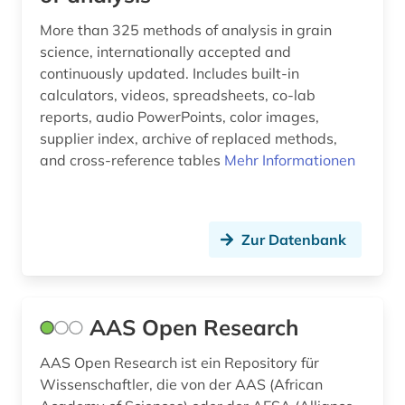
art (3)
Ungarn (1)
More than 325 methods of analysis in grain
science, internationally accepted and
arten von lebensräumen (1)
continuously updated. Includes built-in
calculators, videos, spreadsheets, co-lab
artenbestimmung (1)
reports, audio PowerPoints, color images,
artenreichtum (4)
supplier index, archive of replaced methods,
and cross-reference tables
Mehr Informationen
artenschutz (6)
artenvielfalt (2)
Zur Datenbank
artificial life (1)
arzneimittel (4)
arzneimittelrezeptor (1)
AAS Open Research
arzneipflanzen (1)
AAS Open Research ist ein Repository für
Wissenschaftler, die von der AAS (African
asiatische studien (1)