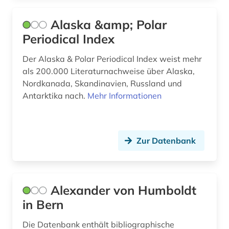
chemorezeption (1)
Alaska &amp; Polar
china (5)
Periodical Index
chromatographie (3)
Der Alaska & Polar Periodical Index weist mehr
als 200.000 Literaturnachweise über Alaska,
chromosom (1)
Nordkanada, Skandinavien, Russland und
chromosomenzahl (1)
Antarktika nach.
Mehr Informationen
circuit (1)
cochrane collaboration (1)
Zur Datenbank
cognitive neuroscience (1)
coleoptera (1)
Alexander von Humboldt
components (1)
in Bern
computerlinguistik (3)
Die Datenbank enthält bibliographische