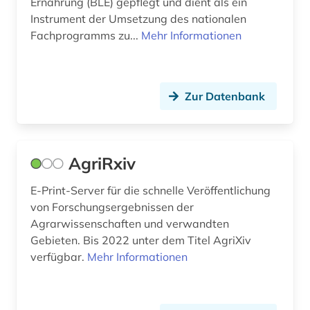
Ernährung (BLE) gepflegt und dient als ein
Instrument der Umsetzung des nationalen
botanischer garten (3)
Fachprogramms zu...
Mehr Informationen
brandschutz (1)
brauerei (3)
Zur Datenbank
brauereiwesen (1)
brauwissenschaft (1)
AgriRxiv
brief (3)
E-Print-Server für die schnelle Veröffentlichung
briefsammlung (1)
von Forschungsergebnissen der
bryophyten (1)
Agrarwissenschaften und verwandten
Gebieten. Bis 2022 unter dem Titel AgriXiv
buchbestand (1)
verfügbar.
Mehr Informationen
buchhandel (1)
böhmerwald (1)