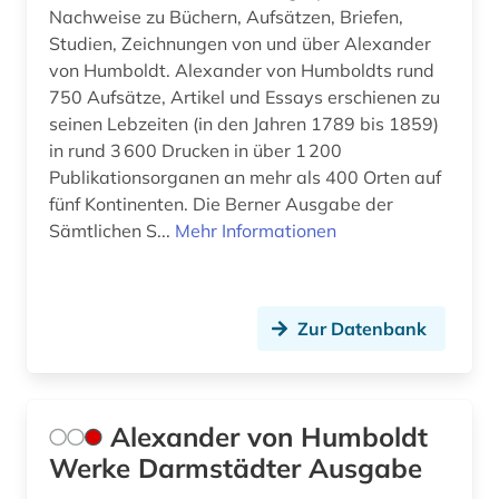
Nachweise zu Büchern, Aufsätzen, Briefen,
computing &amp; processing (1)
Studien, Zeichnungen von und über Alexander
controlling (1)
von Humboldt. Alexander von Humboldts rund
750 Aufsätze, Artikel und Essays erschienen zu
corona (1)
seinen Lebzeiten (in den Jahren 1789 bis 1859)
in rund 3 600 Drucken in über 1 200
corona-virus (1)
Publikationsorganen an mehr als 400 Orten auf
fünf Kontinenten. Die Berner Ausgabe der
corpus (1)
Sämtlichen S...
Mehr Informationen
covid-19 (4)
cytologie (8)
Zur Datenbank
darwin (1)
darwin, charles | naturwissenschaftler;
biologe; geologe (1)
Alexander von Humboldt
data mining (1)
Werke Darmstädter Ausgabe