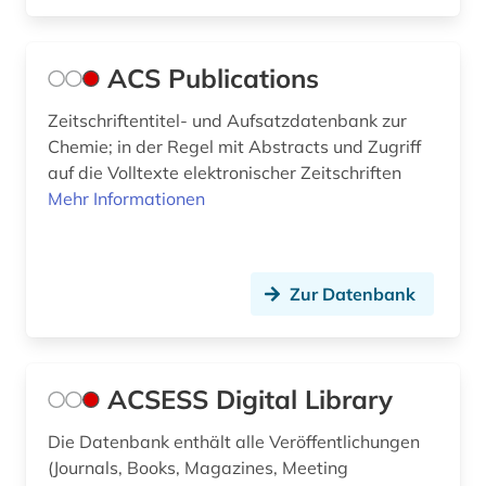
biogeographie (2)
biografie (3)
ACS Publications
biographie (1)
Zeitschriftentitel- und Aufsatzdatenbank zur
Chemie; in der Regel mit Abstracts und Zugriff
bioinformatik (9)
auf die Volltexte elektronischer Zeitschriften
Mehr Informationen
bioingenieurwesen (2)
biologie (106)
biologiestudium (1)
Zur Datenbank
biologieunterricht (1)
biologische arbeitsstoffe (1)
ACSESS Digital Library
biologische ozeanographie (1)
Die Datenbank enthält alle Veröffentlichungen
(Journals, Books, Magazines, Meeting
biologisches lebensmittel (1)