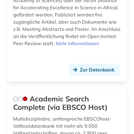
Academy of Sciences) oder der AESA (Alliance
for Accelerating Excellence in Science in Africa)
astrobiologie (1)
gefördert werden. Publiziert werden frei
astronomie (5)
zugängliche Artikel, aber auch Dokumente wie
z.B. Meeting Abstracts und Poster. Im Anschluss
astrophysik (3)
an die Veröffentlichung findet ein Open Invited
Peer Review statt.
Mehr Informationen
atlas (7)
atmosphäre (1)
audiovisuelle medien (2)
Zur Datenbank
aufsatz (1)
aufsatzdatenbank (1)
Academic Search
Complete (via EBSCO Host)
aufsatzsammlung (1)
ausbildung (1)
Multidisziplinäre, umfangreiche EBSCOhost-
Volltextdatenbank mit mehr als 9.000
ausgestorbene (1)
Volltextzeitschriften, davon ca. 7.800 peer