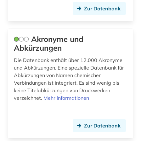
chemie (253)
Zur Datenbank
chemie-ingenieurwesen (2)
chemikalie (2)
Akronyme und
chemikalien und färbemittel (1)
Abkürzungen
chemische formel (1)
Die Datenbank enthält über 12.000 Akronyme
und Abkürzungen. Eine spezielle Datenbank für
chemische industrie (1)
Abkürzungen von Namen chemischer
chemische ozeanographie (1)
Verbindungen ist integriert. Es sind wenig bis
keine Titelabkürzungen von Druckwerken
chemische reaktion (3)
verzeichnet.
Mehr Informationen
chemische struktur (1)
chemische verbindungen (3)
Zur Datenbank
chemischer apparatebau (1)