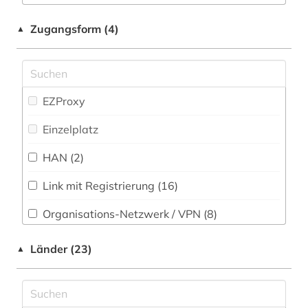
anatomie (15)
Physik (130)
Zugangsform (4)
▲
and criticism (1)
Politologie (40)
angewandte chemie (1)
Psychologie (80)
angewandte mathematik (1)
EZProxy
Rechtswissenschaft (47)
angewandte mikrobiologie (1)
Einzelplatz
Romanistik (18)
angewandte wissenschaften (1)
HAN (2)
Slavistik (15)
anglistik (1)
Link mit Registrierung (16)
Soziologie (61)
anlagenbau (1)
Organisations-Netzwerk / VPN (8)
Sport (33)
anlagentechnik (1)
Shibboleth (1)
Länder (23)
▲
Technik (137)
anorganische chemie (1)
Zugriff vor Ort
Theologie und Religionswissenschaften (25)
antarktika (2)
Werkstoffwissenschaften und