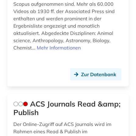
Scopus aufgenommen sind. Mehr als 60.000
beschränkung (1)
Videos ab 1930 ff. der Associated Press sind
bestimmung (2)
enthalten und werden prominent in der
Ergebnisliste angezeigt und monatlich
bestimmungsbuch (2)
aktualisiert. Abgedeckte Disziplinen: Animal
science, Anthropology, Astronomy, Biology,
bestäubungsökologie (1)
Chemist...
Mehr Informationen
betriebssicherheit (1)
betriebswirtschaftslehre (1)
Zur Datenbank
bezeichnung (1)
bibliografie (47)
ACS Journals Read &amp;
bibliographie (4)
Publish
bibliothek (1)
Der Online-Zugriff auf ACS Journals wird im
bibliotheksbestand (1)
Rahmen eines Read & Publish im