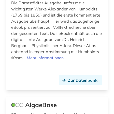
datenaustausch (1)
Die Darmstädter Ausgabe umfasst die
wichtigsten Werke Alexander von Humboldts
datensammlung (4)
(1769 bis 1859) und ist die erste kommentierte
demographie (1)
Ausgabe überhaupt. Hier wird das zugehörige
eBook präsentiert zur Volltextrecherche über
dendrologie (1)
den gesamten Text. Das eBook enthält auch die
digitalisierte Ausgabe von ›Dr. Heinrich
design (1)
Berghaus’ Physikalischer Atlas‹. Dieser Atlas
entstand in enger Abstimmung mit Humboldts
design history (1)
›Kosm...
Mehr Informationen
designregister (1)
desinfektionsmittel (1)
Zur Datenbank
deutsch (7)
deutschland (16)
AlgaeBase
devices &amp; systems (1)