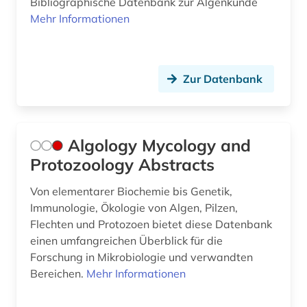
Bibliographische Datenbank zur Algenkunde
diagnose (1)
Mehr Informationen
diagnostik (1)
diebstahlsicherung (1)
Zur Datenbank
dienstleistung (1)
digitalisierung (2)
Algology Mycology and
din-en-iso-norm (1)
Protozoology Abstracts
din-iso-norm (1)
Von elementarer Biochemie bis Genetik,
din-norm (4)
Immunologie, Ökologie von Algen, Pilzen,
Flechten und Protozoen bietet diese Datenbank
discovery service (1)
einen umfangreichen Überblick für die
discovery system (1)
Forschung in Mikrobiologie und verwandten
Bereichen.
Mehr Informationen
dns (5)