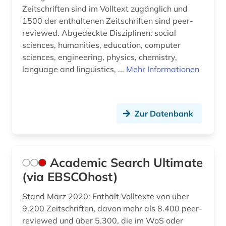
baumschädlinge (1)
Zeitschriften sind im Volltext zugänglich und
1500 der enthaltenen Zeitschriften sind peer-
bayern (4)
reviewed. Abgedeckte Disziplinen: social
sciences, humanities, education, computer
bedarfsgegenstand (1)
sciences, engineering, physics, chemistry,
bedecksamer (2)
language and linguistics, ...
Mehr Informationen
bedecktsamer (1)
bedrohte (1)
Zur Datenbank
bedrohte pflanzen (2)
bedrohte tiere (2)
Academic Search Ultimate
berechnung (4)
(via EBSCOhost)
bergbau (2)
Stand März 2020: Enthält Volltexte von über
9.200 Zeitschriften, davon mehr als 8.400 peer-
beschaffung (1)
reviewed und über 5.300, die im WoS oder