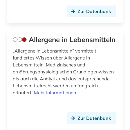
dns-sequenz (3)
Zur Datenbank
dokumentenserver (3)
droge (2)
drogen (1)
Allergene in Lebensmitteln
druckindustrie (1)
„Allergene in Lebensmitteln“ vermittelt
fundiertes Wissen über Allergene in
duftstoff (1)
Lebensmitteln. Medizinisches und
ernährungsphysiologischen Grundlagenwissen
dvd-rom (1)
als auch die Analytik und das entsprechende
dynamik des ozeanbodens (1)
Lebensmittelrecht werden umfangreich
erläutert.
Mehr Informationen
düngemittel (1)
e-book (5)
Zur Datenbank
e-learning (6)