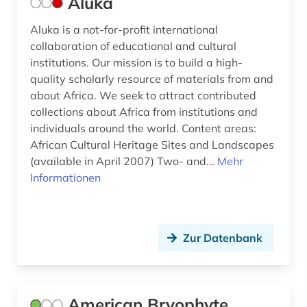
Aluka
elektrochemie (3)
Aluka is a not-for-profit international
elektrofahrzeug (1)
collaboration of educational and cultural
institutions. Our mission is to build a high-
elektronik (3)
quality scholarly resource of materials from and
elektronische zeitschrift (9)
about Africa. We seek to attract contributed
collections about Africa from institutions and
elektronisches buch (55)
individuals around the world. Content areas:
African Cultural Heritage Sites and Landscapes
elektrophorese (2)
(available in April 2007) Two- and...
Mehr
elektrotechnik (8)
Informationen
elementarpartikel (1)
elktrotechnik (1)
Zur Datenbank
eln (1)
endokrinologie (2)
American Bryophyte