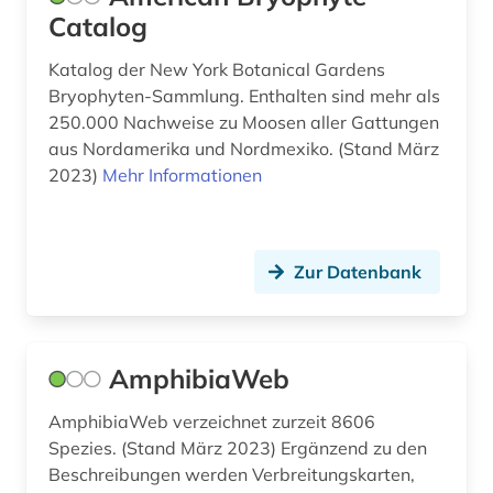
energieforschung (2)
Catalog
energietechnik (3)
Katalog der New York Botanical Gardens
Bryophyten-Sammlung. Enthalten sind mehr als
energieversorgung (1)
250.000 Nachweise zu Moosen aller Gattungen
aus Nordamerika und Nordmexiko. (Stand März
energy (1)
2023)
Mehr Informationen
engineering (1)
engineering profession (1)
Zur Datenbank
englisch (8)
entomologie (9)
AmphibiaWeb
entwicklung (1)
AmphibiaWeb verzeichnet zurzeit 8606
enzyklopädie (14)
Spezies. (Stand März 2023) Ergänzend zu den
enzym (6)
Beschreibungen werden Verbreitungskarten,