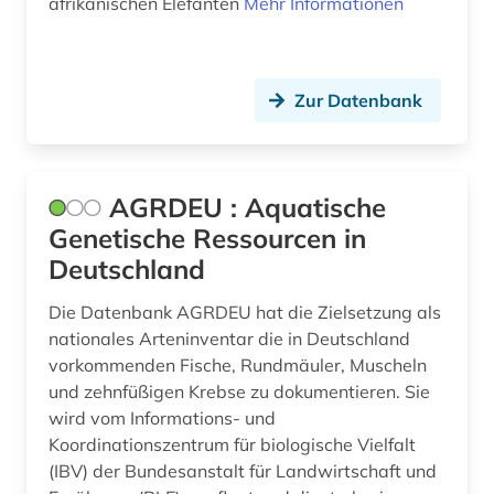
afrikanischen Elefanten
Mehr Informationen
biotopschutz (1)
biowissenschaften (20)
Zur Datenbank
blüte (1)
blütenpflanze (1)
AGRDEU : Aquatische
bodenanalyse (1)
Genetische Ressourcen in
bodenkunde (5)
Deutschland
bodenschutz (1)
Die Datenbank AGRDEU hat die Zielsetzung als
nationales Arteninventar die in Deutschland
bodenuntersuchung (1)
vorkommenden Fische, Rundmäuler, Muscheln
und zehnfüßigen Krebse zu dokumentieren. Sie
bodenökologie (1)
wird vom Informations- und
botanik (36)
Koordinationszentrum für biologische Vielfalt
(IBV) der Bundesanstalt für Landwirtschaft und
botanische nomenklatur (2)