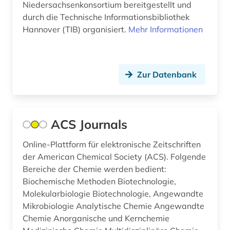
Niedersachsenkonsortium bereitgestellt und
bibliothekskatalog plus (1)
durch die Technische Informationsbibliothek
Hannover (TIB) organisiert.
bibliothekswesen (1)
Mehr Informationen
bibliothekswesen: biologie (1)
bibliothekswesen: medizin (1)
Zur Datenbank
biblische studien (1)
biene (2)
ACS Journals
bierherstellung (1)
Online-Plattform für elektronische Zeitschriften
bilder (1)
der American Chemical Society (ACS). Folgende
Bereiche der Chemie werden bedient:
bildgebendes verfahren (1)
Biochemische Methoden Biotechnologie,
Molekularbiologie Biotechnologie, Angewandte
bildverarbeitung (2)
Mikrobiologie Analytische Chemie Angewandte
Chemie Anorganische und Kernchemie
binnengewässer (1)