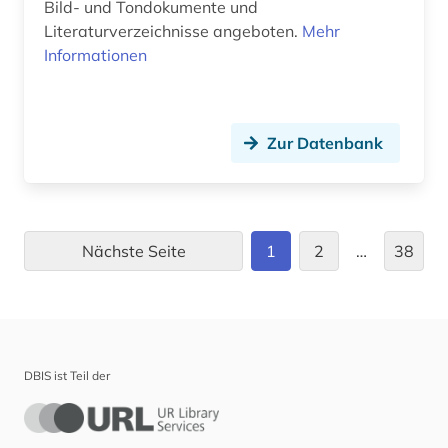
Bild- und Tondokumente und
enzyme (1)
Literaturverzeichnisse angeboten.
Mehr
Informationen
enzymkatalyse (2)
enzymsubstrat (1)
enzymtechnologie (1)
Zur Datenbank
epidemie (1)
epidemiologie (1)
Nächste Seite
1
2
…
38
epigenetik (1)
erdwissenschaften (1)
ergotherapie (1)
DBIS ist Teil der
erkenntnistheorie (1)
ernährung (7)