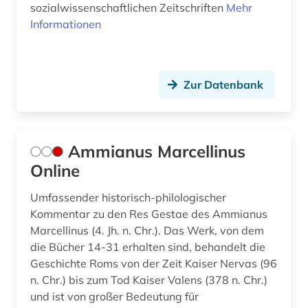
sozialwissenschaftlichen Zeitschriften
Mehr
Informationen
geschichtsschreibung (5)
grammatik (4)
gregorius nyssenus (1)
Zur Datenbank
gregorius, nyssenus | bischof (1)
griechenland (5)
Ammianus Marcellinus
Online
griechenland (2)
griechenland (altertum) (7)
Umfassender historisch-philologischer
Kommentar zu den Res Gestae des Ammianus
griechenland <altertum> (4)
Marcellinus (4. Jh. n. Chr.). Das Werk, von dem
die Bücher 14-31 erhalten sind, behandelt die
griechenland altertum (4)
Geschichte Roms von der Zeit Kaiser Nervas (96
n. Chr.) bis zum Tod Kaiser Valens (378 n. Chr.)
griechisch (40)
und ist von großer Bedeutung für