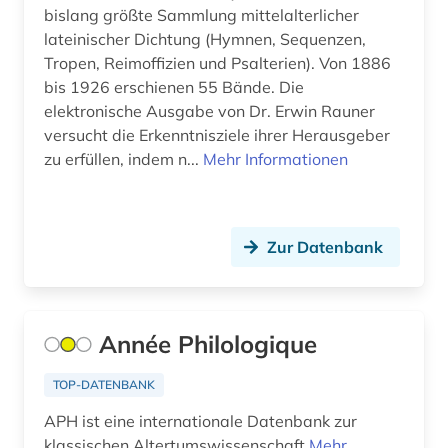
immanuel (1)
bislang größte Sammlung mittelalterlicher
lateinischer Dichtung (Hymnen, Sequenzen,
incipit (1)
Tropen, Reimoffizien und Psalterien). Von 1886
bis 1926 erschienen 55 Bände. Die
indogermanische sprachen (2)
elektronische Ausgabe von Dr. Erwin Rauner
indogermanistik (1)
versucht die Erkenntnisziele ihrer Herausgeber
zu erfüllen, indem n...
Mehr Informationen
inhaltsverzeichnis (1)
inkunabel (3)
Zur Datenbank
inschrift (10)
inschriften (1)
intellekt (1)
Année Philologique
interaktion (1)
TOP-DATENBANK
internetressourcen (1)
APH ist eine internationale Datenbank zur
klassischen Altertumswissenschaft
Mehr