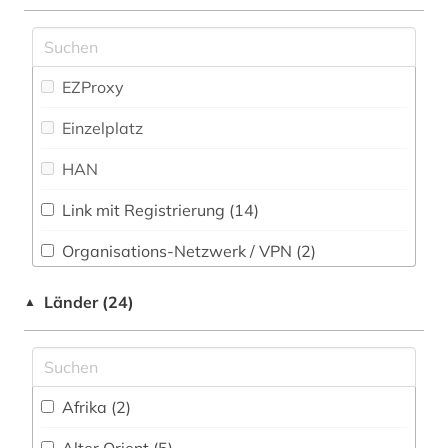
Physik (13)
atlas (2)
Politologie (31)
augustinus (2)
EZProxy
Psychologie (29)
aurelius (2)
Einzelplatz
Rechtswissenschaft (28)
aurelius augustinus (2)
HAN
Romanistik (54)
autor (2)
Link mit Registrierung (14)
Slavistik (40)
babylonischer talmud (1)
Organisations-Netzwerk / VPN (2)
Soziologie (37)
balkanromanistik (1)
Shibboleth
Länder (24)
▲
Sport (10)
bayerische staatsbibliothek (1)
Zugriff vor Ort
Technik (10)
bekker (1)
Theologie und Religionswissenschaften (120)
beschreibung (1)
Afrika (2)
Werkstoffwissenschaften und
bibel (7)
Fertigungstechnik (9)