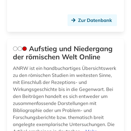
naturalis historia (1)
naturwissenschaften (4)
Zur Datenbank
nestle-aland (1)
neues testament (1)
Aufstieg und Niedergang
neugriechische literatur (1)
der römischen Welt Online
neulatein (5)
ANRW ist ein handbuchartiges Übersichtswerk
neuplatonismus (1)
zu den römischen Studien im weitesten Sinne,
mit Einschluß der Rezeptions- und
niederlande großbritannien seekrieg (1)
Wirkungsgeschichte bis in die Gegenwart. Bei
den Beiträgen handelt es sich entweder um
niederlandistik (1)
zusammenfassende Darstellungen mit
Bibliographie oder um Problem- und
nikolaus kusanus (1)
Forschungsberichte bzw. thematisch breit
nikolaus von kues (1)
angelegte exemplarische Untersuchungen. Die