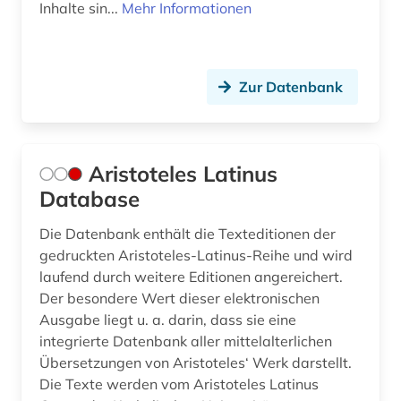
lyrik (5)
Inhalte sin...
Mehr Informationen
majuskel (1)
management (1)
Zur Datenbank
manuskript (2)
matthias (1)
Aristoteles Latinus
medizin (1)
Database
mediävistik (3)
Die Datenbank enthält die Texteditionen der
gedruckten Aristoteles-Latinus-Reihe und wird
metaphysik (1)
laufend durch weitere Editionen angereichert.
metrik (1)
Der besondere Wert dieser elektronischen
Ausgabe liegt u. a. darin, dass sie eine
midrasch (1)
integrierte Datenbank aller mittelalterlichen
Übersetzungen von Aristoteles‘ Werk darstellt.
migne (1)
Die Texte werden vom Aristoteles Latinus