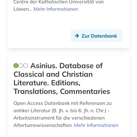
minuskel (1)
Centre der Katholischen Universität von
Löwen...
Mehr Informationen
mittel- und neulateinische philologie (2)
mittelalter (10)
Zur Datenbank
mittelgriechisch (2)
mittellatein (17)
Asinius. Database of
mittellateinische literatur (1)
Classical and Christian
mittlerer osten (1)
Literature. Editions,
morphologie <linguistik> (1)
Translations, Commentaries
musikdrama (1)
Open Access Datenbank mit Referenzen zu
antiker Literatur (8. Jh. v. bis 6. Jh. n. Chr.) -
musiktheorie (1)
Arbeitsinstrument für die verschiedenen
Altertumswissenschaften.
Mehr Informationen
musikwissenschaft (3)