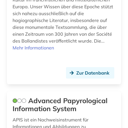
Europa. Unser Wissen über diese Epoche stützt
geisteswissenschaften (20)
sich nahezu ausschließlich auf die
hagiographische Literatur, insbesondere auf
generative ki (1)
diese monumentale Textsammlung, die über
geowissenschaften (1)
einen Zeitraum von 300 Jahren von der Société
des Bollandistes veröffentlicht wurde. Die...
germanistik (2)
Mehr Informationen
geschichte (30)
geschichte &lt;1475-1700&gt; (1)
Zur Datenbank
geschichte 1050-1500 (1)
geschichte 1150-1350 (1)
Advanced Papyrological
geschichte 1300-1600 (2)
Information System
geschichte 1450-1700 (1)
APIS ist ein Nachweisinstrument für
geschichte 1450-1912 (1)
Informationen und Abbildungen zu