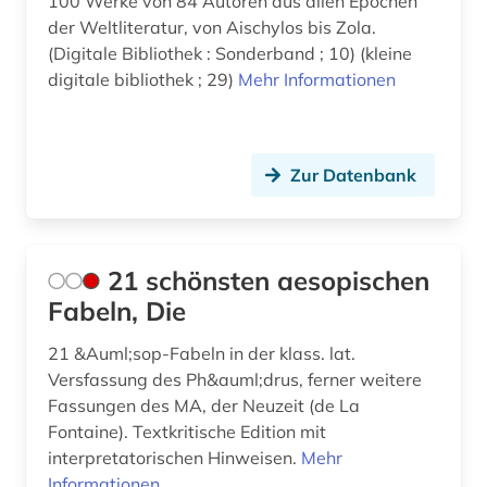
100 Werke von 84 Autoren aus allen Epochen
cristoforo landino (1)
Vatikanstadt (1)
der Weltliteratur, von Aischylos bis Zola.
datensammlung (2)
(Digitale Bibliothek : Sonderband ; 10) (kleine
digitale bibliothek ; 29)
Mehr Informationen
demotisch (3)
desiderius erasmus (1)
Zur Datenbank
deutsch (14)
deutschland (2)
digitalisat (1)
21 schönsten aesopischen
Fabeln, Die
digitalisate (1)
21 &Auml;sop-Fabeln in der klass. lat.
digitalisierung (1)
Versfassung des Ph&auml;drus, ferner weitere
Fassungen des MA, der Neuzeit (de La
discovery service (1)
Fontaine). Textkritische Edition mit
dissertation (2)
interpretatorischen Hinweisen.
Mehr
Informationen