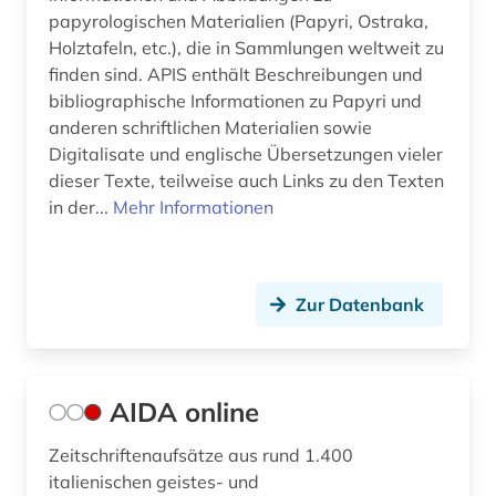
papyrologischen Materialien (Papyri, Ostraka,
geschichte 200-1500 (1)
Holztafeln, etc.), die in Sammlungen weltweit zu
finden sind. APIS enthält Beschreibungen und
geschichte 336 v. chr.-31 v. chr. (1)
bibliographische Informationen zu Papyri und
anderen schriftlichen Materialien sowie
geschichte 353 - 378 (1)
Digitalisate und englische Übersetzungen vieler
geschichte 400-1200 (1)
dieser Texte, teilweise auch Links zu den Texten
in der...
Mehr Informationen
geschichte 400-1700 (1)
geschichte 500-1500 (4)
Zur Datenbank
geschichte 500-1600 (1)
geschichte 641-1025 (1)
geschichte <1000-1140> (1)
AIDA online
geschichte <1701-1800> (1)
Zeitschriftenaufsätze aus rund 1.400
italienischen geistes- und
geschichte anfänge-300 (1)