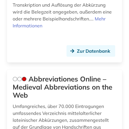
Transkription und Auflösung der Abkürzung
fachinformationsdienst (1)
wird die Belegzeit angegeben, außerdem eine
oder mehrere Beispielhandschriften....
Mehr
fachliteratur (1)
Informationen
fid altertumswissenschaften - propylaeum
(11)
fid theologie (1)
Zur Datenbank
finanzwissenschaft (1)
flavius | 37-100 | (1)
Abbreviationes Online –
fluch (1)
Medieval Abbreviations on the
Web
fragment (5)
Umfangreiches, über 70.000 Eintragungen
francesco (1)
umfassendes Verzeichnis mittelalterlicher
lateinischer Abkürzungen, zusammengestellt
frankreich (1)
auf der Grundlage von Handschriften aus