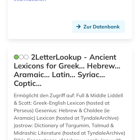
drama (4)
e-book (1)
Zur Datenbank
e-book-kollektion (1)
e-learning (1)
ebook (1)
2LetterLookup - Ancient
Lexicons for Greek... Hebrew...
elektronische zeitschrift (3)
Aramaic... Latin... Syriac...
elektronisches buch (26)
Coptic...
england (1)
Ermöglicht den Zugriff auf: Full & Middle Liddell
& Scott: Greek-English Lexicon (hosted at
englisch (6)
Perseus) Gesenius: Hebrew & Chaldee (ie
enneades (1)
Aramaic) Lexicon (hosted at TyndaleArchive)
Jastrow: Dictionary of Targumim, Talmud &
enzyklopädie (4)
Midrashic Literature (hosted at TyndaleArchive)