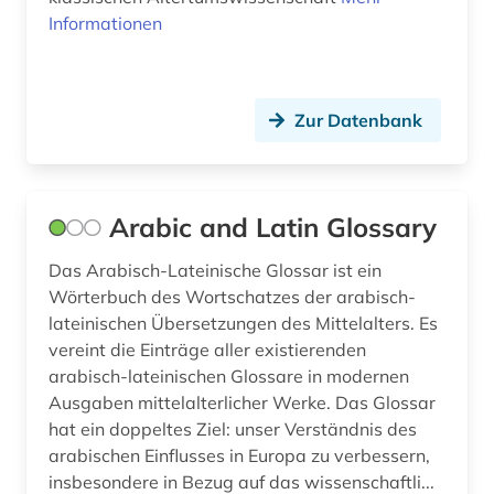
islamische studien (1)
Informationen
israel (2)
italianistik (3)
Zur Datenbank
italien (3)
italienisch (2)
Arabic and Latin Glossary
jerusalemer talmud (1)
Das Arabisch-Lateinische Glossar ist ein
jiddisch (1)
Wörterbuch des Wortschatzes der arabisch-
lateinischen Übersetzungen des Mittelalters. Es
josephus (1)
vereint die Einträge aller existierenden
josephus, flavius | historiker;
arabisch-lateinischen Glossare in modernen
geschichtsschreiber (1)
Ausgaben mittelalterlicher Werke. Das Glossar
hat ein doppeltes Ziel: unser Verständnis des
jüdischer krieg 66-70 (1)
arabischen Einflusses in Europa zu verbessern,
insbesondere in Bezug auf das wissenschaftli...
jüdischer krieg | 66-70| (1)