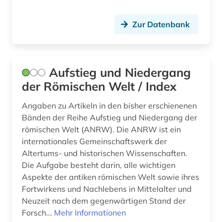
muße (1)
mythologie (7)
Zur Datenbank
märchen (1)
münzbildnis (1)
Aufstieg und Niedergang
der Römischen Welt / Index
münze (1)
münzlegende (1)
Angaben zu Artikeln in den bisher erschienenen
Bänden der Reihe Aufstieg und Niedergang der
nachdichtung (1)
römischen Welt (ANRW). Die ANRW ist ein
internationales Gemeinschaftswerk der
nachschlagewerk (1)
Altertums- und historischen Wissenschaften.
Die Aufgabe besteht darin, alle wichtigen
nag hammadi (1)
Aspekte der antiken römischen Welt sowie ihres
naher osten (1)
Fortwirkens und Nachlebens in Mittelalter und
Neuzeit nach dem gegenwärtigen Stand der
name (1)
Forsch...
Mehr Informationen