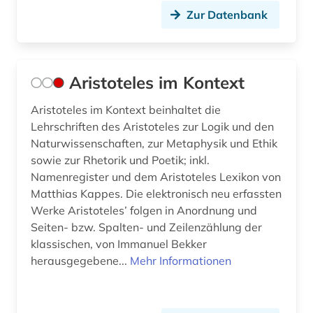
Zur Datenbank
kosmologie (1)
kriminologie (1)
Aristoteles im Kontext
kultur (3)
Aristoteles im Kontext beinhaltet die
kulturwissenschaften (4)
Lehrschriften des Aristoteles zur Logik und den
kunst (3)
Naturwissenschaften, zur Metaphysik und Ethik
sowie zur Rhetorik und Poetik; inkl.
kupferstich (1)
Namenregister und dem Aristoteles Lexikon von
Matthias Kappes. Die elektronisch neu erfassten
künstlerdatenbank (1)
Werke Aristoteles’ folgen in Anordnung und
künstliche intelligenz (1)
Seiten- bzw. Spalten- und Zeilenzählung der
klassischen, von Immanuel Bekker
latein (82)
herausgegebene...
Mehr Informationen
lateinisch (1)
lateinische kirchenväter (1)