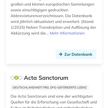
französisch (2)
großen und kleinen europäischen Sammlungen
sowie einschlägigen gedruckten
freie plattform (1)
Abbreviaturenverzeichnissen. Die Datenbank
wird jährlich aktualisiert und erweitert. (Stand:
frühchristentum (1)
1/2025) Neben Transkription und Auflösung der
frühdruck (2)
Abkürzung wird die...
Mehr Informationen
frühe neuzeit (2)
frühes christentum (1)
Zur Datenbank
frühjudentum (2)
förderpreis für deutsche wissenschaftler im g.
w. leibniz-programm (1)
Acta Sanctorum
galloromanistik (4)
DEUTSCHLANDWEIT FREI, DFG-GEFÖRDERTE LIZENZ
geistesleben (2)
Die Acta Sanctorum sind eine der wichtigsten
Quellen für die Erforschung von Gesellschaft und
geisteswissenschaft (1)
Kultur im frühchristlichen und mittelalterlichen