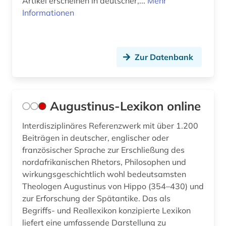
Artikel erscheinen in deutscher,...
Mehr
numismatik (1)
Informationen
odyssee (2)
online-publikation (3)
Zur Datenbank
online-ressource (1)
onomasiologie (1)
Augustinus-Lexikon online
ontologie (1)
Interdisziplinäres Referenzwerk mit über 1.200
open access (2)
Beiträgen in deutscher, englischer oder
französischer Sprache zur Erschließung des
open data (1)
nordafrikanischen Rhetors, Philosophen und
open science (1)
wirkungsgeschichtlich wohl bedeutsamsten
Theologen Augustinus von Hippo (354–430) und
oper (1)
zur Erforschung der Spätantike. Das als
Begriffs- und Reallexikon konzipierte Lexikon
orientalistik (2)
liefert eine umfassende Darstellung zu