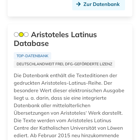
Zur Datenbank
lehnwort (1)
lehramt (1)
Aristoteles Latinus
lehrmittel (1)
Database
lexikon (1)
TOP-DATENBANK
linguistik (4)
DEUTSCHLANDWEIT FREI, DFG-GEFÖRDERTE LIZENZ
Die Datenbank enthält die Texteditionen der
literatur (32)
gedruckten Aristoteles-Latinus-Reihe. Der
literaturwissenschaft (7)
besondere Wert dieser elektronischen Ausgabe
liegt u. a. darin, dass sie eine integrierte
logik (1)
Datenbank aller mittelalterlichen
Übersetzungen von Aristoteles‘ Werk darstellt.
london (1)
Die Texte werden vom Aristoteles Latinus
lusitanistik (1)
Centre der Katholischen Universität von Löwen
ediert. Ab Februar 2015 neu hinzukommende