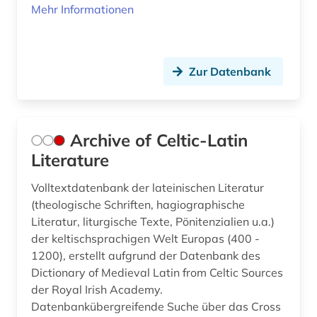
Mehr Informationen
kaiser (1)
kanon (1)
Zur Datenbank
kanonessammlung (1)
kappes (1)
Archive of Celtic-Latin
katalog (17)
Literature
keltisches sprachgebiet (2)
Volltextdatenbank der lateinischen Literatur
kirche (2)
(theologische Schriften, hagiographische
Literatur, liturgische Texte, Pönitenzialien u.a.)
kirchengeschichte (1)
der keltischsprachigen Welt Europas (400 -
kirchengeschichte 335-394 n.chr. (1)
1200), erstellt aufgrund der Datenbank des
Dictionary of Medieval Latin from Celtic Sources
kirchengeschichte 500-1500 (1)
der Royal Irish Academy.
Datenbankübergreifende Suche über das Cross
kirchenlatein (1)