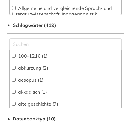
Allgemeine und vergleichende Sprach- und
Literaturwissenschaft. Indogermanistik.
Außereuropäische Sprachen und Literaturen (78)
Schlagwörter (419)
▲
Anglistik. Amerikanistik (57)
Archäologie (95)
Architektur, Bauingenieur- und
100-1216 (1)
Vermessungswesen (20)
abkürzung (2)
Biologie, Biotechnologie (15)
aesopus (1)
Buch- und Bibliothekswesen,
Informationswissenschaft (62)
akkadisch (1)
Chemie und Pharmazie (15)
alte geschichte (7)
Elektrotechnik, Elektronik, Nachrichtentechnik
altertum (22)
Datenbanktyp (10)
▲
(8)
altertumswissenschaft (25)