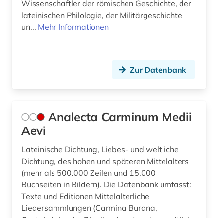
griechisch-römisches ägypten (3)
Wissenschaftler der römischen Geschichte, der
lateinischen Philologie, der Militärgeschichte
griechische grammatik (1)
un...
Mehr Informationen
griechische literatur (1)
großbritannien (4)
Zur Datenbank
gräzistik (4)
hagiografie (1)
Analecta Carminum Medii
handbuch (1)
Aevi
handschrift (16)
Lateinische Dichtung, Liebes- und weltliche
handschriften (1)
Dichtung, des hohen und späteren Mittelalters
(mehr als 500.000 Zeilen und 15.000
handschriftenkunde (2)
Buchseiten in Bildern). Die Datenbank umfasst:
Texte und Editionen Mittelalterliche
hebräisch (1)
Liedersammlungen (Carmina Burana,