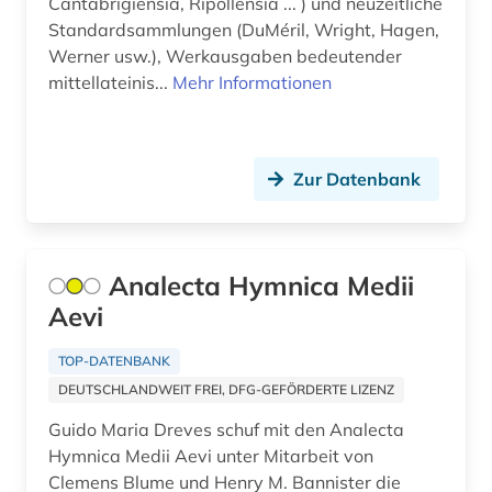
Cantabrigiensia, Ripollensia ... ) und neuzeitliche
heiliger (1)
Standardsammlungen (DuMéril, Wright, Hagen,
held (1)
Werner usw.), Werkausgaben bedeutender
mittellateinis...
Mehr Informationen
hellenismus (1)
heroisierung (1)
Zur Datenbank
heroismus (1)
hispanistik (3)
hochschulschrift (2)
Analecta Hymnica Medii
Aevi
hochschulschriften (1)
TOP-DATENBANK
humanismus (2)
DEUTSCHLANDWEIT FREI, DFG-GEFÖRDERTE LIZENZ
iberoromanistik (3)
Guido Maria Dreves schuf mit den Analecta
ilias (1)
Hymnica Medii Aevi unter Mitarbeit von
Clemens Blume und Henry M. Bannister die