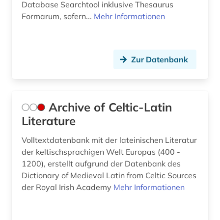
Database Searchtool inklusive Thesaurus
Formarum, sofern...
kirchenväter (6)
Mehr Informationen
klassische altertumswissenschaft (1)
klassische archäologie (4)
Zur Datenbank
klassische philologie (25)
klassische studien (1)
Archive of Celtic-Latin
kolonie (1)
Literature
kommentar (6)
Volltextdatenbank mit der lateinischen Literatur
der keltischsprachigen Welt Europas (400 -
konkordanz (12)
1200), erstellt aufgrund der Datenbank des
Dictionary of Medieval Latin from Celtic Sources
koptisch (3)
der Royal Irish Academy
Mehr Informationen
koptologie (2)
korpus (1)