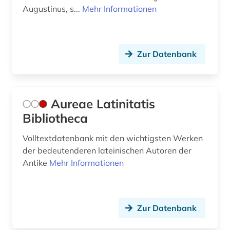
orthodoxe kirche (1)
Augustinus, s...
Mehr Informationen
ortsname (1)
ostraka (2)
Zur Datenbank
ostrakon (5)
paläographie (2)
Aureae Latinitatis
papyrologie (3)
Bibliotheca
papyrus (15)
Volltextdatenbank mit den wichtigsten Werken
der bedeutenderen lateinischen Autoren der
patristik (7)
Antike
Mehr Informationen
petrarca (1)
phaedrus (1)
Zur Datenbank
pharmazie (4)