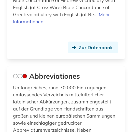
Bible Concordance of Hebrew vocabulary with
epigraphik (7)
English (at CrossWire) Bible Concordance of
Greek vocabulary with English (at Re...
Mehr
erasmus von rotterdam (1)
Informationen
erschließung (1)
erzählung (1)
Zur Datenbank
ethik (2)
etymologie (2)
Abbreviationes
europa (4)
Umfangreiches, rund 70.000 Eintragungen
europäische geschichte (1)
umfassendes Verzeichnis mittelalterlicher
europäische kultur (1)
lateinischer Abkürzungen, zusammengestellt
auf der Grundlage von Handschriften aus
eustathius, thessalonicensis | gelehrter; klerus;
großen und kleinen europäischen Sammlungen
bischof; philologe (3)
sowie einschlägiger gedruckter
fabulae (1)
Abbreviaturenverzeichnisse. Neben