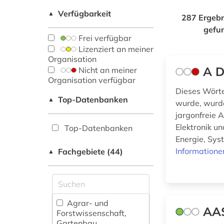
Verfügbarkeit
▲
287 Ergebn
gefu
Frei verfügbar
Lizenziert an meiner
Organisation
A D
Nicht an meiner
Organisation verfügbar
Dieses Wörter
Top-Datenbanken
▲
wurde, wurde
jargonfreie 
Elektronik u
Top-Datenbanken
Energie, Sys
Informatione
Fachgebiete (44)
▲
Agrar- und
AAS
Forstwissenschaft,
Gartenbau,