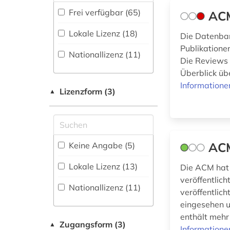
artificial life (1)
Disziplinäre
Frei verfügbar (65)
ACM
Energietechnik (58)
Repositorien (1
)
astronomie (3)
Lokale Lizenz (18)
Die Datenban
Ethnologie (18)
Fachbibliographie
astronomische
Publikationen
(53
)
instrumente (1)
Nationallizenz (11)
Geographie (27)
Die Reviews 
Faktendatenbank
Überblick übe
astronomy and
(19
)
Geowissenschaften
astrophysics (1)
Informatione
(42)
Lizenzform (3)
▲
Portal (51
)
astrophysik (2)
Germanistik.
Niederlandistik.
Sammlung Nicht-
audiovisuelle
Skandinavistik (21)
Textueller-Materialien
medien (1)
(7
)
ACM
Keine Angabe (5)
Geschichte (24)
aufsatzdatenbank
Volltextdatenbank
(1)
Lokale Lizenz (13)
Die ACM hat 
(156
)
Geschichte der
veröffentlic
Pädagogik und des
automation (1)
Nationallizenz (11)
Wörterbuch,
veröffentlic
Bildungswesens (1)
Enzyklopädie,
eingesehen u
bauingenieurwesen
Nachschlagwerk (52
)
(1)
enthält mehr
Gesundheitswissenschaften
Zugangsform (3)
▲
Informatione