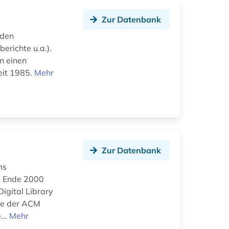
Zur Datenbank
nden
erichte u.a.).
n einen
seit 1985.
Mehr
Zur Datenbank
ms
nd Ende 2000
igital Library
hre der ACM
...
Mehr