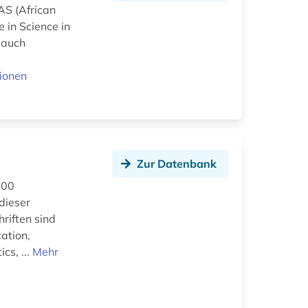
AS (African
 in Science in
r auch
ionen
Zur Datenbank
400
dieser
hriften sind
ation,
cs, ...
Mehr