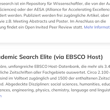
earch ist ein Repository für Wissenschaftler, die von der A
ciences) oder der AESA (Alliance for Accelerating Excellence
dert werden. Publiziert werden frei zugängliche Artikel, abe
e z.B. Meeting Abstracts und Poster. Im Anschluss an die
ung findet ein Open Invited Peer Review statt.
Mehr Informat
demic Search Elite (via EBSCO Host)
inäre, umfangreiche EBSCO Host-Datenbank, die mehr als 3.
liche Zeitschriften aller Fachgebiete auswertet. Circa 2.100 
 sind im Volltext zugänglich und 1500 der enthaltenen Zeitsc
d. Abgedeckte Disziplinen: social sciences, humanities, educ
nces, engineering, physics, chemistry, language and linguisti
n