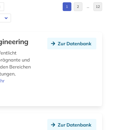
t
1
2
…
12
gineering
Zur Datenbank
entlicht
 prägnante und
n den Bereichen
tungen,
hr
Zur Datenbank