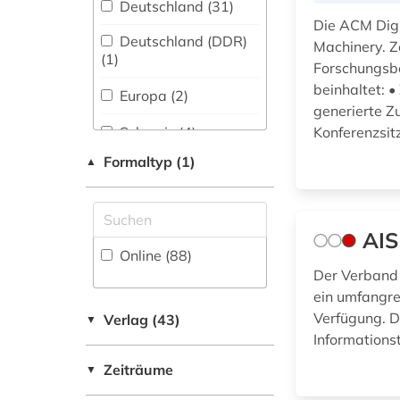
Medizin (61)
Deutschland (31)
bibliographie (3)
Die ACM Digi
Militärwissenschaft
Deutschland (DDR)
Machinery. Z
(1)
(1)
bibliometrie (2)
Forschungsbe
Musikwissenschaft
beinhaltet: •
bibliotheksbestand
Europa (2)
(15)
generierte 
(1)
Schweiz (4)
Konferenzsitz
Natur- und
bibliothekskatalog
Umweltschutz (26)
Formaltyp (1)
▲
plus (1)
USA (3)
Pädagogik (31)
Ungarn (1)
bibliothekswissenschaft
Philosophie (24)
(1)
AIS
Online (88
)
Physik (80)
big data (1)
Der Verband 
ein umfangre
Politologie (26)
bildbearbeitung (2)
Verfügung. D
Verlag (43)
▼
Informations
Psychologie (39)
bildgebendes
verfahren (1)
Zeiträume
▼
Rechtswissenschaft
(31)
bildung (3)