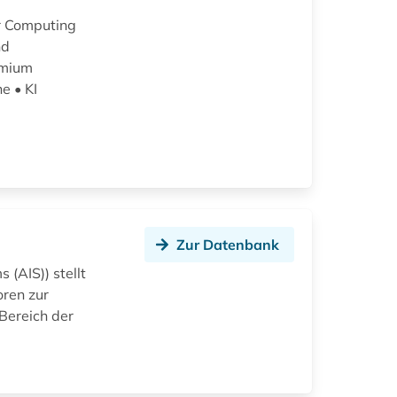
or Computing
nd
emium
e • KI
Zur Datenbank
 (AIS)) stellt
oren zur
Bereich der