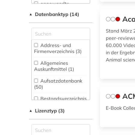
angewandte
Archäologie (8)
informatik (1)
Datenbanktyp (14)
▲
Aca
Architektur,
angewandte
Bauingenieur- und
mathematik (1)
Stand März 2
Vermessungswesen
(56)
peer-reviewe
angewandte
wissenschaften (1)
Address- und
60.000 Video
Biologie,
Firmenverzeichnis (3
)
in der Ergebn
Biotechnologie (86)
anleitung (1)
Animal scien
Allgemeines
Buch- und
Auskunftmittel (1
)
Bibliothekswesen,
anwendungssoftware
Informationswissenschaft
Aufsatzdatenbank
(1)
(24)
(50
)
arbeit (1)
AC
Chemie und
Bestandsverzeichnis
Pharmazie (67)
(2
)
architektur (1)
E-Book Coll
Lizenztyp (3)
▲
Elektrotechnik,
Disziplinäre
artificial intelligence
Elektronik,
Forschungsdatenrepositorien
(1)
Nachrichtentechnik
(1
)
(106)