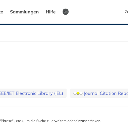
te
Sammlungen
Hilfe
Z
EN
EEE/IET Electronic Library (IEL)
Journal Citation Rep
 '"Phrase"', etc.), um die Suche zu erweitern oder einzuschränken.