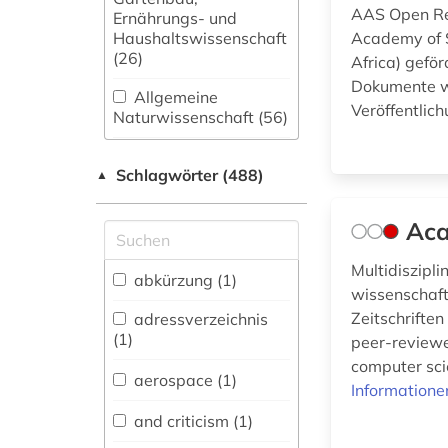
AAS Open Res
Ernährungs- und
Haushaltswissenschaft
Academy of S
(26)
Africa) geför
Dokumente wi
Allgemeine
Veröffentlich
Naturwissenschaft (56)
Allgemeine und
Schlagwörter (488)
fachübergreifende
▲
Datenbanken (70)
Aca
Allgemeine und
vergleichende Sprach-
Multidiszipl
und
abkürzung (1)
wissenschaft
Literaturwissenschaft.
Indogermanistik.
Zeitschriften
adressverzeichnis
Außereuropäische
(1)
peer-reviewe
Sprachen und
computer scie
Literaturen (26)
aerospace (1)
Informatione
Anglistik.
and criticism (1)
Amerikanistik (17)