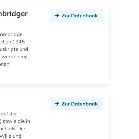
mbridger
Zur Datenbank
 Cambridge
ischen 1945
uskripte und
nd werden mit
onen
Zur Datenbank
auf der
 sowie die in
achlaß. Die
 Wille und