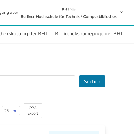
gang über
Berliner Hochschule für Technik / Campusbibliothek
othekskatalog der BHT
Bibliothekshomepage der BHT
Suchen
CSV-
Export