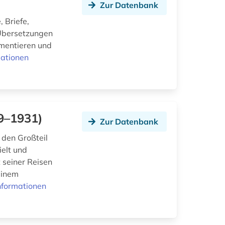
Zur Datenbank
 Briefe,
 Übersetzungen
umentieren und
mationen
79–1931)
Zur Datenbank
r den Großteil
ielt und
 seiner Reisen
seinem
nformationen