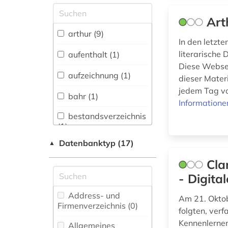
Allgemeine und
Art
vergleichende Sprach-
und
arthur (9)
Literaturwissenschaft.
In den letzt
Indogermanistik.
literarische 
aufenthalt (1)
Außereuropäische
Diese Websei
Sprachen und
aufzeichnung (1)
dieser Mater
Literaturen (1)
jedem Tag vo
bahr (1)
Anglistik.
Informatione
Amerikanistik (0)
bestandsverzeichnis
(1)
Archäologie (0)
Datenbanktyp (17)
▲
bibliografie (1)
Architektur,
Cla
Bauingenieur- und
biografie (1)
Vermessungswesen (0)
- Digita
brief (2)
Biologie,
Address- und
Am 21. Oktob
Biotechnologie (0)
Firmenverzeichnis (0
)
briefsammlung (1)
folgten, ver
Buch- und
Kennenlernen
Allgemeines