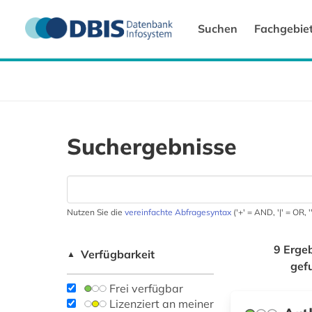
Suchen
Fachgebie
Suchergebnisse
Nutzen Sie die
vereinfachte Abfragesyntax
('+' = AND, '|' = OR,
9 Erge
Verfügbarkeit
▲
gef
Frei verfügbar
Lizenziert an meiner