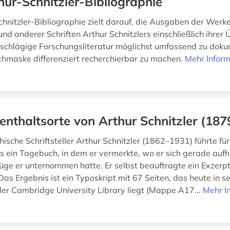
hur-Schnitzler-Bibliographie
hnitzler-Bibliographie zielt darauf, die Ausgaben der Werke,
nd anderer Schriften Arthur Schnitzlers einschließlich ihrer
nschlägige Forschungsliteratur möglichst umfassend zu dok
chmaske differenziert recherchierbar zu machen.
Mehr Infor
enthaltsorte von Arthur Schnitzler (18
hische Schriftsteller Arthur Schnitzler (1862–1931) führte fü
s ein Tagebuch, in dem er vermerkte, wo er sich gerade aufh
üge er unternommen hatte. Er selbst beauftragte ein Exzerpt
 Das Ergebnis ist ein Typoskript mit 67 Seiten, das heute in 
der Cambridge University Library liegt (Mappe A17...
Mehr I