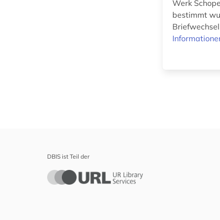
Werk Schopen
(0)
bestimmt wur
Briefwechsel
Informatik (0)
Informatione
Klassische
Philologie.
Byzantinistik.
Mittellateinische und
Neugriechische
Philologie. Neulatein (0)
Kunstgeschichte (0)
Maschinenbau (0)
Mathematik (0)
DBIS ist Teil der
Medien- und
Kommunikationswissenschaften,
Kommunikationsdesign (0)
Medizin (0)