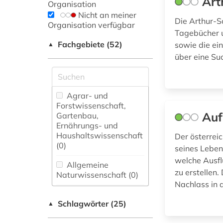
Art
Organisation
Nicht an meiner
Die Arthur-Sc
Organisation verfügbar
Tagebücher u
Fachgebiete (52)
sowie die ei
▲
über eine Su
Agrar- und
Forstwissenschaft,
Auf
Gartenbau,
Ernährungs- und
Haushaltswissenschaft
Der österreic
(0)
seines Leben
welche Ausfl
Allgemeine
zu erstellen.
Naturwissenschaft (0)
Nachlass in 
Allgemeine und
Schlagwörter (25)
fachübergreifende
▲
Datenbanken (0)