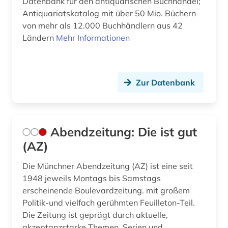
Datenbank für den antiquarischen Buchhandel;
betriebsdaten (1)
Antiquariatskatalog mit über 50 Mio. Büchern
von mehr als 12.000 Buchhändlern aus 42
betriebsrat (1)
Ländern
Mehr Informationen
betriebsschutz (1)
betriebssystem (1)
Zur Datenbank
betriebsverfassungsrecht (1)
betriebswirtschaft (3)
Abendzeitung: Die ist gut
betriebswirtschaftslehre (2)
(AZ)
bevölkerung (2)
Die Münchner Abendzeitung (AZ) ist eine seit
1948 jeweils Montags bis Samstags
bevölkerungsentwicklung (1)
erscheinende Boulevardzeitung. mit großem
bewusstsein (1)
Politik-und vielfach gerühmten Feuilleton-Teil.
Die Zeitung ist geprägt durch aktuelle,
bezeichnungslehre (1)
akzeptanzstarke Themen, Serien und