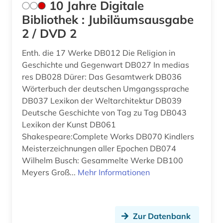
10 Jahre Digitale
amtssprachen (1)
Litauen (9)
Bibliothek : Jubiläumsausgabe
2 / DVD 2
amtsträger (1)
Luxemburg (6)
angewandte wissenschaft (1)
Makedonien (7)
Enth. die 17 Werke DB012 Die Religion in
Geschichte und Gegenwart DB027 In medias
angewandte wissenschaften (1)
Mecklenburg-Vorpommern (16)
res DB028 Dürer: Das Gesamtwerk DB036
Wörterbuch der deutschen Umgangssprache
anglistik (3)
Mittelamerika (22)
DB037 Lexikon der Weltarchitektur DB039
Deutsche Geschichte von Tag zu Tag DB043
anglo-amerikanische beziehungen (1)
Moldawien (6)
Lexikon der Kunst DB061
anhörung (1)
Monaco (1)
Shakespeare:Complete Works DB070 Kindlers
Meisterzeichnungen aller Epochen DB074
anlagenbau (1)
Montenegro (7)
Wilhelm Busch: Gesammelte Werke DB100
Meyers Groß...
Mehr Informationen
anleitung (1)
Niederlande (26)
anpassung (1)
Niedersachsen (32)
antarktis (1)
Nordamerika (14)
Zur Datenbank