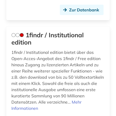
ausbildungsberuf (1)
Zur Datenbank
ausbildungsförderung (1)
ausfalleffekt (1)
ausland (3)
1findr / Institutional
edition
auslandsaufenthalt (1)
1findr / Institutional edition bietet über das
ausleihe (1)
Open-Acces-Angebot des 1findr / Free edition
ausschreibung (2)
hinaus Zugang zu lizenzierten Artikeln und zu
einer Reihe weiterer spezieller Funktionen - wie
aussenwirtschaft (1)
z.B. den download von bis zu 50 Volltextartikeln
mit einem Klick. Sowohl die freie als auch die
aussprache (1)
institutionelle Ausgabe umfassen eine erste
kuratierte Sammlung von 90 Millionen
ausstellung (1)
Datensätzen. Alle verzeichne...
Mehr
australien (5)
Informationen