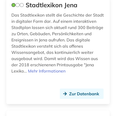
Stadtlexikon Jena
amerikanisches judentum (1)
Irland (16)
Das Stadtlexikon stellt die Geschichte der Stadt
amerikanistik (1)
Island (5)
in digitaler Form dar. Auf einem interaktiven
amsterdam (1)
Israel (19)
Stadtplan lassen sich aktuell rund 300 Beiträge
zu Orten, Gebäuden, Persönlichkeiten und
amt (1)
Italien (38)
Ereignissen in Jena aufrufen. Das digitale
Stadtlexikon versteht sich als offenes
amtliche informationen (1)
Japan (11)
Wissensangebot, das kontinuierlich weiter
amtliche publikation (1)
Jugoslawien (7)
ausgebaut wird. Damit wird das Wissen aus
der 2018 erschienenen Printausgabe "Jena
amtliche statistik (1)
Kanada (25)
Lexiko...
Mehr Informationen
amtliche veröffentlichung (1)
Korea (7)
amtsblatt (3)
Kroatien (18)
Zur Datenbank
amtsdrucksache (2)
Lettland (9)
amtsgericht (1)
Liechtenstein (5)