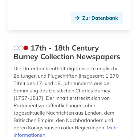
arabisch (11)
Roemisches Reich (2)
Zur Datenbank
arabische literatur (2)
Rumänien (12)
arabische philosophie (1)
Russland, Sowjetunion (57)
17th - 18th Century
arabische staaten (1)
Saarland (10)
Burney Collection Newspapers
arabische welt (1)
Sachsen (19)
Die Datenbank enthält digitalisierte englische
arabisches sprachgebiet (1)
Sachsen-Anhalt (9)
Zeitungen und Flugschriften (insgesamt 1.270
Titel) des 17. und 18. Jahrhunderts aus der
arabistik (4)
Schleswig-Holstein (7)
Sammlung des Geistlichen Charles Burney
arbeit (7)
Schweden (24)
(1757-1817). Der Inhalt erstreckt sich von
Parlamentsveröffentlichungen, über
arbeitnehmerschutz <gesundheitsschutz> (1)
Schweiz (70)
tagesaktuelle Nachrichten aus London, dem
Britischen Empire, den Nachbarländern und
arbeitslosigkeit (1)
Serbien (13)
deren Königshäusern oder Regierungen.
Mehr
arbeitsmarkt (2)
Informationen
Skandinavien (4)