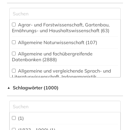
Agrar- und Forstwissenschaft, Gartenbau,
Ernährungs- und Haushaltswissenschaft (63)
Allgemeine Naturwissenschaft (107)
Allgemeine und fachübergreifende
Datenbanken (2888)
Allgemeine und vergleichende Sprach- und
Literaturwissenschaft. Indogermanistik.
Außereuropäische Sprachen und Literaturen
Schlagwörter (1000)
▲
(172)
Anglistik. Amerikanistik (212)
Archäologie (38)
(1)
Architektur, Bauingenieur- und
Vermessungswesen (79)