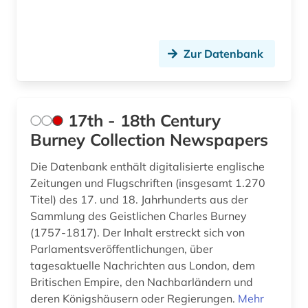
arbeitsmedizin (1)
Slowakei (10)
arbeitsrecht (3)
Slowenien (11)
Zur Datenbank
arbeitsschutz (2)
Spanien (34)
arbeitssicherheit (1)
Suedamerika (37)
17th - 18th Century
arbeitssicherheitsrecht (1)
Suedasien (8)
Burney Collection Newspapers
arbeitssoziologie (1)
Suedostasien (18)
Die Datenbank enthält digitalisierte englische
Zeitungen und Flugschriften (insgesamt 1.270
architektur (5)
Suedosteuropa (22)
Titel) des 17. und 18. Jahrhunderts aus der
Sammlung des Geistlichen Charles Burney
architekturgeschichte (1)
Thueringen (11)
(1757-1817). Der Inhalt erstreckt sich von
archiv (37)
Tschechische Republik (14)
Parlamentsveröffentlichungen, über
tagesaktuelle Nachrichten aus London, dem
archiv der new york times (1)
Tuerkei (12)
Britischen Empire, den Nachbarländern und
deren Königshäusern oder Regierungen.
Mehr
archivalien (2)
USA (89)