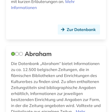
mit kurzen Erläuterungen an.
Mehr
bibliothèque royale albert i. (2)
Informationen
bilanz (1)
bild (7)
Zur Datenbank
bild motiv (1)
bildarchiv (3)
Abraham
bildbearbeitung (2)
Die Datenbank „Abraham“ bietet Informationen
bilddatenbank (17)
zu ca. 12.500 belgischen Zeitungen, die in
bildende kunst (1)
flämischen Bibliotheken und Einrichtungen des
Kulturerbes zu finden sind. Zu allen enthaltenen
bilder (1)
Zeitungstiteln sind bibliographische Angaben
erhältlich, Informationen zur jeweiligen
bildliche darstellung (1)
besitzenden Einrichtung und Angaben zur Form,
bildnis (4)
in der die Zeitung angeboten wird. Volltexte und
Digitalisate aus einzelnen Zeitun...
Mehr