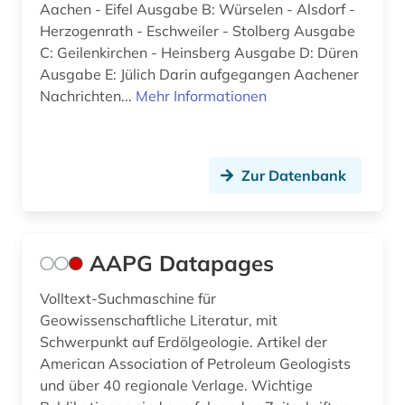
Aachen - Eifel Ausgabe B: Würselen - Alsdorf -
baltistik (1)
Herzogenrath - Eschweiler - Stolberg Ausgabe
bamberg (3)
C: Geilenkirchen - Heinsberg Ausgabe D: Düren
Ausgabe E: Jülich Darin aufgegangen Aachener
bangkok (1)
Nachrichten...
Mehr Informationen
bangladesch (2)
bankarchiv (1)
Zur Datenbank
bankenstatistik (1)
barcelona (2)
AAPG Datapages
barock (1)
Volltext-Suchmaschine für
barßel (1)
Geowissenschaftliche Literatur, mit
Schwerpunkt auf Erdölgeologie. Artikel der
basel (3)
American Association of Petroleum Geologists
bauwesen (1)
und über 40 regionale Verlage. Wichtige