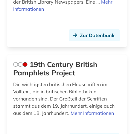
der British Library Newspapers. Eine ...
Mehr
Informationen
asch (1)
asean (1)
asien (6)
Zur Datenbank
asienforschung (2)
asienkunde (1)
19th Century British
Pamphlets Project
astronomie (1)
Die wichtigsten britischen Flugschriften im
astronomy and astrophysics (1)
Volltext, die in britischen Bibliotheken
asylpaket (1)
vorhanden sind. Der Großteil der Schriften
stammt aus dem 19. Jahrhundert, einige auch
asylrecht (1)
aus dem 18. Jahrhundert.
Mehr Informationen
atlas (5)
atmosphäre (1)