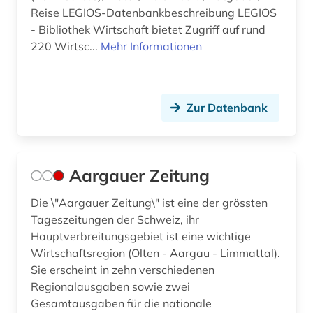
behörde (23)
Reise LEGIOS-Datenbankbeschreibung LEGIOS
- Bibliothek Wirtschaft bietet Zugriff auf rund
behörden (2)
220 Wirtsc...
Mehr Informationen
bekanntmachungen (1)
belarus (2)
Zur Datenbank
belarussen (1)
belarussisch (1)
Aargauer Zeitung
belfast (1)
Die \"Aargauer Zeitung\" ist eine der grössten
belgien (16)
Tageszeitungen der Schweiz, ihr
Hauptverbreitungsgebiet ist eine wichtige
belgienforschung (1)
Wirtschaftsregion (Olten - Aargau - Limmattal).
belletristik (2)
Sie erscheint in zehn verschiedenen
Regionalausgaben sowie zwei
benelux (1)
Gesamtausgaben für die nationale