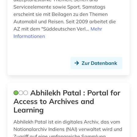
Serviceelemente sowie Sport. Samstags
bezugsquelle (1)
erscheint sie mit Beilagen zu den Themen
bhutan (1)
Automobil und Reisen. Seit 2009 arbeitet die
AZ mit dem "Süddeutschen Verl...
Mehr
bibiografie 1472-1700 (1)
Informationen
bibliografie (113)
bibliografie 1470-1960 (1)
Zur Datenbank
bibliografie 1896-1944 (1)
bibliographie (157)
Abhilekh Patal : Portal for
bibliographie 1400-1999 (1)
Access to Archives and
bibliographie 1470-1960 (1)
Learning
bibliographie 1700-1900 (1)
Abhilekh Patal ist ein digitales Archiv, das vom
Nationalarchiv Indiens (NAI) verwaltet wird und
bibliographie 1700-1944 (1)
Zugriff auf eine umfangreiche Sammlung