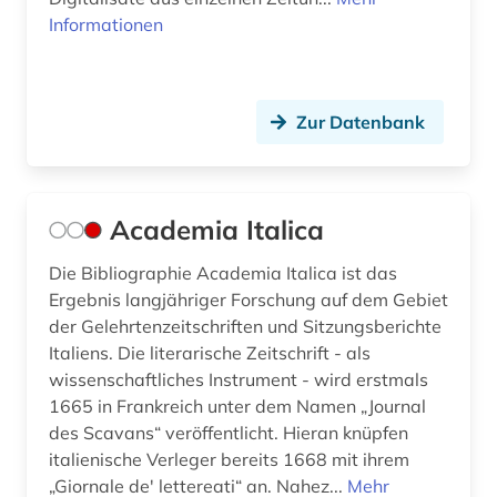
bildsammlung (1)
Informationen
bildung (14)
bildungsangebot (1)
Zur Datenbank
bildungsarbeit (1)
bildungsforschung (1)
Academia Italica
bildwissenschaft (2)
Die Bibliographie Academia Italica ist das
bildwörterbuch (2)
Ergebnis langjähriger Forschung auf dem Gebiet
der Gelehrtenzeitschriften und Sitzungsberichte
biografie (55)
Italiens. Die literarische Zeitschrift - als
wissenschaftliches Instrument - wird erstmals
biografie anfänge-1970 (1)
1665 in Frankreich unter dem Namen „Journal
biographie (56)
des Scavans“ veröffentlicht. Hieran knüpfen
italienische Verleger bereits 1668 mit ihrem
biographie 1815-1950 (1)
„Giornale de' lettereati“ an. Nahez...
Mehr