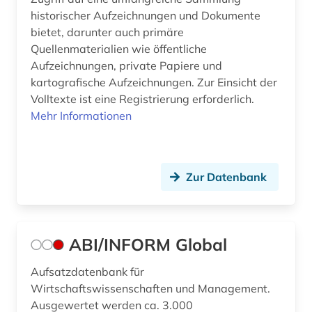
historischer Aufzeichnungen und Dokumente
bibliographie 1886-1957 (1)
bietet, darunter auch primäre
bibliographie 1945-2002 (1)
Quellenmaterialien wie öffentliche
Aufzeichnungen, private Papiere und
bibliographie 1997 - 2001 (1)
kartografische Aufzeichnungen. Zur Einsicht der
Volltexte ist eine Registrierung erforderlich.
bibliographie 1998 - 2000 (1)
Mehr Informationen
bibliographie bis 1900 (1)
bibliometrie (4)
Zur Datenbank
biblioteca de catalunya (1)
biblioteca nacional (3)
ABI/INFORM Global
biblioteca nacional de españa (1)
Aufsatzdatenbank für
bibliothek (31)
Wirtschaftswissenschaften und Management.
Ausgewertet werden ca. 3.000
bibliothek der hansestadt lübeck (1)