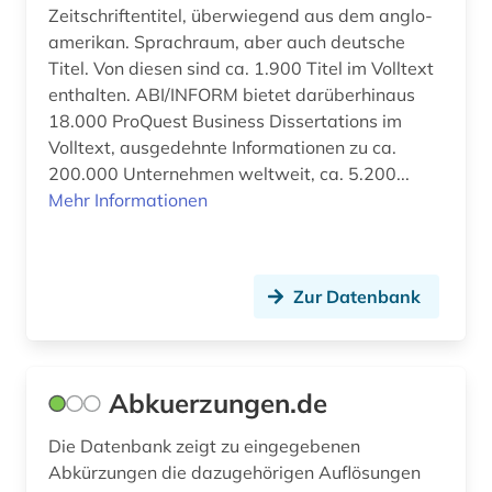
Zeitschriftentitel, überwiegend aus dem anglo-
bibliotheken (3)
amerikan. Sprachraum, aber auch deutsche
Titel. Von diesen sind ca. 1.900 Titel im Volltext
bibliotheksbenutzung (1)
enthalten. ABI/INFORM bietet darüberhinaus
18.000 ProQuest Business Dissertations im
bibliotheksbestand (2)
Volltext, ausgedehnte Informationen zu ca.
bibliothekskatalog (2)
200.000 Unternehmen weltweit, ca. 5.200...
Mehr Informationen
bibliothekskatalog plus (1)
bibliothekskataloge (1)
Zur Datenbank
bibliotheksmaterial (1)
bibliotheksservice-zentrum baden-
württemberg (1)
Abkuerzungen.de
bibliothekswesen (1)
Die Datenbank zeigt zu eingegebenen
bibliothekswissenschaft (2)
Abkürzungen die dazugehörigen Auflösungen