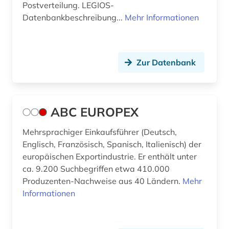
Postverteilung. LEGIOS-
beratung (1)
Datenbankbeschreibung...
Mehr Informationen
bergbau (1)
berichte (1)
Zur Datenbank
berichterstattung (1)
berlin (25)
ABC EUROPEX
berliner zeitung (1)
Mehrsprachiger Einkaufsführer (Deutsch,
bern (3)
Englisch, Französisch, Spanisch, Italienisch) der
berne <wesermarsch> (1)
europäischen Exportindustrie. Er enthält unter
ca. 9.200 Suchbegriffen etwa 410.000
beruf (1)
Produzenten-Nachweise aus 40 Ländern.
Mehr
Informationen
berufliche bildung (1)
berufliche fortbildung (4)