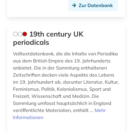
Zur Datenbank
auckland (2)
audiodatei (2)
19th century UK
audiothek (1)
periodicals
audiovisuelle medien (5)
Volltextdatenbank, die die Inhalte von Periodika
audiovisuelles material (2)
aus dem British Empire des 19. Jahrhunderts
anbietet. Die in der Sammlung enthaltenen
aufklärung (2)
Zeitschriften decken viele Aspekte des Lebens
im 19. Jahrhundert ab, darunter Literatur, Kultur,
aufsatz (2)
Feminismus, Politik, Kolonialismus, Sport und
Freizeit, Wissenschaft und Medizin. Die
aufsatzdatenbank (2)
Sammlung umfasst hauptsächlich in England
auktionskatalog (1)
veröffentlichte Materialien, enthält ...
Mehr
Informationen
auktionspreis (1)