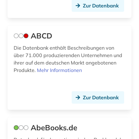
Zur Datenbank
berufliche weiterbildung (1)
berufsanfang (1)
berufung professur (2)
ABCD
berühmte persönlichkeit (4)
Die Datenbank enthält Beschreibungen von
über 71.000 produzierenden Unternehmen und
beschaffung (2)
ihrer auf dem deutschen Markt angebotenen
besoldungsrecht (1)
Produkte.
Mehr Informationen
bestand (4)
bestandserhalt (1)
Zur Datenbank
bestandserhaltung (1)
bestandsverzeichnis (2)
AbeBooks.de
bestatter (1)