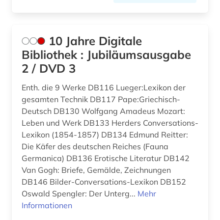
anthologie (3)
Nordrhein-Westfalen (24)
anthropogene klimaänderung (1)
Norwegen (11)
10 Jahre Digitale
Bibliothek : Jubiläumsausgabe
anthropologie (2)
Oesterreich (82)
2 / DVD 3
antifaschismus (1)
Osmanisches Reich (3)
Enth. die 9 Werke DB116 Lueger:Lexikon der
antiheld (1)
Ostasien (21)
gesamten Technik DB117 Pape:Griechisch-
Deutsch DB130 Wolfgang Amadeus Mozart:
antike (4)
Osteuropa (40)
Leben und Werk DB133 Herders Conversations-
antike religionen (1)
Ostmitteleuropa (7)
Lexikon (1854-1857) DB134 Edmund Reitter:
Die Käfer des deutschen Reiches (Fauna
antiquariat (12)
Palaestina (3)
Germanica) DB136 Erotische Literatur DB142
Van Gogh: Briefe, Gemälde, Zeichnungen
antisemitismus (2)
Polen (18)
DB146 Bilder-Conversations-Lexikon DB152
anzeiger (1)
Oswald Spengler: Der Unterg...
Mehr
Portugal (12)
Informationen
aphorismus (1)
Rheinland-Pfalz (16)