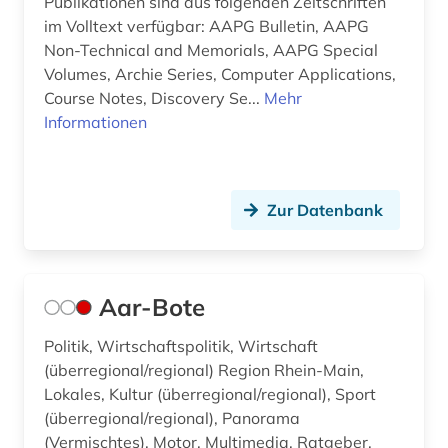
Publikationen sind aus folgenden Zeitschriften
bayerisch-schwaben (2)
im Volltext verfügbar: AAPG Bulletin, AAPG
Non-Technical and Memorials, AAPG Special
bayerische staatsbibliothek (6)
Volumes, Archie Series, Computer Applications,
bayerische staatsbibliothek münchen (1)
Course Notes, Discovery Se...
Mehr
Informationen
bayern (14)
beamtenrecht (1)
Zur Datenbank
beamter (1)
bedeutung (1)
begräbnisstätte (1)
Aar-Bote
beherbergungsgewerbe tourismus
Politik, Wirtschaftspolitik, Wirtschaft
volkswirtschaft tourismus gaststättengewerbe
(überregional/regional) Region Rhein-Main,
hotelgewerbe kulturkontakt reisen tourismus (1)
Lokales, Kultur (überregional/regional), Sport
(überregional/regional), Panorama
behindertenarbeit (1)
(Vermischtes), Motor, Multimedia, Ratgeber,