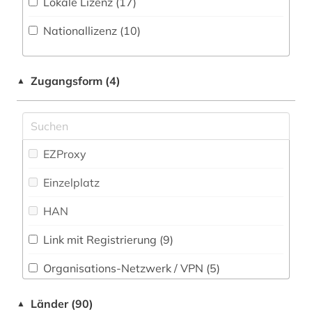
Lokale Lizenz (17)
adreßbuch (3)
Zeitung (452
)
Bildungswesens (5)
Nationallizenz (10)
affekt (1)
Zeitungs-, Zeitschriftenbibliographie (66
)
Gesundheitswissenschaften (13)
afghanistan (2)
Informatik (73)
Zugangsform (4)
▲
african studies (2)
Klassische Philologie. Byzantinistik.
Mittellateinische und Neugriechische Philologie.
afrika (19)
Neulatein (54)
afrikaforschung (2)
EZProxy
Kunstgeschichte (113)
afrikanistik (1)
Einzelplatz
Maschinenbau (23)
afrikastudien (2)
HAN
Mathematik (60)
afrikawissenschaften (2)
Medien- und Kommunikationswissenschaften,
Link mit Registrierung (9)
Kommunikationsdesign (233)
agrarwirtchaft (1)
Organisations-Netzwerk / VPN (5)
Medizin (114)
agrarwissenschaft (2)
Shibboleth (12)
Länder (90)
▲
Militärwissenschaft (2)