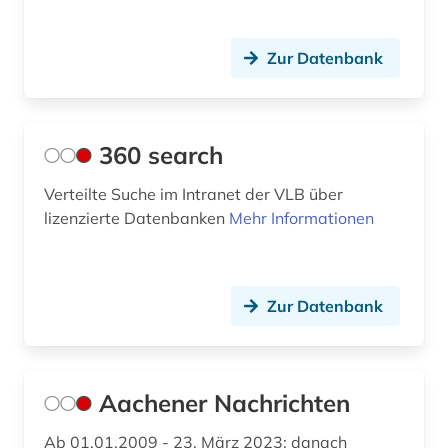
auswanderung (3)
ausweisung (1)
Zur Datenbank
autograf (1)
autograph (3)
360 search
autographen (1)
Verteilte Suche im Intranet der VLB über
autographensammlung (1)
lizenzierte Datenbanken
Mehr Informationen
autor (2)
außenhandel (2)
Zur Datenbank
außenpolitik (2)
außerschulische bildung (1)
Aachener Nachrichten
av-medien (1)
Ab 01.01.2009 - 23. März 2023; danach