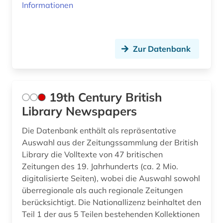
Informationen
archive (2)
Ukraine (17)
archivierung (2)
Ungarn (21)
Zur Datenbank
archivwesen (1)
Vatikanstadt (2)
archäologie (2)
Zypern (1)
19th Century British
argentinien (2)
Library Newspapers
arktis (1)
Die Datenbank enthält als repräsentative
armeezeitungen (1)
Auswahl aus der Zeitungssammlung der British
Library die Volltexte von 47 britischen
armenien (west) (1)
Zeitungen des 19. Jahrhunderts (ca. 2 Mio.
digitalisierte Seiten), wobei die Auswahl sowohl
artik (1)
überregionale als auch regionale Zeitungen
artikel (1)
berücksichtigt. Die Nationallizenz beinhaltet den
Teil 1 der aus 5 Teilen bestehenden Kollektionen
artikelsuche (3)