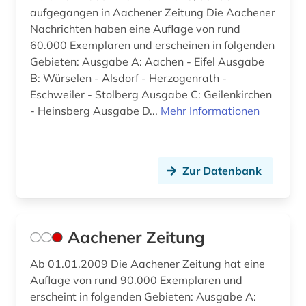
av-medienarbeit (1)
aufgegangen in Aachener Zeitung Die Aachener
Nachrichten haben eine Auflage von rund
av-medienzentrale (1)
60.000 Exemplaren und erscheinen in folgenden
avantgarde (1)
Gebieten: Ausgabe A: Aachen - Eifel Ausgabe
B: Würselen - Alsdorf - Herzogenrath -
bachelorarbeit (3)
Eschweiler - Stolberg Ausgabe C: Geilenkirchen
- Heinsberg Ausgabe D...
Mehr Informationen
bad kissingen (1)
baden (2)
Zur Datenbank
baden (baden) (1)
baden-württemberg (21)
badische landesbibliothek (3)
Aachener Zeitung
balkanromanistik (1)
Ab 01.01.2009 Die Aachener Zeitung hat eine
Auflage von rund 90.000 Exemplaren und
baltikum (2)
erscheint in folgenden Gebieten: Ausgabe A: