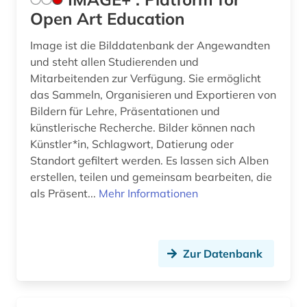
alte landesschule korbach (1)
Deutschland (DDR) (10)
Open Art Education
altenhilfe (1)
Estland (13)
Image ist die Bilddatenbank der Angewandten
und steht allen Studierenden und
alter (1)
Europa (53)
Mitarbeitenden zur Verfügung. Sie ermöglicht
das Sammeln, Organisieren und Exportieren von
alternativbewegung (1)
Finnland (16)
Bildern für Lehre, Präsentationen und
altertum (3)
Frankreich (52)
künstlerische Recherche. Bilder können nach
Künstler*in, Schlagwort, Datierung oder
altertumswissenschaft (4)
GUS (6)
Standort gefiltert werden. Es lassen sich Alben
erstellen, teilen und gemeinsam bearbeiten, die
altes buch (9)
Griechenland (2)
als Präsent...
Mehr Informationen
altokzitanisch (1)
Griechenland (Altertum) (1)
alttürkisch (1)
Großbritannien (83)
Zur Datenbank
amerika (10)
Hamburg (12)
amerikanisches englisch (4)
Hessen (28)