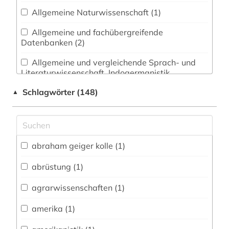
Allgemeine Naturwissenschaft (1)
Allgemeine und fachübergreifende
Datenbanken (2)
Allgemeine und vergleichende Sprach- und
Literaturwissenschaft. Indogermanistik.
Außereuropäische Sprachen und Literaturen (2)
Schlagwörter (148)
▲
Anglistik. Amerikanistik (3)
Archäologie (3)
Architektur, Bauingenieur- und
abraham geiger kolle (1)
Vermessungswesen (2)
abrüstung (1)
Biologie, Biotechnologie (2)
agrarwissenschaften (1)
Buch- und Bibliothekswesen,
Informationswissenschaft (1)
amerika (1)
Chemie und Pharmazie (1)