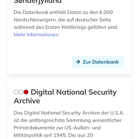
Sønderjylland
online-publikation (3)
Die Datenbank enthält Daten zu den 6.000
ornithologie (1)
Nordschleswigern, die auf deutscher Seite
philosophie (2)
während des Ersten Weltkriegs gefallen sind.
Mehr Informationen
politik (4)
politische verfolgung (1)
Zur Datenbank
politisches plakat (1)
portal &amp;lt;internet&amp;gt; (1)
postkoloniale studien (1)
Digital National Security
Archive
primärquelle (1)
Das Digital National Security Archive der U.S.A.
primärquellen (1)
ist die umfangreichste Sammlung wesentlicher
Primärdokumente zur US-Außen- und
psychologie (1)
Militärpolitik seit 1945. Die aus 20