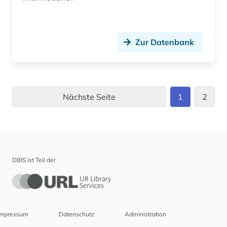
Zur Datenbank
Nächste Seite
1
2
DBIS ist Teil der
Impressum
Datenschutz
Administration