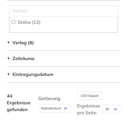
Deutschland (DDR) (2)
dänemark (1)
Pädagogik (1)
Großbritannien (2)
enzyklopädie (1)
Philosophie (2)
Online (12
)
Italien (1)
erster weltkrieg (4)
Physik (1)
Oesterreich (1)
fid asien (1)
Verlag (8)
▼
Politologie (16)
Ostasien (1)
fid geschichtswissenschaft (1)
Psychologie (1)
Zeiträume
▼
Russland, Sowjetunion (2)
fid ost-, ostmittel- und südosteuropa (1)
Rechtswissenschaft (4)
Schweden (1)
fontane, theodor | schriftsteller; übersetzer;
Eintragungsdatum
▼
schriftsteller; kabarettist; journalist; kritiker;
Romanistik (2)
theaterkritiker; kriegsberichterstatter; apotheker;
USA (6)
librettist; historiker; romancier (1)
Slavistik (1)
44
CSV-Export
Sortierung
forschungsbibliothek (1)
Soziologie (5)
Ergebnisse
Ergebnisse
gefunden
funktechnik (1)
pro Seite:
Sport (1)
geheimdienste (1)
Technik (3)