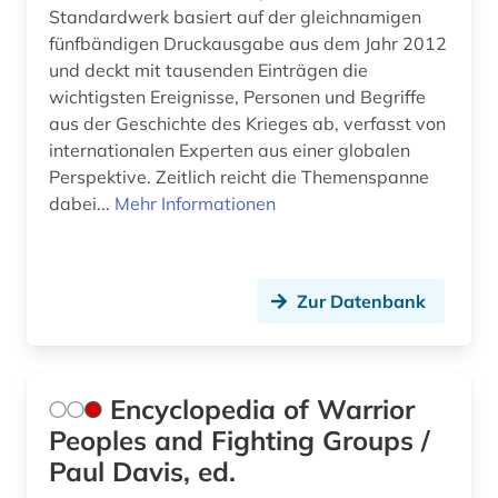
website (1)
Standardwerk basiert auf der gleichnamigen
fünfbändigen Druckausgabe aus dem Jahr 2012
weltgeschichte (1)
und deckt mit tausenden Einträgen die
wichtigsten Ereignisse, Personen und Begriffe
weltkrieg (1)
aus der Geschichte des Krieges ab, verfasst von
internationalen Experten aus einer globalen
weltkrieg &lt;1939-1945&gt; (1)
Perspektive. Zeitlich reicht die Themenspanne
wirtschaft (3)
dabei...
Mehr Informationen
wissenschaftliches arbeiten (1)
wörterbuch (6)
Zur Datenbank
wörterbuch <fachlexikon> (2)
zeitschrift (3)
Encyclopedia of Warrior
zeitschriftenaufsatz (1)
Peoples and Fighting Groups /
Paul Davis, ed.
zeitung (1)