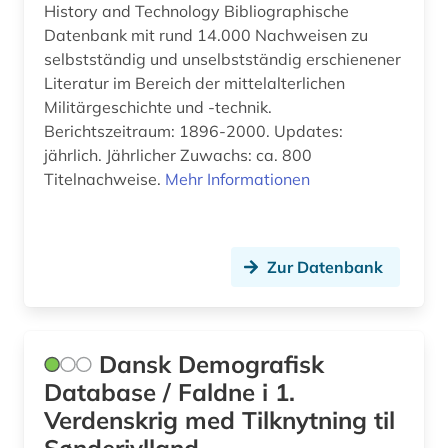
History and Technology Bibliographische
Datenbank mit rund 14.000 Nachweisen zu
mittelalterstudien (1)
selbstständig und unselbstständig erschienener
musikwissenschaft (1)
Literatur im Bereich der mittelalterlichen
Militärgeschichte und -technik.
nachrichtentechnik (1)
Berichtszeitraum: 1896-2000. Updates:
jährlich. Jährlicher Zuwachs: ca. 800
national archives london (1)
Titelnachweise.
Mehr Informationen
national socialism (1)
nationalsozialismus (5)
Zur Datenbank
nato (1)
naturwissenschaften (1)
Dansk Demografisk
nordschleswig (1)
Database / Faldne i 1.
nürnberger prozess (1)
Verdenskrig med Tilknytning til