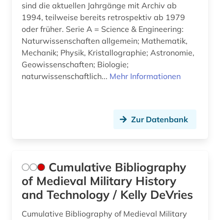
sind die aktuellen Jahrgänge mit Archiv ab
1994, teilweise bereits retrospektiv ab 1979
luftnachrichtendienst (1)
oder früher. Serie A = Science & Engineering:
marinegeschichte (1)
Naturwissenschaften allgemein; Mathematik,
Mechanik; Physik, Kristallographie; Astronomie,
medizin (1)
Geowissenschaften; Biologie;
naturwissenschaftlich...
Mehr Informationen
migrationsstudien (1)
militär (23)
militärgeschichte (3)
Zur Datenbank
militärgeschichtsschreibung (1)
militärjustiz (1)
Cumulative Bibliography
of Medieval Military History
militärtechnik (1)
and Technology / Kelly DeVries
militärwesen (4)
Cumulative Bibliography of Medieval Military
militärwissenschaft (1)