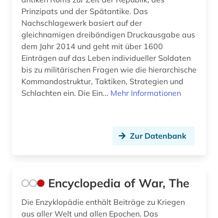
sozialwissenschaften (1)
Prinzipats und der Spätantike. Das
Nachschlagewerk basiert auf der
studien des 18. jahrhunderts (1)
gleichnamigen dreibändigen Druckausgabe aus
technik (1)
dem Jahr 2014 und geht mit über 1600
Einträgen auf das Leben individueller Soldaten
topografische karte (1)
bis zu militärischen Fragen wie die hierarchische
Kommandostruktur, Taktiken, Strategien und
umwelt (1)
Schlachten ein. Die Ein...
Mehr Informationen
usa (6)
vereinigte staaten von amerika (1)
Zur Datenbank
vereinte nationen (1)
vietnamkrieg (1)
Encyclopedia of War, The
virtuelle ausstellung (1)
Die Enzyklopädie enthält Beiträge zu Kriegen
waffensystem (1)
aus aller Welt und allen Epochen. Das