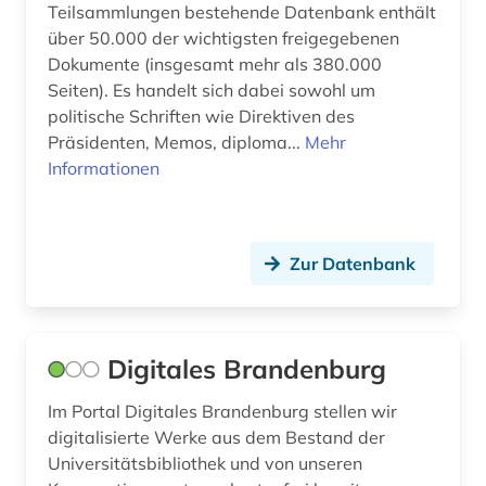
pädagogik (1)
Teilsammlungen bestehende Datenbank enthält
über 50.000 der wichtigsten freigegebenen
quelle (2)
Dokumente (insgesamt mehr als 380.000
Seiten). Es handelt sich dabei sowohl um
raubkunst (1)
politische Schriften wie Direktiven des
raumfahrttechnik (1)
Präsidenten, Memos, diploma...
Mehr
Informationen
recht (2)
regierung (1)
Zur Datenbank
religion (1)
religionswissenschaft (1)
restitution (1)
Digitales Brandenburg
russland (2)
Im Portal Digitales Brandenburg stellen wir
digitalisierte Werke aus dem Bestand der
römisches reich (1)
Universitätsbibliothek und von unseren