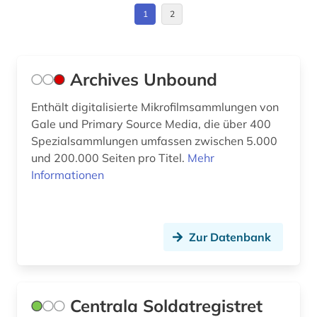
1
2
generative ki (1)
Theologie und Religionswissenschaften (3)
geologie (1)
Werkstoffwissenschaften und
Fertigungstechnik (1)
Archives Unbound
geschichte (19)
Wirtschaftswissenschaften (3)
geschichte 1500-1830 (1)
Enthält digitalisierte Mikrofilmsammlungen von
Wissenschaftskunde, Forschung, Hochschul-,
Gale und Primary Source Media, die über 400
geschichte 1938-1945 (1)
Museumswesen (1)
Spezialsammlungen umfassen zwischen 5.000
und 200.000 Seiten pro Titel.
Mehr
geschichte 1943-1945 (1)
Informationen
geschichte 1945-2004 (1)
geschichte 600-1999 (1)
Zur Datenbank
gesellschaft (1)
großbritannien (1)
Centrala Soldatregistret
hans (1)