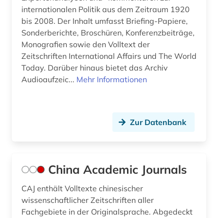
internationalen Politik aus dem Zeitraum 1920
katalog (1)
bis 2008. Der Inhalt umfasst Briefing-Papiere,
Sonderberichte, Broschüren, Konferenzbeiträge,
kleinstaat (1)
Monografien sowie den Volltext der
Zeitschriften International Affairs und The World
krieg (5)
Today. Darüber hinaus bietet das Archiv
kriegführung (1)
Audioaufzeic...
Mehr Informationen
kriegsgeschichte (1)
kulturwissenschaften (1)
Zur Datenbank
kunst (1)
künstliche intelligenz (1)
China Academic Journals
literatur (2)
CAJ enthält Volltexte chinesischer
literaturwissenschaft (1)
wissenschaftlicher Zeitschriften aller
Fachgebiete in der Originalsprache. Abgedeckt
luftfahrttechnik (1)