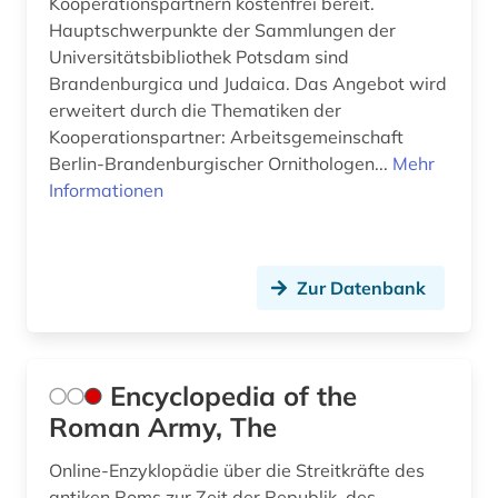
Kooperationspartnern kostenfrei bereit.
rüstungsindustrie (1)
Hauptschwerpunkte der Sammlungen der
rüstungskonversion (1)
Universitätsbibliothek Potsdam sind
Brandenburgica und Judaica. Das Angebot wird
sachs (1)
erweitert durch die Thematiken der
Kooperationspartner: Arbeitsgemeinschaft
sammlung (1)
Berlin-Brandenburgischer Ornithologen...
Mehr
Informationen
schutzbau (1)
schweden (1)
science-fiction-studien (1)
Zur Datenbank
sicherheit (1)
sicherheitspolitik (2)
Encyclopedia of the
sklaverei (1)
Roman Army, The
sowjetunion (1)
Online-Enzyklopädie über die Streitkräfte des
antiken Roms zur Zeit der Republik, des