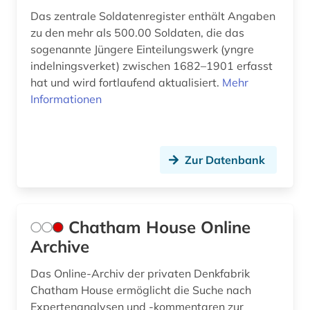
Das zentrale Soldatenregister enthält Angaben
hauptprozess (1)
zu den mehr als 500.00 Soldaten, die das
sogenannte Jüngere Einteilungswerk (yngre
herrschaftssystem (1)
indelningsverket) zwischen 1682–1901 erfasst
imperialismus (1)
hat und wird fortlaufend aktualisiert.
Mehr
Informationen
informationswissenschaften (1)
internationale beziehungen (1)
Zur Datenbank
internationale politik (1)
interview (1)
irland / literatur / irisch (1)
Chatham House Online
Archive
italien (1)
Das Online-Archiv der privaten Denkfabrik
judaistik (1)
Chatham House ermöglicht die Suche nach
jüdische studien (1)
Expertenanalysen und -kommentaren zur