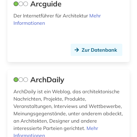
Arcguide
dokumentenserver (1)
Der Internetführer für Architektur
Mehr
druckgrafik (1)
Informationen
druckgraphik (1)
dänemark (4)
Zur Datenbank
einbruchsicherung (1)
elektronische zeitschrift (2)
ArchDaily
elektronisches buch (5)
ArchDaily ist ein Weblog, das architektonische
elektrotechnik (2)
Nachrichten, Projekte, Produkte,
Veranstaltungen, Interviews und Wettbewerbe,
energetische sanierung (1)
Meinungsgegenstände, unter anderem abdeckt,
energiebewusstes bauen (5)
an Architekten, Designer und andere
interessierte Parteien gerichtet.
Mehr
energieeffizienz (2)
Informationen