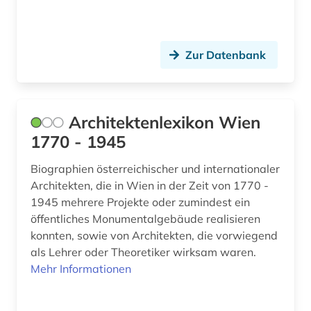
geschichte 1945 - (1)
geschichte 300-1500 (1)
Zur Datenbank
geschichtsbild (1)
glossar (1)
graphik (1)
Architektenlexikon Wien
1770 - 1945
graphische sammlung (1)
Biographien österreichischer und internationaler
graphische sammlung albertina (1)
Architekten, die in Wien in der Zeit von 1770 -
großtafelbau (1)
1945 mehrere Projekte oder zumindest ein
öffentliches Monumentalgebäude realisieren
gutshof (2)
konnten, sowie von Architekten, die vorwiegend
als Lehrer oder Theoretiker wirksam waren.
handschrift (1)
Mehr Informationen
handwerker (1)