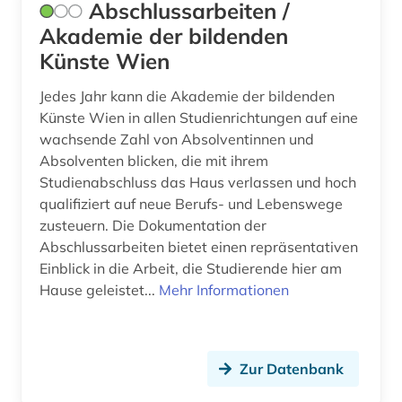
Abschlussarbeiten /
bauvorhaben (1)
Niederlande (2)
Akademie der bildenden
Künste Wien
bauwerk (4)
Niedersachsen (1)
Jedes Jahr kann die Akademie der bildenden
bauwesen (7)
Norwegen (2)
Künste Wien in allen Studienrichtungen auf eine
bauwirtschaft (2)
Oesterreich (14)
wachsende Zahl von Absolventinnen und
Absolventen blicken, die mit ihrem
bauzeichnung (1)
Polen (2)
Studienabschluss das Haus verlassen und hoch
qualifiziert auf neue Berufs- und Lebenswege
bauökologie (3)
Rheinland-Pfalz (1)
zusteuern. Die Dokumentation der
bayern (1)
Abschlussarbeiten bietet einen repräsentativen
Sachsen (1)
Einblick in die Arbeit, die Studierende hier am
bda-preis (1)
Schweden (3)
Hause geleistet...
Mehr Informationen
berlin (5)
Schweiz (4)
beton (2)
Slowakei (1)
Zur Datenbank
betonbau (1)
Suedamerika (1)