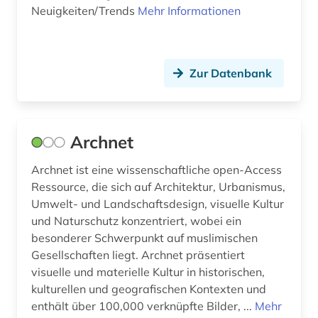
Neuigkeiten/Trends
Mehr Informationen
köln (1)
künste (1)
künstler (3)
Zur Datenbank
künstlerin (1)
künstlerisches material (1)
Archnet
landeskunde (1)
Archnet ist eine wissenschaftliche open-Access
Ressource, die sich auf Architektur, Urbanismus,
landesorganisation wien (1)
Umwelt- und Landschaftsdesign, visuelle Kultur
landesplanung (1)
und Naturschutz konzentriert, wobei ein
besonderer Schwerpunkt auf muslimischen
landschaft (1)
Gesellschaften liegt. Archnet präsentiert
visuelle und materielle Kultur in historischen,
landschaftsarchitekt (1)
kulturellen und geografischen Kontexten und
enthält über 100,000 verknüpfte Bilder, ...
landschaftsarchitektin (2)
Mehr