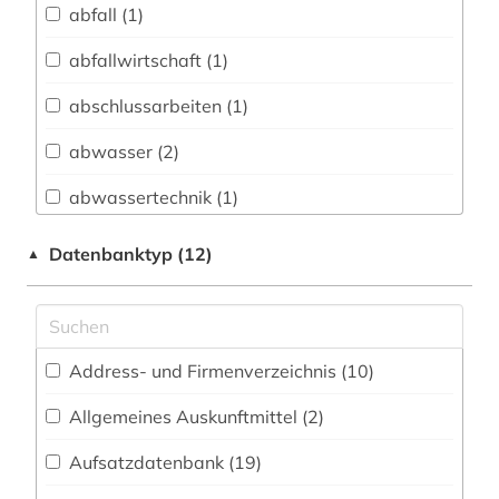
abfall (1)
Archäologie (23)
Architektur, Bauingenieur- und
abfallwirtschaft (1)
Vermessungswesen (211)
abschlussarbeiten (1)
Biologie, Biotechnologie (17)
abwasser (2)
Buch- und Bibliothekswesen,
Informationswissenschaft (7)
abwassertechnik (1)
Chemie und Pharmazie (18)
abwassertechnologie (1)
Datenbanktyp (12)
▲
Elektrotechnik, Elektronik, Nachrichtentechnik
akademie der bildenden künste (1)
(20)
akademie der künste (1)
Energietechnik (21)
Address- und Firmenverzeichnis (10
)
akademie der wissenschaften (1)
Ethnologie (10)
Allgemeines Auskunftmittel (2
)
alltagskultur (1)
Geographie (23)
Aufsatzdatenbank (19
)
aloys ludwig (1)
Geowissenschaften (11)