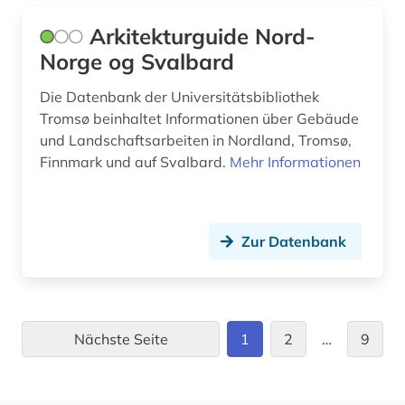
literatur (2)
Arkitekturguide Nord-
Norge og Svalbard
luftbild (2)
Die Datenbank der Universitätsbibliothek
luftnachrichtendienst (1)
Tromsø beinhaltet Informationen über Gebäude
luise (1)
und Landschaftsarbeiten in Nordland, Tromsø,
Finnmark und auf Svalbard.
Mehr Informationen
län blekinge (1)
län halland (1)
Zur Datenbank
län schonen (1)
lüftung (1)
lüftungstechnik (2)
Nächste Seite
1
2
…
9
malerei (1)
marseille (1)