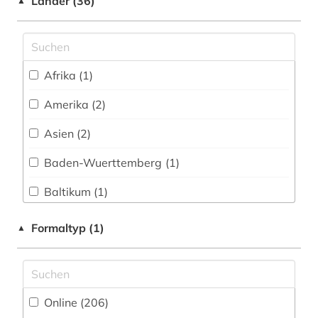
Länder (36)
▲
ausstellung (1)
Sport (2)
Zugriff vor Ort
authentizität (1)
Technik (20)
baden-württemberg (1)
Afrika (1)
Theologie und Religionswissenschaften (14)
bauakademie (1)
Amerika (2)
Werkstoffwissenschaften und
Fertigungstechnik (24)
baudenkmal (4)
Asien (2)
Wirtschaftswissenschaften (17)
bauen (1)
Baden-Wuerttemberg (1)
Wissenschaftskunde, Forschung, Hochschul-,
Museumswesen (7)
bauforschung (1)
Baltikum (1)
bauhandwerk (1)
Bayern (1)
Formaltyp (1)
▲
bauingenieurwesen (5)
Berlin (1)
baukonstruktion (1)
Brandenburg (2)
Online (206
)
baukunst (1)
Daenemark (4)