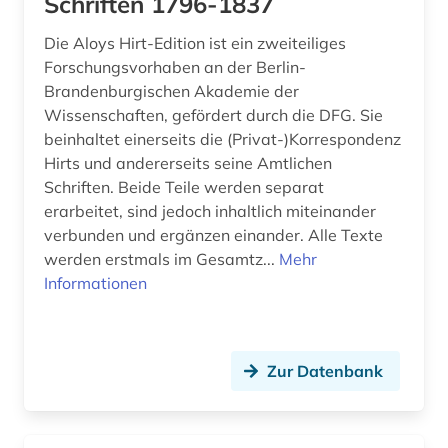
Schriften 1796-1837
dachbegrünung (1)
Die Aloys Hirt-Edition ist ein zweiteiliges
Forschungsvorhaben an der Berlin-
ddr (1)
Brandenburgischen Akademie der
Wissenschaften, gefördert durch die DFG. Sie
debatte (1)
beinhaltet einerseits die (Privat-)Korrespondenz
Hirts und andererseits seine Amtlichen
deckenmalerei (1)
Schriften. Beide Teile werden separat
dehio, georg | kunsthistoriker; hochschullehrer;
erarbeitet, sind jedoch inhaltlich miteinander
historiker; maler; zeichner (1)
verbunden und ergänzen einander. Alle Texte
werden erstmals im Gesamtz...
Mehr
dehio-handbuch (1)
Informationen
denkmal (4)
denkmalamt (1)
Zur Datenbank
denkmalpflege (6)
denkmalschutz (3)