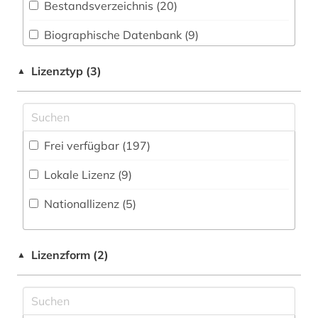
Bestandsverzeichnis (20
)
altbaumodernisierung (2)
Germanistik. Niederlandistik. Skandinavistik
(6)
Biographische Datenbank (9
)
altes buch (1)
Geschichte (46)
Fachbibliographie (31
)
altstadtsanierung (1)
Lizenztyp (3)
▲
Informatik (11)
Faktendatenbank (49
)
anschrift (1)
Klassische Philologie. Byzantinistik.
National-, Regionalbibliographie (1
)
antike (2)
Mittellateinische und Neugriechische Philologie.
Frei verfügbar (197)
Neulatein (4)
Portal (58
)
aquarell (1)
Lokale Lizenz (9)
Kunstgeschichte (67)
Sammlung Nicht-Textueller-Materialien (59
)
arbeiterbewegung (1)
Nationallizenz (5)
Maschinenbau (1)
Volltextdatenbank (47
)
arbeitsschutz (1)
Mathematik (7)
Wörterbuch, Enzyklopädie, Nachschlagwerk
architekt (3)
(11
)
Lizenzform (2)
▲
Medien- und Kommunikationswissenschaften,
architektin (1)
Kommunikationsdesign (9)
architektur (59)
Medizin (14)