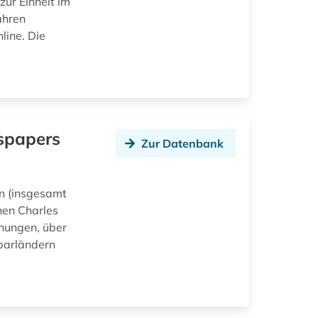
zur Einheit im
ahren
line. Die
wspapers
Zur Datenbank
en (insgesamt
hen Charles
chungen, über
barländern