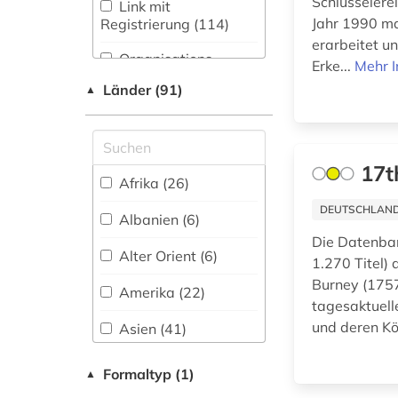
Medien- und
Schlüsselere
Link mit
afroamerikaner (1)
Kommunikationswissenschaften,
Jahr 1990 ma
Registrierung (114)
Kommunikationsdesign (87)
erarbeitet u
agder (2)
Organisations-
Erke...
Mehr I
Medizin (23)
Netzwerk / VPN (5)
agrarkultur (1)
Länder (91)
▲
Militärwissenschaft
Shibboleth
akdademie der
(2)
künste (1)
Zugriff vor Ort
Musikwissenschaft
17t
akte (2)
(27)
Afrika (26)
aktiengesellschaft
Natur- und
DEUTSCHLANDW
Albanien (6)
(1)
Umweltschutz (1)
Die Datenban
Alter Orient (6)
albanien (1)
1.270 Titel)
Pädagogik (22)
Burney (1757
Amerika (22)
albert (1)
Philosophie (53)
tagesaktuell
und deren K
Asien (41)
alexander von
Physik (7)
humboldt (3)
Australien, Ozeanien
Formaltyp (1)
Politologie (193)
▲
(6)
alfred escher (1)