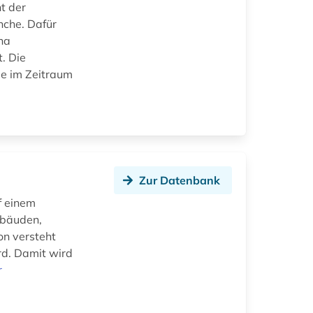
t der
nche. Dafür
na
. Die
ie im Zeitraum
Zur Datenbank
f einem
ebäuden,
on versteht
rd. Damit wird
r