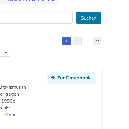
Suchen
t
1
2
…
72
Zur Datenbank
ktivismus in
ker gegen
s 1990er
rchiv
...
Mehr