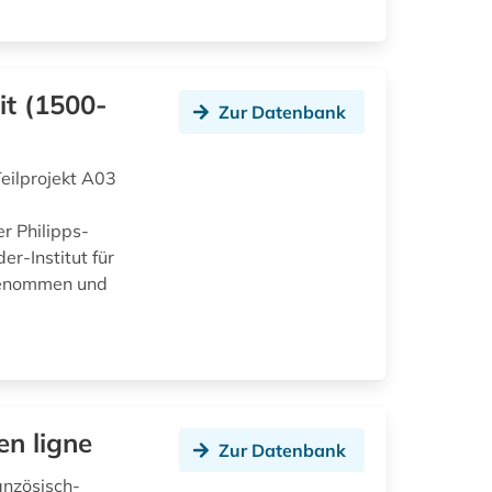
it (1500-
Zur Datenbank
eilprojekt A03
r Philipps-
r-Institut für
fgenommen und
en ligne
Zur Datenbank
anzösisch-