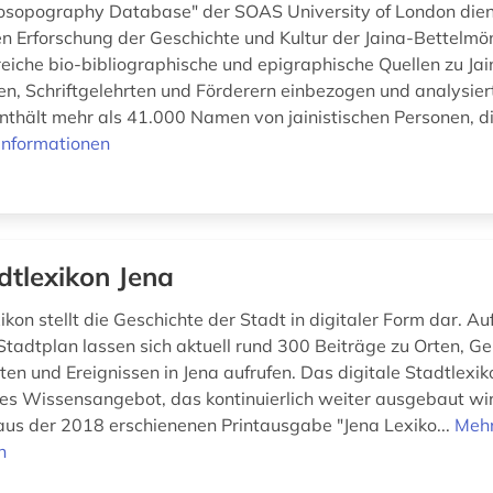
rosopography Database" der SOAS University of London dien
en Erforschung der Geschichte und Kultur der Jaina-Bettelmö
eiche bio-bibliographische und epigraphische Quellen zu Jai
n, Schriftgelehrten und Förderern einbezogen und analysiert
thält mehr als 41.000 Namen von jainistischen Personen, d
Informationen
dtlexikon Jena
kon stellt die Geschichte der Stadt in digitaler Form dar. Au
 Stadtplan lassen sich aktuell rund 300 Beiträge zu Orten, G
ten und Ereignissen in Jena aufrufen. Das digitale Stadtlexik
enes Wissensangebot, das kontinuierlich weiter ausgebaut wi
us der 2018 erschienenen Printausgabe "Jena Lexiko...
Meh
n