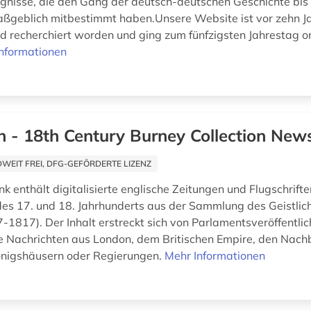
ignisse, die den Gang der deutsch-deutschen Geschichte bis 
ßgeblich mitbestimmt haben.Unsere Website ist vor zehn J
nd recherchiert worden und ging zum fünfzigsten Jahrestag on
nformationen
h - 18th Century Burney Collection Ne
EIT FREI, DFG-GEFÖRDERTE LIZENZ
k enthält digitalisierte englische Zeitungen und Flugschrift
 des 17. und 18. Jahrhunderts aus der Sammlung des Geistlic
-1817). Der Inhalt erstreckt sich von Parlamentsveröffentli
e Nachrichten aus London, dem Britischen Empire, den Nach
önigshäusern oder Regierungen.
Mehr Informationen