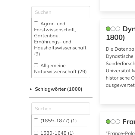
Agrar- und
Dyn
Forstwissenschaft,
Gartenbau,
1800)
Ernährungs- und
Haushaltswissenschaft
Die Datenban
(9)
Dynastische 
Sonderforsch
Allgemeine
Universität 
Naturwissenschaft (29)
historische 
Allgemeine und
ausgewertet
Schlagwörter (1000)
fachübergreifende
▲
Datenbanken (281)
Allgemeine und
vergleichende Sprach-
und
Fra
(1859-1877) (1)
Literaturwissenschaft.
Indogermanistik.
1680-1648 (1)
"France-Polo