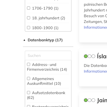
Außereuropäische
polnischen B
Sprachen und
1706-1790 (1)
Jahrhundert 
Literaturen (79)
Besuch von C
18. jahrhundert (2)
Alte Geschichte (40)
Zeitungen, St
Informatione
1800-1900 (1)
Anglistik.
Amerikanistik (73)
1840 -1999 (1)
Datenbanktyp (17)
▲
Archäologie (95)
1869-1952 (1)
Architektur,
Ísl
1940-1944 (1)
Bauingenieur- und
Vermessungswesen
Address- und
Die Datenban
1940-1945 (1)
(46)
Firmenverzeichnis (14
)
Informatione
1963-1965 (1)
Biologie,
Allgemeines
Biotechnologie (14)
Auskunftmittel (10
)
aalborg (1)
Buch- und
Aufsatzdatenbank
aarhus (6)
Bibliothekswesen,
(62
)
Jai
Informationswissenschaft
abbildung (1)
(95)
Bestandsverzeichnis