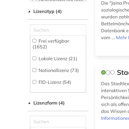
Die "Jaina P
(311
)
soziologisch
Chemie und
abfluss (1)
Lizenztyp (4)
▲
Pharmazie (7)
Biographische
wurden zahlr
Datenbank (186
abgeordneter (1)
)
Bettelmönche
Elektrotechnik,
Datenbank en
Elektronik,
abkommen (1)
vom ...
Mehr 
Nachrichtentechnik (5)
Buchhandelsverzeichnis
Frei verfügbar
(1
)
abraham (1)
(1652)
Energietechnik (7)
Disziplinäre
abraham geiger
Lokale Lizenz (21)
Forschungsdatenrepositorien
Ethnologie (112)
kolle (1)
(4
)
Nationallizenz (73)
Sta
Geographie (107)
abrüstung (1)
Disziplinäre
FID-Lizenz (54)
Das Stadtlexi
Repositorien (4
)
Geowissenschaften
abschaffung (1)
interaktiven
(18)
Fachbibliographie
Persönlichkei
abtei cluny (1)
(223
)
Germanistik.
Lizenzform (4)
▲
sich als off
Niederlandistik.
adel (3)
das Wissen a
Faktendatenbank
Skandinavistik (98)
Informatione
(317
)
adelsfamilie (2)
Geschichte (1800)