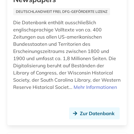
geschichte 1699-1812 (1)
DEUTSCHLANDWEIT FREI, DFG-GEFÖRDERTE LIZENZ
geschichte 1807-1929 (1)
Die Datenbank enthält ausschließlich
geschichte 1870-2019 (2)
englischsprachige Volltexte von ca. 400
Zeitungen aus allen US-amerikanischen
geschichte 1918 - 1934 (1)
Bundesstaaten und Territorien des
Erscheinungszeitraums zwischen 1800 und
geschichte 1918-1933 (1)
1900 und umfasst ca. 1,8 Millionen Seiten. Die
geschichte 1942-1945 (1)
Digitalisierung beruht auf Beständen der
Library of Congress, der Wisconsin Historical
geschichte 1974 (1)
Society, der South Carolina Library, der Western
Reserve Historical Societ...
Mehr Informationen
geschichte 1974-1990 (1)
geschichte 1992- (1)
gesellschaft (2)
Zur Datenbank
gießen (1)