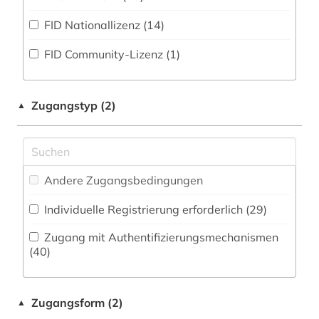
Zeitungs-, Zeitschriftenbibliographie (4
)
Medizin (1)
FID Nationallizenz (14)
auckland (2)
Militärwissenschaft (0)
FID Community-Lizenz (1)
aufsatz (2)
Musikwissenschaft (1)
australien (3)
Natur- und Umweltschutz (1)
Zugangstyp (2)
▲
auswanderung (1)
Pädagogik (6)
bad kissingen (1)
Philosophie (1)
baden (1)
Andere Zugangsbedingungen
Physik (0)
baden-württemberg (3)
Individuelle Registrierung erforderlich (29)
Politologie (88)
bamberg (1)
Zugang mit Authentifizierungsmechanismen
Psychologie (0)
(40)
bangkok (1)
Rechtswissenschaft (11)
bangladesch (1)
Zugangsform (2)
▲
Romanistik (13)