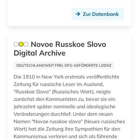
hofheim (1)
Zur Datenbank
hong kong (1)
hongkong (1)
Novoe Russkoe Slovo
humoristische presse (2)
Digital Archive
iberoromanistik (3)
DEUTSCHLANDWEIT FREI, DFG-GEFÖRDERTE LIZENZ
idstein (1)
Die 1910 in New York erstmals veröffentlichte
indien (4)
Zeitung für russische Leser im Ausland,
"Russkoe Slovo" (Russisches Wort), neigte
informatik (1)
zunächst den Kommunisten zu, bevor sie ein
Jahrzehnt später nominelle und ideologische
informationstechnik (1)
Veränderungen durchlief. Unter dem neuen
informationswissenschaft (1)
Namen "Novoe russkoe slovo" (Neues russisches
Wort) hat die Zeitung ihre Sympathien für den
ingolstadt (1)
Kommunismus verloren und sich als führende