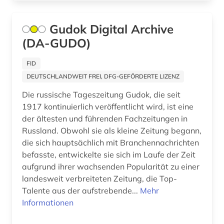
handel (2)
Gudok Digital Archive
hannover (1)
(DA-GUDO)
haßgau (1)
FID
hessen (2)
DEUTSCHLANDWEIT FREI, DFG-GEFÖRDERTE LIZENZ
heusden (1)
Die russische Tageszeitung Gudok, die seit
1917 kontinuierlich veröffentlicht wird, ist eine
hispanistik (4)
der ältesten und führenden Fachzeitungen in
hispanoamerika (1)
Russland. Obwohl sie als kleine Zeitung begann,
die sich hauptsächlich mit Branchennachrichten
hispanoamerikanische geschichte (1)
befasste, entwickelte sie sich im Laufe der Zeit
aufgrund ihrer wachsenden Popularität zu einer
hobart (1)
landesweit verbreiteten Zeitung, die Top-
Talente aus der aufstrebende...
Mehr
hochheim (1)
Informationen
hochschulwesen (4)