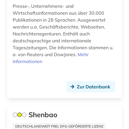
Presse-, Unternehmens- und
litauen (1)
Wirtschaftsinformationen aus über 30.000
Publikationen in 28 Sprachen. Ausgewertet
literatur (6)
werden u.a. Geschäftsberichte, Webseiten,
literaturnaja gazeta (2)
Nachrichtenagenturen. Enthält auch
deutschsprachige und internationale
literaturwissenschaft (3)
Tageszeitungen. Die Informationen stammen u.
a. von Reuters und DowJones.
Mehr
logistik (1)
Informationen
london (17)
lorraine (1)
Zur Datenbank
los angeles (1)
lothringen (1)
Shenbao
luhansk (1)
DEUTSCHLANDWEIT FREI, DFG-GEFÖRDERTE LIZENZ
lusitanistik (1)