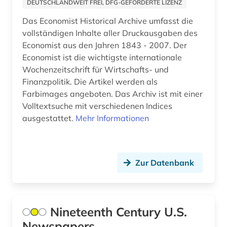
frankfurter allgemeine (1)
DEUTSCHLANDWEIT FREI, DFG-GEFÖRDERTE LIZENZ
Das Economist Historical Archive umfasst die
frankreich (11)
vollständigen Inhalte aller Druckausgaben des
frankreich zeitung (1)
Economist aus den Jahren 1843 - 2007. Der
Economist ist die wichtigste internationale
französisch (2)
Wochenzeitschrift für Wirtschafts- und
Finanzpolitik. Die Artikel werden als
friesland (1)
Farbimages angeboten. Das Archiv ist mit einer
Volltextsuche mit verschiedenen Indices
färöer (1)
ausgestattet.
Mehr Informationen
führungskraft (1)
galloromanistik (2)
Zur Datenbank
gelnhausen (1)
genf (1)
Nineteenth Century U.S.
geschichte (17)
Newspapers