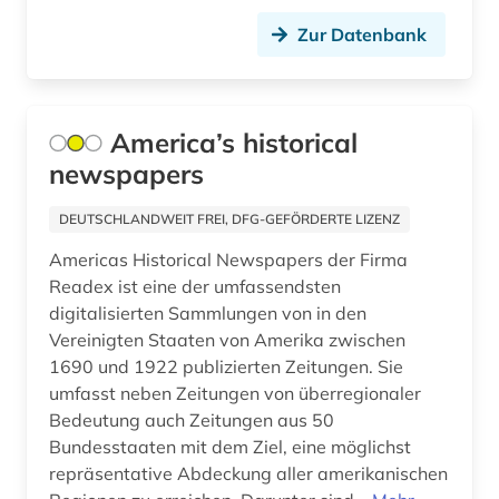
deutschsprachiger raum (1)
Zur Datenbank
Kanada (9)
digital (1)
Korea (2)
diplomatie (1)
Kroatien (1)
America’s historical
district of columbia (1)
newspapers
Lettland (2)
donezk (ukraine) (1)
DEUTSCHLANDWEIT FREI, DFG-GEFÖRDERTE LIZENZ
Liechtenstein (1)
dresden (2)
Americas Historical Newspapers der Firma
Litauen (1)
Readex ist eine der umfassendsten
dublin (1)
digitalisierten Sammlungen von in den
Luxemburg (2)
dänemark (2)
Vereinigten Staaten von Amerika zwischen
Mecklenburg-Vorpommern (1)
1690 und 1922 publizierten Zeitungen. Sie
earnings calls transkripte (1)
umfasst neben Zeitungen von überregionaler
Mittelamerika (4)
Bedeutung auch Zeitungen aus 50
edinburgh (1)
Bundesstaaten mit dem Ziel, eine möglichst
Moldawien (1)
eichstätt (1)
repräsentative Abdeckung aller amerikanischen
Niederlande (7)