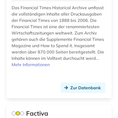
Das Financial Times Historical Archive umfasst
kultur (3)
die vollständigen Inhalte aller Druckausgaben
kulturwissenschaften (6)
der Financial Times von 1888 bis 2006. Die
Financial Times ist eine der renommiertesten
kärnten (1)
Wirtschaftszeitungen weltweit. Zum Archiv
gehören auch die Supplemente Financial Times
köln (2)
Magazine und How to Spend it. Insgesamt
land van altena (1)
werden über 870.000 Seiten bereitgestellt. Die
Inhalte können im Volltext durchsucht werd...
landeskunde (8)
Mehr Informationen
lausitz (1)
lauterbach <hessen> (1)
Zur Datenbank
leipzig (2)
lettland (1)
Factiva
liechtenstein (1)