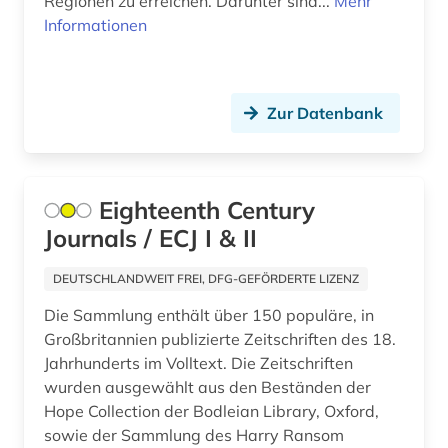
Regionen zu erreichen. Darunter sind...
Mehr
einwanderung (1)
Informationen
Niedersachsen (1)
elektronische bibliothek (1)
Nordamerika (7)
elektronische zeitschrift (2)
Zur Datenbank
Nordrhein-Westfalen (7)
elektronische zeitung (7)
Norwegen (1)
elektronisches buch (1)
Oesterreich (20)
Eighteenth Century
england (1)
Journals / ECJ I & II
Ostasien (1)
englisch (1)
DEUTSCHLANDWEIT FREI, DFG-GEFÖRDERTE LIZENZ
Osteuropa (3)
erster weltkrieg (7)
Die Sammlung enthält über 150 populäre, in
Polen (2)
Großbritannien publizierte Zeitschriften des 18.
estland (1)
Jahrhunderts im Volltext. Die Zeitschriften
Rheinland-Pfalz (5)
eu (1)
wurden ausgewählt aus den Beständen der
Russland, Sowjetunion (21)
Hope Collection der Bodleian Library, Oxford,
europa (1)
sowie der Sammlung des Harry Ransom