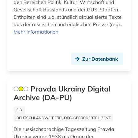
den Bereichen Politik, Kultur, Wirtschaft und
karibik (1)
Gesellschaft Russlands und der GUS-Staaten.
Enthalten sind u.a. stündlich aktualisierte Texte
karibik und latino studies (4)
aus der russischen und englischen Presse (regi...
Mehr Informationen
karikatur (1)
karte (1)
katholische kirche (2)
Zur Datenbank
katholische kirche. sancta sedes (1)
katholische zeitung (1)
Pravda Ukrainy Digital
Archive (DA-PU)
kaukasus (1)
kentucky (1)
FID
DEUTSCHLANDWEIT FREI, DFG-GEFÖRDERTE LIZENZ
kirchenarchiv (1)
Die russischsprachige Tageszeitung Pravda
kitzingen (1)
Ukrainy wurde 1938 als Organ der