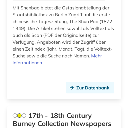
Mit Shenbao bietet die Ostasienabteilung der
luxemburg (2)
Staatsbibliothek zu Berlin Zugriff auf die erste
chinesische Tageszeitung, The Shun Pao (1872-
madrid (3)
1949). Die Artikel stehen sowohl als Volltext als
magazin (1)
auch als Scan (PDF der Originalseite) zur
Verfügung. Angeboten wird der Zugriff über
main (2)
einen Zeitindex (Jahr, Monat, Tag), die Volltext-
Suche sowie die Suche nach Namen.
Mehr
main-taunus-kreis (1)
Informationen
mainfranken (2)
mainz (2)
Zur Datenbank
malaiisch (1)
mannheim (1)
17th - 18th Century
maritime wirtschaft (1)
Burney Collection Newspapers
marktdaten (2)