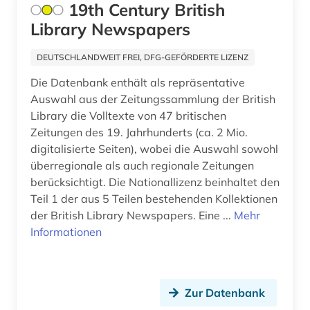
19th Century British
Library Newspapers
moskau (4)
musik (2)
DEUTSCHLANDWEIT FREI, DFG-GEFÖRDERTE LIZENZ
Die Datenbank enthält als repräsentative
münchen (2)
Auswahl aus der Zeitungssammlung der British
nachrichtensendung (1)
Library die Volltexte von 47 britischen
Zeitungen des 19. Jahrhunderts (ca. 2 Mio.
naher osten (5)
digitalisierte Seiten), wobei die Auswahl sowohl
überregionale als auch regionale Zeitungen
nationalsozialismus (1)
berücksichtigt. Die Nationallizenz beinhaltet den
nepal (1)
Teil 1 der aus 5 Teilen bestehenden Kollektionen
der British Library Newspapers. Eine ...
Mehr
neue zeit (zeitung, berlin 1945-1994) (1)
Informationen
neues deutschland (zeitung) (1)
neuseeland (1)
Zur Datenbank