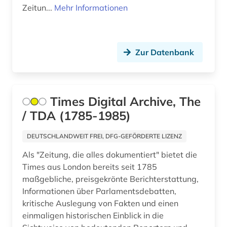
Zeitun...
Mehr Informationen
inhalt (1)
innerschweiz (1)
international (1)
Zur Datenbank
internationale politik (1)
internationaler handel (1)
Times Digital Archive, The
/ TDA (1785-1985)
irland (3)
islamwissenschaften (1)
DEUTSCHLANDWEIT FREI, DFG-GEFÖRDERTE LIZENZ
Als "Zeitung, die alles dokumentiert" bietet die
island (2)
Times aus London bereits seit 1785
israel (4)
maßgebliche, preisgekrönte Berichterstattung,
Informationen über Parlamentsdebatten,
italien (8)
kritische Auslegung von Fakten und einen
einmaligen historischen Einblick in die
jansenismus (1)