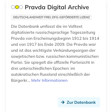
glasgow (1)
Pravda Digital Archive
glossar (1)
DEUTSCHLANDWEIT FREI, DFG-GEFÖRDERTE LIZENZ
governance (1)
Die Datenbank umfasst die im Volltext
digitalisierte russischsprachige Tageszeitung
graz (1)
Pravda von Erscheinungsbeginn 1912 bis 1914
groningen (1)
und von 1917 bis Ende 2009. Die Pravda war
und ist das wichtigste Verkündungsorgan der
grossbritannien (1)
sowjetischen bzw. russischen kommunistischen
Partei. Sie spiegelt die offizielle Parteisicht in
großbritannien (25)
drei unterschiedlichen Epochen: im
autokratischen Russland einschließlich der
grönland (1)
Bürgerkr...
Mehr Informationen
guangzhou (2)
gus (1)
Zur Datenbank
hamburg (6)