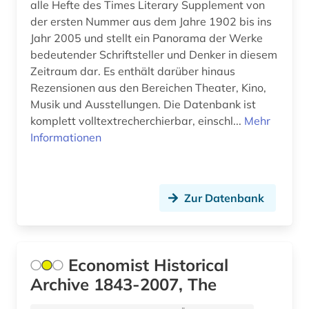
finnlandschweden (1)
alle Hefte des Times Literary Supplement von
der ersten Nummer aus dem Jahre 1902 bis ins
firmen (1)
Jahr 2005 und stellt ein Panorama der Werke
bedeutender Schriftsteller und Denker in diesem
firmenbuch (1)
Zeitraum dar. Es enthält darüber hinaus
flensburg (1)
Rezensionen aus den Bereichen Theater, Kino,
Musik und Ausstellungen. Die Datenbank ist
florida (1)
komplett volltextrecherchierbar, einschl...
Mehr
Informationen
flugschrift (3)
forschung (1)
Zur Datenbank
foto (1)
fotografie (1)
fotozeitschrift (1)
Economist Historical
Archive 1843-2007, The
frankfurt (2)