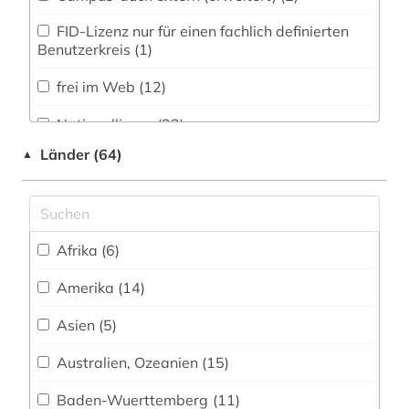
bibliographie (3)
FID-Lizenz nur für einen fachlich definierten
bibliothekswissenschaft (1)
Benutzerkreis (1)
bilanz (1)
frei im Web (12)
biodiversität (1)
Nationallizenz (22)
bonn (2)
Länder (64)
▲
FID-Nationallizenz (1)
boston <mass.> (1)
FID-Nationallizenz (8)
boulevardpresse (1)
FID-Nationallizenz (4)
Afrika (6)
boulevardzeitung (1)
frei verfügbar (56)
Amerika (14)
branchenberichte (2)
Login mit FID-Kennung (1)
Asien (5)
brandenburg (1)
Nationallizenz (9)
Australien, Ozeanien (15)
bretagne (1)
Nationallizenz-Login für registrierte
Baden-Wuerttemberg (11)
Einzelpersonen (8)