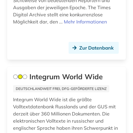
Sichtweise von bedeutenden Reportern und
japan (1)
Ausgaben der jeweiligen Epoche. The Times
Digital Archive stellt eine konkurrenzlose
jerusalem (1)
Möglichkeit dar, den ...
Mehr Informationen
jiddistik (1)
journalismus (1)
Zur Datenbank
judaistik (4)
juden (2)
Integrum World Wide
judentum (4)
DEUTSCHLANDWEIT FREI, DFG-GEFÖRDERTE LIZENZ
jüdische presse (1)
Integrum World Wide ist die größte
kalifornien (1)
Volltextdatenbank Russlands und der GUS mit
derzeit über 360 Millionen Dokumenten. Die
kambodscha (1)
elektronischen Volltexte in russischer und
englischer Sprache haben ihren Schwerpunkt in
kanada (5)