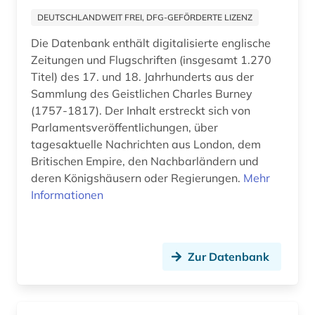
DEUTSCHLANDWEIT FREI, DFG-GEFÖRDERTE LIZENZ
marxismus (1)
Die Datenbank enthält digitalisierte englische
mecklenburg-vorpommern (1)
Zeitungen und Flugschriften (insgesamt 1.270
Titel) des 17. und 18. Jahrhunderts aus der
medienwissenschaft (4)
Sammlung des Geistlichen Charles Burney
(1757-1817). Der Inhalt erstreckt sich von
melchior, lauritz | musiker; sänger; tenor
&lt;sänger&gt;; opernsänger; opernsänger;
Parlamentsveröffentlichungen, über
sänger (1)
tagesaktuelle Nachrichten aus London, dem
Britischen Empire, den Nachbarländern und
mexiko (1)
deren Königshäusern oder Regierungen.
Mehr
Informationen
mikrocomputer (1)
militär (2)
militärwissenschaft (1)
Zur Datenbank
mittlerer osten (1)
moldawien (1)