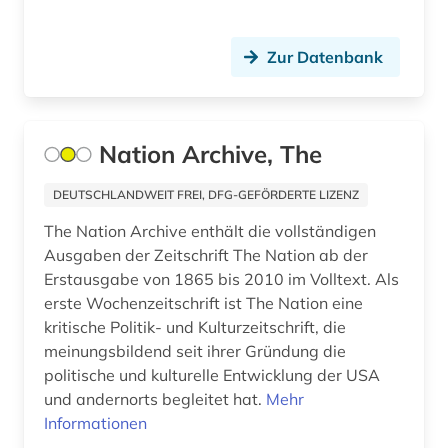
nordirland (1)
norwegen (1)
Zur Datenbank
ny (1)
nürnberg (2)
Nation Archive, The
online-publikation (2)
DEUTSCHLANDWEIT FREI, DFG-GEFÖRDERTE LIZENZ
ost (1)
The Nation Archive enthält die vollständigen
ostasien (2)
Ausgaben der Zeitschrift The Nation ab der
Erstausgabe von 1865 bis 2010 im Volltext. Als
ostasienwissenschaft (1)
erste Wochenzeitschrift ist The Nation eine
kritische Politik- und Kulturzeitschrift, die
osteuropawissenschaften (1)
meinungsbildend seit ihrer Gründung die
ostwestfalen (1)
politische und kulturelle Entwicklung der USA
und andernorts begleitet hat.
Mehr
pakistan (1)
Informationen