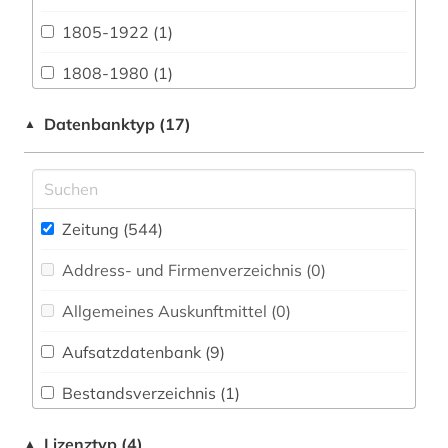
Biologie, Biotechnologie (0)
1805-1922 (1)
Buch- und Bibliothekswesen,
Informationswissenschaft (3)
1808-1980 (1)
Chemie und Pharmazie (0)
1822-1922 (1)
Datenbanktyp (17)
▲
Elektrotechnik, Elektronik, Nachrichtentechnik
1850-1940 (1)
(0)
1914-1919 (1)
Energietechnik (3)
Zeitung (544
)
aachen (2)
Ethnologie (17)
Address- und Firmenverzeichnis (0
)
aargau (1)
Geographie (2)
Allgemeines Auskunftmittel (0
)
abendzeitung (münchen) (1)
Geowissenschaften (2)
Aufsatzdatenbank (9
)
afrika (4)
Germanistik. Niederlandistik. Skandinavistik
(2)
Bestandsverzeichnis (1
)
aktuelles lexikon (1)
Geschichte (138)
Biographische Datenbank (2
)
alltag (1)
Lizenztyp (4)
▲