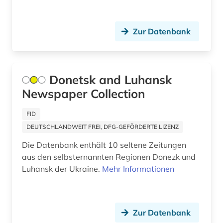
panama (1)
paris (3)
Zur Datenbank
passau (2)
peking (3)
Donetsk and Luhansk
periodika (1)
Newspaper Collection
perth (1)
FID
pharmazie (1)
DEUTSCHLANDWEIT FREI, DFG-GEFÖRDERTE LIZENZ
Die Datenbank enthält 10 seltene Zeitungen
polen (2)
aus den selbsternannten Regionen Donezk und
politik (17)
Luhansk der Ukraine.
Mehr Informationen
politikwissenschaft (3)
politische berichterstattung (1)
Zur Datenbank