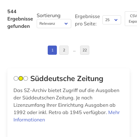
christentum (4)
Finnland (3)
544
coburg (1)
Sortierung
Ergebnisse
CSV
Ergebnisse
Expo
Frankreich (15)
pro Seite:
gefunden
computertechnik (1)
GUS (2)
computerwissenschaft (1)
Großbritannien (38)
1
2
…
22
darmstadt (1)
Hamburg (2)
datentechnik (1)
Hessen (16)
Süddeutsche Zeitung
ddr-presse (1)
Irland (5)
Das SZ-Archiv bietet Zugriff auf die Ausgaben
ddr-zeitungsportal (1)
der Süddeutschen Zeitung. Je nach
Island (3)
deutsches sprachgebiet (1)
Lizenzumfang Ihrer Einrichtung Ausgaben ab
Israel (8)
1992 oder inkl. Retro ab 1945 verfügbar.
Mehr
deutschland (23)
Informationen
Italien (10)
deutschland (ddr) (5)
Japan (3)