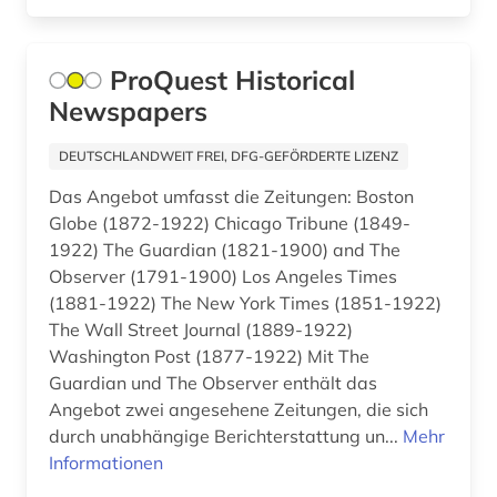
new york (6)
new york (1)
ProQuest Historical
new york <ny> (1)
Newspapers
new york times (1)
DEUTSCHLANDWEIT FREI, DFG-GEFÖRDERTE LIZENZ
new york times archive (1)
Das Angebot umfasst die Zeitungen: Boston
Globe (1872-1922) Chicago Tribune (1849-
new york, new york (1)
1922) The Guardian (1821-1900) and The
niederlande (5)
Observer (1791-1900) Los Angeles Times
(1881-1922) The New York Times (1851-1922)
niederländisch (2)
The Wall Street Journal (1889-1922)
Washington Post (1877-1922) Mit The
niedersachsen (1)
Guardian und The Observer enthält das
Angebot zwei angesehene Zeitungen, die sich
niederösterreich (1)
durch unabhängige Berichterstattung un...
Mehr
nordafrika (2)
Informationen