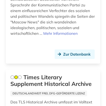
Thueringen (2)
Sprachrohr der Kommunistischen Partei zu
fid geschichtswissenschaft (5)
einem einflussreichen Verfechter des sozialen
USA (35)
und politischen Wandels spiegeln die Seiten der
fid lateinamerika (4)
Ukraine (3)
"Moscow News" die sich wandelnden
ideologischen, politischen, sozialen und
fid nahost-, nordafrika- und islamstudien (5)
Ungarn (1)
wirtschaftlichen ...
Mehr Informationen
fid ost-, ostmittel- und südosteuropa (9)
Vatikanstadt (4)
filmarchiv (1)
Zur Datenbank
financial times (1)
finanzgeschichte (1)
Times Literary
finanzmarkt (1)
Supplement Historical Archive
finanzwirtschaft (1)
DEUTSCHLANDWEIT FREI, DFG-GEFÖRDERTE LIZENZ
finnland (2)
Das TLS Historical Archive umfasst im Volltext