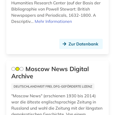
Saarland (1)
Humanities Research Center (auf der Basis der
europäische union (1)
Bibliographie von Powell Stewart: British
Sachsen (3)
Newspapers and Periodicals, 1632-1800. A
europäisches schrifttum (1)
Descriptiv...
Mehr Informationen
Sachsen-Anhalt (1)
exilpresse (1)
Schweden (2)
fellbach (1)
Schweiz (23)
Zur Datenbank
fernsehen (1)
Serbien (1)
fernsehsendung (1)
Skandinavien (1)
Moscow News Digital
fid anglo american culture &amp; history (1)
Spanien (10)
Archive
fid anglo-american culture (1)
Suedamerika (6)
DEUTSCHLANDWEIT FREI, DFG-GEFÖRDERTE LIZENZ
fid asien (1)
Suedasien (2)
"Moscow News" (erschienen 1930 bis 2014)
fid benelux (1)
war die älteste englischsprachige Zeitung in
Suedostasien (6)
Russland und wohl die Zeitung mit der längsten
fid buch-, bibliotheks- und
demokratischen Geschichte. Von einem
informationswissenschaft (1)