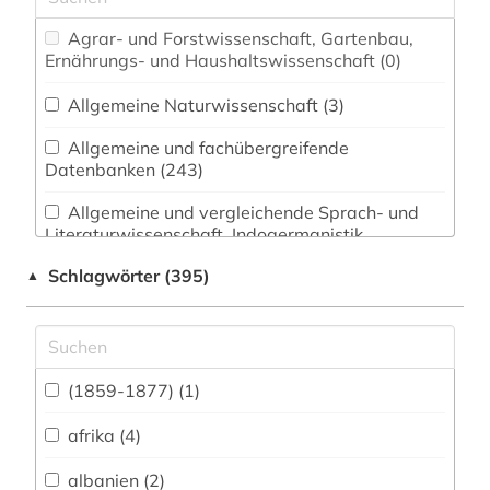
Agrar- und Forstwissenschaft, Gartenbau,
Ernährungs- und Haushaltswissenschaft (0)
Allgemeine Naturwissenschaft (3)
Allgemeine und fachübergreifende
Datenbanken (243)
Allgemeine und vergleichende Sprach- und
Literaturwissenschaft. Indogermanistik.
Außereuropäische Sprachen und Literaturen (9)
Schlagwörter (395)
▲
Anglistik. Amerikanistik (11)
Archäologie (0)
Architektur, Bauingenieur- und
(1859-1877) (1)
Vermessungswesen (1)
afrika (4)
Asien-Afrika-Wissenschaften (6)
albanien (2)