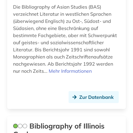
Osmanisches Reich (1)
finnougristik (1)
Die Bibliography of Asian Studies (BAS)
Ostasien (2)
verzeichnet Literatur in westlichen Sprachen
flandern (1)
(überwiegend Englisch) zu Ost-, Südost- und
Osteuropa (23)
Südasien, ohne eine Beschränkung auf
florenz (1)
bestimmte Fachgebiete, aber mit Schwerpunkt
Ostmitteleuropa (3)
forschung (2)
auf geistes- und sozialwissenschaftlicher
Palaestina (1)
Literatur. Bis Berichtsjahr 1991 sind sowohl
fotografie (1)
Monographien als auch Zeitschriftenaufsätze
Polen (7)
nachgewiesen. Ab Berichtsjahr 1992 werden
franken (2)
nur noch Zeits...
Mehr Informationen
Portugal (5)
frankreich (13)
Rheinland-Pfalz (2)
französisch (1)
Zur Datenbank
Rumänien (4)
französische landesgeschichte (1)
Russland, Sowjetunion (13)
französischer bibliothekenverbund (1)
Saarland (3)
Bibliography of Illinois
französisches sprachgebiet (1)