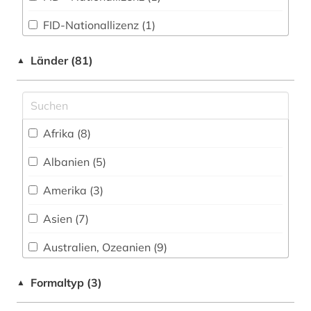
bibliothek (5)
FID-Nationallizenz (1)
bibliotheken (1)
frei verfügbar (162)
bildung (1)
Länder (81)
▲
biografie (1)
biographie (2)
Afrika (8)
bodensee-gebiet (1)
Albanien (5)
bohuslän (1)
Amerika (3)
bosnien-herzegowina (2)
Asien (7)
botanik (1)
Australien, Ozeanien (9)
brandenburg (1)
Baden-Wuerttemberg (6)
Formaltyp (3)
▲
brasilien (1)
Baltikum (3)