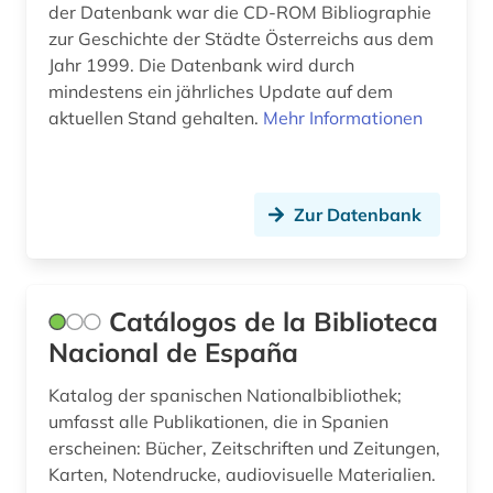
der Datenbank war die CD-ROM Bibliographie
medienwissenschaft (8)
zur Geschichte der Städte Österreichs aus dem
Jahr 1999. Die Datenbank wird durch
mexiko (1)
mindestens ein jährliches Update auf dem
aktuellen Stand gehalten.
Mehr Informationen
mexiko (1)
mittelalter (2)
mittelamerika (1)
Zur Datenbank
mittelfranken (1)
montenegro (2)
Catálogos de la Biblioteca
Nacional de España
mundartliteratur (1)
musik (2)
Katalog der spanischen Nationalbibliothek;
umfasst alle Publikationen, die in Spanien
musikalien (1)
erscheinen: Bücher, Zeitschriften und Zeitungen,
Karten, Notendrucke, audiovisuelle Materialien.
musikaufnahme (1)