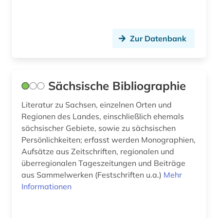
kanarische inseln (1)
kanton freiburg (1)
Zur Datenbank
karlsruhe (1)
katalog (45)
Sächsische Bibliographie
katalonien (1)
Literatur zu Sachsen, einzelnen Orten und
Regionen des Landes, einschließlich ehemals
kirchenarchiv (1)
sächsischer Gebiete, sowie zu sächsischen
kolonialreich (1)
Persönlichkeiten; erfasst werden Monographien,
Aufsätze aus Zeitschriften, regionalen und
komposition (1)
überregionalen Tageszeitungen und Beiträge
aus Sammelwerken (Festschriften u.a.)
Mehr
koninklijke bibliotheek (1)
Informationen
korea (1)
kosovo (1)