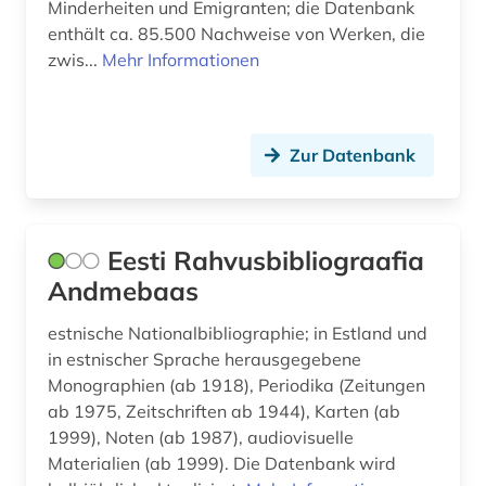
Minderheiten und Emigranten; die Datenbank
enthält ca. 85.500 Nachweise von Werken, die
naturwissenschaftler (1)
zwis...
Mehr Informationen
neuchatel (1)
neuseeland (2)
Zur Datenbank
neuzeit (1)
ngor-kloster (1)
Eesti Rahvusbibliograafia
niederdeutsch (1)
Andmebaas
niederlande (7)
estnische Nationalbibliographie; in Estland und
niederlandistik (2)
in estnischer Sprache herausgegebene
Monographien (ab 1918), Periodika (Zeitungen
niedersachsen (1)
ab 1975, Zeitschriften ab 1944), Karten (ab
1999), Noten (ab 1987), audiovisuelle
niederösterreich (2)
Materialien (ab 1999). Die Datenbank wird
nordafrika (1)