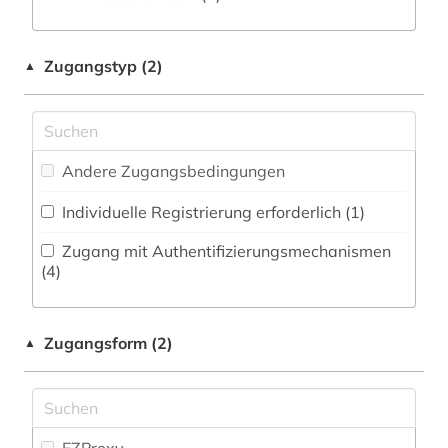
Zeitungs-, Zeitschriftenbibliographie (5
)
Medizin (0)
belgien (5)
Militärwissenschaft (0)
Zugangstyp (2)
▲
benediktinerabtei (1)
Musikwissenschaft (8)
benelux (1)
Natur- und Umweltschutz (0)
bergbau (1)
Andere Zugangsbedingungen
Pädagogik (0)
berlin (1)
Individuelle Registrierung erforderlich (1)
Philosophie (1)
bern (1)
Zugang mit Authentifizierungsmechanismen
Physik (0)
(4)
bevölkerung (1)
Politologie (10)
bibiografie 1472-1700 (1)
Zugangsform (2)
▲
Psychologie (0)
bibliografie (47)
Rechtswissenschaft (3)
bibliografie 1470-1960 (1)
Romanistik (17)