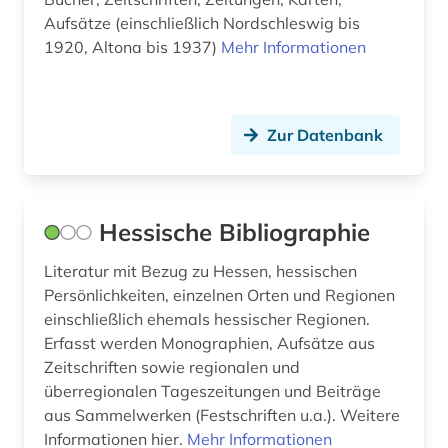
Aufsätze (einschließlich Nordschleswig bis
italienische kunstgeschichte (1)
1920, Altona bis 1937)
Mehr Informationen
jahrbuch (1)
japanologie (1)
Zur Datenbank
japanstudien (1)
jordanien (1)
Hessische Bibliographie
judaistik (2)
Literatur mit Bezug zu Hessen, hessischen
juden (1)
Persönlichkeiten, einzelnen Orten und Regionen
einschließlich ehemals hessischer Regionen.
judentum (1)
Erfasst werden Monographien, Aufsätze aus
judenverfolgung (1)
Zeitschriften sowie regionalen und
überregionalen Tageszeitungen und Beiträge
jugoslawien (1)
aus Sammelwerken (Festschriften u.a.). Weitere
Informationen hier.
Mehr Informationen
kanada (4)