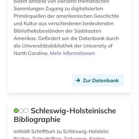
bietet anhand von vierzehn thematischen
Sammlungen Zugang zu digitalisierten
iberoromanisch (1)
Primärquellen der amerikanischen Geschichte
iberoromanistik (4)
und Kultur aus verschiedenen bedeutenden
Bibliotheksbeständen der Südstaaten
inkunabel (1)
Amerikas. Gefördert wir die Datenbank durch
die Universitätsbibliothek der University of
interdisziplinäre forschung (1)
North Carolina.
Mehr Informationen
interview (1)
inventar (1)
Zur Datenbank
irland (6)
island (1)
Schleswig-Holsteinische
israel (2)
Bibliographie
italianistik (4)
enthält Schrifttum zu Schleswig-Holstein;
italien (10)
Bücher, Zeitschriften, Zeitungen, Karten,