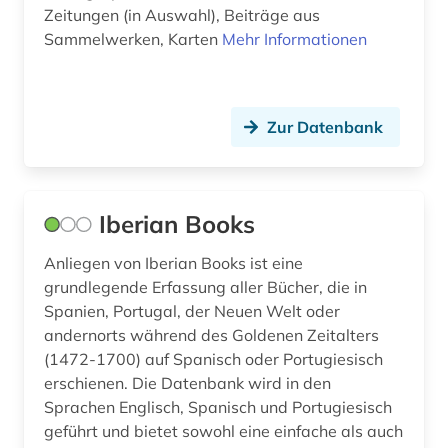
prosa (1)
Zeitungen (in Auswahl), Beiträge aus
Sammelwerken, Karten
Mehr Informationen
provinz norrbotten (1)
quellen (1)
Zur Datenbank
quellensammlung (1)
recherche (1)
recht (1)
Iberian Books
regensburg (1)
Anliegen von Iberian Books ist eine
grundlegende Erfassung aller Bücher, die in
regionalbibliografie (29)
Spanien, Portugal, der Neuen Welt oder
regionale geologie (2)
andernorts während des Goldenen Zeitalters
(1472-1700) auf Spanisch oder Portugiesisch
religion (1)
erschienen. Die Datenbank wird in den
Sprachen Englisch, Spanisch und Portugiesisch
repository &lt;informatik&gt; (1)
geführt und bietet sowohl eine einfache als auch