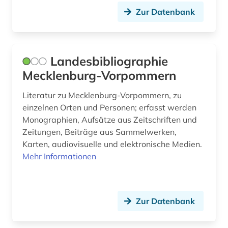
Zur Datenbank
kreis lippe (1)
kriegsgeschichte (1)
Landesbibliographie
krleza (1)
Mecklenburg-Vorpommern
kroatien (2)
Literatur zu Mecklenburg-Vorpommern, zu
kultur (6)
einzelnen Orten und Personen; erfasst werden
Monographien, Aufsätze aus Zeitschriften und
kulturdenkmal (1)
Zeitungen, Beiträge aus Sammelwerken,
Karten, audiovisuelle und elektronische Medien.
kulturerbe (1)
Mehr Informationen
kulturwissenschaften (10)
kungliga biblioteket stockholm.
roggebiblioteket (1)
Zur Datenbank
kunst (5)