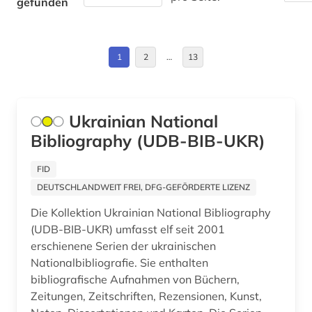
gefunden
bulgarien (2)
Deutschland (DDR) (1)
böhmische länder (2)
Estland (8)
1
2
…
13
bündnerromanisch (1)
Finnland (7)
chile (1)
Frankreich (14)
Ukrainian National
china (1)
Bibliography (UDB-BIB-UKR)
GUS (6)
collijn, isak | bibliothekar (1)
Griechenland (1)
FID
darmstadt (1)
DEUTSCHLANDWEIT FREI, DFG-GEFÖRDERTE LIZENZ
Großbritannien (7)
datenbank (1)
Die Kollektion Ukrainian National Bibliography
Hamburg (3)
(UDB-BIB-UKR) umfasst elf seit 2001
delmenhorst (1)
erschienene Serien der ukrainischen
Hessen (3)
Nationalbibliografie. Sie enthalten
den haag (1)
bibliografische Aufnahmen von Büchern,
Irland (5)
deutscher sprachraum (1)
Zeitungen, Zeitschriften, Rezensionen, Kunst,
Island (1)