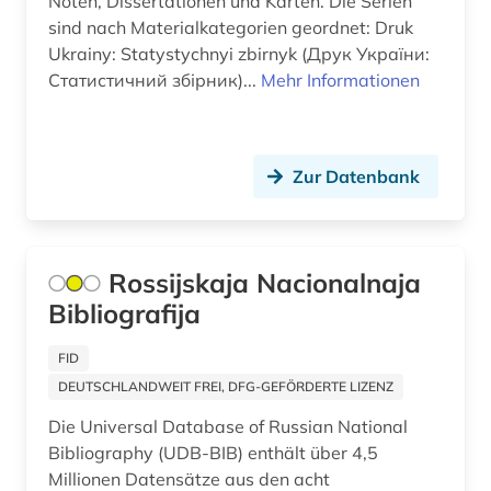
Noten, Dissertationen und Karten. Die Serien
deutsches sprachgebiet (16)
sind nach Materialkategorien geordnet: Druk
Israel (3)
Ukrainy: Statystychnyi zbirnyk (Друк України:
deutschland (27)
Статистичний збірник)...
Mehr Informationen
Italien (11)
die deutsche bibliothek (1)
Jugoslawien (4)
digitalisierung (1)
Kanada (6)
Zur Datenbank
dissertation (2)
Korea (1)
druck (2)
Kroatien (4)
Rossijskaja Nacionalnaja
druckschriften (1)
Bibliografija
Lettland (6)
druckwerk (28)
Liechtenstein (1)
FID
dänemark (2)
DEUTSCHLANDWEIT FREI, DFG-GEFÖRDERTE LIZENZ
Litauen (6)
elektronische bibliothek (3)
Die Universal Database of Russian National
Luxemburg (1)
Bibliography (UDB-BIB) enthält über 4,5
elektronische publikation (1)
Millionen Datensätze aus den acht
Makedonien (4)