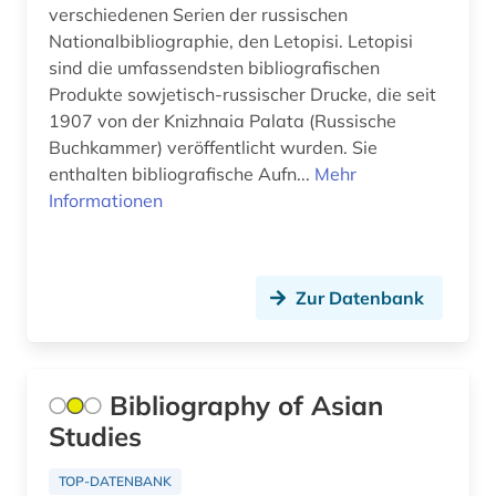
verschiedenen Serien der russischen
elektronisches buch (1)
Nationalbibliographie, den Letopisi. Letopisi
Mecklenburg-Vorpommern (4)
england (3)
sind die umfassendsten bibliografischen
Mittelamerika (5)
Produkte sowjetisch-russischer Drucke, die seit
englisch (2)
1907 von der Knizhnaia Palata (Russische
Moldawien (3)
Buchkammer) veröffentlicht wurden. Sie
englisches sprachgebiet (6)
enthalten bibliografische Aufn...
Mehr
Montenegro (5)
ennepe-ruhr-kreis (1)
Informationen
Niederlande (6)
estland (3)
Niedersachsen (6)
fachdidaktik (6)
Zur Datenbank
Nordamerika (3)
fid finnisch-ugrische/uralische sprachen (1)
Nordrhein-Westfalen (8)
fid ost-, ostmittel- und südosteuropa (2)
Bibliography of Asian
Norwegen (7)
fid slawistik (2)
Studies
Oesterreich (10)
finnland (7)
TOP-DATENBANK