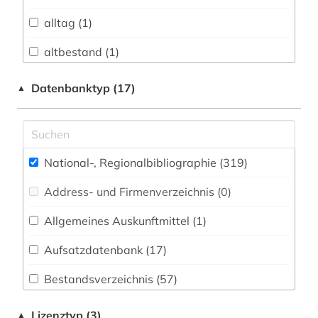
Biologie, Biotechnologie (1)
alltag (1)
Buch- und Bibliothekswesen,
Informationswissenschaft (8)
altbestand (1)
Chemie und Pharmazie (0)
altes buch (1)
Datenbanktyp (17)
▲
Elektrotechnik, Elektronik, Nachrichtentechnik
archiv (1)
(0)
archive (1)
Energietechnik (0)
National-, Regionalbibliographie (319
)
archivierung (1)
Ethnologie (7)
Address- und Firmenverzeichnis (0
)
argentinien (1)
Geographie (14)
Allgemeines Auskunftmittel (1
)
artikelsuche (1)
Geowissenschaften (4)
Aufsatzdatenbank (17
)
asien (2)
Germanistik. Niederlandistik. Skandinavistik
(21)
Bestandsverzeichnis (57
)
audiovisuelle medien (1)
Geschichte (68)
Biographische Datenbank (11
)
australien (3)
Lizenztyp (3)
▲