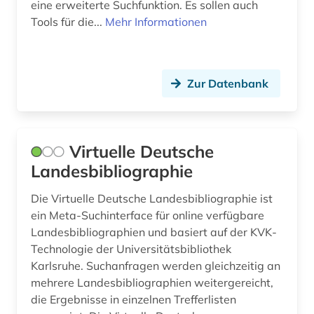
eine erweiterte Suchfunktion. Es sollen auch
rheinland <s></s> (1)
Tools für die...
Mehr Informationen
rheinland-pfalz (1)
rio de janeiro (1)
Zur Datenbank
romanische philologie (1)
romanistik (2)
Virtuelle Deutsche
rumänien (1)
Landesbibliographie
russland (11)
Die Virtuelle Deutsche Landesbibliographie ist
rätoromanisch (1)
ein Meta-Suchinterface für online verfügbare
Landesbibliographien und basiert auf der KVK-
saarland (1)
Technologie der Universitätsbibliothek
sachsen (1)
Karlsruhe. Suchanfragen werden gleichzeitig an
mehrere Landesbibliographien weitergereicht,
sachsen-anhalt (1)
die Ergebnisse in einzelnen Trefferlisten