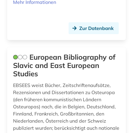
Mehr Informationen
musikschrifttum (1)
musikwissenschaft (1)
Zur Datenbank
münchen (1)
münster (1)
European Bibliography of
naher osten (1)
Slavic and East European
nationalbibliografie (44)
Studies
nationalbibliothek (14)
EBSEES weist Bücher, Zeitschriftenaufsätze,
Rezensionen und Dissertationen zu Osteuropa
nationale bibliotheek van nederland (1)
(den früheren kommunistischen Ländern
Osteuropas) nach, die in Belgien, Deutschland,
nationalsozialismus (1)
Finnland, Frankreich, Großbritannien, den
natur (1)
Niederlanden, Österreich und der Schweiz
publiziert wurden; berücksichtigt auch nationale
naturwissenschaft (2)