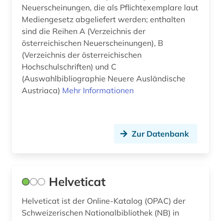
Suedasien (1)
Neuerscheinungen, die als Pflichtexemplare laut
geschichte 1473-1800 (1)
Mediengesetz abgeliefert werden; enthalten
Suedostasien (2)
sind die Reihen A (Verzeichnis der
geschichte 1520-1944 (1)
österreichischen Neuerscheinungen), B
Suedosteuropa (5)
geschichte 1700 ff. (1)
(Verzeichnis der österreichischen
Thueringen (2)
Hochschulschriften) und C
geschichte 1945 (2)
(Auswahlbibliographie Neuere Ausländische
Tschechische Republik (9)
Austriaca)
Mehr Informationen
gesellschaft (1)
Tuerkei (2)
graubünden (1)
USA (7)
griechenland (1)
Zur Datenbank
Ukraine (5)
großbritannien (7)
Ungarn (8)
grundwasser (1)
Helveticat
grönland (1)
Helveticat ist der Online-Katalog (OPAC) der
Schweizerischen Nationalbibliothek (NB) in
gus (1)