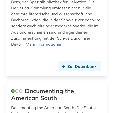
Bern, der Spezialbibliothek für Helvetica. Die
gälisch (1)
Helvetica-Sammlung umfasst nicht nur die
gesamte literarische und wissenschaftliche
hamburg (2)
Buchproduktion, die in der Schweiz verlegt wird,
sondern auch alte oder moderne Werke, die im
handschrift (4)
Ausland erschienen sind und irgendeinen
hawaii (1)
Zusammenhang mit der Schweiz und ihrer
Bevöl...
Mehr Informationen
hebräisch (1)
hessen (2)
Zur Datenbank
hispanistik (5)
hispanos (1)
Documenting the
historische landeskunde (1)
American South
hochschulschrift (2)
Documenting the American South (DocSouth)
iberische halbinsel (1)