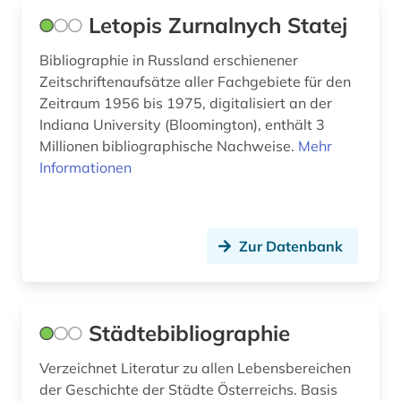
Letopis Zurnalnych Statej
län gävleborg (1)
län västerbotten (1)
Bibliographie in Russland erschienener
Zeitschriftenaufsätze aller Fachgebiete für den
län västernorrland (1)
Zeitraum 1956 bis 1975, digitalisiert an der
Indiana University (Bloomington), enthält 3
län östergötland (1)
Millionen bibliographische Nachweise.
Mehr
Informationen
madrid (2)
maghreb (1)
makedonien (1)
Zur Datenbank
manuskripte (1)
marburg <lahn> (1)
Städtebibliographie
mecklenburg (1)
Verzeichnet Literatur zu allen Lebensbereichen
der Geschichte der Städte Österreichs. Basis
mecklenburg-vorpommern (2)