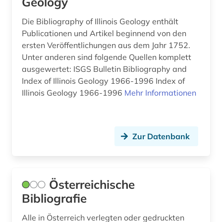
Geology
Sachsen (2)
frauenbewegung (1)
Die Bibliography of Illinois Geology enthält
Sachsen-Anhalt (2)
freiburg (1)
Publicationen und Artikel beginnend von den
Schleswig-Holstein (2)
ersten Veröffentlichungen aus dem Jahr 1752.
färöer (1)
Unter anderen sind folgende Quellen komplett
Schweden (16)
ausgewertet: ISGS Bulletin Bibliography and
föderation bosnien und herzegowina (2)
Index of Illinois Geology 1966-1996 Index of
Schweiz (14)
galloromanistik (4)
Illinois Geology 1966-1996
Mehr Informationen
Serbien (8)
geisteswissenschaften (1)
Skandinavien (1)
genf (1)
Zur Datenbank
Slowakei (7)
geographie (1)
Slowenien (6)
geowissenschaften (1)
Österreichische
Spanien (10)
geschichte (30)
Bibliografie
Suedamerika (11)
geschichte 1000-2000 (1)
Alle in Österreich verlegten oder gedruckten