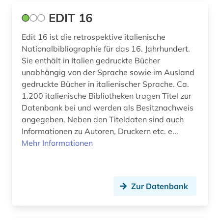
lima (1)
EDIT 16
linköping (1)
Edit 16 ist die retrospektive italienische
Nationalbibliographie für das 16. Jahrhundert.
litauen (3)
Sie enthält in Italien gedruckte Bücher
literatur (9)
unabhängig von der Sprache sowie im Ausland
gedruckte Bücher in italienischer Sprache. Ca.
literaturen und kulturen (1)
1.200 italienische Bibliotheken tragen Titel zur
Datenbank bei und werden als Besitznachweis
literaturwissenschaft (13)
angegeben. Neben den Titeldaten sind auch
Informationen zu Autoren, Druckern etc. e...
lituanistik (1)
Mehr Informationen
lothringen (1)
lusitanistik (3)
Zur Datenbank
luxemburg (2)
län blekinge (1)