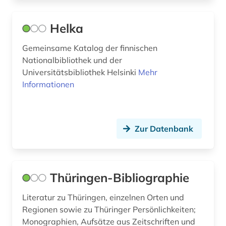
pazifikregion (1)
peru (1)
Helka
pfalz (1)
Gemeinsame Katalog der finnischen
Nationalbibliothek und der
pflichtexemplare (1)
Universitätsbibliothek Helsinki
Mehr
philippinen (1)
Informationen
polarforschung (1)
polen (4)
Zur Datenbank
politik (1)
politikwissenschaft (1)
Thüringen-Bibliographie
portugal (5)
Literatur zu Thüringen, einzelnen Orten und
portugiesisch (1)
Regionen sowie zu Thüringer Persönlichkeiten;
Monographien, Aufsätze aus Zeitschriften und