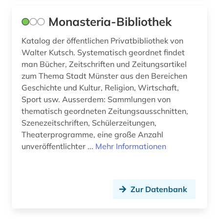
lagerstättenkunde (2)
Monasteria-Bibliothek
landesgeschichte (2)
Katalog der öffentlichen Privatbibliothek von
landeskunde (35)
Walter Kutsch. Systematisch geordnet findet
man Bücher, Zeitschriften und Zeitungsartikel
langspielplatte (1)
zum Thema Stadt Münster aus den Bereichen
Geschichte und Kultur, Religion, Wirtschaft,
lateinamerika (6)
Sport usw. Ausserdem: Sammlungen von
lausanne (1)
thematisch geordneten Zeitungsausschnitten,
Szenezeitschriften, Schülerzeitungen,
lettland (4)
Theaterprogramme, eine große Anzahl
unveröffentlichter ...
Mehr Informationen
lexikon (1)
libanon (1)
Zur Datenbank
lied (1)
lieferbares buch (1)