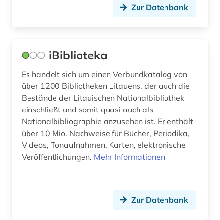
Zur Datenbank
ort (1)
osmanisches reich (1)
iBiblioteka
ostasien (2)
Es handelt sich um einen Verbundkatalog von
ostasienwissenschaft (1)
über 1200 Bibliotheken Litauens, der auch die
Bestände der Litauischen Nationalbibliothek
osteuropa (5)
einschließt und somit quasi auch als
osteuropa-studien (1)
Nationalbibliographie anzusehen ist. Er enthält
über 10 Mio. Nachweise für Bücher, Periodika,
ostwestfalen-lippe (1)
Videos, Tonaufnahmen, Karten, elektronische
Veröffentlichungen.
Mehr Informationen
paläontologie (1)
palästina (1)
Zur Datenbank
patent (2)