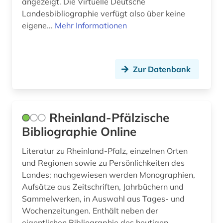
angezeigt. Die Virtuelle Deutsche
same (1)
Landesbibliographie verfügt also über keine
eigene...
Mehr Informationen
santiago de chile (1)
schallaufzeichnung (1)
schaumburg (1)
Zur Datenbank
schleswig-holstein (1)
schottland (2)
Rheinland-Pfälzische
schwarze (1)
Bibliographie Online
schweden (16)
Literatur zu Rheinland-Pfalz, einzelnen Orten
und Regionen sowie zu Persönlichkeiten des
schwedisch (2)
Landes; nachgewiesen werden Monographien,
Aufsätze aus Zeitschriften, Jahrbüchern und
schweiz (9)
Sammelwerken, in Auswahl aus Tages- und
schweizer bibliographie (1)
Wochenzeitungen. Enthält neben der
eigentlichen Bibliographie des heutigen