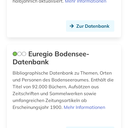
halbjährlich aktualisiert.
Mehr Informationen
nordamerika (1)
nordirland (1)
Zur Datenbank
nordkorea (1)
nordrhein-westfalen (4)
Euregio Bodensee-
norwegen (8)
Datenbank
oberfranken (1)
Bibliographische Datenbank zu Themen, Orten
und Personen des Bodenseeraumes. Enthält die
oberösterreich (1)
Titel von 92.000 Büchern, Aufsätzen aus
online-katalog (1)
Zeitschriften und Sammelwerken sowie
umfangreichen Zeitungsartikeln ab
online-publikation (2)
Erscheinungsjahr 1900.
Mehr Informationen
open access (1)
orientalistik (3)