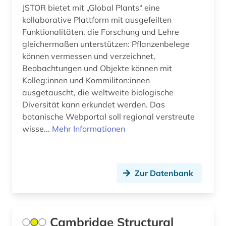
auslandsaufenthalt (1)
JSTOR bietet mit „Global Plants“ eine
kollaborative Plattform mit ausgefeilten
auslandsinvestition (2)
Funktionalitäten, die Forschung und Lehre
auslandsschulden (3)
gleichermaßen unterstützen: Pflanzenbelege
können vermessen und verzeichnet,
auslandsvermögen (1)
Beobachtungen und Objekte können mit
Kolleg:innen und Kommiliton:innen
auslandsverschuldung (3)
ausgetauscht, die weltweite biologische
ausschreibung (1)
Diversität kann erkundet werden. Das
botanische Webportal soll regional verstreute
aussprache (1)
wisse...
Mehr Informationen
ausstellung (1)
ausstellungskatalog (1)
Zur Datenbank
australien (1)
auswanderer (2)
Cambridge Structural