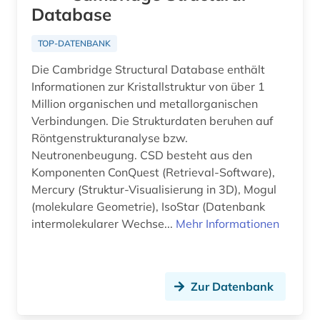
auswanderung (7)
Database
auswanderungspolitik (1)
TOP-DATENBANK
ausweis (1)
Die Cambridge Structural Database enthält
Informationen zur Kristallstruktur von über 1
ausweisung (1)
Million organischen und metallorganischen
autobiographie (1)
Verbindungen. Die Strukturdaten beruhen auf
Röntgenstrukturanalyse bzw.
außenhandel (8)
Neutronenbeugung. CSD besteht aus den
Komponenten ConQuest (Retrieval-Software),
außenhandel mit industriegütern (3)
Mercury (Struktur-Visualisierung in 3D), Mogul
(molekulare Geometrie), IsoStar (Datenbank
außenhandelsfinanzierung (1)
intermolekularer Wechse...
Mehr Informationen
außenhandelsstatistik (5)
außenministerium (2)
Zur Datenbank
außenpolitik (2)