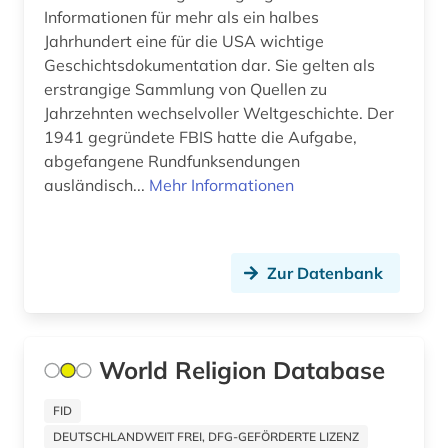
Informationen für mehr als ein halbes
bauvorhaben (1)
Jahrhundert eine für die USA wichtige
Geschichtsdokumentation dar. Sie gelten als
bauwerk (1)
erstrangige Sammlung von Quellen zu
Jahrzehnten wechselvoller Weltgeschichte. Der
bauwesen (2)
1941 gegründete FBIS hatte die Aufgabe,
bayern (27)
abgefangene Rundfunksendungen
ausländisch...
Mehr Informationen
bedrohte (1)
bedrohte pflanzen (1)
Zur Datenbank
bedrohte sprache (1)
bedrohte tiere (1)
World Religion Database
beethoven (1)
behandlung (1)
FID
DEUTSCHLANDWEIT FREI, DFG-GEFÖRDERTE LIZENZ
behinderung (2)