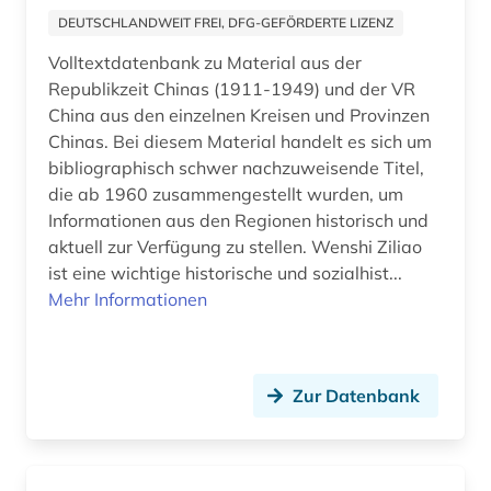
Russland, Sowjetunion (4)
arbeitsschutz (6)
DEUTSCHLANDWEIT FREI, DFG-GEFÖRDERTE LIZENZ
Saarland (2)
Volltextdatenbank zu Material aus der
arbeitssicherheit (3)
Republikzeit Chinas (1911-1949) und der VR
Sachsen (5)
arbeitstherapie (1)
China aus den einzelnen Kreisen und Provinzen
Sachsen-Anhalt (2)
Chinas. Bei diesem Material handelt es sich um
arbeitszeiterfassung (1)
bibliographisch schwer nachzuweisende Titel,
Schleswig-Holstein (1)
die ab 1960 zusammengestellt wurden, um
archareen (1)
Informationen aus den Regionen historisch und
Schweden (86)
aktuell zur Verfügung zu stellen. Wenshi Ziliao
architekt (2)
ist eine wichtige historische und sozialhist...
Schweiz (26)
architektur (16)
Mehr Informationen
Serbien (2)
archiv (14)
Skandinavien (3)
archäobotanik (1)
Zur Datenbank
Slowakei (3)
archäologie (9)
Slowenien (4)
archäologische stätte (1)