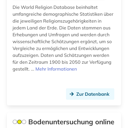
Die World Religion Database beinhaltet
behörde (1)
umfangreiche demographische Statistiken über
die jeweiligen Religionszugehörigkeiten in
behörden (1)
jedem Land der Erde. Die Daten stammen aus
Erhebungen und Umfragen und werden durch
bekleidung (1)
wissenschaftliche Schätzungen ergänzt, um so
belgien (8)
Vergleiche zu ermöglichen und Entwicklungen
aufzuzeigen. Daten und Schätzungen werden
benchmarking (1)
für den Zeitraum 1900 bis 2050 zur Verfügung
gestellt. ...
Mehr Informationen
beobachtungsstudie (1)
berechnung (1)
bergbau (3)
Zur Datenbank
bergbaustatistik (2)
bergen (2)
Bodenuntersuchung online