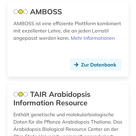
betriebliche altersversorgung (1)
AMBOSS
betriebliches informationssystem (1)
AMBOSS ist eine effiziente Plattform kombiniert
betriebsanalyse (1)
mit exzellenter Lehre, die an jeden Lernstil
angepasst werden kann.
Mehr Informationen
betriebsdaten (7)
betriebsrat (1)
Zur Datenbank
betriebssicherheitsverordnung (2015) (1)
betriebssystem (1)
betriebswirtschaft (2)
TAIR Arabidopsis
Information Resource
betriebswirtschaftslehre (1)
Enthält genetische und molekularbiologische
beutekunst (2)
Daten für die Pflanze Arabidopsis Thaliana. Das
bevölkerung (6)
Arabidopsis Biological Resource Center an der