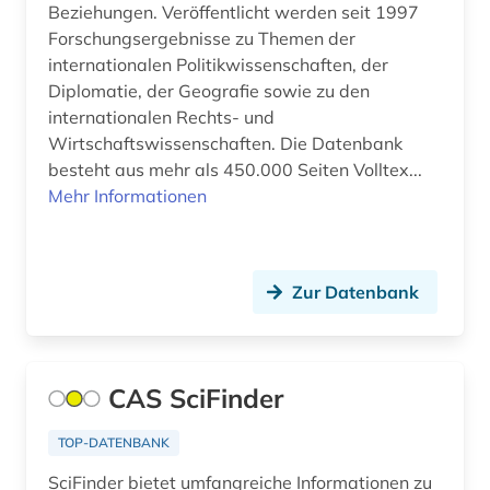
Beziehungen. Veröffentlicht werden seit 1997
anglikanische kirche der provinz uganda (1)
Forschungsergebnisse zu Themen der
Irland (3)
anlage (1)
internationalen Politikwissenschaften, der
Island (12)
Diplomatie, der Geografie sowie zu den
anleger (1)
internationalen Rechts- und
Israel (3)
Wirtschaftswissenschaften. Die Datenbank
annotierte sprachdatenbank (1)
besteht aus mehr als 450.000 Seiten Volltex...
Italien (12)
anorganische chemie (5)
Mehr Informationen
Japan (6)
anorganische verbindungen (1)
Jugoslawien (1)
anpassung (1)
Zur Datenbank
Kanada (11)
anschrift (1)
Korea (1)
anthologie (2)
CAS SciFinder
Kroatien (1)
anthropogene klimaänderung (1)
Lettland (3)
TOP-DATENBANK
antibiotikaresistenz (1)
SciFinder bietet umfangreiche Informationen zu
Liechtenstein (2)