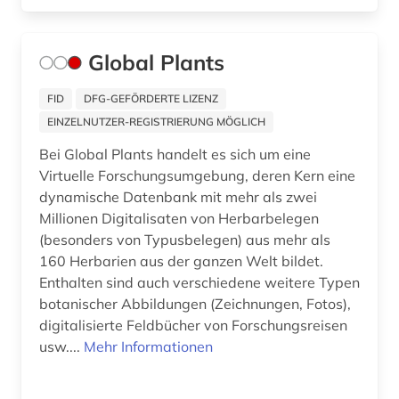
bankenstatistik (3)
Global Plants
bankgeheimnis (1)
bankwesen (2)
FID
DFG-GEFÖRDERTE LIZENZ
EINZELNUTZER-REGISTRIERUNG MÖGLICH
bantusprachen (1)
Bei Global Plants handelt es sich um eine
bargheer (1)
Virtuelle Forschungsumgebung, deren Kern eine
dynamische Datenbank mit mehr als zwei
bat-wert (1)
Millionen Digitalisaten von Herbarbelegen
(besonders von Typusbelegen) aus mehr als
bauabrechnung (1)
160 Herbarien aus der ganzen Welt bildet.
bauakademie (1)
Enthalten sind auch verschiedene weitere Typen
botanischer Abbildungen (Zeichnungen, Fotos),
baubetrieb (2)
digitalisierte Feldbücher von Forschungsreisen
usw....
Mehr Informationen
baudenkmal (3)
bauernhof (5)