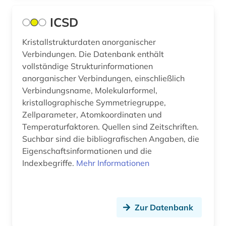
asiatisch-pazifischer raum (2)
ICSD
asien (1)
Kristallstrukturdaten anorganischer
Verbindungen. Die Datenbank enthält
asien-pazifik (1)
vollständige Strukturinformationen
anorganischer Verbindungen, einschließlich
astronomie (3)
Verbindungsname, Molekularformel,
astrophysik (1)
kristallographische Symmetriegruppe,
Zellparameter, Atomkoordinaten und
asyl (2)
Temperaturfaktoren. Quellen sind Zeitschriften.
Suchbar sind die bibliografischen Angaben, die
atlas (13)
Eigenschaftsinformationen und die
atmosphäre (1)
Indexbegriffe.
Mehr Informationen
attentat (1)
audiovisuelle medien (1)
Zur Datenbank
aufenthalt (1)