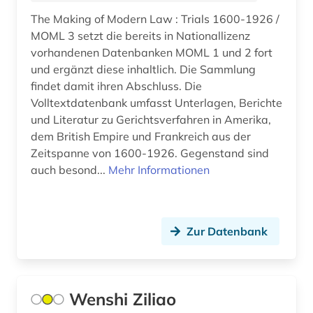
Norwegen (40)
arachnologie (1)
The Making of Modern Law : Trials 1600-1926 /
Oesterreich (51)
MOML 3 setzt die bereits in Nationallizenz
arbeit (9)
vorhandenen Datenbanken MOML 1 und 2 fort
Ostasien (2)
und ergänzt diese inhaltlich. Die Sammlung
arbeitplatz (1)
findet damit ihren Abschluss. Die
Osteuropa (5)
arbeitslosigkeit (4)
Volltextdatenbank umfasst Unterlagen, Berichte
Ostmitteleuropa (2)
und Literatur zu Gerichtsverfahren in Amerika,
arbeitsmarkt (3)
dem British Empire und Frankreich aus der
Palaestina (1)
Zeitspanne von 1600-1926. Gegenstand sind
arbeitsmarktforschung (1)
auch besond...
Mehr Informationen
Polen (6)
arbeitsmarktstatistik (2)
Portugal (1)
arbeitsmedizin (1)
Rheinland-Pfalz (5)
Zur Datenbank
arbeitsplanung (1)
Roemisches Reich (2)
arbeitsproduktivität (3)
Rumänien (1)
Wenshi Ziliao
arbeitsrecht (1)