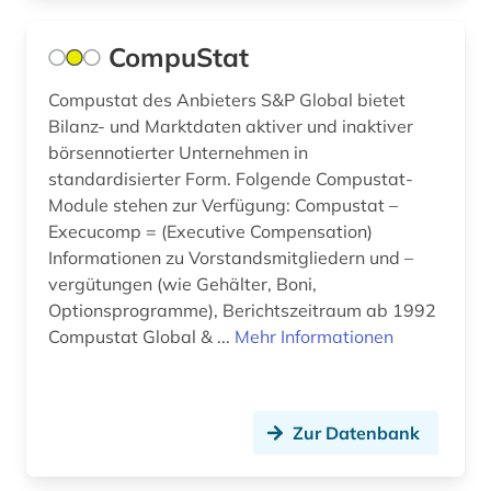
arzneimittelinformationssystem (1)
CompuStat
arzneimittelmarkt (3)
Compustat des Anbieters S&P Global bietet
arzneimittelprüfung (1)
Bilanz- und Marktdaten aktiver und inaktiver
börsennotierter Unternehmen in
arzneimittelrezeptor (1)
standardisierter Form. Folgende Compustat-
Module stehen zur Verfügung: Compustat –
arzneimittelsicherheit (1)
Execucomp = (Executive Compensation)
Informationen zu Vorstandsmitgliedern und –
arzneimittelwechselwirkung (1)
vergütungen (wie Gehälter, Boni,
arzneimittelzulassung (1)
Optionsprogramme), Berichtszeitraum ab 1992
Compustat Global & ...
Mehr Informationen
arzneipflanzen (1)
arzneistoffe (2)
Zur Datenbank
aschach (1)
asean-staaten (1)