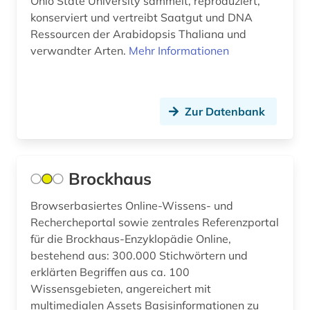
Ohio State University sammelt, reproduziert,
bevölkerungsentwicklung (4)
konserviert und vertreibt Saatgut und DNA
Ressourcen der Arabidopsis Thaliana und
bevölkerungsforschung (1)
verwandter Arten.
Mehr Informationen
bevölkerungsstatistik (10)
bevölkerungsumfrage (1)
Zur Datenbank
bewaffneter konflikt (1)
bezeichnung (1)
Brockhaus
bezirk unterfranken mandatsträger
geschichte 1829 (1)
Browserbasiertes Online-Wissens- und
bezugsmaterial (2)
Rechercheportal sowie zentrales Referenzportal
für die Brockhaus-Enzyklopädie Online,
bibliografie (7)
bestehend aus: 300.000 Stichwörtern und
erklärten Begriffen aus ca. 100
bibliografieren (1)
Wissensgebieten, angereichert mit
bibliographie (2)
multimedialen Assets Basisinformationen zu