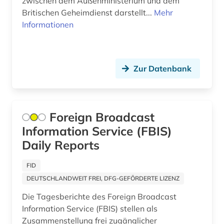
zwischen dem Außenministerium und dem
Britischen Geheimdienst darstellt...
Mehr
baumschädlinge (1)
Informationen
bauphysik (1)
baupreis (1)
Zur Datenbank
bauprodukt (1)
baurecht (2)
Foreign Broadcast
bausanierung (1)
Information Service (FBIS)
baustoff (4)
Daily Reports
baustoffe (1)
FID
DEUTSCHLANDWEIT FREI, DFG-GEFÖRDERTE LIZENZ
baustoffkunde (1)
Die Tagesberichte des Foreign Broadcast
bautechnik (2)
Information Service (FBIS) stellen als
Zusammenstellung frei zugänglicher
bauunternehmer (1)