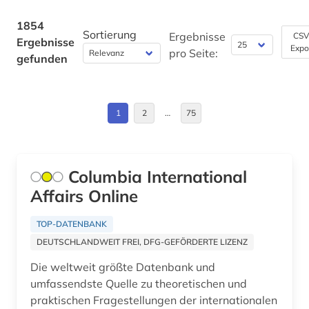
amager (1)
Deutschland (235)
1854
Sortierung
amerika (3)
Ergebnisse
CSV
Ergebnisse
Expo
Deutschland (DDR) (11)
pro Seite:
gefunden
amerikanisches englisch (1)
Estland (4)
ammoniten (1)
Europa (100)
1
2
…
75
amphibien (1)
Finnland (14)
amtliche statistik (1)
Frankreich (20)
Columbia International
analyse (2)
Affairs Online
Griechenland (1)
analytische chemie (3)
Griechenland (Altertum) (2)
TOP-DATENBANK
analytische methoden (1)
DEUTSCHLANDWEIT FREI, DFG-GEFÖRDERTE LIZENZ
Großbritannien (24)
anatomie (9)
Die weltweit größte Datenbank und
Hamburg (1)
umfassendste Quelle zu theoretischen und
angewandte kunst (1)
praktischen Fragestellungen der internationalen
Hessen (3)