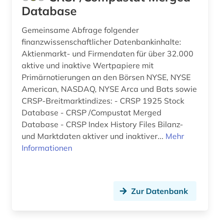
besatzung (2)
Database
beschwerde (1)
Gemeinsame Abfrage folgender
finanzwissenschaftlicher Datenbankinhalte:
beschäftigung (4)
Aktienmarkt- und Firmendaten für über 32.000
beschäftigungstherapie (1)
aktive und inaktive Wertpapiere mit
Primärnotierungen an den Börsen NYSE, NYSE
besetzung (3)
American, NASDAQ, NYSE Arca und Bats sowie
CRSP-Breitmarktindizes: - CRSP 1925 Stock
besoldung (1)
Database - CRSP /Compustat Merged
bestimmung (1)
Database - CRSP Index History Files Bilanz-
und Marktdaten aktiver und inaktiver...
Mehr
bestimmungsbuch (1)
Informationen
bestäubungsökologie (1)
beton (1)
Zur Datenbank
betrieb umweltschutz (1)