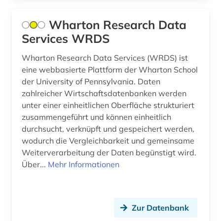
außenwirtschaft (2)
Wharton Research Data
außenwirtschaftspolitik (1)
Services WRDS
außerschulische bildung (1)
Wharton Research Data Services (WRDS) ist
avantgarde (1)
eine webbasierte Plattform der Wharton School
der University of Pennsylvania. Daten
baden-württemberg (8)
zahlreicher Wirtschaftsdatenbanken werden
baden-württemberg. landesversorgungsamt
unter einer einheitlichen Oberfläche strukturiert
baden-württemberg (1)
zusammengeführt und können einheitlich
durchsucht, verknüpft und gespeichert werden,
bakterien (1)
wodurch die Vergleichbarkeit und gemeinsame
Weiterverarbeitung der Daten begünstigt wird.
balkanromanistik (1)
Über...
Mehr Informationen
baltikum (1)
bank (2)
Zur Datenbank
banken (1)