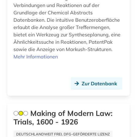
antifaschismus (1)
Verbindungen und Reaktionen auf der
Litauen (3)
Grundlage der Chemical Abstracts
antike (2)
Datenbanken. Die intuitive Benutzeroberfläche
Luxemburg (3)
erlaubt die Analyse großer Treffermengen,
antisemitismus (2)
bietet ein Werkzeug zur Syntheseplanung, eine
Malta (1)
Ähnlichkeitssuche in Reaktionen, PatentPak
anwendungsbeispiele (1)
sowie die Anzeige von Markush-Strukturen.
Mecklenburg-Vorpommern (7)
anästhesie (1)
Mehr Informationen
Mittelamerika (5)
apartheid (1)
Montenegro (1)
apotheke (1)
Zur Datenbank
Niederlande (20)
aquakultur (1)
Niedersachsen (6)
arabidopsis thaliana (1)
Making of Modern Law:
Nordamerika (4)
arabisch (1)
Trials, 1600 - 1926
Nordrhein-Westfalen (3)
arabische staaten (1)
DEUTSCHLANDWEIT FREI, DFG-GEFÖRDERTE LIZENZ