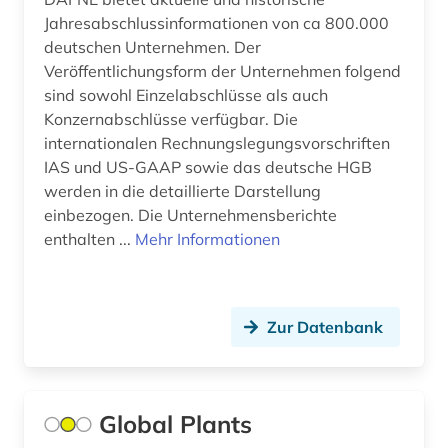
Jahresabschlussinformationen von ca 800.000
auktionspreis (1)
deutschen Unternehmen. Der
Veröffentlichungsform der Unternehmen folgend
ausbau (1)
sind sowohl Einzelabschlüsse als auch
Konzernabschlüsse verfügbar. Die
ausbau (1)
internationalen Rechnungslegungsvorschriften
ausbildung (2)
IAS und US-GAAP sowie das deutsche HGB
werden in die detaillierte Darstellung
ausenhandelswirtschaft (1)
einbezogen. Die Unternehmensberichte
enthalten ...
Mehr Informationen
ausfalleffekt (1)
ausgabe (1)
ausgestorbene (1)
Zur Datenbank
ausgrabung (2)
ausland (1)
Global Plants