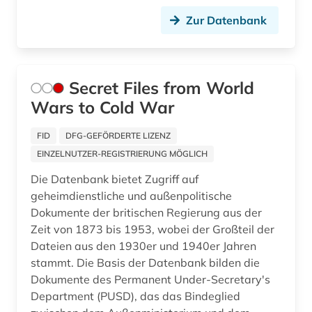
Zur Datenbank
baugeräte (1)
bauingenieurwesen (1)
baukostenermittlung (1)
Secret Files from World
Wars to Cold War
bauleistung (1)
baum (3)
FID
DFG-GEFÖRDERTE LIZENZ
EINZELNUTZER-REGISTRIERUNG MÖGLICH
baumart (1)
Die Datenbank bietet Zugriff auf
baumaschine (1)
geheimdienstliche und außenpolitische
Dokumente der britischen Regierung aus der
baumaschinen (1)
Zeit von 1873 bis 1953, wobei der Großteil der
Dateien aus den 1930er und 1940er Jahren
baumaßnahme (1)
stammt. Die Basis der Datenbank bilden die
baumkrankheiten (1)
Dokumente des Permanent Under-Secretary's
Department (PUSD), das das Bindeglied
baumschäden (1)