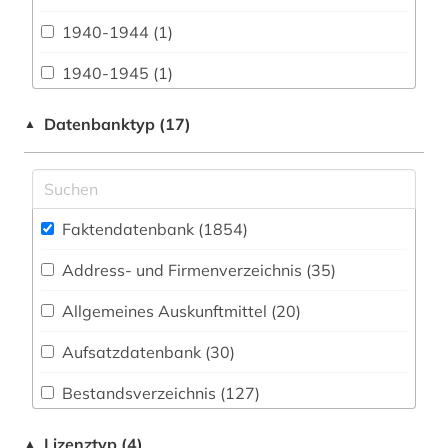
Biologie, Biotechnologie (210)
1940-1944 (1)
Buch- und Bibliothekswesen,
Informationswissenschaft (27)
1940-1945 (1)
Chemie und Pharmazie (203)
1948-1980 (1)
Datenbanktyp (17)
▲
Elektrotechnik, Elektronik, Nachrichtentechnik
3d-karte (1)
(37)
3r-prinzip (2)
Energietechnik (62)
Faktendatenbank (1854
)
aacr (1)
Ethnologie (45)
Address- und Firmenverzeichnis (35
)
aarhus (3)
Geographie (101)
Allgemeines Auskunftmittel (20
)
abbaubarer kunststoff (1)
Geowissenschaften (71)
Aufsatzdatenbank (30
)
abbildung (1)
Germanistik. Niederlandistik. Skandinavistik
(67)
Bestandsverzeichnis (127
)
abbildungen (1)
Geschichte (356)
Biographische Datenbank (47
)
abfallwirtschaft (3)
Lizenztyp (4)
▲