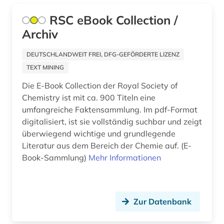
Zypern (1)
artenreichtum (2)
RSC eBook Collection /
Archiv
artenschutz (3)
arthur (1)
DEUTSCHLANDWEIT FREI, DFG-GEFÖRDERTE LIZENZ
TEXT MINING
artikel (1)
Die E-Book Collection der Royal Society of
artusepik (1)
Chemistry ist mit ca. 900 Titeln eine
umfangreiche Faktensammlung. Im pdf-Format
arzneibuch (2)
digitalisiert, ist sie vollständig suchbar und zeigt
überwiegend wichtige und grundlegende
arzneimittel (22)
Literatur aus dem Bereich der Chemie auf. (E-
arzneimittelbild (1)
Book-Sammlung)
Mehr Informationen
arzneimitteldosis (1)
arzneimittelforschung (1)
Zur Datenbank
arzneimittelinformationen (1)