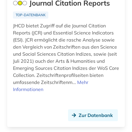
Journal Citation Reports
Spanien (5)
argentinien (1)
Suedamerika (6)
TOP-DATENBANK
arie (1)
JHCD bietet Zugriff auf die Journal Citation
Suedasien (3)
aristoteles (1)
Reports (JCR) und Essential Science Indicators
Suedostasien (3)
(ESI). JCR ermöglicht die rasche Analyse sowie
arizona (1)
den Vergleich von Zeitschriften aus den Science
Suedosteuropa (1)
und Social Sciences Citation Indizes, sowie (seit
arktis (1)
Juli 2021) auch der Arts & Humanities und
Thueringen (3)
armenfürsorge (2)
Emerging Sources Citation Indizes der WoS Core
Tschechische Republik (5)
Collection. Zeitschriftenprofilseiten bieten
armut (2)
umfassende Zeitschriftenm...
Mehr
Tuerkei (2)
Informationen
armutspolitik (1)
USA (50)
arneimittel (1)
Ukraine (1)
Zur Datenbank
arneistoffe (1)
Ungarn (2)
art (2)