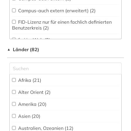
aktieninformationen (4)
Campus-auch extern (erweitert) (2)
aktienkurse (1)
FID-Lizenz nur für einen fachlich definierten
aktienmarkt (1)
Benutzerkreis (2)
alexander von humboldt (1)
frei im Web (3)
allgemeines sozialversicherungsgesetz (1)
Länder (82)
▲
lokale Nutzung (1)
allgemeines verwaltungsrecht (1)
Nationallizenz (4)
allierte (1)
FID-Nationallizenz (1)
Afrika (21)
alltag (1)
FID-Nationallizenz (1)
Alter Orient (2)
aloys ludwig (1)
frei verfügbar (697)
Amerika (20)
alpen (1)
Login mit FID-Kennung (1)
Asien (20)
altbaumodernisierung (1)
Nationallizenz (3)
Australien, Ozeanien (12)