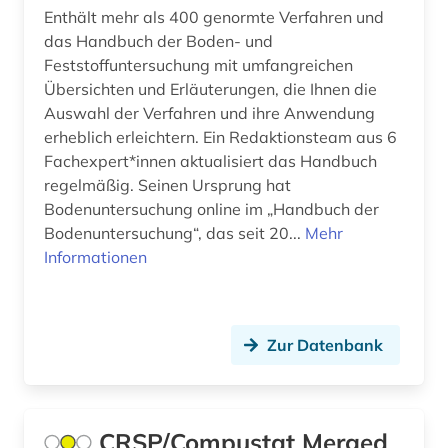
bericht (1)
Enthält mehr als 400 genormte Verfahren und
das Handbuch der Boden- und
berichterstattung (1)
Feststoffuntersuchung mit umfangreichen
berlin (7)
Übersichten und Erläuterungen, die Ihnen die
Auswahl der Verfahren und ihre Anwendung
berliner mauer (1)
erheblich erleichtern. Ein Redaktionsteam aus 6
Fachexpert*innen aktualisiert das Handbuch
beruf (1)
regelmäßig. Seinen Ursprung hat
berufe (1)
Bodenuntersuchung online im „Handbuch der
Bodenuntersuchung“, das seit 20...
Mehr
berufliche fortbildung (2)
Informationen
berufsforschung (1)
berufskrankheit (1)
Zur Datenbank
berufsschule (1)
berufung professur (2)
CRSP/Compustat Merged