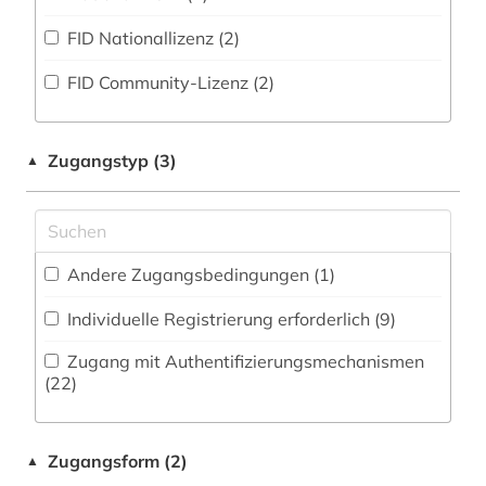
Zeitungs-, Zeitschriftenbibliographie (2
)
Medizin (220)
FID Nationallizenz (2)
adelsfamilie (1)
Militärwissenschaft (6)
FID Community-Lizenz (2)
adressbuch (3)
Musikwissenschaft (57)
adressen (1)
Natur- und Umweltschutz (53)
Zugangstyp (3)
▲
adressverzeichnis (3)
Pädagogik (36)
aerospace (1)
Philosophie (5)
afrika (6)
Andere Zugangsbedingungen (1)
Physik (42)
agder (2)
Individuelle Registrierung erforderlich (9)
Politologie (147)
agrarforschung (1)
Zugang mit Authentifizierungsmechanismen
Psychologie (22)
(22)
agrargeschichte (1)
Rechtswissenschaft (107)
agrarmarkt (2)
Zugangsform (2)
▲
Romanistik (11)