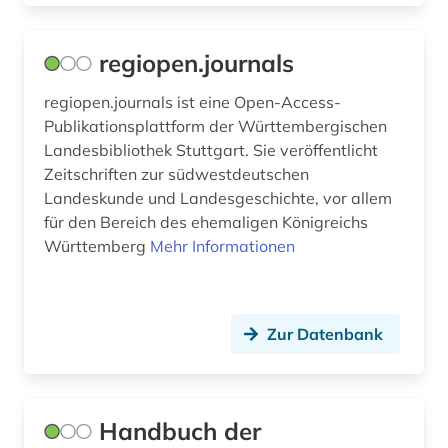
dichter (1)
regiopen.journals
die @linke (1)
regiopen.journals ist eine Open-Access-
die deutsche bibliothek (1)
Publikationsplattform der Württembergischen
Landesbibliothek Stuttgart. Sie veröffentlicht
digital humanities (1)
Zeitschriften zur südwestdeutschen
Landeskunde und Landesgeschichte, vor allem
digitale karte (1)
für den Bereich des ehemaligen Königreichs
digitale musikalien (1)
Württemberg
Mehr Informationen
digitale noten (4)
digitale sammlungen (1)
Zur Datenbank
digitalisat (3)
digitalisate (1)
Handbuch der
digitalisierung (13)