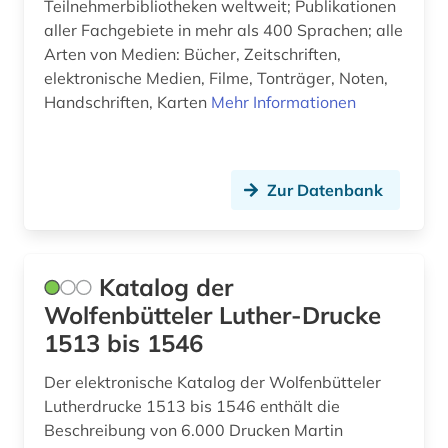
Teilnehmerbibliotheken weltweit; Publikationen
bornholm (1)
aller Fachgebiete in mehr als 400 Sprachen; alle
Arten von Medien: Bücher, Zeitschriften,
bosnien-herzegowina (2)
elektronische Medien, Filme, Tonträger, Noten,
botanischer garten (1)
Handschriften, Karten
Mehr Informationen
brabrand (1)
brahms (2)
Zur Datenbank
brandenburg (2)
brandförsäkringsverket (1)
Katalog der
brandschutz (1)
Wolfenbütteler Luther-Drucke
1513 bis 1546
brasilien (1)
Der elektronische Katalog der Wolfenbütteler
brauchtum (1)
Lutherdrucke 1513 bis 1546 enthält die
braunschweig (3)
Beschreibung von 6.000 Drucken Martin