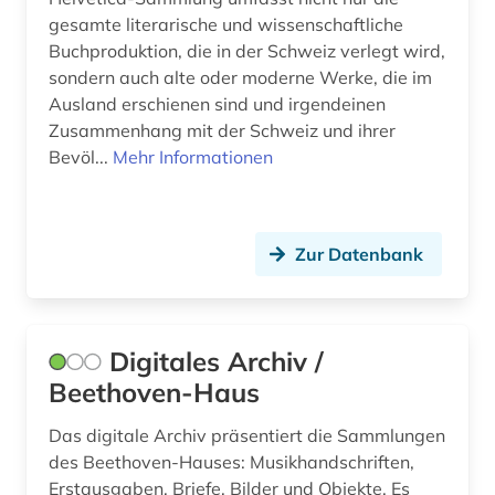
buchbestand (1)
gesamte literarische und wissenschaftliche
Buchproduktion, die in der Schweiz verlegt wird,
bucheinband (4)
sondern auch alte oder moderne Werke, die im
Ausland erschienen sind und irgendeinen
buchenwald (1)
Zusammenhang mit der Schweiz und ihrer
Bevöl...
Mehr Informationen
buchgeschichte (2)
buchhandel (1)
buchkunst (2)
Zur Datenbank
buchmalerei (1)
buchwesen (3)
Digitales Archiv /
buddhismus (1)
Beethoven-Haus
buenos aires (1)
Das digitale Archiv präsentiert die Sammlungen
des Beethoven-Hauses: Musikhandschriften,
bukarest (1)
Erstausgaben, Briefe, Bilder und Objekte. Es