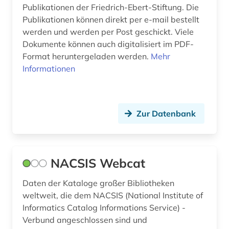
börsenverein der deutschen buchhändler (1)
Publikationen der Friedrich-Ebert-Stiftung. Die
Publikationen können direkt per e-mail bestellt
bühnenwerk (1)
werden und werden per Post geschickt. Viele
bürger (1)
Dokumente können auch digitalisiert im PDF-
Format heruntergeladen werden.
Mehr
bürgerfamilie (1)
Informationen
casa monzino (1)
cd-rom (1)
Zur Datenbank
chemie (4)
chile (1)
NACSIS Webcat
china (1)
Daten der Kataloge großer Bibliotheken
chinesische medizin (1)
weltweit, die dem NACSIS (National Institute of
Informatics Catalog Informations Service) -
chorgesang (1)
Verbund angeschlossen sind und