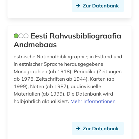
deutsches historisches museum (1)
Zur Datenbank
deutsches institut für menschenrechte (1)
deutsches liturgisches institut (1)
Eesti Rahvusbibliograafia
deutsches reich (1)
Andmebaas
deutsches sprachgebiet (1)
estnische Nationalbibliographie; in Estland und
in estnischer Sprache herausgegebene
deutschland (30)
Monographien (ab 1918), Periodika (Zeitungen
ab 1975, Zeitschriften ab 1944), Karten (ab
deutschland &lt (1)
1999), Noten (ab 1987), audiovisuelle
deutschland (ddr) (1)
Materialien (ab 1999). Die Datenbank wird
halbjährlich aktualisiert.
Mehr Informationen
deutschland (gebiet unter alliierter besatzung,
sowjetische zone) (1)
dia (1)
Zur Datenbank
dialekt (2)