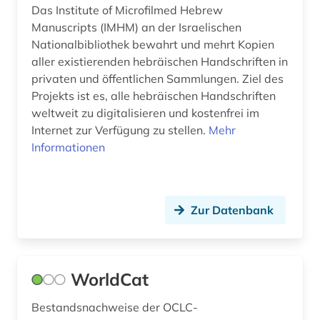
bildungsgeschichte (1)
Das Institute of Microfilmed Hebrew
Manuscripts (IMHM) an der Israelischen
bildungspolitik (1)
Nationalbibliothek bewahrt und mehrt Kopien
aller existierenden hebräischen Handschriften in
biografie (1)
privaten und öffentlichen Sammlungen. Ziel des
biographie (2)
Projekts ist es, alle hebräischen Handschriften
weltweit zu digitalisieren und kostenfrei im
biomedizin (1)
Internet zur Verfügung zu stellen.
Mehr
Informationen
bisexualität (3)
blekinge (1)
Zur Datenbank
bochum (1)
bodleian library (1)
bohuslän (1)
WorldCat
bootssport (1)
Bestandsnachweise der OCLC-