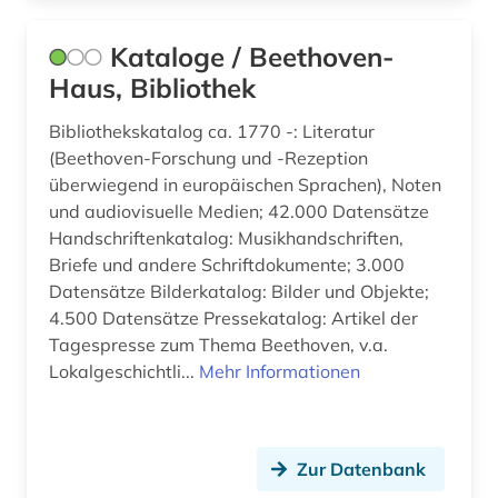
Mecklenburg-Vorpommern (2)
baden (baden) (1)
Kataloge / Beethoven-
Moldawien (5)
Haus, Bibliothek
baden-württemberg (4)
Montenegro (4)
badische landesbibliothek (1)
Bibliothekskatalog ca. 1770 -: Literatur
(Beethoven-Forschung und -Rezeption
Niederlande (7)
bamberg (2)
überwiegend in europäischen Sprachen), Noten
Niedersachsen (2)
und audiovisuelle Medien; 42.000 Datensätze
bankarchiv (1)
Handschriftenkatalog: Musikhandschriften,
Nordamerika (2)
Briefe und andere Schriftdokumente; 3.000
banknote (1)
Datensätze Bilderkatalog: Bilder und Objekte;
Nordrhein-Westfalen (2)
barcelona (1)
4.500 Datensätze Pressekatalog: Artikel der
Norwegen (26)
Tagespresse zum Thema Beethoven, v.a.
bartensleben <familie> (1)
Lokalgeschichtli...
Mehr Informationen
Oesterreich (33)
baudenkmal (1)
Osmanisches Reich (1)
bauernhof (1)
Zur Datenbank
Ostasien (1)
bauunternehmer (1)