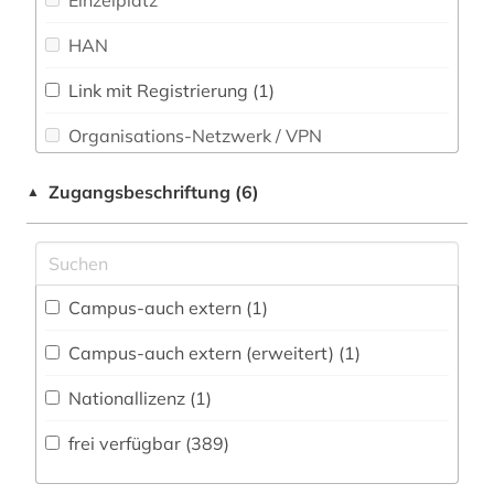
Einzelplatz
altsächsisch (1)
Slavistik (18)
HAN
amager (1)
Soziologie (26)
Link mit Registrierung (1)
american numismatic society (1)
Sport (5)
Organisations-Netzwerk / VPN
amerikanistik (1)
Technik (10)
Shibboleth
Zugangsbeschriftung (6)
▲
anglistik (2)
Theologie und Religionswissenschaften (38)
Zugriff vor Ort
anglo-amerikanische beziehungen (1)
Werkstoffwissenschaften und
Fertigungstechnik (6)
angloamerikanischer kulturraum (1)
Campus-auch extern (1)
Wirtschaftswissenschaften (12)
anthologie (1)
Campus-auch extern (erweitert) (1)
Wissenschaftskunde, Forschung, Hochschul-,
antike (4)
Museumswesen (23)
Nationallizenz (1)
antisemitismus (2)
frei verfügbar (389)
aquarell (1)