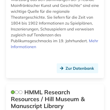
bestandsverzeichnis (4)
Mainfränkischer Kunst und Geschichte“ sind eine
USA (14)
bevölkerung (1)
wichtige Quelle für die regionale
Theatergeschichte. Sie liefern für die Zeit von
Ukraine (3)
bevölkerungswissenschaft (1)
1804 bis 1902 Informationen zu Spielplänen,
Ungarn (6)
Inszenierungen, Schauspielern und verweisen
bibliografie (19)
zugleich auf Tendenzen des
Vatikanstadt (1)
bibliografin (2)
Publikumsgeschmacks im 19. Jahrhundert.
Mehr
Informationen
bibliographie (40)
bibliographie 1570-1732 (1)
Zur Datenbank
biblioteca de catalunya (1)
biblioteca nacional (3)
HMML Research
biblioteca nacional de españa (1)
Resources / Hill Museum &
bibliothek (41)
Manuscript Library