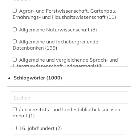
Agrar- und Forstwissenschaft, Gartenbau,
Ernährungs- und Haushaltswissenschaft (11)
Allgemeine Naturwissenschaft (8)
Allgemeine und fachübergreifende
Datenbanken (199)
Allgemeine und vergleichende Sprach- und
Literaturwissenschaft. Indogermanistik.
Außereuropäische Sprachen und Literaturen (17)
Schlagwörter (1000)
▲
Anglistik. Amerikanistik (8)
Archäologie (40)
Architektur, Bauingenieur- und
/ universitäts- und landesbibliothek sachsen-
anhalt (1)
Vermessungswesen (24)
16. jahrhundert (2)
Asien-Afrika-Wissenschaften (0)