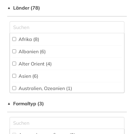
arabische staaten (1)
Länder (78)
▲
arabistik (1)
arbeiten auf papier (1)
Afrika (8)
arbeitnehmervertretung (1)
Albanien (6)
arbeitsmedizin (1)
Alter Orient (4)
arbeitsschutz (1)
Asien (6)
architektin (1)
Australien, Ozeanien (1)
architektur (6)
Baden-Wuerttemberg (1)
Formaltyp (3)
▲
architekturgeschichte (2)
Baltikum (4)
architekturmuseum (1)
Bayern (19)
architekturzeichnung (3)