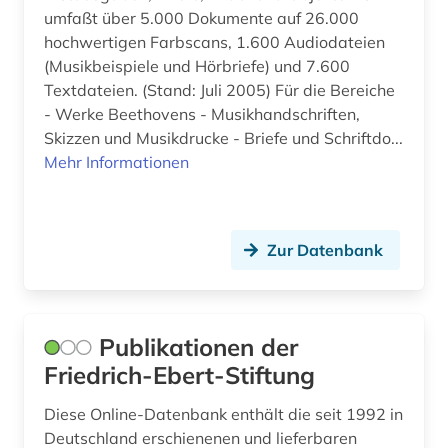
umfaßt über 5.000 Dokumente auf 26.000
bulgarien (2)
hochwertigen Farbscans, 1.600 Audiodateien
bundesanstalt für arbeitsschutz und
(Musikbeispiele und Hörbriefe) und 7.600
arbeitsmedizin (2)
Textdateien. (Stand: Juli 2005) Für die Bereiche
- Werke Beethovens - Musikhandschriften,
bundesarchiv (1)
Skizzen und Musikdrucke - Briefe und Schriftdo...
Mehr Informationen
burg (1)
bvb (1)
byzantinisches ägypten (1)
Zur Datenbank
byzantinistik (2)
bänkelsang (1)
Publikationen der
båtsfjord (1)
Friedrich-Ebert-Stiftung
böhmen (2)
Diese Online-Datenbank enthält die seit 1992 in
Deutschland erschienenen und lieferbaren