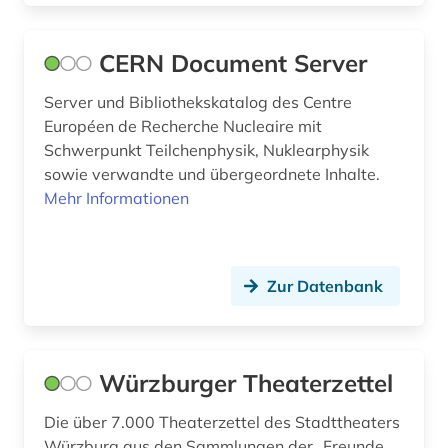
Schweiz (24)
belgische kunst (1)
CERN Document Server
Serbien (5)
bergen (2)
Server und Bibliothekskatalog des Centre
Skandinavien (2)
berlin (15)
Européen de Recherche Nucleaire mit
Slowakei (5)
Schwerpunkt Teilchenphysik, Nuklearphysik
bern (2)
sowie verwandte und übergeordnete Inhalte.
Slowenien (4)
Mehr Informationen
bernard (1)
Spanien (9)
berufliche arbeit (1)
Suedamerika (7)
besetzung (2)
Zur Datenbank
Suedasien (2)
bestand (6)
Suedosteuropa (6)
bestandserhalt (1)
Würzburger Theaterzettel
Thueringen (2)
bestandserhaltung (1)
Die über 7.000 Theaterzettel des Stadttheaters
Tschechische Republik (9)
Würzburg aus den Sammlungen der „Freunde