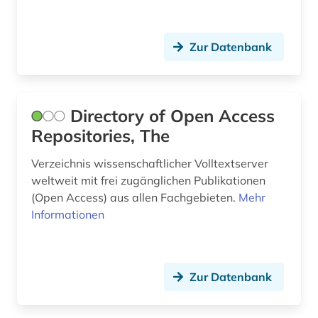
datenbank (2)
datenmanagement (2)
Zur Datenbank
datensammlung (1)
ddr (4)
Directory of Open Access
ddr&gt (1)
Repositories, The
deckenmalerei (1)
Verzeichnis wissenschaftlicher Volltextserver
weltweit mit frei zugänglichen Publikationen
demographie (1)
(Open Access) aus allen Fachgebieten.
Mehr
demotisch (2)
Informationen
den haag (4)
denkmal (1)
Zur Datenbank
denkmalamt (1)