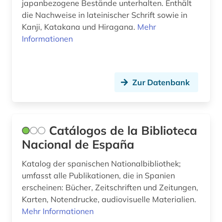
chormusik (1)
japanbezogene Bestände unterhalten. Enthält
die Nachweise in lateinischer Schrift sowie in
christiania (1)
Kanji, Katakana und Hiragana.
Mehr
Informationen
christianshavn (1)
christoph jacob (2)
Zur Datenbank
christoph martin (1)
chronologie (1)
compliance (1)
Catálogos de la Biblioteca
Nacional de España
computermusik (1)
Katalog der spanischen Nationalbibliothek;
constance-marie de *1767-1845* (1)
umfasst alle Publikationen, die in Spanien
dannebrogsmænd (2)
erscheinen: Bücher, Zeitschriften und Zeitungen,
Karten, Notendrucke, audiovisuelle Materialien.
darstellende kunst (1)
Mehr Informationen