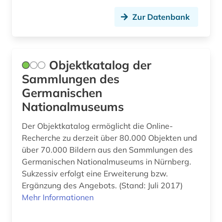
dänemark (61)
Zur Datenbank
dänisch (2)
dänisch-hallische mission (1)
Objektkatalog der
e-learning (1)
Sammlungen des
edition (1)
Germanischen
egon (1)
Nationalmuseums
eichstätt (1)
Der Objektkatalog ermöglicht die Online-
Recherche zu derzeit über 80.000 Objekten und
einblattdrucke (1)
über 70.000 Bildern aus den Sammlungen des
Germanischen Nationalmuseums in Nürnberg.
einführung (1)
Sukzessiv erfolgt eine Erweiterung bzw.
einkauf (1)
Ergänzung des Angebots. (Stand: Juli 2017)
Mehr Informationen
einstein (1)