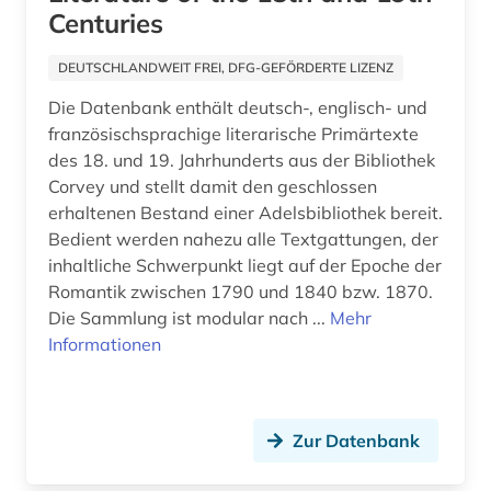
Centuries
Israel (6)
ausstellungskatalog (1)
Italien (15)
DEUTSCHLANDWEIT FREI, DFG-GEFÖRDERTE LIZENZ
auswanderung (4)
Die Datenbank enthält deutsch-, englisch- und
Japan (2)
ausweisung (1)
französischsprachige literarische Primärtexte
Jugoslawien (5)
des 18. und 19. Jahrhunderts aus der Bibliothek
autobiographie (1)
Corvey und stellt damit den geschlossen
Kanada (4)
erhaltenen Bestand einer Adelsbibliothek bereit.
autograf (1)
Bedient werden nahezu alle Textgattungen, der
Kroatien (3)
autograph (8)
inhaltliche Schwerpunkt liegt auf der Epoche der
Lettland (5)
Romantik zwischen 1790 und 1840 bzw. 1870.
av-medien (1)
Die Sammlung ist modular nach ...
Mehr
Liechtenstein (2)
Informationen
av-medienarbeit (1)
Litauen (4)
av-medienzentrale (1)
Luxemburg (2)
axel oxenstierna (1)
Zur Datenbank
Makedonien (4)
bach (2)