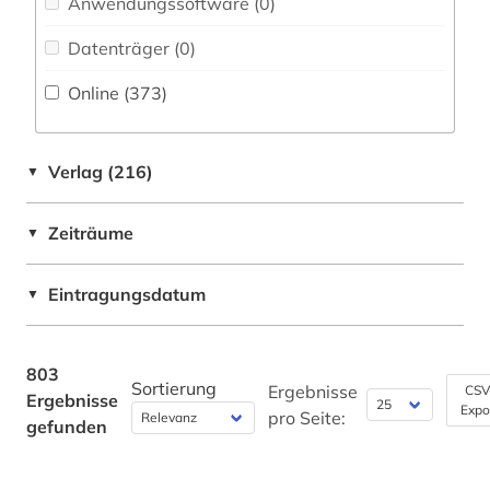
Anwendungssoftware (0
)
Belarus (4)
archiv (30)
Datenträger (0
)
Belgien (6)
archiv für kindertexte eva maria kohl (1)
Online (373
)
Berlin (2)
archivalien (3)
Bosnien-Herzegowina (5)
archivbestand (3)
Verlag (216)
▼
Brandenburg (1)
archive (2)
Zeiträume
▼
Bremen (1)
archivierung (1)
Bulgarien (5)
Eintragungsdatum
archivwesen (3)
▼
Byzantinisches Reich (2)
archäologie (10)
Daenemark (63)
803
argentinien (1)
Sortierung
Ergebnisse
CSV
Ergebnisse
Expo
Deutschland (106)
pro Seite:
gefunden
arktis (1)
Deutschland (DDR) (12)
armenfürsorge (2)