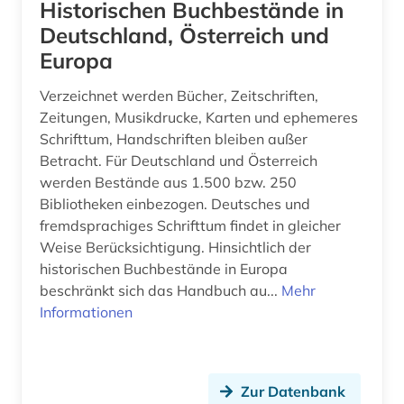
Historischen Buchbestände in
Deutschland, Österreich und
din-norm (2)
Europa
discovery service (1)
Verzeichnet werden Bücher, Zeitschriften,
discovery system (1)
Zeitungen, Musikdrucke, Karten und ephemeres
Schrifttum, Handschriften bleiben außer
disposition <orgel> (1)
Betracht. Für Deutschland und Österreich
werden Bestände aus 1.500 bzw. 250
dissertation (3)
Bibliotheken einbezogen. Deutsches und
dokumentation (2)
fremdsprachiges Schrifttum findet in gleicher
Weise Berücksichtigung. Hinsichtlich der
dokumentenserver (2)
historischen Buchbestände in Europa
beschränkt sich das Handbuch au...
Mehr
dokumentlieferung (1)
Informationen
dombibliothek hildesheim (1)
dorf (1)
Zur Datenbank