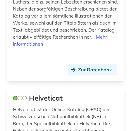
Luthers, die zu seinen Lebzeiten erschienen sind.
bremen <geschichte> (1)
Neben der sorgfältigen Beschreibung bietet der
Katalog vor allem sämtliche Illustrationen der
brief (8)
Werke, sowohl auf den Titelblättern als auch im
briefsammlung (12)
Text, abgebildet und beschrieben. Der Katalog
erlaubt vielfältige Recherchen in nor...
Mehr
briefwechsel (1)
Informationen
britische geschichte (1)
british broadcasting corporation (1)
Zur Datenbank
british library (4)
bruckner (1)
Helveticat
brüssel (2)
Helveticat ist der Online-Katalog (OPAC) der
buch (6)
Schweizerischen Nationalbibliothek (NB) in
Bern, der Spezialbibliothek für Helvetica. Die
buchbesitz (1)
Helvetica-Sammlung umfasst nicht nur die