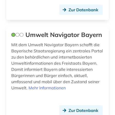
einwanderung (2)
Zur Datenbank
einwohnermelderegister (1)
eisenbahn (1)
ejournals (1)
Umwelt Navigator Bayern
elearning (1)
Mit dem Umwelt Navigator Bayern schafft die
Bayerische Staatsregierung ein zentrales Portal
elektroakustische musik (1)
zu den behördlichen und internetbasierten
Umweltinformationen des Freistaats Bayern.
elektronische bibliothek (8)
Damit informiert Bayern alle interessierten
elektronische medien (1)
Bürgerinnen und Bürger einfach, aktuell,
umfassend und mobil über den Zustand seiner
elektronische zeitschrift (4)
Umwelt.
Mehr Informationen
elektronische zeitung (1)
elektronisches buch (6)
Zur Datenbank