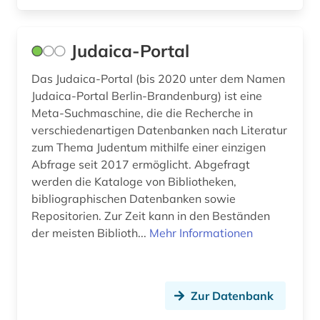
Osteuropa (13)
bauzeichnung (1)
Ostmitteleuropa (5)
Judaica-Portal
bayerisch schwaben (1)
Polen (13)
Das Judaica-Portal (bis 2020 unter dem Namen
bayerische motoren-werke (1)
Judaica-Portal Berlin-Brandenburg) ist eine
Portugal (1)
Meta-Suchmaschine, die die Recherche in
bayerische staatsbibliothek (9)
verschiedenartigen Datenbanken nach Literatur
Rheinland-Pfalz (1)
bayerische staatsbibliothek münchen (1)
zum Thema Judentum mithilfe einer einzigen
Roemisches Reich (6)
Abfrage seit 2017 ermöglicht. Abgefragt
bayern (5)
werden die Kataloge von Bibliotheken,
Rumänien (5)
bibliographischen Datenbanken sowie
behinderung (1)
Repositorien. Zur Zeit kann in den Beständen
Russland, Sowjetunion (14)
belarus (1)
der meisten Biblioth...
Mehr Informationen
Sachsen-Anhalt (2)
belgien (7)
Schleswig-Holstein (3)
belgische fotografie (1)
Zur Datenbank
Schweden (54)
belgische kultur (1)