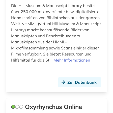
bibliotheken (3)
Die Hill Museum & Manuscript Library besitzt
bibliotheksbestand (4)
über 250.000 mikroverfilmte bzw. digitalisierte
Handschriften von Bibliotheken aus der ganzen
bibliotheksgeschichte (1)
Welt. vHMML (virtual Hill Museum & Manuscript
Library) macht hochauflösende Bilder von
bibliothekskatalog (7)
Manuskripten und Beschreibungen zu
Manuskripten aus der HMML-
bibliothekskatalog plus (1)
Mikrofilmsammlung sowie Scans einiger dieser
bibliothekskataloge (1)
Filme verfügbar. Sie bietet Ressourcen und
Hilfsmittel für das St...
Mehr Informationen
bibliothekssigel (1)
bibliothekswesen (1)
Zur Datenbank
bibliothèque municipale (1)
bibliothèque nationale de france (1)
bibliothèque royale albert i. (1)
Oxyrhynchus Online