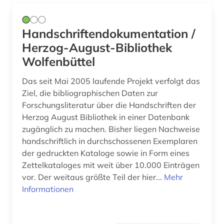
denkmalpflege (1)
deportation (1)
Handschriftendokumentation /
Herzog-August-Bibliothek
depotfund (1)
Wolfenbüttel
designerin (1)
Das seit Mai 2005 laufende Projekt verfolgt das
dessau (1)
Ziel, die bibliographischen Daten zur
Forschungsliteratur über die Handschriften der
deutsch (1)
Herzog August Bibliothek in einer Datenbank
deutsch-deutsche beziehungen (1)
zugänglich zu machen. Bisher liegen Nachweise
handschriftlich in durchschossenen Exemplaren
deutsche bundesbank (1)
der gedruckten Kataloge sowie in Form eines
Zettelkataloges mit weit über 10.000 Einträgen
deutsche sporthochschule köln (1)
vor. Der weitaus größte Teil der hier...
Mehr
Informationen
deutscher alpenverein (1)
deutscher sprachraum (1)