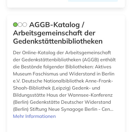
dortmund (1)
drama (1)
AGGB-Katalog /
dreißigjähriger krieg (1)
Arbeitsgemeinschaft der
dresden (3)
Gedenkstättenbibliotheken
drittes reich (3)
Der Online-Katalog der Arbeitsgemeinschaft
der Gedenkstättenbibliotheken (AGGB) enthält
druck (2)
die Bestände folgender Bibliotheken: Aktives
druckgeschichte (1)
Museum Faschismus und Widerstand in Berlin
e.V. Deutsche Nationalbibliothek Anne-Frank-
druckgrafik (2)
Shoah-Bibliothek (Leipzig) Gedenk- und
Bildungsstätte Haus der Wannsee-Konferenz
druckgraphik (1)
(Berlin) Gedenkstätte Deutscher Widerstand
druckwerk (18)
(Berlin) Stiftung Neue Synagoge Berlin - Cen...
Mehr Informationen
dziga (1)