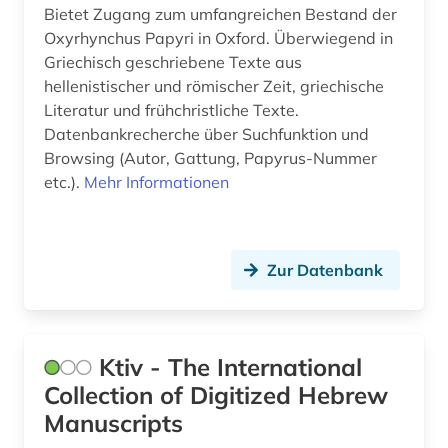
biblische archäologie (1)
Bietet Zugang zum umfangreichen Bestand der
Oxyrhynchus Papyri in Oxford. Überwiegend in
bild (1)
Griechisch geschriebene Texte aus
hellenistischer und römischer Zeit, griechische
bildarchiv (1)
Literatur und frühchristliche Texte.
bilddatenbank (6)
Datenbankrecherche über Suchfunktion und
Browsing (Autor, Gattung, Papyrus-Nummer
bildliche darstellung (1)
etc.).
Mehr Informationen
bildnisgrafik (1)
bildpostkarte (2)
Zur Datenbank
bildteppich (1)
bildthema (1)
Ktiv - The International
bildungsangebot (1)
Collection of Digitized Hebrew
bildungsforschung (2)
Manuscripts