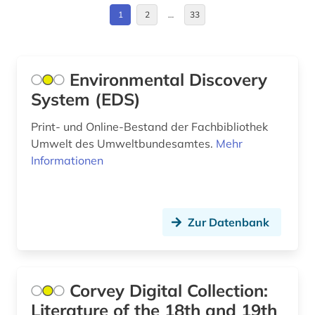
Estland (6)
1
2
…
33
arthur (1)
Europa (21)
artusepik (1)
Finnland (11)
Environmental Discovery
aschach (1)
System (EDS)
Frankreich (13)
asien (1)
GUS (3)
Print- und Online-Bestand der Fachbibliothek
astronomie (1)
Umwelt des Umweltbundesamtes.
Mehr
Griechenland (3)
Informationen
audiodatei (1)
Griechenland (Altertum) (4)
audiovisuelle medien (4)
Großbritannien (14)
audiovisuelles material (1)
Zur Datenbank
Hessen (4)
augsburg (1)
Irland (1)
ausleihe (1)
Corvey Digital Collection:
Island (9)
Literature of the 18th and 19th
ausländisches kulturgut (1)