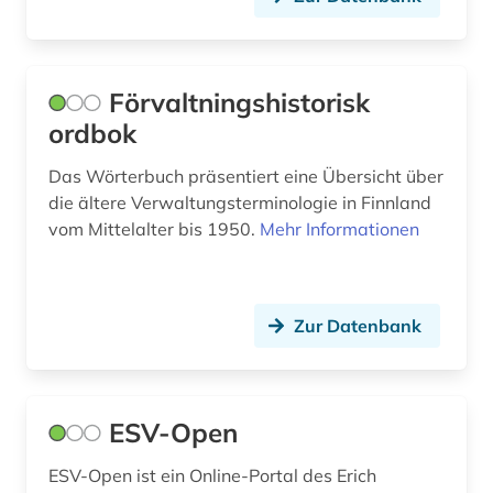
usa (1)
vergleich (1)
Förvaltningshistorisk
verkehr (1)
ordbok
verwaltung (28)
Das Wörterbuch präsentiert eine Übersicht über
verwaltungswissenschaf (1)
die ältere Verwaltungsterminologie in Finnland
vom Mittelalter bis 1950.
Mehr Informationen
verwaltungswissenschaft (12)
wirtschaft (3)
Zur Datenbank
öffentlicher dienst (1)
öffentliches dienstrecht (1)
öffentliches unternehmen (1)
ESV-Open
ESV-Open ist ein Online-Portal des Erich