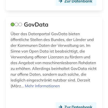
Zur Datenbank
saarland (1)
sachsen (1)
GovData
schleswig-holstein (1)
schule (4)
Über das Datenportal GovData bieten
öffentliche Stellen des Bundes, der Länder und
schulrecht (1)
der Kommunen Daten der Verwaltung an. Im
Sinne von Open Data ist beabsichtigt, die
schwedisch (1)
Verwendung offener Lizenzen zu fördern und
das Angebot von maschinenlesbaren Rohdaten
sozialrecht (1)
zu erhöhen. Allerdings beinhaltet GovData nicht
steuerrecht (1)
nur offene Daten, sondern auch solche, die
lediglich eingeschränkt nutzbar sind. Derzeit
templerorden (1)
(März...
Mehr Informationen
thüringen (1)
transport (1)
Zur Datenbank