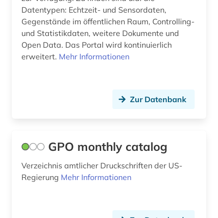
management (1)
Datentypen: Echtzeit- und Sensordaten,
Gegenstände im öffentlichen Raum, Controlling-
open data (3)
und Statistikdaten, weitere Dokumente und
Open Data. Das Portal wird kontinuierlich
organisation (1)
erweitert.
Mehr Informationen
parlament (1)
politik (1)
Zur Datenbank
recht (8)
rechtsquelle (1)
GPO monthly catalog
regierung (1)
Verzeichnis amtlicher Druckschriften der US-
regionalbibliografie (1)
Regierung
Mehr Informationen
religion (1)
rheinland-pfalz (1)