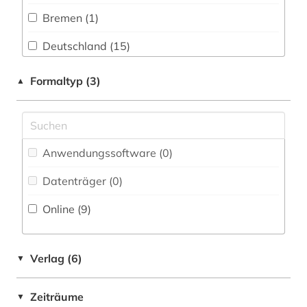
deutschland (3)
Bremen (1)
Natur- und Umweltschutz (0)
entscheidung (1)
Deutschland (15)
Pädagogik (0)
europa (1)
Europa (1)
Formaltyp (3)
▲
Philosophie (0)
finnisch (1)
Finnland (1)
Physik (0)
finnland (1)
Frankreich (1)
Politologie (3)
frankreich (1)
Anwendungssoftware (0
)
Hessen (2)
Psychologie (0)
geographie (2)
Datenträger (0
)
Italien (1)
Rechtswissenschaft (15)
gerichtsentscheidung (1)
Online (9
)
Lettland (1)
Romanistik (0)
geschichte (4)
Litauen (1)
Slavistik (0)
gesetz (5)
Verlag (6)
▼
Niederlande (1)
Soziologie (0)
hessen (2)
Zeiträume
▼
Oesterreich (1)