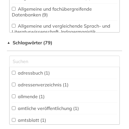
Allgemeine und fachübergreifende
Datenbanken (9)
Allgemeine und vergleichende Sprach- und
Literaturwissenschaft. Indogermanistik.
Außereuropäische Sprachen und Literaturen (1)
Schlagwörter (79)
▲
Anglistik. Amerikanistik (0)
Archäologie (0)
Architektur, Bauingenieur- und
adressbuch (1)
Vermessungswesen (0)
adressenverzeichnis (1)
Asien-Afrika-Wissenschaften (0)
allmende (1)
Biologie, Biotechnologie (0)
amtliche veröffentlichung (1)
Buch- und Bibliothekswesen,
Informationswissenschaft (0)
amtsblatt (1)