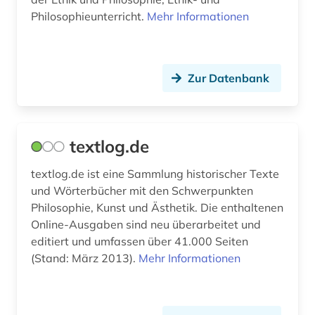
theodor w. (1)
Philosophieunterricht.
Mehr Informationen
theolog (1)
theologie (15)
Zur Datenbank
therapie (1)
thomas (1)
textlog.de
tiere (1)
textlog.de ist eine Sammlung historischer Texte
typologie (1)
und Wörterbücher mit den Schwerpunkten
Philosophie, Kunst und Ästhetik. Die enthaltenen
universitätsgeschichte (1)
Online-Ausgaben sind neu überarbeitet und
unterhaltung (1)
editiert und umfassen über 41.000 Seiten
(Stand: März 2013).
Mehr Informationen
vico giambattista (1)
video (1)