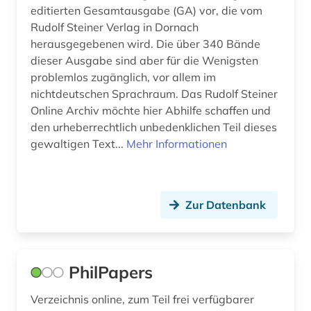
science-fiction-studien (1)
editierten Gesamtausgabe (GA) vor, die vom
Rudolf Steiner Verlag in Dornach
semantik (1)
herausgegebenen wird. Die über 340 Bände
dieser Ausgabe sind aber für die Wenigsten
sikhismus (1)
problemlos zugänglich, vor allem im
skeptizismus (1)
nichtdeutschen Sprachraum. Das Rudolf Steiner
Online Archiv möchte hier Abhilfe schaffen und
sklaverei (1)
den urheberrechtlich unbedenklichen Teil dieses
gewaltigen Text...
Mehr Informationen
sowjetunion (1)
soziale arbeit (1)
sozialgeschichte (2)
Zur Datenbank
sozialphilosophie (1)
sozialwissenschaften (7)
PhilPapers
soziologie (3)
Verzeichnis online, zum Teil frei verfügbarer