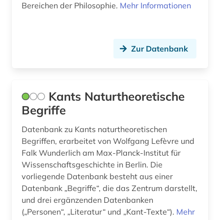
mediävistik (2)
Bereichen der Philosophie.
Mehr Informationen
migrationsstudien (1)
militärgeschichte (1)
Zur Datenbank
militärwesen (1)
mittelalter (5)
Kants Naturtheoretische
mittelalterstudien (1)
Begriffe
mittellatein (2)
Datenbank zu Kants naturtheoretischen
Begriffen, erarbeitet von Wolfgang Lefèvre und
moderne sprachen (2)
Falk Wunderlich am Max-Planck-Institut für
Wissenschaftsgeschichte in Berlin. Die
molekularbiologie (1)
vorliegende Datenbank besteht aus einer
moralphilosophie (1)
Datenbank „Begriffe“, die das Zentrum darstellt,
und drei ergänzenden Datenbanken
moritz (1)
(„Personen“, „Literatur“ und „Kant-Texte“).
Mehr