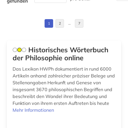
gefunden
fichte (1)
fid altertumswissenschaften - propylaeum (1)
1
2
…
7
fid lateinamerika (1)
fid slawistik (1)
Historisches Wörterbuch
film (2)
der Philosophie online
fr (1)
Das Lexikon HWPh dokumentiert in rund 6000
Artikeln anhand zahlreicher präziser Belege und
frankreich (2)
Stellenangaben Herkunft und Genese von
insgesamt 3670 philosophischen Begriffen und
frühe neuzeit (1)
beschreibt den Wandel ihrer Bedeutung und
galloromanistik (1)
Funktion von ihrem ersten Auftreten bis heute
Mehr Informationen
geistesgeschichte (1)
geistesleben (2)