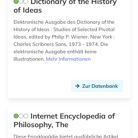
Dictionary of the History
race (1)
of Ideas
rationalismus (1)
Elektronische Ausgabe des Dictionary of the
recht (2)
History of Ideas : Studies of Selected Pivotal
Ideas, edited by Philip P. Wiener, New York :
rechtsphilosophie (1)
Charles Scribners Sons, 1973 - 1974. Die
rechtswissenschaft (1)
elektronische Ausgabe enthält keine
Illustrationen.
Mehr Informationen
rechtwissenschaft (1)
reformation (2)
Zur Datenbank
religion (13)
religionsgeschichte (1)
Internet Encyclopedia of
religionsphilosophie (1)
Philosophy, The
religionswissenschaft (4)
Diese Enzyklopädie bietet ausführliche Artikel