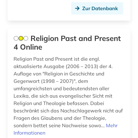
Zur Datenbank
hegel (1)
hobbes (1)
humanismus (1)
Religion Past and Present
4 Online
humanwissenschaften (1)
Religion Past and Present ist die engl.
hume (1)
aktualisierte Ausgabe (2006 – 2013) der 4.
Auflage von "Religion in Geschichte und
ideengeschichte (1)
Gegenwart (1998 – 2007)", dem
immanuel (1)
umfangreichsten und bedeutendsten aller
Lexika, die sich aus evangelischer Sicht mit
immanuel kant (1)
Religion und Theologie befassen. Dabei
beschränkt sich das Nachschlagewerk nicht auf
indien (4)
Fragen des Glaubens und der Theologie,
indische philosophie (1)
sondern bettet seine Nachweise sowo...
Mehr
Informationen
informatik (2)