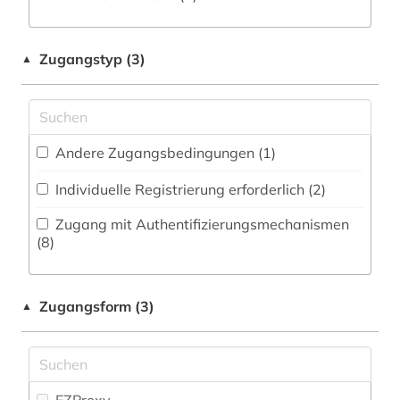
Zeitungs-, Zeitschriftenbibliographie (0
)
Medizin (3)
bibliografie (6)
Militärwissenschaft (2)
Zugangstyp (3)
▲
bibliographie (2)
Musikwissenschaft (8)
biographie (1)
Natur- und Umweltschutz (0)
biologie (2)
Andere Zugangsbedingungen (1)
Pädagogik (8)
biologischer landbau (1)
Individuelle Registrierung erforderlich (2)
Philosophie (147)
bonstetten (1)
Zugang mit Authentifizierungsmechanismen
Physik (2)
(8)
buchgeschichte (1)
Politologie (9)
buddhismus (1)
Zugangsform (3)
▲
Psychologie (4)
cassirer (3)
Rechtswissenschaft (2)
charles (1)
Romanistik (6)