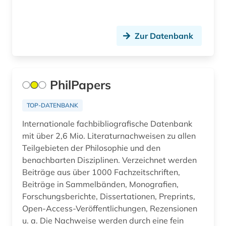
informationswissenschaft (1)
Zur Datenbank
informationswissenschaften (1)
interdisziplinarität (2)
irland / literatur / irisch (1)
PhilPapers
islam (2)
TOP-DATENBANK
johann gottlieb (1)
Internationale fachbibliografische Datenbank
mit über 2,6 Mio. Literaturnachweisen zu allen
john henry (1)
Teilgebieten der Philosophie und den
benachbarten Disziplinen. Verzeichnet werden
judaistik (1)
Beiträge aus über 1000 Fachzeitschriften,
Beiträge in Sammelbänden, Monografien,
judentum (1)
Forschungsberichte, Dissertationen, Preprints,
jüdische studien (1)
Open-Access-Veröffentlichungen, Rezensionen
u. a. Die Nachweise werden durch eine fein