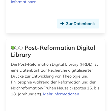
Informationen
morphologie (1)
motiv (1)
mp3 (1)
Zur Datenbank
musik (7)
musikwissenschaft (4)
Post-Reformation Digital
Library
national institute for newman studies (1)
Die Post-Reformation Digital Library (PRDL) ist
natur (1)
eine Datenbank zur Recherche digitalisierter
naturwissenschaft (1)
Drucke zur Entwicklung von Theologie und
Philosophie während der Reformation und der
naturwissenschaften (5)
Nachreformation/Frühen Neuzeit (spätes 15. bis
18. Jahrhundert).
Mehr Informationen
neurophysiologie (1)
neurowissenschaft (1)