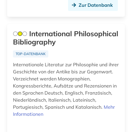
Zur Datenbank
geschichte 1440-1932 (1)
geschichte 1600-1900 (1)
International Philosophical
geschichte 500-1500 (1)
Bibliography
geschichte 500-1500 n. chr. (1)
TOP-DATENBANK
gesundheit &amp; ernährung (1)
Internationale Literatur zur Philosophie und ihrer
goethe (1)
Geschichte von der Antike bis zur Gegenwart.
Verzeichnet werden Monographien,
griechenland (1)
Kongressberichte, Aufsätze und Rezensionen in
den Sprachen Deutsch, Englisch, Französisch,
griechenland <altertum> (1)
Niederländisch, Italienisch, Lateinisch,
griechisch (3)
Portugiesisch, Spanisch und Katalanisch.
Mehr
Informationen
großbritannien (3)
handbuch (2)