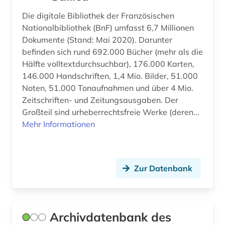
Die digitale Bibliothek der Französischen
philologie (2)
Nationalbibliothek (BnF) umfasst 6,7 Millionen
philosoph (1)
Dokumente (Stand: Mai 2020). Darunter
befinden sich rund 692.000 Bücher (mehr als die
philosophie (168)
Hälfte volltextdurchsuchbar), 176.000 Karten,
146.000 Handschriften, 1,4 Mio. Bilder, 51.000
philosophiegeschichte (1)
Noten, 51.000 Tonaufnahmen und über 4 Mio.
Zeitschriften- und Zeitungsausgaben. Der
philosophieunterricht (1)
Großteil sind urheberrechtsfreie Werke (deren...
philosophische logik (1)
Mehr Informationen
philosophy of mind (1)
phonetik (1)
Zur Datenbank
physik (1)
plato (2)
Archivdatenbank des
politik (10)