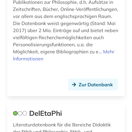
Publikationen zur Philosophie, d.h. Aufsätze in
spinoza (1)
Zeitschriften, Bücher, Online-Veröffentlichungen,
sprache (2)
vor allem aus dem englischsprachigen Raum.
Die Datenbank weist gegenwärtig (Stand: Mai
sprachphilosophie (1)
2017) über 2 Mio. Einträge auf und bietet neben
vielfältigen Recherchemöglichkeiten auch
sprachwissenschaft (1)
Personalisierungsfunktionen, u.a. die
Möglichkeit, eigene Bibliographien zu e...
stilistik (1)
Mehr
Informationen
streaming <kommunikationstechnik> (1)
studien des 18. jahrhunderts (1)
Zur Datenbank
syntax (1)
systematische philosophie (1)
DelEtaPhi
technik (3)
technologie (1)
Literaturdatenbank für die Bereiche Didaktik
der Ethik und Philosophie, Ethik- und