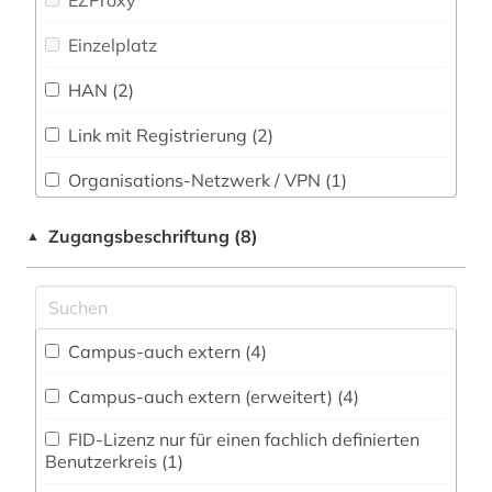
EZProxy
charles sanders (1)
Slavistik (3)
Einzelplatz
chemie (1)
Soziologie (14)
HAN (2)
china (1)
Sport (0)
chinesisch (1)
Link mit Registrierung (2)
Technik (2)
christentum (2)
Organisations-Netzwerk / VPN (1)
Theologie und Religionswissenschaften (37)
Shibboleth
darstellende kunst (1)
Zugangsbeschriftung (8)
▲
Werkstoffwissenschaften und
Zugriff vor Ort
darwin (1)
Fertigungstechnik (0)
david (1)
Wirtschaftswissenschaften (3)
Campus-auch extern (4)
Wissenschaftskunde, Forschung, Hochschul-,
davidson (1)
Museumswesen (5)
Campus-auch extern (erweitert) (4)
debatte (1)
FID-Lizenz nur für einen fachlich definierten
descartes (3)
Benutzerkreis (1)