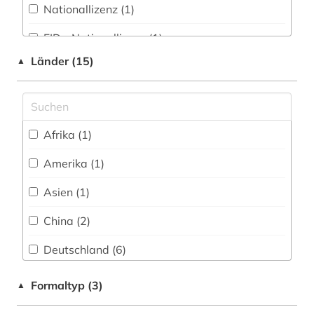
design (2)
Nationallizenz (1)
deutsch (5)
FID - Nationallizenz (1)
deutscher idealismus (1)
Länder (15)
▲
frei verfügbar (26)
deutschland (1)
Lizenzbasierte E-Book-Fernleihe (1)
dialogi (1)
Nationallizenz-Login für registrierte
Afrika (1)
Einzelpersonen (1)
digitalisat (1)
Amerika (1)
digitalisate (1)
Asien (1)
donald (1)
China (2)
ebook (2)
Deutschland (6)
ecocriticism (1)
Frankreich (2)
Formaltyp (3)
▲
elektronische bibliothek (1)
Großbritannien (5)