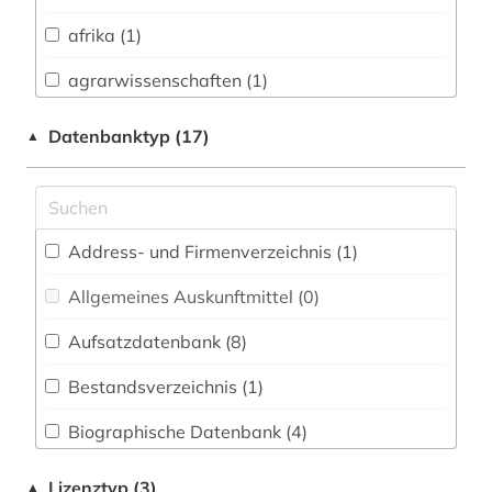
Biologie, Biotechnologie (3)
afrika (1)
Buch- und Bibliothekswesen,
Informationswissenschaft (2)
agrarwissenschaften (1)
Chemie und Pharmazie (0)
alte geschichte (1)
Datenbanktyp (17)
▲
Elektrotechnik, Elektronik, Nachrichtentechnik
altertum (1)
(0)
amerikanistik (1)
Energietechnik (0)
Address- und Firmenverzeichnis (1
)
anselmus (1)
Ethnologie (4)
Allgemeines Auskunftmittel (0
)
anthropologie (4)
Geographie (4)
Aufsatzdatenbank (8
)
anthroposophie (2)
Geowissenschaften (3)
Bestandsverzeichnis (1
)
antike (6)
Germanistik. Niederlandistik. Skandinavistik
(11)
Biographische Datenbank (4
)
arbeiterbewegung (1)
Geschichte (22)
Buchhandelsverzeichnis (0
)
architektur (3)
Lizenztyp (3)
▲