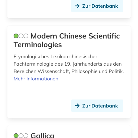
newman (1)
Zur Datenbank
nietzsche (1)
ocampo, victoria | schriftstellerin;
Modern Chinese Scientific
übersetzerin; verlegerin (1)
Terminologies
online-publikation (2)
Etymologisches Lexikon chinesischer
online-ressource (1)
Fachterminologie des 19. Jahrhunderts aus den
Bereichen Wissenschaft, Philosophie und Politik.
open access (3)
Mehr Informationen
orientalistik (1)
ostkirche (1)
Zur Datenbank
peirce (3)
perestroika (1)
Gallica
pflanzen (1)