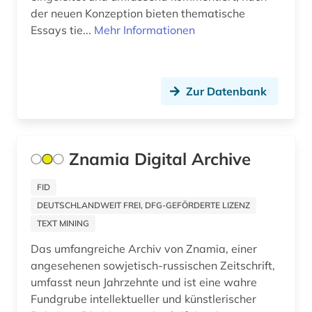
kriminologie (1)
der neuen Konzeption bieten thematische
Essays tie...
Mehr Informationen
kultur (2)
kulturgeschichte (1)
kulturmanagement (1)
Zur Datenbank
kulturwissenschaften (7)
kunst (7)
Znamia Digital Archive
kunstgeschichte (1)
FID
künste (1)
DEUTSCHLANDWEIT FREI, DFG-GEFÖRDERTE LIZENZ
TEXT MINING
latein (4)
Das umfangreiche Archiv von Znamia, einer
leibniz (1)
angesehenen sowjetisch-russischen Zeitschrift,
umfasst neun Jahrzehnte und ist eine wahre
lessing (1)
Fundgrube intellektueller und künstlerischer