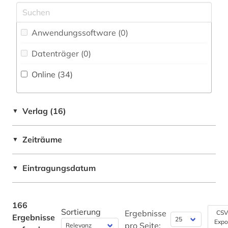
elektronische zeitschrift (2)
Italien (1)
elektronisches buch (19)
Anwendungssoftware (0
)
Mittelamerika (1)
empirismus (1)
Datenträger (0
)
Oesterreich (2)
englisch (2)
Online (34
)
Osteuropa (1)
enzyklopädie (4)
Russland, Sowjetunion (2)
erkenntnistheorie (3)
Verlag (16)
▼
Schweiz (1)
ernst (3)
Zeiträume
▼
Suedamerika (1)
ethik (1)
USA (1)
Eintragungsdatum
▼
fachinformationsdienst (1)
fachinformationsdienst allgemeine und
vergleichende literaturwissenschaft (1)
166
Sortierung
Ergebnisse
CSV
Ergebnisse
fachportal (1)
Expo
pro Seite: