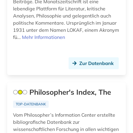
Beiträge. Die Monatszeitschrift ist eine
lexikologie (2)
lebendige Plattform für Literatur, kritische
linguistik (5)
Analysen, Philosophie und gelegentlich auch
politische Kommentare. Ursprünglich im Januar
literatur (16)
1931 unter dem Namen LOKAF, einem Akronym
fü...
Mehr Informationen
literaturwissenschaft (5)
locke (2)
logik (1)
Zur Datenbank
management (2)
mathematik (1)
Philosopher's Index, The
medientheorie (1)
TOP-DATENBANK
medizin (2)
Vom Philosopher’s Information Center erstellte
bibliografische Datenbank zur
medizingeschichte (1)
wissenschaftlichen Forschung in allen wichtigen