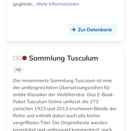
kant (2)
gegliede...
Mehr Informationen
karl viktor von (1)
karriereratgeber (1)
Zur Datenbank
katholische kirche (2)
katholizismus (1)
Sammlung Tusculum
kirchengeschichte (1)
FID
klassische philologie (3)
Die renommierte Sammlung Tusculum ist eine
klassische studien (2)
der umfangreichsten Übersetzungsreihen für
antike Klassiker der Weltliteratur. Das E-Book-
kognition (2)
Paket Tusculum Online umfasst die 273
konkordanz (1)
zwischen 1923 und 2013 erschienen Bände der
Reihe und enthält dabei auch alle bisher
kosmologie (2)
vergriffenen Titel. Die Originaltexte werden
eingeleitet und umfassend kommentiert; nach