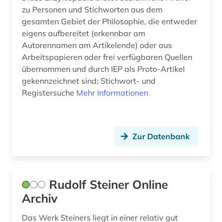
religionswissenschaften (2)
zu Personen und Stichworten aus dem
gesamten Gebiet der Philosophie, die entweder
rené (1)
eigens aufbereitet (erkennbar am
retrodigitalisat (1)
Autorennamen am Artikelende) oder aus
Arbeitspapieren oder frei verfügbaren Quellen
rhetorik (1)
übernommen und durch IEP als Proto-Artikel
gekennzeichnet sind; Stichwort- und
romanistik (1)
Registersuche
Mehr Informationen
russisch-orthodoxe kirche (1)
russland (1)
Zur Datenbank
réne (1)
römisches reich (2)
Rudolf Steiner Online
scholastik (1)
Archiv
schopenhauer (2)
Das Werk Steiners liegt in einer relativ gut