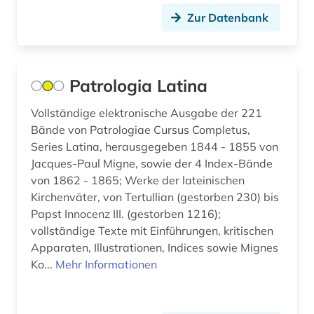
Zur Datenbank
geisteswissenschaft (1)
geisteswissenschaften (1)
gender (1)
Patrologia Latina
geografie (3)
Vollständige elektronische Ausgabe der 221
Bände von Patrologiae Cursus Completus,
geographie (1)
Series Latina, herausgegeben 1844 - 1855 von
Jacques-Paul Migne, sowie der 4 Index-Bände
geologie (1)
von 1862 - 1865; Werke der lateinischen
georg friedrich wilhelm (1)
Kirchenväter, von Tertullian (gestorben 230) bis
Papst Innocenz III. (gestorben 1216);
george (1)
vollständige Texte mit Einführungen, kritischen
Apparaten, Illustrationen, Indices sowie Mignes
geowissenschaften (1)
Ko...
Mehr Informationen
germanistik (3)
geschichte (31)