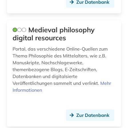
Zur Datenbank
volksliteratur (1)
vortrag (1)
Medieval philosophy
wahrnehmung (1)
digital resources
welt (1)
Portal, das verschiedene Online-Quellen zum
weltgeschichte (1)
Thema Philosophie des Mittelalters, wie z.B.
Manuskripte, Nachschlagewerke,
werke (1)
themenbezogene Blogs, E-Zeitschriften,
wirtschaft (3)
Datenbanken und digitalsierte
Veröffentlichungen sammelt und verlinkt.
Mehr
wirtschaftsgeschichte (1)
Informationen
wirtschaftswissenschaften (1)
wissenschaft (4)
Zur Datenbank
wissenschaftsforschung (1)