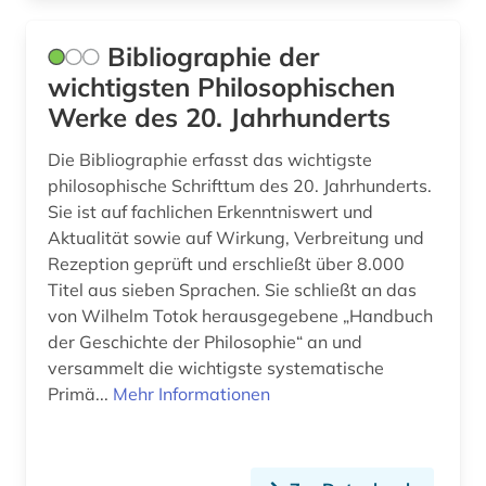
wissenschaftskunde, informations-, buch- und
bibliothekswesen, handschriftenkunde (1)
Bibliographie der
wichtigsten Philosophischen
wissenschaftsphilosophie (2)
Werke des 20. Jahrhunderts
wittgenstein (1)
Die Bibliographie erfasst das wichtigste
wörterbuch (24)
philosophische Schrifttum des 20. Jahrhunderts.
Sie ist auf fachlichen Erkenntniswert und
wörterbuch (1)
Aktualität sowie auf Wirkung, Verbreitung und
Rezeption geprüft und erschließt über 8.000
zeitgeschichte (1)
Titel aus sieben Sprachen. Sie schließt an das
zeitschrift (2)
von Wilhelm Totok herausgegebene „Handbuch
der Geschichte der Philosophie“ an und
zeitschriftenaufsatz (2)
versammelt die wichtigste systematische
Primä...
Mehr Informationen
zellbiologie (1)
ästhetik (1)