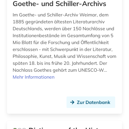
Goethe- und Schiller-Archivs
politische philosophie (1)
Im Goethe- und Schiller-Archiv Weimar, dem
1885 gegründeten ältesten Literaturarchiv
politische wissenschaft (2)
Deutschlands, werden über 150 Nachlässe und
popkultur (1)
Institutionenbestände im Gesamtumfang von 5
Mio Blatt für die Forschung und Öffentlichkeit
postkoloniale studien (1)
erschlossen - mit Schwerpunkt in der Literatur,
Philosophie, Kunst, Musik und Wissenschaft vom
pragmatik (1)
späten 18. bis ins frühe 20. Jahrhundert. Der
Nachlass Goethes gehört zum UNESCO-W...
psychoanalyse (1)
Mehr Informationen
psychologie (9)
psychotherapie (1)
Zur Datenbank
pädagogik (5)
quelle (8)