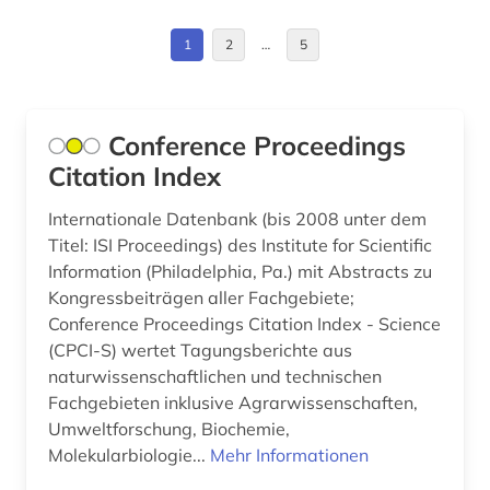
gesellschaft (1)
1
2
…
5
gesteinskunde (1)
gesundheit (1)
Conference Proceedings
gesundheitswissenschaften (1)
Citation Index
graphiker (1)
Internationale Datenbank (bis 2008 unter dem
griechisch (1)
Titel: ISI Proceedings) des Institute for Scientific
Information (Philadelphia, Pa.) mit Abstracts zu
hochenergiephysik (1)
Kongressbeiträgen aller Fachgebiete;
Conference Proceedings Citation Index - Science
hochschulschrift (1)
(CPCI-S) wertet Tagungsberichte aus
humanbiologie (1)
naturwissenschaftlichen und technischen
Fachgebieten inklusive Agrarwissenschaften,
hydrologie (1)
Umweltforschung, Biochemie,
Molekularbiologie...
Mehr Informationen
illustrator (1)