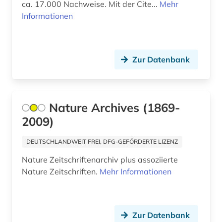
ca. 17.000 Nachweise. Mit der Cite...
Mehr
literatur (3)
Informationen
literaturwissenschaft (4)
literaturwissenschaften (1)
Zur Datenbank
logik (1)
maschinenbau (2)
Nature Archives (1869-
maschinenwesen (1)
2009)
mathematik (5)
DEUTSCHLANDWEIT FREI, DFG-GEFÖRDERTE LIZENZ
matthias (1)
Nature Zeitschriftenarchiv plus assoziierte
Nature Zeitschriften.
Mehr Informationen
medienwissenschaft (3)
medizin (30)
meeresbiologie (1)
Zur Datenbank