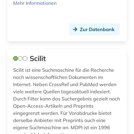
Mehr Informationen
umweltschutz (2)
umweltwissenschaften (3)
Zur Datenbank
unterhaltung (1)
volltext (1)
Scilit
walter de gruyter (1)
Scilit ist eine Suchmaschine für die Recherche
wasserwirtschaft (1)
nach wissenschaftlichen Dokumenten im
Internet. Neben CrossRef und PubMed werden
weltraumforschung (1)
viele weitere Quellen tagesaktuell indexiert.
werkstoffkunde (2)
Durch Filter kann das Suchergebnis gezielt nach
Open-Access-Artikeln und Preprints
wirtschaft (3)
eingegrenzt werden. Für Vorabdrucke bietet
derselbe Anbieter mit Preprints auch eine
wirtschaftswissenschaften (14)
eigene Suchmaschine an. MDPI ist ein 1996