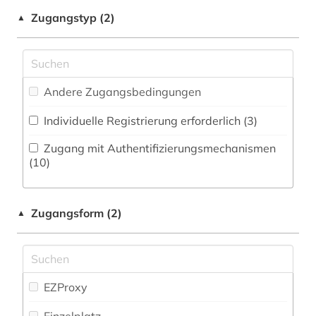
Zeitungs-, Zeitschriftenbibliographie (1
)
Medizin (30)
Zugangstyp (2)
▲
bodenökologie (1)
Militärwissenschaft (1)
botanik (1)
Musikwissenschaft (4)
chemie (40)
Andere Zugangsbedingungen
Natur- und Umweltschutz (13)
china (4)
Individuelle Registrierung erforderlich (3)
Pädagogik (11)
cytologie (1)
Zugang mit Authentifizierungsmechanismen
Philosophie (11)
(10)
deutsch (1)
Physik (39)
digitalisat (1)
Zugangsform (2)
▲
Politologie (11)
dissertationen (1)
Psychologie (12)
e-book (1)
Rechtswissenschaft (7)
EZProxy
einführung (1)
Romanistik (5)