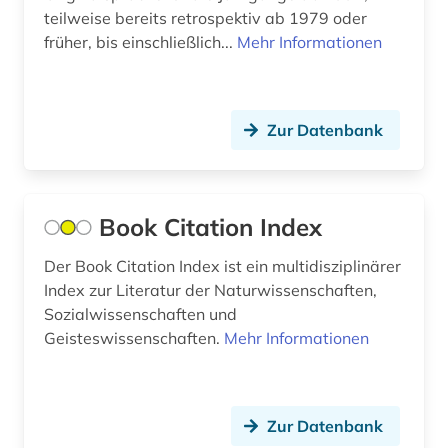
teilweise bereits retrospektiv ab 1979 oder
politik (3)
früher, bis einschließlich...
Mehr Informationen
produktionstechnologie (2)
psychologie (3)
Zur Datenbank
pädagogik (6)
quelle (2)
Book Citation Index
recherchetool (1)
Der Book Citation Index ist ein multidisziplinärer
recht (6)
Index zur Literatur der Naturwissenschaften,
Sozialwissenschaften und
rechtswissenschaft (1)
Geisteswissenschaften.
Mehr Informationen
rechtswissenschaften (1)
retrodigitalisat (1)
Zur Datenbank
rhetorik (1)