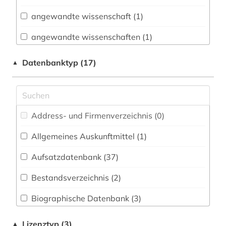
Biologie, Biotechnologie (42)
angewandte wissenschaft (1)
Buch- und Bibliothekswesen,
Informationswissenschaft (3)
angewandte wissenschaften (1)
Chemie und Pharmazie (39)
anthropogene klimaänderung (1)
Datenbanktyp (17)
▲
Elektrotechnik, Elektronik, Nachrichtentechnik
aristoteles (1)
(15)
astronomie (1)
Energietechnik (18)
Address- und Firmenverzeichnis (0
)
astrophysik (1)
Ethnologie (7)
Allgemeines Auskunftmittel (1
)
atmosphäre (1)
Geographie (8)
Aufsatzdatenbank (37
)
audiovisuelle medien (2)
Geowissenschaften (20)
Bestandsverzeichnis (2
)
bekker (1)
Germanistik. Niederlandistik. Skandinavistik
(4)
Biographische Datenbank (3
)
belletristik (1)
Geschichte (12)
Buchhandelsverzeichnis (0
)
bibliografie (6)
Lizenztyp (3)
▲