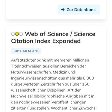
kongress (1)
Zur Datenbank
kongressbericht (1)
kultur (1)
Web of Science / Science
kulturwissenschaften (3)
Citation Index Expanded
kunst (4)
TOP-DATENBANK
künste (1)
Aufsatzdatenbank mit mehreren Millionen
Titelnachweisen aus allen Bereichen der
künstler (1)
Naturwissenschaften, Medizin und
landeskunde (1)
Ingenieurwissenschaften aus mehr als 8.800
ausgewerteten Zeitschriften aus über 150
landwirtschaft (1)
wissenschaftlichen Diziplinen. Art der
Nachweise: bibliographische Angaben mit in
limnologie (1)
den nachgewiesenen Veröffentlichungen
linguistik (2)
zitierten Fundstellen. Wöchentlicher Zuwachs: