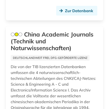
naturwissenschaftler (1)
Zur Datenbank
open access (3)
open access transformation (1)
China Academic Journals
ornithologie (1)
(Technik und
paläontologie (1)
Naturwissenschaften)
patent (1)
DEUTSCHLANDWEIT FREI, DFG-GEFÖRDERTE LIZENZ
patente (1)
Die von der TIB lizenzierten Datenbanken
umfassen die 4 naturwissenschaftlich-
pharmazie (12)
technischen Abteilungen des CNKI/CAJ-Netzes:
Science & Engineering A - C und
philosophie (5)
Electronics/Information Science I. Das Archiv
umfasst die Volltexte der wesentlichen
physik (7)
chinesischen akademischen Periodika in der
poetik (1)
Originalsprache für die Jahrgänge ab 1994,