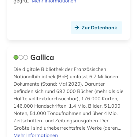
wissenschaftler (1)
gegrü...
Mehr Informationen
wissenschaftlich-technischer fortschritt (1)
wissenschaftliche literatur (2)
Zur Datenbank
wissenschaftliches manuskript (1)
wissenschaftsgeschichte (3)
Gallica
wörterbuch (10)
Die digitale Bibliothek der Französischen
zeitschrift (9)
Nationalbibliothek (BnF) umfasst 6,7 Millionen
Dokumente (Stand: Mai 2020). Darunter
zeitschriftenaufsatz (11)
befinden sich rund 692.000 Bücher (mehr als die
Hälfte volltextdurchsuchbar), 176.000 Karten,
zellbiologie (1)
146.000 Handschriften, 1,4 Mio. Bilder, 51.000
Noten, 51.000 Tonaufnahmen und über 4 Mio.
zitatenanalyse (1)
Zeitschriften- und Zeitungsausgaben. Der
zitatensammlung (1)
Großteil sind urheberrechtsfreie Werke (deren...
Mehr Informationen