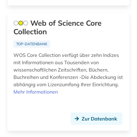
russland (1)
Web of Science Core
schweiz (1)
Collection
slowakei (1)
TOP-DATENBANK
sozialwissenschaften (32)
WOS Core Collection verfügt über zehn Indizes
sportwissenschaften (1)
mit Informationen aus Tausenden von
wissenschaftlichen Zeitschriften, Büchern,
sprache (1)
Buchreihen und Konferenzen -Die Abdeckung ist
abhängig vom Lizenzumfang Ihrer Einrichtung.
sprachwissenschaft (1)
Mehr Informationen
sprachwissenschaften (1)
statistik (1)
Zur Datenbank
suchmaschine (2)
südkorea (1)