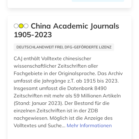
metaphysik (1)
militärwesen (1)
China Academic Journals
1905-2023
mineralogie (1)
molekularbiologie (2)
DEUTSCHLANDWEIT FREI, DFG-GEFÖRDERTE LIZENZ
CAJ enthält Volltexte chinesischer
musik (2)
wissenschaftlicher Zeitschriften aller
musikwissenschaft (1)
Fachgebiete in der Originalsprache. Das Archiv
umfasst die Jahrgänge z.T. ab 1915 bis 2023.
nachhaltige entwicklung (1)
Insgesamt umfasst die Datenbank 8490
Zeitschriften mit mehr als 59 Millionen Artikeln
nachhaltigkeit (1)
(Stand: Januar 2023). Der Bestand für die
naturgeschichte (1)
einzelnen Zeitschriften ist in der ZDB
nachgewiesen. Möglich ist die Anzeige des
naturschutz (1)
Volltextes und Suche...
Mehr Informationen
naturwissenschaften (117)