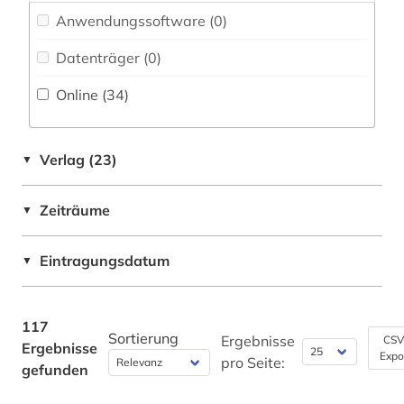
geochemie (1)
Anwendungssoftware (0
)
Schweiz (1)
geodynamik (1)
Datenträger (0
)
Slowakei (1)
geodäsie (1)
Online (34
)
geographie (1)
geologie (4)
Verlag (23)
▼
geophysik (1)
Zeiträume
▼
geowissenschaften (4)
Eintragungsdatum
▼
geschichte (8)
geschichte 1450-1950 (1)
117
Sortierung
geschichte 1500-2003 (1)
Ergebnisse
CSV
Ergebnisse
Expo
pro Seite:
gefunden
geschichtswissenschaft (1)