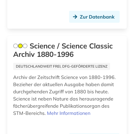
immanuel (1)
impact faktoren (1)
Zur Datenbank
indonesien (1)
informatik (6)
Science / Science Classic
Archiv 1880-1996
informationswissenschaft (1)
informationswissenschaften (1)
DEUTSCHLANDWEIT FREI, DFG-GEFÖRDERTE LIZENZ
Archiv der Zeitschrift Science von 1880-1996.
ingenieurswesen (1)
Bezieher der aktuellen Ausgabe haben damit
ingenieurwissenschaften (8)
durchgehenden Zugriff von 1880 bis heute.
Science ist neben Nature das herausragende
innovation (1)
fächerübergreifende Publikationsorgan des
STM-Bereichs.
Mehr Informationen
interdisziplinarität (1)
internetportal (1)