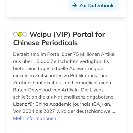
jahrbuch (1)
Zur Datenbank
jahresbericht (1)
japanisch (1)
Weipu (VIP) Portal for
Chinese Periodicals
japanologie (1)
kanada (1)
Derzeit sind im Portal über 75 Millionen Artikel
aus über 15.000 Zeitschriften verfügbar. Es
kappes (1)
bietet eine tagesaktuelle Auswertung der
einzelnen Zeitschriften zu Publikations- und
kernphysik (1)
Zitationshäufigkeit etc. und ermöglicht einen
Batch-Download von Artikeln. Die Lizenz
klima (1)
schließt an die als Nationallizenz angebotene
klimatologie (1)
Lizenz für China Academic Journals (CAJ) an.
Von 2024 bis 2027 wird der deutschlandwei...
klimaänderung (1)
Mehr Informationen
kommunikationswissenschaft (1)