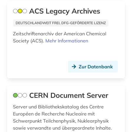
ACS Legacy Archives
südostasien (1)
technik (48)
DEUTSCHLANDWEIT FREI, DFG-GEFÖRDERTE LIZENZ
Zeitschriftenarchiv der American Chemical
techniker (1)
Society (ACS).
Mehr Informationen
technikgeschichte (3)
teilchenphysik (1)
Zur Datenbank
telekommunikation (1)
thailand (1)
CERN Document Server
theologie (1)
Server und Bibliothekskatalog des Centre
umwelt (1)
Européen de Recherche Nucleaire mit
umweltanalyse (1)
Schwerpunkt Teilchenphysik, Nuklearphysik
sowie verwandte und übergeordnete Inhalte.
umweltbewusstsein (1)