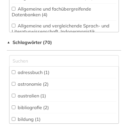
Allgemeine und fachübergreifende
Datenbanken (4)
Allgemeine und vergleichende Sprach- und
Literaturwissenschaft. Indogermanistik.
Außereuropäische Sprachen und Literaturen (2)
Schlagwörter (70)
▲
Anglistik. Amerikanistik (0)
Archäologie (0)
Architektur, Bauingenieur- und
adressbuch (1)
Vermessungswesen (2)
astronomie (2)
Asien-Afrika-Wissenschaften (0)
australien (1)
Biologie, Biotechnologie (8)
bibliografie (2)
Buch- und Bibliothekswesen,
Informationswissenschaft (0)
bildung (1)