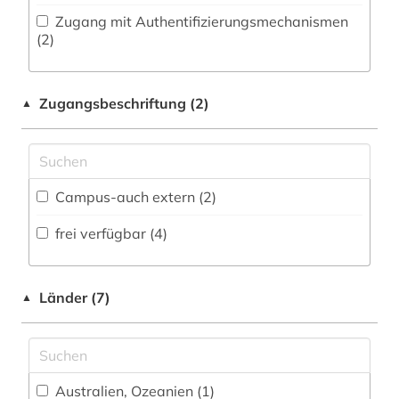
Zugang mit Authentifizierungsmechanismen
interdisziplinarität (1)
Natur- und Umweltschutz (1)
(2)
kroatien (1)
Pädagogik (1)
Zugangsbeschriftung (2)
kultur (1)
▲
Philosophie (0)
landwirtschaft (1)
Physik (3)
lexikon (1)
Politologie (0)
Campus-auch extern (2)
linguistik (1)
Psychologie (1)
frei verfügbar (4)
literaturwissenschaft (2)
Rechtswissenschaft (0)
maschinenbau (1)
Romanistik (0)
Länder (7)
▲
materialwissenschaft (1)
Slavistik (1)
mathematik (3)
Soziologie (0)
Australien, Ozeanien (1)
medizin (1)