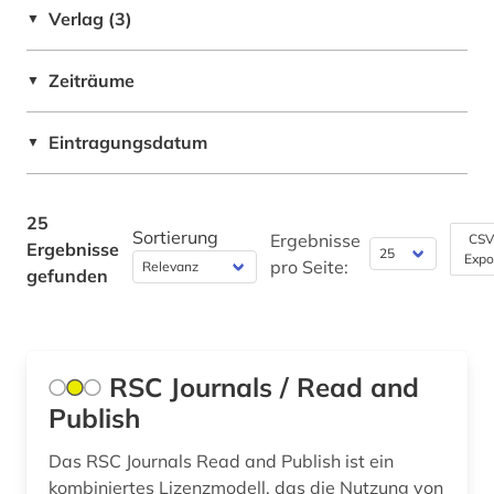
Verlag (3)
▼
pädagogik (1)
Zeiträume
▼
race (1)
raumfahrttechnik (1)
Eintragungsdatum
▼
schweden (1)
25
slavistik (1)
Sortierung
Ergebnisse
CSV
Ergebnisse
Expo
pro Seite:
slawistik (1)
gefunden
sozialwissenschaften (1)
statistik (2)
RSC Journals / Read and
suchmaschine (1)
Publish
technik (11)
Das RSC Journals Read and Publish ist ein
kombiniertes Lizenzmodell, das die Nutzung von