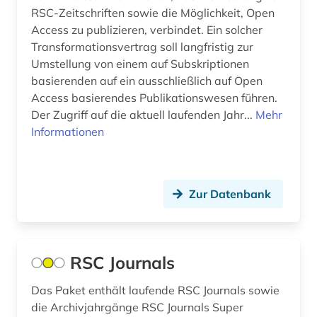
umwelt (2)
RSC-Zeitschriften sowie die Möglichkeit, Open
Access zu publizieren, verbindet. Ein solcher
umwelttechnik (1)
Transformationsvertrag soll langfristig zur
umweltwissenschaft (1)
Umstellung von einem auf Subskriptionen
basierenden auf ein ausschließlich auf Open
unesco (1)
Access basierendes Publikationswesen führen.
Der Zugriff auf die aktuell laufenden Jahr...
Mehr
usa (1)
Informationen
verzeichnis (1)
wissenschaft (1)
Zur Datenbank
wissenschaftliche einrichtung (1)
zeitschrift (1)
RSC Journals
zeitschriftenaufsatz (2)
Das Paket enthält laufende RSC Journals sowie
zitation (1)
die Archivjahrgänge RSC Journals Super