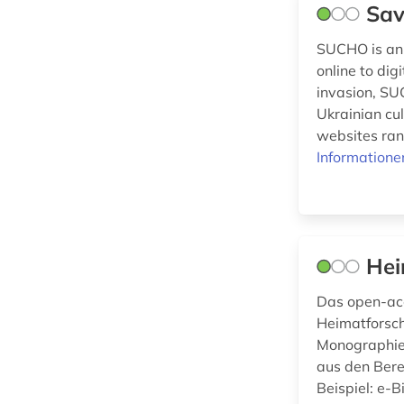
Sav
Technik (1)
münze (1)
SUCHO is an i
Theologie und
online to dig
niederlande (3)
Religionswissenschaften
invasion, SU
(0)
niedersachsen (1)
Ukrainian cul
websites ran
Werkstoffwissenschaften
niedersorbisch (1)
Informatione
und Fertigungstechnik (0)
norwegen (4)
Wirtschaftswissenschaften
nürnberg (1)
(0)
pazifikregion (1)
Hei
Wissenschaftskunde,
polen (4)
Das open-acc
Forschung, Hochschul-,
Heimatforsch
Museumswesen (3)
portal (1)
Monographie
aus den Bere
quelle (2)
Beispiel: e-B