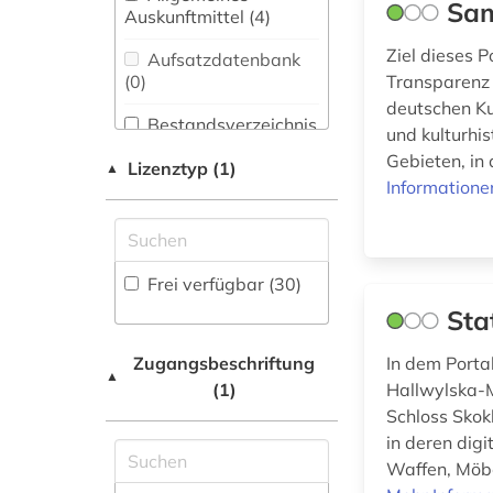
bibliothèque royale
Sam
Biotechnologie (0)
Auskunftmittel (4
)
albert i. (1)
Buch- und
Ziel dieses P
Aufsatzdatenbank
bilddatenbank (2)
Bibliothekswesen,
(0
)
Transparenz 
Informationswissenschaft
deutschen Kul
brandenburg (1)
(4)
Bestandsverzeichnis
und kulturhi
(8
)
brüssel (1)
Gebieten, in 
Chemie und
Lizenztyp (1)
▲
Pharmazie (0)
Informatione
Biographische
debatte (1)
Datenbank (0
)
Elektrotechnik,
Elektronik,
denkmalpflege (1)
Nachrichtentechnik (0)
Buchhandelsverzeichnis
Frei verfügbar (30)
digitalisierung (5)
(0
)
Sta
Energietechnik (0)
dänemark (1)
Disziplinäre
Ethnologie (15)
Forschungsdatenrepositorien
Zugangsbeschriftung
In dem Porta
▲
(1
)
ecuador (1)
(1)
Hallwylska-M
Geographie (4)
Schloss Skok
Disziplinäre
elektronische
in deren dig
Repositorien (1
Geowissenschaften
)
bibliothek (1)
Waffen, Möbe
(0)