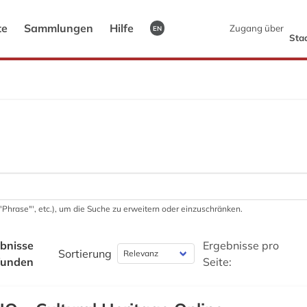
te
Sammlungen
Hilfe
Zugang über
EN
Sta
 '"Phrase"', etc.), um die Suche zu erweitern oder einzuschränken.
bnisse
Ergebnisse pro
Sortierung
funden
Seite: