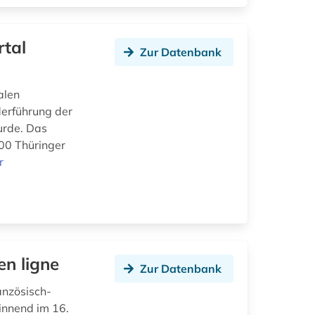
rtal
Zur Datenbank
alen
derführung der
urde. Das
100 Thüringer
r
en ligne
Zur Datenbank
anzösisch-
innend im 16.