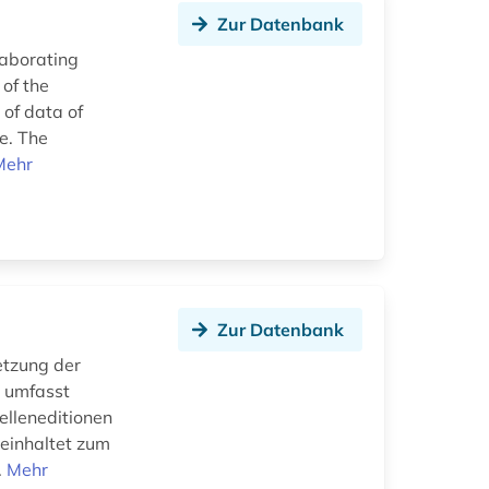
Zur Datenbank
laborating
 of the
of data of
ne. The
Mehr
Zur Datenbank
etzung der
d umfasst
lleneditionen
einhaltet zum
.
Mehr