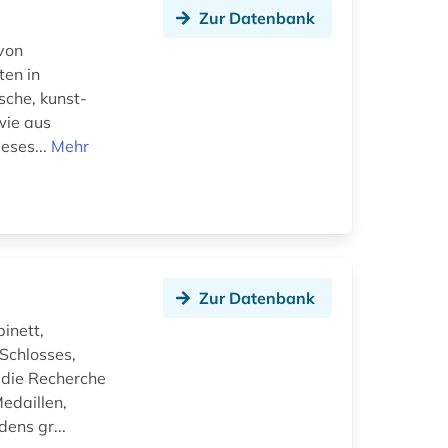
Zur Datenbank
 von
ten in
sche, kunst-
wie aus
ieses...
Mehr
Zur Datenbank
inett,
Schlosses,
 die Recherche
edaillen,
ens gr...