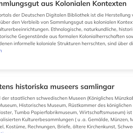
mlungsgut aus Kolonialen Kontexten
ortals der Deutschen Digitalen Bibliothek ist die Herstellung
über den Verbleib von Sammlungsgut aus kolonialen Kontex
turerbeeinrichtungen. Ethnologische, naturkundliche, histori
storische Gegenstände aus formalen Kolonialherrschaften so
denen informelle koloniale Strukturen herrschten, sind über d
n
tens historiska museers samlingar
l der staatlichen schwedischen Museen (Königliches Münzkab
useum, Historisches Museum, Rüstkammer des königlichen 
loster, Tumba Papierfabrikmuseum, Wirtschaftsmuseum) ist
italisierten Kulturerbesammlungen ( u .a. Gemälde, Münzen, M
l, Kostüme, Rechnungen, Briefe, ältere Kirchenkunst, Schwed