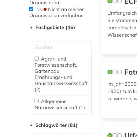
ECH
Organisation
Nicht an meiner
Umfangreiche
Organisation verfügbar
Sie stammen 
Fachgebiete (46)
europäischer
▲
Wissenschaf
Agrar- und
Forstwissenschaft,
Fot
Gartenbau,
Ernährungs- und
Haushaltswissenschaft
Im Jahr 2009
(2)
1920) zum ku
zu werden, w
Allgemeine
Naturwissenschaft (1)
Allgemeine und
Schlagwörter (81)
fachübergreifende
▲
Datenbanken (17)
Utf