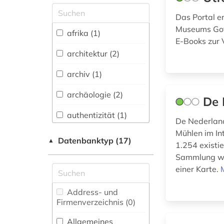
Allgemeine und
Das Portal e
vergleichende Sprach-
Museums Gotl
und
afrika (1)
Literaturwissenschaft.
E-Books zur 
Indogermanistik.
architektur (2)
Außereuropäische
Sprachen und
archiv (1)
Literaturen (0)
archäologie (2)
De 
Anglistik.
Amerikanistik (0)
authentizität (1)
De Nederland
Archäologie (4)
Mühlen im Int
bayern (2)
Datenbanktyp (17)
▲
1.254 exist
Architektur,
belgien (1)
Sammlung wir
Bauingenieur- und
einer Karte.
Vermessungswesen (3)
berlin (1)
Asien-Afrika-
Address- und
bestandserhaltung
Wissenschaften (0)
Firmenverzeichnis (0
)
(1)
Biologie,
Allgemeines