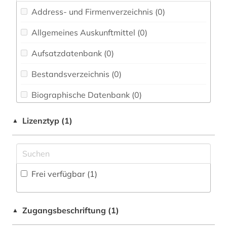
Chemie und Pharmazie (0)
Address- und Firmenverzeichnis (0
)
Elektrotechnik, Elektronik, Nachrichtentechnik
(0)
Allgemeines Auskunftmittel (0
)
Energietechnik (0)
Aufsatzdatenbank (0
)
Ethnologie (0)
Bestandsverzeichnis (0
)
Geographie (0)
Biographische Datenbank (0
)
Geowissenschaften (0)
Buchhandelsverzeichnis (0
)
Lizenztyp (1)
▲
Germanistik. Niederlandistik. Skandinavistik
Disziplinäre Forschungsdatenrepositorien (0
)
(0)
Disziplinäre Repositorien (0
)
Geschichte (0)
Frei verfügbar (1)
Fachbibliographie (0
)
Geschichte der Pädagogik und des
Bildungswesens (0)
Faktendatenbank (0
)
Zugangsbeschriftung (1)
▲
Gesundheitswissenschaften (0)
National-, Regionalbibliographie (0
)