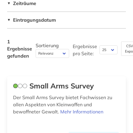
Zeiträume
▼
Natur- und Umweltschutz (0)
Eintragungsdatum
▼
Pädagogik (0)
Philosophie (0)
1
Sortierung
Ergebnisse
CSV
Physik (0)
Ergebnisse
Expo
pro Seite:
gefunden
Politologie (1)
Psychologie (0)
Small Arms Survey
Rechtswissenschaft (0)
Romanistik (0)
Der Small Arms Survey bietet Fachwissen zu
allen Aspekten von Kleinwaffen und
Slavistik (0)
bewaffneter Gewalt.
Mehr Informationen
Soziologie (0)