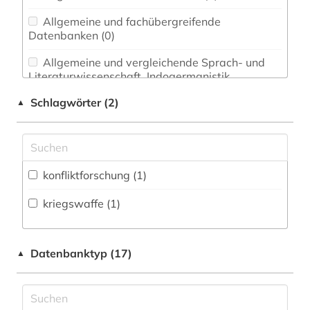
Allgemeine und fachübergreifende
Datenbanken (0)
Allgemeine und vergleichende Sprach- und
Literaturwissenschaft. Indogermanistik.
Außereuropäische Sprachen und Literaturen (0)
Schlagwörter (2)
▲
Anglistik. Amerikanistik (0)
Archäologie (0)
Architektur, Bauingenieur- und
konfliktforschung (1)
Vermessungswesen (0)
kriegswaffe (1)
Asien-Afrika-Wissenschaften (0)
Biologie, Biotechnologie (0)
Datenbanktyp (17)
▲
Buch- und Bibliothekswesen,
Informationswissenschaft (0)