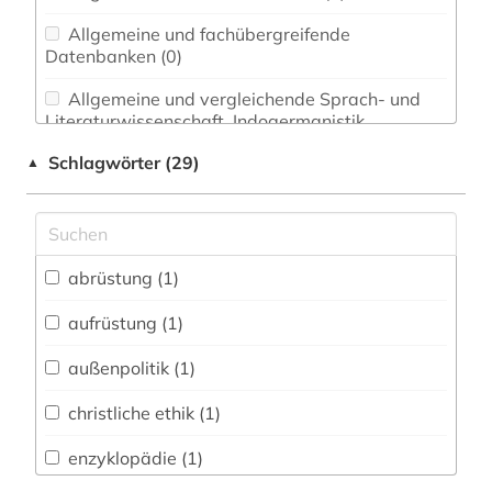
Allgemeine und fachübergreifende
Datenbanken (0)
Allgemeine und vergleichende Sprach- und
Literaturwissenschaft. Indogermanistik.
Außereuropäische Sprachen und Literaturen (0)
Schlagwörter (29)
▲
Anglistik. Amerikanistik (0)
Archäologie (0)
Architektur, Bauingenieur- und
abrüstung (1)
Vermessungswesen (0)
aufrüstung (1)
Asien-Afrika-Wissenschaften (0)
außenpolitik (1)
Biologie, Biotechnologie (0)
christliche ethik (1)
Buch- und Bibliothekswesen,
Informationswissenschaft (0)
enzyklopädie (1)