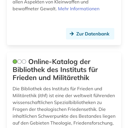
Sport (0)
allen Aspekten von Kleinwaffen und
bewaffneter Gewalt.
Mehr Informationen
Technik (0)
Theologie und Religionswissenschaften (1)
Zur Datenbank
Werkstoffwissenschaften und
Fertigungstechnik (0)
Wirtschaftswissenschaften (0)
Online-Katalog der
Wissenschaftskunde, Forschung, Hochschul-,
Bibliothek des Instituts für
Museumswesen (0)
Frieden und Militärethik
Die Bibliothek des Instituts für Frieden und
Militärethik (ithf) ist eine der weltweit führenden
wissenschaftlichen Spezialbibliotheken zu
Fragen der theologischen Friedensethik. Die
inhaltlichen Schwerpunkte des Bestandes liegen
auf den Gebieten Theologie, Friedensforschung,