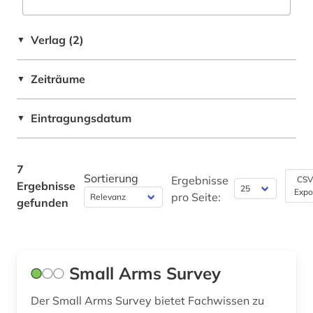
sipri (1)
Natur- und Umweltschutz (0)
Verlag (2)
theologie (1)
▼
Pädagogik (0)
Zeiträume
▼
Philosophie (0)
Physik (0)
Eintragungsdatum
▼
Politologie (7)
7
Psychologie (0)
Sortierung
Ergebnisse
CSV
Ergebnisse
Expo
pro Seite:
Rechtswissenschaft (1)
gefunden
Romanistik (0)
Slavistik (0)
Small Arms Survey
Soziologie (1)
Der Small Arms Survey bietet Fachwissen zu