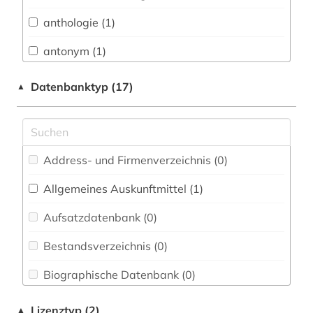
Biologie, Biotechnologie (0)
anthologie (1)
Buch- und Bibliothekswesen,
Informationswissenschaft (0)
antonym (1)
Chemie und Pharmazie (0)
arabisch (1)
Datenbanktyp (17)
▲
Elektrotechnik, Elektronik, Nachrichtentechnik
aussprache (1)
(0)
bibliografie (4)
Energietechnik (0)
Address- und Firmenverzeichnis (0
)
bibliographie (1)
Ethnologie (0)
Allgemeines Auskunftmittel (1
)
chinesisch (8)
Geographie (0)
Aufsatzdatenbank (0
)
dante (1)
Geowissenschaften (0)
Bestandsverzeichnis (0
)
deutsch (36)
Germanistik. Niederlandistik. Skandinavistik
(9)
Biographische Datenbank (0
)
druckwerk (1)
Geschichte (2)
Buchhandelsverzeichnis (0
)
dänisch (3)
Lizenztyp (2)
▲