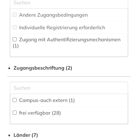
Zeitungs-, Zeitschriftenbibliographie (0
)
Medizin (0)
galloromanistik (3)
Andere Zugangsbedingungen
Militärwissenschaft (0)
gastronomie (1)
Individuelle Registrierung erforderlich
Musikwissenschaft (1)
gaststättengewerbe (1)
Zugang mit Authentifizierungsmechanismen
Natur- und Umweltschutz (0)
(1)
geschichte (5)
Pädagogik (0)
geschichte 1350-1500 (1)
Zugangsbeschriftung (2)
▲
Philosophie (0)
geschichte 1850-1900 (2)
Physik (0)
gesellschaft (1)
Politologie (0)
Campus-auch extern (1)
grammatik (1)
Psychologie (0)
frei verfügbar (28)
griechisch (3)
Rechtswissenschaft (0)
hispanistik (3)
Romanistik (71)
Länder (7)
▲