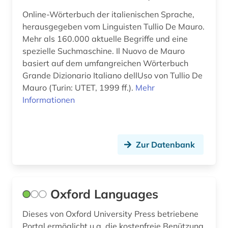
sprachwissenschaft (8)
Online-Wörterbuch der italienischen Sprache,
herausgegeben vom Linguisten Tullio De Mauro.
synonym (1)
Mehr als 160.000 aktuelle Begriffe und eine
technik (1)
spezielle Suchmaschine. Il Nuovo de Mauro
basiert auf dem umfangreichen Wörterbuch
thailändisch (1)
Grande Dizionario Italiano dellUso von Tullio De
Mauro (Turin: UTET, 1999 ff.).
Mehr
tourismus (1)
Informationen
tschechisch (5)
türkisch (3)
Zur Datenbank
ungarisch (2)
vietnamesisch (1)
Oxford Languages
wörterbuch (66)
Dieses von Oxford University Press betriebene
wörterbuch <fachlexikon> (1)
Portal ermöglicht u.a. die kostenfreie Benützung