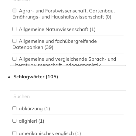
Agrar- und Forstwissenschaft, Gartenbau,
Ernährungs- und Haushaltswissenschaft (0)
Allgemeine Naturwissenschaft (1)
Allgemeine und fachübergreifende
Datenbanken (39)
Allgemeine und vergleichende Sprach- und
Literaturwissenschaft. Indogermanistik.
Außereuropäische Sprachen und Literaturen (5)
Schlagwörter (105)
▲
Anglistik. Amerikanistik (15)
Archäologie (0)
Architektur, Bauingenieur- und
abkürzung (1)
Vermessungswesen (0)
alighieri (1)
Asien-Afrika-Wissenschaften (0)
amerikanisches englisch (1)