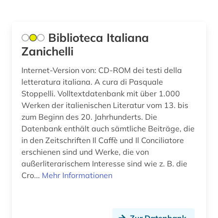
lyrik (1)
malaiisch (1)
Biblioteca Italiana
mandarin (1)
Zanichelli
medienwissenschaft (2)
Internet-Version von: CD-ROM dei testi della
letteratura italiana. A cura di Pasquale
mehrsprachig (1)
Stoppelli. Volltextdatenbank mit über 1.000
mehrsprachiges wörterbuch (1)
Werken der italienischen Literatur vom 13. bis
zum Beginn des 20. Jahrhunderts. Die
morphologie (1)
Datenbank enthält auch sämtliche Beiträge, die
in den Zeitschriften Il Caffè und Il Conciliatore
musik (1)
erschienen sind und Werke, die von
nachschlagewerk (1)
außerliterarischem Interesse sind wie z. B. die
Cro...
Mehr Informationen
neulatein (1)
niederländisch (4)