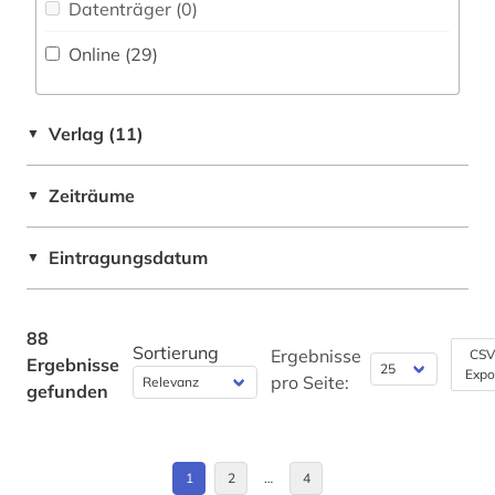
koreanisch (1)
Datenträger (0
)
korpus (5)
Online (29
)
kulturwissenschaften (2)
Verlag (11)
▼
landeskunde (2)
latein (4)
Zeiträume
▼
lebensmittel (1)
Eintragungsdatum
▼
linguistik (2)
literatur (12)
88
Sortierung
Ergebnisse
CSV
Ergebnisse
literaturwissenschaft (5)
Expo
pro Seite:
gefunden
logudoresisch (1)
lusitanistik (2)
1
2
…
4