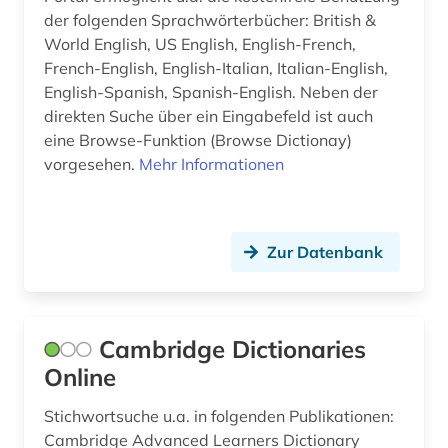
wörterbuch mehrsprachig (1)
der folgenden Sprachwörterbücher: British &
World English, US English, English-French,
zeitschrift (2)
French-English, English-Italian, Italian-English,
English-Spanish, Spanish-English. Neben der
übersetzung (2)
direkten Suche über ein Eingabefeld ist auch
eine Browse-Funktion (Browse Dictionay)
übersetzungswissenschaft (1)
vorgesehen.
Mehr Informationen
Zur Datenbank
Cambridge Dictionaries
Online
Stichwortsuche u.a. in folgenden Publikationen:
Cambridge Advanced Learners Dictionary