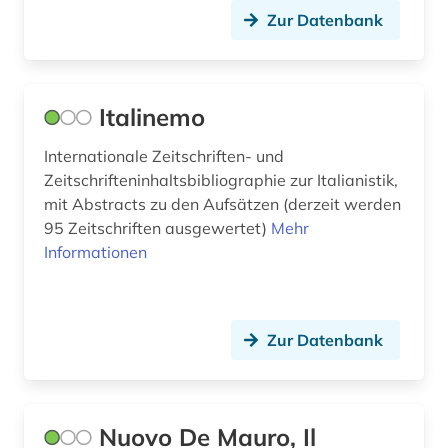
romanische sprachen und literaturen (1)
Zur Datenbank
romanistik (2)
russisch (12)
Italinemo
sardinisch (1)
Internationale Zeitschriften- und
sardisch (1)
Zeitschrifteninhaltsbibliographie zur Italianistik,
mit Abstracts zu den Aufsätzen (derzeit werden
schwedisch (3)
95 Zeitschriften ausgewertet)
Mehr
Informationen
slowakisch (1)
slowenisch (2)
spanisch (23)
Zur Datenbank
sprache (1)
sprachpraxis (12)
Nuovo De Mauro, Il