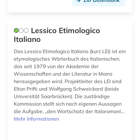
Zur Datenbank
norwegisch (2)
nährmittelindustrie (1)
online-publikation (1)
Lessico Etimologico
Italiano
oral history (1)
Das Lessico Etimologico Italiano (kurz LEI) ist ein
orthografie (1)
etymologisches Wörterbuch des Italienischen,
das seit 1979 von der Akademie der
paläographie (1)
Wissenschaften und der Literatur in Mainz
polnisch (5)
herausgegeben wird. Projektleiter des LEI sind
Elton Prifti und Wolfgang Schweickard (beide
portal (1)
Universität Saarbrücken). Die zuständige
Kommission stellt sich nach eigenen Aussagen
portugiesisch (10)
die Aufgabe, „den Wortschatz der Italoromani...
quelle (3)
Mehr Informationen
reiseverkehrsgeographie (1)