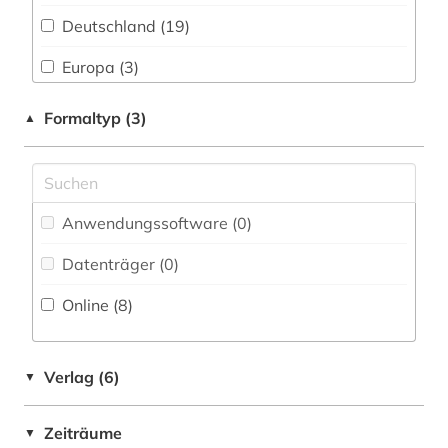
färöer (1)
Deutschland (19)
Natur- und Umweltschutz (1)
gemeinderat (1)
Europa (3)
Pädagogik (2)
gerichtsentscheidung (2)
Finnland (1)
Formaltyp (3)
▲
Philosophie (0)
geschichte 1298-1810 (1)
Hessen (1)
Physik (0)
gesellschaft (1)
Kanada (1)
Politologie (3)
gesellschaftsrecht (1)
Anwendungssoftware (0
)
Moldawien (1)
Psychologie (0)
gesetz (56)
Datenträger (0
)
Niedersachsen (2)
Rechtswissenschaft (54)
gesetzesvorlage (1)
Online (8
)
Nordrhein-Westfalen (3)
Romanistik (0)
gesetzgebung (3)
Oesterreich (2)
Slavistik (0)
Verlag (6)
▼
hessen (1)
Rheinland-Pfalz (1)
Soziologie (0)
hochschule (1)
Zeiträume
▼
Saarland (1)