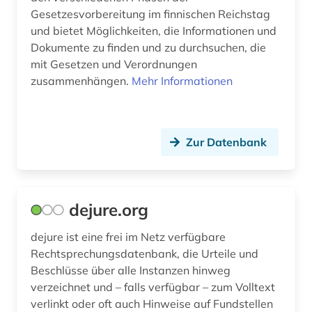
Gesetzesvorbereitung im finnischen Reichstag
rechtsnorm (2)
und bietet Möglichkeiten, die Informationen und
rechtsprechung (13)
Dokumente zu finden und zu durchsuchen, die
mit Gesetzen und Verordnungen
rechtssprechung (2)
zusammenhängen.
Mehr Informationen
rechtsverfahren (1)
rechtsverordnung (2)
Zur Datenbank
rechtswissenschaft (7)
resolution (1)
dejure.org
rheinland-pfalz (1)
dejure ist eine frei im Netz verfügbare
richtlinie (1)
Rechtsprechungsdatenbank, die Urteile und
Beschlüsse über alle Instanzen hinweg
saarland (1)
verzeichnet und – falls verfügbar – zum Volltext
sammlung (2)
verlinkt oder oft auch Hinweise auf Fundstellen