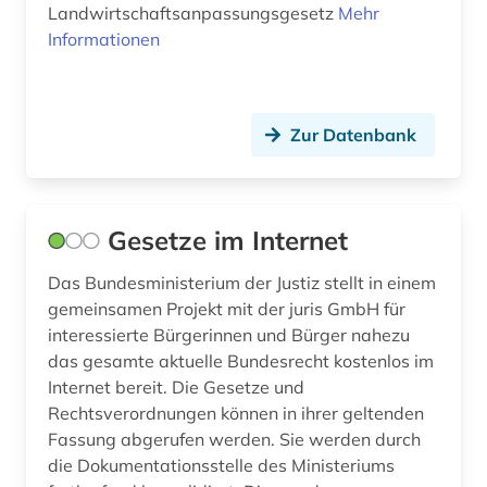
Landwirtschaftsanpassungsgesetz
Mehr
tierarzt (1)
Informationen
umsatzsteuer (1)
umweltrecht (1)
Zur Datenbank
urteil (2)
usa (2)
Gesetze im Internet
vergaberecht (1)
Das Bundesministerium der Justiz stellt in einem
verordnung (1)
gemeinsamen Projekt mit der juris GmbH für
interessierte Bürgerinnen und Bürger nahezu
verwaltung (5)
das gesamte aktuelle Bundesrecht kostenlos im
Internet bereit. Die Gesetze und
verwaltungslehre (1)
Rechtsverordnungen können in ihrer geltenden
verwaltungsprozessrecht (1)
Fassung abgerufen werden. Sie werden durch
die Dokumentationsstelle des Ministeriums
verwaltungsrecht (1)