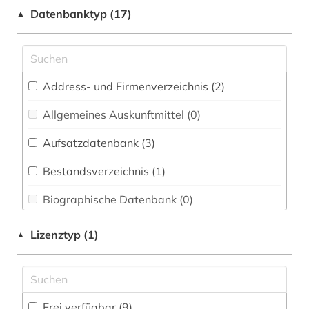
Chemie und Pharmazie (0)
ausländerrecht (1)
Datenbanktyp (17)
▲
Elektrotechnik, Elektronik, Nachrichtentechnik
baurecht (1)
(0)
bayern (1)
Energietechnik (0)
Address- und Firmenverzeichnis (2
)
bbes (1)
Ethnologie (0)
Allgemeines Auskunftmittel (0
)
bbg (1)
Geographie (0)
Aufsatzdatenbank (3
)
beamtstg (1)
Geowissenschaften (0)
Bestandsverzeichnis (1
)
beamtvg (1)
Germanistik. Niederlandistik. Skandinavistik
(0)
Biographische Datenbank (0
)
beschluss (1)
Geschichte (3)
Buchhandelsverzeichnis (0
)
bundesrecht (3)
Lizenztyp (1)
▲
Geschichte der Pädagogik und des
Disziplinäre Forschungsdatenrepositorien (0
)
deutschland (9)
Bildungswesens (0)
Disziplinäre Repositorien (0
)
deutschland recht (1)
Gesundheitswissenschaften (0)
Frei verfügbar (9)