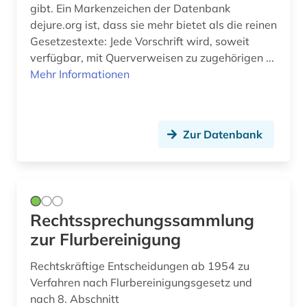
gibt. Ein Markenzeichen der Datenbank
schleswig-holstein (1)
dejure.org ist, dass sie mehr bietet als die reinen
Gesetzestexte: Jede Vorschrift wird, soweit
schule (9)
verfügbar, mit Querverweisen zu zugehörigen ...
Mehr Informationen
schulrecht (3)
schulverwaltung (5)
schweiz (4)
Zur Datenbank
sozialrecht (3)
sport (1)
stenographische protokolle (1)
Rechtssprechungssammlung
zur Flurbereinigung
steuerrecht (3)
Rechtskräftige Entscheidungen ab 1954 zu
suchmaschine (1)
Verfahren nach Flurbereinigungsgesetz und
nach 8. Abschnitt
thüringen (1)