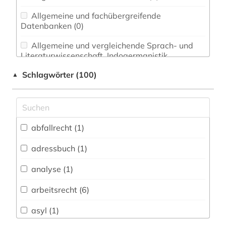
Allgemeine und fachübergreifende
Datenbanken (0)
Allgemeine und vergleichende Sprach- und
Literaturwissenschaft. Indogermanistik.
Außereuropäische Sprachen und Literaturen (0)
Schlagwörter (100)
▲
Anglistik. Amerikanistik (0)
Archäologie (0)
Architektur, Bauingenieur- und
abfallrecht (1)
Vermessungswesen (0)
adressbuch (1)
Asien-Afrika-Wissenschaften (0)
analyse (1)
Biologie, Biotechnologie (0)
arbeitsrecht (6)
Buch- und Bibliothekswesen,
Informationswissenschaft (0)
asyl (1)