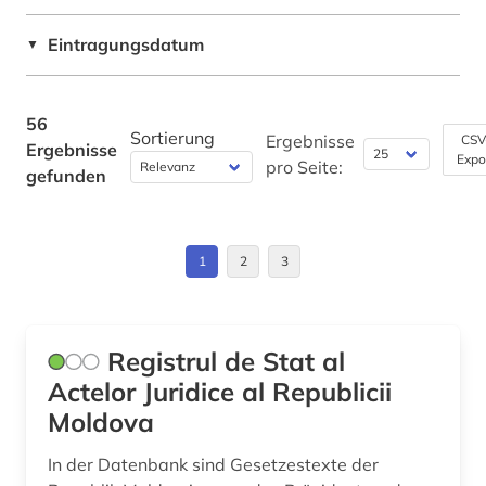
Sport (1)
immobilie (1)
Schweiz (5)
Eintragungsdatum
Technik (0)
▼
judikatur (1)
USA (2)
Theologie und Religionswissenschaften (0)
kanada (1)
56
Werkstoffwissenschaften und
Sortierung
Ergebnisse
CSV
Ergebnisse
kommentar (10)
Fertigungstechnik (0)
Expo
pro Seite:
gefunden
kommunalpolitik (1)
Wirtschaftswissenschaften (4)
Wissenschaftskunde, Forschung, Hochschul-,
kongress (1)
Museumswesen (0)
1
2
3
kreislaufwirtschaft (1)
landesrecht (1)
Registrul de Stat al
landtag (1)
Actelor Juridice al Republicii
Moldova
landwirtschaft (1)
In der Datenbank sind Gesetzestexte der
mietrecht (1)