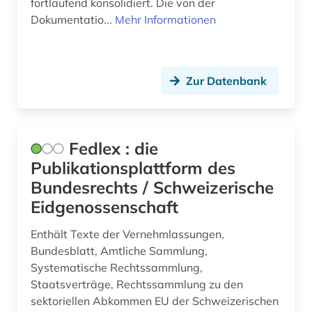
fortlaufend konsolidiert. Die von der
Dokumentatio...
Mehr Informationen
verwaltungsvollstreckungsrecht (1)
verwaltungsvorschrift (1)
verwaltungswissenschaft (19)
Zur Datenbank
wien (2)
zürich <kanton> (1)
Fedlex : die
Publikationsplattform des
öffentlicher dienst (1)
Bundesrechts / Schweizerische
österreich (1)
Eidgenossenschaft
Enthält Texte der Vernehmlassungen,
Bundesblatt, Amtliche Sammlung,
Systematische Rechtssammlung,
Staatsverträge, Rechtssammlung zu den
sektoriellen Abkommen EU der Schweizerischen