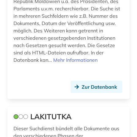
Republik Moldawien u.a. des Präsidenten, des
migration (1)
Parlaments u.v.m. recherchierbar. Die Suche ist
in mehreren Suchfeldern wie z.B. Nummer des
moldawien (1)
Dokuments, Datum der Veröffentlichung usw.
möglich. Des Weiteren kann getrennt in
niedersachsen (2)
verschiedenen gesetzgebenden Institutionen
nordrhein-westfalen (4)
nach Gesetzen gesucht werden. Die Gesetze
sind als HTML-Dateien aufrufbar. In der
nrw (2)
Datenbank kan...
Mehr Informationen
presse (1)
preußen (1)
Zur Datenbank
quelle (8)
recherche (1)
LAKITUTKA
recht (18)
Dieser Suchdienst bündelt alle Dokumente aus
rechtsinformatik (1)
den verschiedenen Phasen der