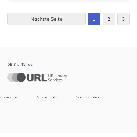
Nächste Seite
1
2
3
DBIS ist Teil der
Impressum
Datenschutz
Administration