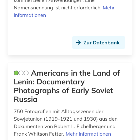
kommerziellen Anwendungen. Eine
schweiz (1)
Namensnennung ist nicht erforderlich.
Mehr
Informationen
sezessionskrieg &lt;1861-1865&gt; (1)
skulptur (1)
Zur Datenbank
slowakei (1)
sowjetunion (2)
sozialgeschichte (1)
Americans in the Land of
Lenin: Documentary
stockholm (1)
Photographs of Early Soviet
szenenfoto (1)
Russia
sänger (1)
750 Fotografien mit Alltagsszenen der
Sowjetunion (1919-1921 und 1930) aus den
tanz (1)
Dokumenten von Robert L. Eichelberger und
textilien (5)
Frank Whitson Fetter.
Mehr Informationen