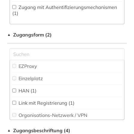
christliche mission (1)
Zugang mit Authentifizierungsmechanismen
Natur- und Umweltschutz (0)
(1)
design (5)
Pädagogik (1)
digitalisierung (1)
Zugangsform (2)
▲
Philosophie (0)
druckschrift (1)
Physik (1)
dänemark (1)
Politologie (1)
EZProxy
e-learning (1)
Psychologie (0)
Einzelplatz
e-tutorial (1)
Rechtswissenschaft (0)
HAN (1)
ecuador (1)
Romanistik (2)
Link mit Registrierung (1)
elektronische bibliothek (1)
Slavistik (3)
Organisations-Netzwerk / VPN
elektronische medien (1)
Soziologie (4)
Shibboleth
elektronisches buch (2)
Zugangsbeschriftung (4)
▲