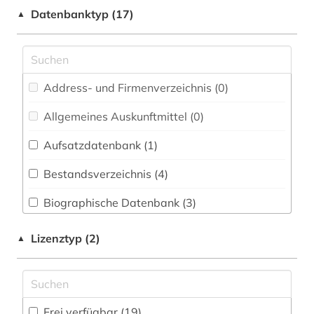
Chemie und Pharmazie (0)
archiv (2)
Datenbanktyp (17)
▲
Elektrotechnik, Elektronik, Nachrichtentechnik
archivalien (1)
(2)
astronomie (1)
Energietechnik (0)
Address- und Firmenverzeichnis (0
)
astronomische beobachtung (1)
Ethnologie (7)
Allgemeines Auskunftmittel (0
)
auguste rodin (1)
Geographie (1)
Aufsatzdatenbank (1
)
avantgarde (1)
Geowissenschaften (0)
Bestandsverzeichnis (4
)
bestand (1)
Germanistik. Niederlandistik. Skandinavistik
(1)
Biographische Datenbank (3
)
betriebswirtschaft (1)
Geschichte (17)
Buchhandelsverzeichnis (0
)
bibliografie (4)
Lizenztyp (2)
▲
Geschichte der Pädagogik und des
Disziplinäre Forschungsdatenrepositorien (0
)
bild (3)
Bildungswesens (0)
Disziplinäre Repositorien (0
)
bildbearbeitung (2)
Gesundheitswissenschaften (0)
Frei verfügbar (19)