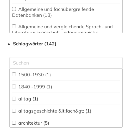
Allgemeine und fachübergreifende
Datenbanken (18)
Allgemeine und vergleichende Sprach- und
Literaturwissenschaft. Indogermanistik.
Außereuropäische Sprachen und Literaturen (4)
Schlagwörter (142)
▲
Anglistik. Amerikanistik (2)
Archäologie (0)
Architektur, Bauingenieur- und
1500-1930 (1)
Vermessungswesen (7)
1840 -1999 (1)
Asien-Afrika-Wissenschaften (0)
alltag (1)
Biologie, Biotechnologie (0)
alltagsgeschichte &lt;fach&gt; (1)
Buch- und Bibliothekswesen,
Informationswissenschaft (2)
architektur (5)