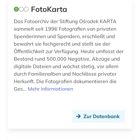
medienwissenschaft (1)
FotoKarta
mode (6)
Das Fotoarchiv der Stiftung Ośrodek KARTA
museum für kunst und gewerbe (1)
sammelt seit 1996 Fotografien von privaten
Spenderinnen und Spendern, erschließt und
musik (2)
bewahrt sie fachgerecht und stellt sie der
Öffentlichkeit zur Verfügung. Heute umfasst der
musiker (1)
Bestand rund 500.000 Negative, Abzüge und
digitale Dateien und wächst stetig, vor allem
münze (1)
durch Familienalben und Nachlässe privater
nasa (1)
Herkunft. Die Fotografien dokumentieren die
Ges...
Mehr Informationen
neue sachlichkeit (1)
niedersachsen (1)
Zur Datenbank
open educational resources (1)
ostafrika (1)