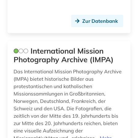
theater (2)
tänzer (1)
Zur Datenbank
urkunde (1)
usa (2)
International Mission
vektorgraphik (1)
Photography Archive (IMPA)
video (5)
Das International Mission Photography Archive
(IMPA) bietet historische Bilder aus
video & audio (1)
protestantischen und katholischen
Missionssammlungen in Großbritannien,
video &amp; audio (1)
Norwegen, Deutschland, Frankreich, der
webdesign (2)
Schweiz und den USA. Die Fotografien, die
zeitlich von der Mitte des 19. Jahrhunderts bis
weltraum (1)
zur Mitte des 20. Jahrhunderts reichen, bieten
eine visuelle Aufzeichnung der
werbung (4)