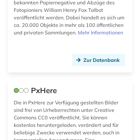
bekannten Papiernegative und Abzüge des
präsentation (1)
Fotopioniers William Henry Fox Talbot
quelle (2)
veröffentlicht werden. Dabei handelt es sich um
ca. 20.000 Objekte in mehr als 100 öffentlichen
raumfahrt (1)
und privaten Sammlungen.
Mehr Informationen
religion (1)
rheinland (1)
Zur Datenbank
rollenporträt (1)
russland (3)
PxHere
schallaufzeichnung (2)
Die in PxHere zur Verfügung gestellten Bilder
schauspieler (1)
sind frei von Urheberrechten unter Creative
Commons CC0 veröffentlicht. Sie können
schlüsselkompetenz (1)
kostenlos heruntergeladen, verändert und für
beliebige Zwecke verwendet werden, auch in
schweden (2)