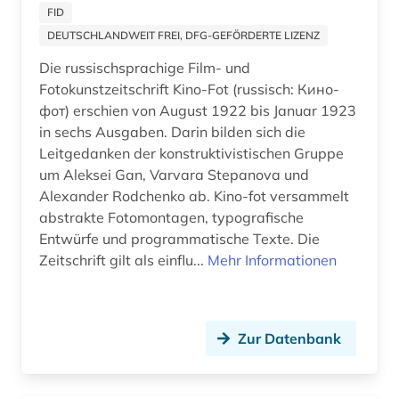
kultur (2)
FID
DEUTSCHLANDWEIT FREI, DFG-GEFÖRDERTE LIZENZ
kulturerbe (3)
Die russischsprachige Film- und
kulturwissenschaften (1)
Fotokunstzeitschrift Kino-Fot (russisch: Кино-
фот) erschien von August 1922 bis Januar 1923
kunst (7)
in sechs Ausgaben. Darin bilden sich die
kunstgeschichte (1)
Leitgedanken der konstruktivistischen Gruppe
um Aleksei Gan, Varvara Stepanova und
landeskunde (1)
Alexander Rodchenko ab. Kino-fot versammelt
abstrakte Fotomontagen, typografische
lehrfilm (1)
Entwürfe und programmatische Texte. Die
Zeitschrift gilt als einflu...
life (1)
Mehr Informationen
literatur (3)
marketing (5)
Zur Datenbank
medien (1)