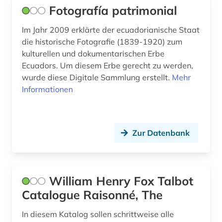
osteuropa (1)
Fotografía patrimonial
paris (1)
Im Jahr 2009 erklärte der ecuadorianische Staat
die historische Fotografie (1839-1920) zum
photographie (2)
kulturellen und dokumentarischen Erbe
Ecuadors. Um diesem Erbe gerecht zu werden,
plakat (1)
wurde diese Digitale Sammlung erstellt.
Mehr
polen (1)
Informationen
politik (1)
populärkultur (4)
Zur Datenbank
portal (1)
porträtfotografie (1)
William Henry Fox Talbot
poster (1)
Catalogue Raisonné, The
programmierung (2)
In diesem Katalog sollen schrittweise alle