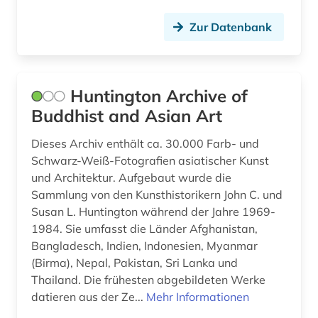
quellen (1)
Zur Datenbank
rechtswesen (1)
regierung (1)
Huntington Archive of
religion (3)
Buddhist and Asian Art
religionsphilosophie (1)
Dieses Archiv enthält ca. 30.000 Farb- und
Schwarz-Weiß-Fotografien asiatischer Kunst
romanistik (1)
und Architektur. Aufgebaut wurde die
science and technology studies (1)
Sammlung von den Kunsthistorikern John C. und
Susan L. Huntington während der Jahre 1969-
sozialstatistik (1)
1984. Sie umfasst die Länder Afghanistan,
Bangladesch, Indien, Indonesien, Myanmar
sozialwissenschaften (1)
(Birma), Nepal, Pakistan, Sri Lanka und
Thailand. Die frühesten abgebildeten Werke
streaming (2)
datieren aus der Ze...
Mehr Informationen
südasien (2)