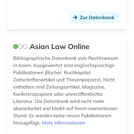
südostasien (1)
Zur Datenbank
thailand (1)
tibeter (1)
Asian Law Online
unternehmen (1)
Bibliographische Datenbank zum Rechtswesen
usa (1)
in Asien. Ausgewertet sind englischsprachige
vereinte nationen (1)
Publikationen (Bücher, Buchkapitel,
Zeitschriftenartikel und Thesenpapiere). Nicht
video (2)
enthalten sind Zeitungsartikel, Magazine,
Konferenzpapiere oder unveröffentlichte
volltext (1)
Literatur. Die Datenbank wird nicht mehr
welthandel (1)
überarbeitet und bleibt auf ihrem momentanen
Stand. Es werden keine neuen Publikationen
wirtschaft (2)
hinzugefügt.
Mehr Informationen
wirtschaftskrise (1)