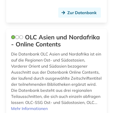
wirtschaftsstatistik (1)
Zur Datenbank
wörterbuch (1)
zeischrift (1)
OLC Asien und Nordafrika
zeitschriftenaufsatz (1)
- Online Contents
zeitung (1)
Die Datenbank OLC Asien und Nordafrika ist ein
auf die Regionen Ost- und Südostasien,
östliche philosophie (1)
Vorderer Orient und Südasien bezogener
übersetzung (1)
Ausschnitt aus der Datenbank Online Contents,
der laufend durch ausgewählte Zeitschriftentitel
der teilnehmenden Bibliotheken ergänzt wird.
Die Datenbank besteht aus drei regionalen
Teilausschnitten, die sich auch einzeln abfragen
lassen: OLC-SSG Ost- und Südostasien, OLC...
Mehr Informationen