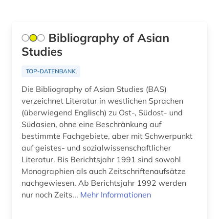
ostasien (3)
ozeanien (1)
Bibliography of Asian
Studies
paris (1)
pazifikraum (1)
TOP-DATENBANK
Die Bibliography of Asian Studies (BAS)
pazifischer ozean (1)
verzeichnet Literatur in westlichen Sprachen
philosophie (1)
(überwiegend Englisch) zu Ost-, Südost- und
Südasien, ohne eine Beschränkung auf
plastik (1)
bestimmte Fachgebiete, aber mit Schwerpunkt
auf geistes- und sozialwissenschaftlicher
politik (4)
Literatur. Bis Berichtsjahr 1991 sind sowohl
Monographien als auch Zeitschriftenaufsätze
primärquelle (1)
nachgewiesen. Ab Berichtsjahr 1992 werden
qing dynastie (1)
nur noch Zeits...
Mehr Informationen
quelle (2)