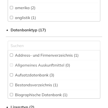
Biologie, Biotechnologie (0)
amerika (2)
Buch- und Bibliothekswesen,
Informationswissenschaft (0)
anglistik (1)
Chemie und Pharmazie (0)
architektur (1)
Datenbanktyp (17)
▲
Elektrotechnik, Elektronik, Nachrichtentechnik
asien (27)
(0)
asienforschung (1)
Energietechnik (0)
Address- und Firmenverzeichnis (1
)
atlas (1)
Ethnologie (4)
Allgemeines Auskunftmittel (0
)
bibliografie (2)
Geographie (2)
Aufsatzdatenbank (3
)
buddhismus (1)
Geowissenschaften (0)
Bestandsverzeichnis (1
)
china (5)
Germanistik. Niederlandistik. Skandinavistik
(1)
Biographische Datenbank (1
)
chinesen (1)
Geschichte (11)
Buchhandelsverzeichnis (0
)
deutschland (1)
Lizenztyp (2)
▲